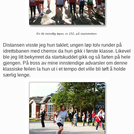
En litt motvillig løper, nr 152, på startstreken.
Distansen visste jeg hun taklet; ungen løp tolv runder på
idrettsbanen med cherrox da hun gikk i første klasse. Likevel
ble jeg litt bekymret da startskuddet gikk og så farten på hele
gjengen. På tross av mine innstendige advarsler om denne
klassiske feilen la hun ut i et tempo det ville bli tøft å holde
særlig lenge.