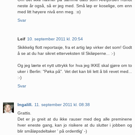
neste år også, så er jeg med. Små løp er koselige, om enn
med litt høyere nivå enn meg. :o)
Svar
Leif
10. september 2011 kl. 20:54
Skikkelig flott reportasje, fra et artig løp virker det som! Godt
å se at du har sikret etterveksten til Skiløperne... :-)
Og jeg lærte et nytt uttrykk for hva jeg IKKE skal gjøre om to
uker i Berlin: "Pøka på". Vet det kan bli lett å bli revet med...
:-)
Svar
Ingalill.
11. september 2011 kl. 08:38
Grattis.
Det er jo greit at du ikke rauser med deg alle preminene
hver eneste gang, kan jo risikere at du slutter i jobben og
blir småløpsdeltaker ' på ordentlig' -)