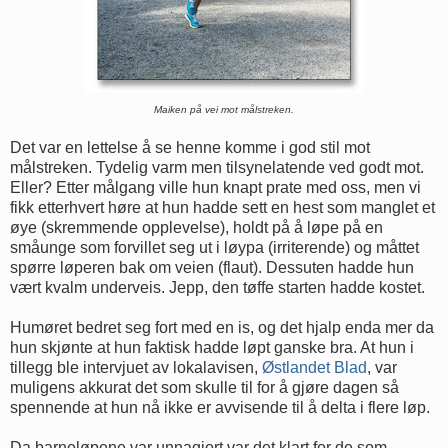
Maiken på vei mot målstreken.
Det var en lettelse å se henne komme i god stil mot
målstreken. Tydelig varm men tilsynelatende ved godt mot.
Eller? Etter målgang ville hun knapt prate med oss, men vi
fikk etterhvert høre at hun hadde sett en hest som manglet et
øye (skremmende opplevelse), holdt på å løpe på en
småunge som forvillet seg ut i løypa (irriterende) og måttet
spørre løperen bak om veien (flaut). Dessuten hadde hun
vært kvalm underveis. Jepp, den tøffe starten hadde kostet.
Humøret bedret seg fort med en is, og det hjalp enda mer da
hun skjønte at hun faktisk hadde løpt ganske bra. At hun i
tillegg ble intervjuet av lokalavisen,
Østlandet Blad
, var
muligens akkurat det som skulle til for å gjøre dagen så
spennende at hun nå ikke er avvisende til å delta i flere løp.
Da barneløpene var unnagjort var det klart for de som