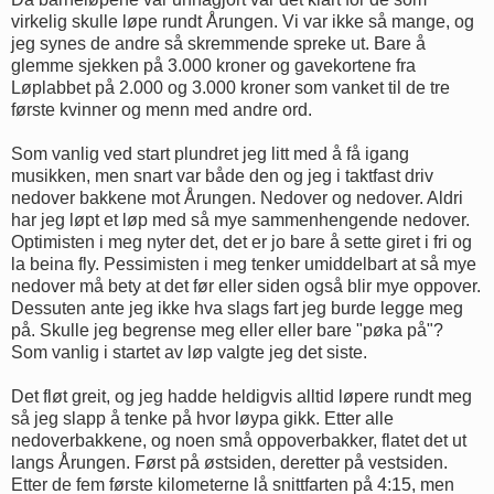
virkelig skulle løpe rundt Årungen. Vi var ikke så mange, og
jeg synes de andre så skremmende spreke ut. Bare å
glemme sjekken på 3.000 kroner og gavekortene fra
Løplabbet på 2.000 og 3.000 kroner som vanket til de tre
første kvinner og menn med andre ord.
Som vanlig ved start plundret jeg litt med å få igang
musikken, men snart var både den og jeg i taktfast driv
nedover bakkene mot Årungen. Nedover og nedover. Aldri
har jeg løpt et løp med så mye sammenhengende nedover.
Optimisten i meg nyter det, det er jo bare å sette giret i fri og
la beina fly. Pessimisten i meg tenker umiddelbart at så mye
nedover må bety at det før eller siden også blir mye oppover.
Dessuten ante jeg ikke hva slags fart jeg burde legge meg
på. Skulle jeg begrense meg eller eller bare "pøka på"?
Som vanlig i startet av løp valgte jeg det siste.
Det fløt greit, og jeg hadde heldigvis alltid løpere rundt meg
så jeg slapp å tenke på hvor løypa gikk. Etter alle
nedoverbakkene, og noen små oppoverbakker, flatet det ut
langs Årungen. Først på østsiden, deretter på vestsiden.
Etter de fem første kilometerne lå snittfarten på 4:15, men