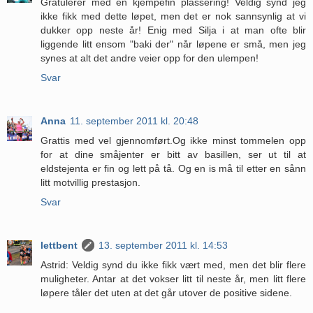
Gratulerer med en kjempefin plassering! Veldig synd jeg
ikke fikk med dette løpet, men det er nok sannsynlig at vi
dukker opp neste år! Enig med Silja i at man ofte blir
liggende litt ensom "baki der" når løpene er små, men jeg
synes at alt det andre veier opp for den ulempen!
Svar
Anna
11. september 2011 kl. 20:48
Grattis med vel gjennomført.Og ikke minst tommelen opp
for at dine småjenter er bitt av basillen, ser ut til at
eldstejenta er fin og lett på tå. Og en is må til etter en sånn
litt motvillig prestasjon.
Svar
lettbent
13. september 2011 kl. 14:53
Astrid: Veldig synd du ikke fikk vært med, men det blir flere
muligheter. Antar at det vokser litt til neste år, men litt flere
løpere tåler det uten at det går utover de positive sidene.