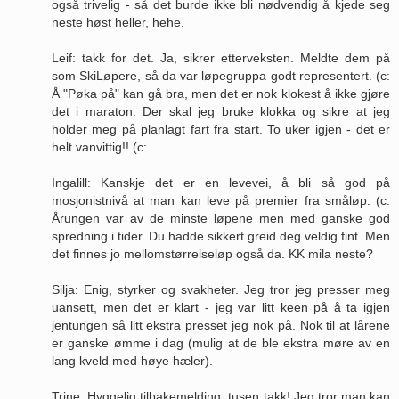
også trivelig - så det burde ikke bli nødvendig å kjede seg
neste høst heller, hehe.
Leif: takk for det. Ja, sikrer etterveksten. Meldte dem på
som SkiLøpere, så da var løpegruppa godt representert. (c:
Å "Pøka på" kan gå bra, men det er nok klokest å ikke gjøre
det i maraton. Der skal jeg bruke klokka og sikre at jeg
holder meg på planlagt fart fra start. To uker igjen - det er
helt vanvittig!! (c:
Ingalill: Kanskje det er en levevei, å bli så god på
mosjonistnivå at man kan leve på premier fra småløp. (c:
Årungen var av de minste løpene men med ganske god
spredning i tider. Du hadde sikkert greid deg veldig fint. Men
det finnes jo mellomstørrelseløp også da. KK mila neste?
Silja: Enig, styrker og svakheter. Jeg tror jeg presser meg
uansett, men det er klart - jeg var litt keen på å ta igjen
jentungen så litt ekstra presset jeg nok på. Nok til at lårene
er ganske ømme i dag (mulig at de ble ekstra møre av en
lang kveld med høye hæler).
Trine: Hyggelig tilbakemelding, tusen takk! Jeg tror man kan