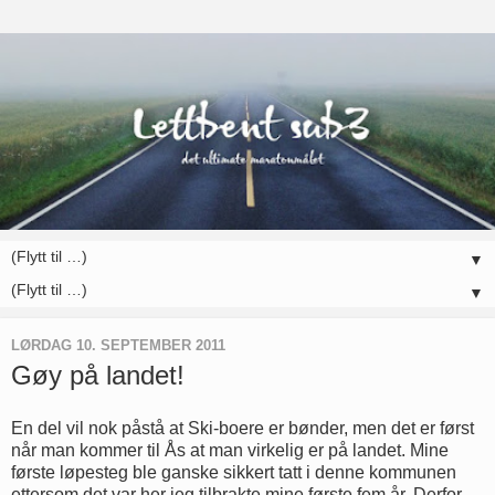
▼
▼
LØRDAG 10. SEPTEMBER 2011
Gøy på landet!
En del vil nok påstå at Ski-boere er bønder, men det er først
når man kommer til Ås at man virkelig er på landet. Mine
første løpesteg ble ganske sikkert tatt i denne kommunen
ettersom det var her jeg tilbrakte mine første fem år. Derfor