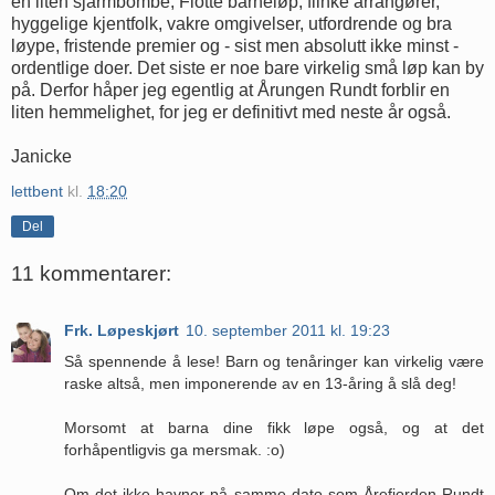
en liten sjarmbombe; Flotte barneløp, flinke arrangører,
hyggelige kjentfolk, vakre omgivelser, utfordrende og bra
løype, fristende premier og - sist men absolutt ikke minst -
ordentlige doer. Det siste er noe bare virkelig små løp kan by
på. Derfor håper jeg egentlig at Årungen Rundt forblir en
liten hemmelighet, for jeg er definitivt med neste år også.
Janicke
lettbent
kl.
18:20
Del
11 kommentarer:
Frk. Løpeskjørt
10. september 2011 kl. 19:23
Så spennende å lese! Barn og tenåringer kan virkelig være
raske altså, men imponerende av en 13-åring å slå deg!
Morsomt at barna dine fikk løpe også, og at det
forhåpentligvis ga mersmak. :o)
Om det ikke havner på samme dato som Årefjorden Rundt