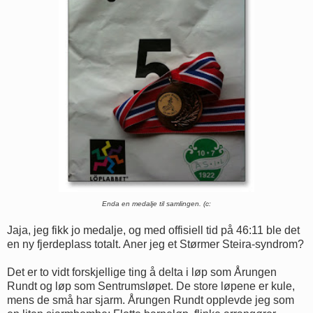
Enda en medalje til samlingen. (c:
Jaja, jeg fikk jo medalje, og med offisiell tid på 46:11 ble det
en ny fjerdeplass totalt. Aner jeg et Størmer Steira-syndrom?
Det er to vidt forskjellige ting å delta i løp som Årungen
Rundt og løp som Sentrumsløpet. De store løpene er kule,
mens de små har sjarm. Årungen Rundt opplevde jeg som