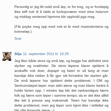
Personlig er jeg litt redd små løp, er for treg, og er foreløpig
ikke tøff nok til å takle at funksjonærer med stive heierom
og middag ventened hjemme blir opphold pga meg.
(Får psyke meg opp med nok et år med mastodontene og
kvinneløp.)
Svar
Silja
11. september 2011 kl. 10:29
Jeg liker både store og små løp, og begge har definitivt sine
styrker og svakheter. De store løpene klarer sjeldent å
anskaffe nok doer, dopapir og køen er så lang at man
kanskje ikke rekker å får gjor sitt fornødne før starten går.
De små løpene har sjeldent dette problemet. I OM og
Sentrumsløpet løper man aldri alene og man klarer bedre å
holde farten opp. I mindre løp blir det nødvendigvis færre
folk og færre som løper i samme tempo; da er det ikke alltid
like lett å presse seg maksimalt. Teten har kanskje ikke
dette problemet, men jeg løper som kjent ikke i tetfeltet og
blir ofte liggende alene ;-)