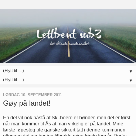
▼
▼
LØRDAG 10. SEPTEMBER 2011
Gøy på landet!
En del vil nok påstå at Ski-boere er bønder, men det er først
når man kommer til Ås at man virkelig er på landet. Mine
første løpesteg ble ganske sikkert tatt i denne kommunen
ettersom det var her jeg tilbrakte mine første fem år. Derfor