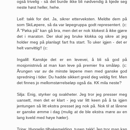
også trivelig - så det burde ikke bli nødvendig å kjede seg
neste høst heller, hehe.
Leif: takk for det. Ja, sikrer etterveksten. Meldte dem på
som SkiLøpere, så da var løpegruppa godt representert. (c:
Å "Pøka på" kan gå bra, men det er nok klokest å ikke gjøre
det i maraton. Der skal jeg bruke klokka og sikre at jeg
holder meg på planlagt fart fra start. To uker igjen - det er
helt vanvittig!! (c:
Ingalill: Kanskje det er en levevei, å bli så god på
mosjonistnivå at man kan leve på premier fra småløp. (c:
Årungen var av de minste løpene men med ganske god
spredning i tider. Du hadde sikkert greid deg veldig fint. Men
det finnes jo mellomstørrelseløp også da. KK mila neste?
Silja: Enig, styrker og svakheter. Jeg tror jeg presser meg
uansett, men det er klart - jeg var litt keen på å ta igjen
jentungen så litt ekstra presset jeg nok på. Nok til at lårene
er ganske ømme i dag (mulig at de ble ekstra møre av en
lang kveld med høye hæler).
Trine: Hyggelig tilbakemelding, tusen takk! Jeg tror man kan