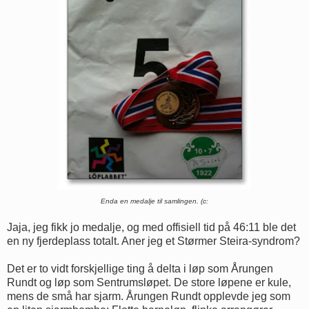
Enda en medalje til samlingen. (c:
Jaja, jeg fikk jo medalje, og med offisiell tid på 46:11 ble det
en ny fjerdeplass totalt. Aner jeg et Størmer Steira-syndrom?
Det er to vidt forskjellige ting å delta i løp som Årungen
Rundt og løp som Sentrumsløpet. De store løpene er kule,
mens de små har sjarm. Årungen Rundt opplevde jeg som