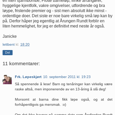
en liten sjarmbombe; Flotte barneløp, flinke arrangører,
hyggelige kjentfolk, vakre omgivelser, utfordrende og bra
løype, fristende premier og - sist men absolutt ikke minst -
ordentlige doer. Det siste er noe bare virkelig små løp kan by
på. Derfor håper jeg egentlig at Årungen Rundt forblir en
liten hemmelighet, for jeg er definitivt med neste år også.
Janicke
lettbent
kl.
18:20
Del
11 kommentarer:
Frk. Løpeskjørt
10. september 2011 kl. 19:23
Så spennende å lese! Barn og tenåringer kan virkelig være
raske altså, men imponerende av en 13-åring å slå deg!
Morsomt at barna dine fikk løpe også, og at det
forhåpentligvis ga mersmak. :o)
Om det ikke havner på samme dato som Årefjorden Rundt