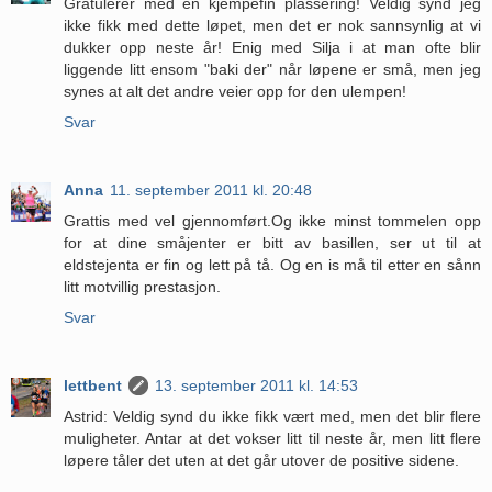
Gratulerer med en kjempefin plassering! Veldig synd jeg
ikke fikk med dette løpet, men det er nok sannsynlig at vi
dukker opp neste år! Enig med Silja i at man ofte blir
liggende litt ensom "baki der" når løpene er små, men jeg
synes at alt det andre veier opp for den ulempen!
Svar
Anna
11. september 2011 kl. 20:48
Grattis med vel gjennomført.Og ikke minst tommelen opp
for at dine småjenter er bitt av basillen, ser ut til at
eldstejenta er fin og lett på tå. Og en is må til etter en sånn
litt motvillig prestasjon.
Svar
lettbent
13. september 2011 kl. 14:53
Astrid: Veldig synd du ikke fikk vært med, men det blir flere
muligheter. Antar at det vokser litt til neste år, men litt flere
løpere tåler det uten at det går utover de positive sidene.