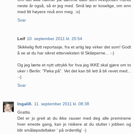
neste år også, så er jeg med. Små løp er koselige, om enn
med litt høyere nivå enn meg. :o)
Svar
Leif
10. september 2011 kl. 20:54
Skikkelig flott reportasje, fra et artig løp virker det som! Godt
å se at du har sikret etterveksten til Skiløperne... :-)
Og jeg lærte et nytt uttrykk for hva jeg IKKE skal gjøre om to
uker i Berlin: "Pøka på". Vet det kan bli lett å bli revet med...
:-)
Svar
Ingalill.
11. september 2011 kl. 08:38
Grattis.
Det er jo greit at du ikke rauser med deg alle preminene
hver eneste gang, kan jo risikere at du slutter i jobben og
blir småløpsdeltaker ' på ordentlig' -)