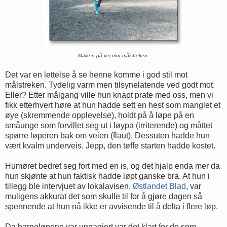
Maiken på vei mot målstreken.
Det var en lettelse å se henne komme i god stil mot
målstreken. Tydelig varm men tilsynelatende ved godt mot.
Eller? Etter målgang ville hun knapt prate med oss, men vi
fikk etterhvert høre at hun hadde sett en hest som manglet et
øye (skremmende opplevelse), holdt på å løpe på en
småunge som forvillet seg ut i løypa (irriterende) og måttet
spørre løperen bak om veien (flaut). Dessuten hadde hun
vært kvalm underveis. Jepp, den tøffe starten hadde kostet.
Humøret bedret seg fort med en is, og det hjalp enda mer da
hun skjønte at hun faktisk hadde løpt ganske bra. At hun i
tillegg ble intervjuet av lokalavisen,
Østlandet Blad
, var
muligens akkurat det som skulle til for å gjøre dagen så
spennende at hun nå ikke er avvisende til å delta i flere løp.
Da barneløpene var unnagjort var det klart for de som