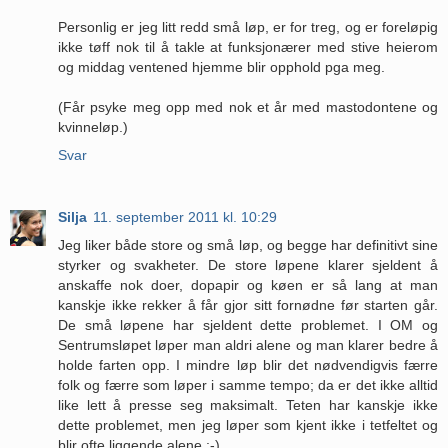
Personlig er jeg litt redd små løp, er for treg, og er foreløpig
ikke tøff nok til å takle at funksjonærer med stive heierom
og middag ventened hjemme blir opphold pga meg.
(Får psyke meg opp med nok et år med mastodontene og
kvinneløp.)
Svar
Silja
11. september 2011 kl. 10:29
Jeg liker både store og små løp, og begge har definitivt sine
styrker og svakheter. De store løpene klarer sjeldent å
anskaffe nok doer, dopapir og køen er så lang at man
kanskje ikke rekker å får gjor sitt fornødne før starten går.
De små løpene har sjeldent dette problemet. I OM og
Sentrumsløpet løper man aldri alene og man klarer bedre å
holde farten opp. I mindre løp blir det nødvendigvis færre
folk og færre som løper i samme tempo; da er det ikke alltid
like lett å presse seg maksimalt. Teten har kanskje ikke
dette problemet, men jeg løper som kjent ikke i tetfeltet og
blir ofte liggende alene ;-)