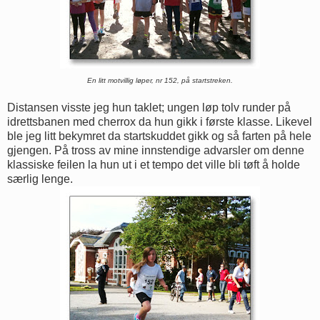
En litt motvillig løper, nr 152, på startstreken.
Distansen visste jeg hun taklet; ungen løp tolv runder på
idrettsbanen med cherrox da hun gikk i første klasse. Likevel
ble jeg litt bekymret da startskuddet gikk og så farten på hele
gjengen. På tross av mine innstendige advarsler om denne
klassiske feilen la hun ut i et tempo det ville bli tøft å holde
særlig lenge.