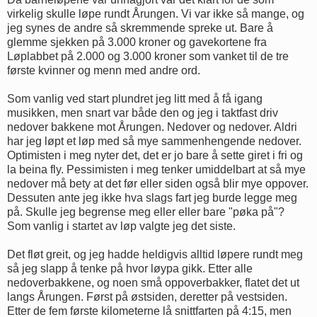
virkelig skulle løpe rundt Årungen. Vi var ikke så mange, og
jeg synes de andre så skremmende spreke ut. Bare å
glemme sjekken på 3.000 kroner og gavekortene fra
Løplabbet på 2.000 og 3.000 kroner som vanket til de tre
første kvinner og menn med andre ord.
Som vanlig ved start plundret jeg litt med å få igang
musikken, men snart var både den og jeg i taktfast driv
nedover bakkene mot Årungen. Nedover og nedover. Aldri
har jeg løpt et løp med så mye sammenhengende nedover.
Optimisten i meg nyter det, det er jo bare å sette giret i fri og
la beina fly. Pessimisten i meg tenker umiddelbart at så mye
nedover må bety at det før eller siden også blir mye oppover.
Dessuten ante jeg ikke hva slags fart jeg burde legge meg
på. Skulle jeg begrense meg eller eller bare "pøka på"?
Som vanlig i startet av løp valgte jeg det siste.
Det fløt greit, og jeg hadde heldigvis alltid løpere rundt meg
så jeg slapp å tenke på hvor løypa gikk. Etter alle
nedoverbakkene, og noen små oppoverbakker, flatet det ut
langs Årungen. Først på østsiden, deretter på vestsiden.
Etter de fem første kilometerne lå snittfarten på 4:15, men