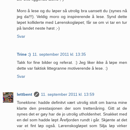
Moro å lese og du løper så utrolig bra uansett du (synes nå
jeg da!!!). Veldig moro og inspirerende å lese. Synd dette
løpet kolliderte med Lørenskogløpet; får se om vi tar en tur
på landet neste høst ;-)
Svar
Trine :)
11. september 2011 kl. 13:35
Takk for fine bilder og referat. :) Jeg liker ikke å løpe men
dette var faktisk littegranne motiverende å lese. :)
Svar
lettbent
11. september 2011 kl. 13:59
Toneklone: hadde definitvt vært utrolig stolt om barna mine
klarte den prestasjonen der som trettenåring. Gitt at de
synes det er gøy har de jo utrolig utholdenhet. Snakket med
en del som hadde løpt Årefjorden rundt i går. Skjønte at det
var et fint løp også. Lørenskogløpet som Silja løp virker