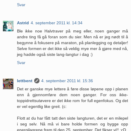
Svar
Astrid
4. september 2011 kl. 14:34
Ble ikke noe Halvtraver på meg eller, noen ganger må
andre ting få gå foran som du sier. Men nå er jeg nødt til å
begynne å fokusere på maraton, på planlegging og detaljer!
Selve formen er det ikke så veldig mye mer å gjøre med nå,
jeg hadde også siste lang-langtur i dag :)
Svar
lettbent
4. september 2011 kl. 15:36
Det er ganske mye lettere å føre disse løpene opp i planen
enn å gjennomføre dem noen ganger. For oss ikke-
toppidrettsutøvere er det ikke rom for full egenfokus. Og det
er vel egentlig like greit. (c:
Flott at du har fått tatt den siste langturen, det er en milepel
i seg selv. Nå må vi bare holde formen og bygge opp
energilagrene frem til den 25. september. Det fikser vi!! :cD