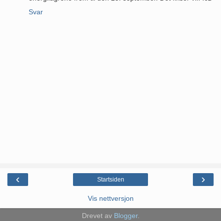
Svar
‹
›
Startsiden
Vis nettversjon
Drevet av
Blogger
.