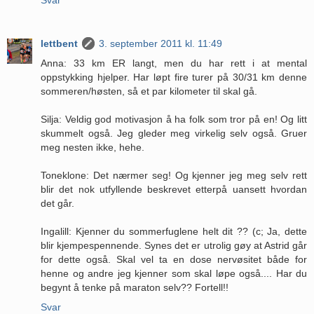
lettbent
3. september 2011 kl. 11:49
Anna: 33 km ER langt, men du har rett i at mental
oppstykking hjelper. Har løpt fire turer på 30/31 km denne
sommeren/høsten, så et par kilometer til skal gå.
Silja: Veldig god motivasjon å ha folk som tror på en! Og litt
skummelt også. Jeg gleder meg virkelig selv også. Gruer
meg nesten ikke, hehe.
Toneklone: Det nærmer seg! Og kjenner jeg meg selv rett
blir det nok utfyllende beskrevet etterpå uansett hvordan
det går.
Ingalill: Kjenner du sommerfuglene helt dit ?? (c; Ja, dette
blir kjempespennende. Synes det er utrolig gøy at Astrid går
for dette også. Skal vel ta en dose nervøsitet både for
henne og andre jeg kjenner som skal løpe også.... Har du
begynt å tenke på maraton selv?? Fortell!!
Svar