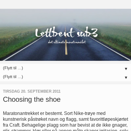
▼
▼
TIRSDAG 20. SEPTEMBER 2011
Choosing the shoe
Maratonantrekket er bestemt. Sort Nike-trøye med
kunstnerisk påstrøket navn og flagg, samt favorittløpeskjørtet
fra Craft. Behagelige plagg som har bevist at de ikke gnager,
glir, strammer, klør eller på annen måte skaper irritasjon, selv