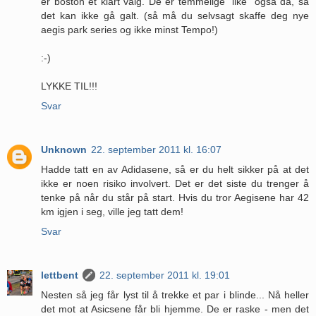
er boston et klart valg. De er temmelige "like" også da, så
det kan ikke gå galt. (så må du selvsagt skaffe deg nye
aegis park series og ikke minst Tempo!)
:-)
LYKKE TIL!!!
Svar
Unknown
22. september 2011 kl. 16:07
Hadde tatt en av Adidasene, så er du helt sikker på at det
ikke er noen risiko involvert. Det er det siste du trenger å
tenke på når du står på start. Hvis du tror Aegisene har 42
km igjen i seg, ville jeg tatt dem!
Svar
lettbent
22. september 2011 kl. 19:01
Nesten så jeg får lyst til å trekke et par i blinde... Nå heller
det mot at Asicsene får bli hjemme. De er raske - men det