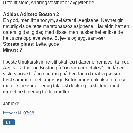
Bittelitt store, snøringsfasthet er avgjørende.
Adidas Adizero Boston 2
En god, men litt anonym, avlaster til Aegisene. Navnet gir
naturligvis de rette maratonassosiasjonene. Har aldri hatt en
ordentlig dårlig dag med disse, men husker heller ikke de
helt store opplevelsene. Et jevnt og trygt samvær.
Største pluss:
Lette, gode
Minus:
?
I beste Ungkarskvinne-stil skal jeg i dagene fremover ta med
Aegis, Tarther og Boston på "one-on-one dates". De får en
siste sjanse til å minne meg på hvorfor akkurat vi passer
best sammen i det lange løp. Belønningen blir ikke en rose,
men ti stinkende tær og taktfast dunking i asfalten i rundt
regnet tre timer og tretti minutter.
Janicke
lettbent
kl.
07:08
Del