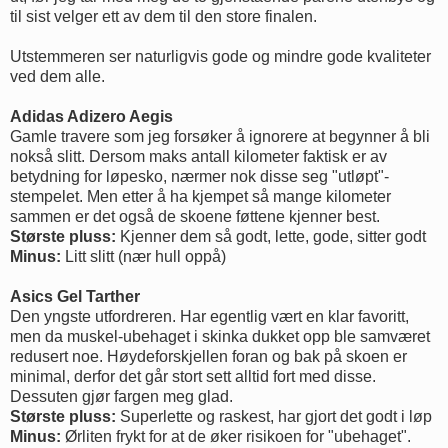
til sist velger ett av dem til den store finalen.
Utstemmeren ser naturligvis gode og mindre gode kvaliteter
ved dem alle.
Adidas Adizero Aegis
Gamle travere som jeg forsøker å ignorere at begynner å bli
nokså slitt. Dersom maks antall kilometer faktisk er av
betydning for løpesko, nærmer nok disse seg "utløpt"-
stempelet. Men etter å ha kjempet så mange kilometer
sammen er det også de skoene føttene kjenner best.
Største pluss:
Kjenner dem så godt, lette, gode, sitter godt
Minus:
Litt slitt (nær hull oppå)
Asics Gel Tarther
Den yngste utfordreren. Har egentlig vært en klar favoritt,
men da muskel-ubehaget i skinka dukket opp ble samværet
redusert noe. Høydeforskjellen foran og bak på skoen er
minimal, derfor det går stort sett alltid fort med disse.
Dessuten gjør fargen meg glad.
Største pluss:
Superlette og raskest, har gjort det godt i løp
Minus:
Ørliten frykt for at de øker risikoen for "ubehaget".