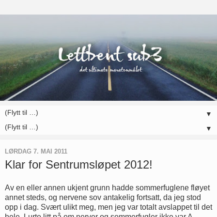
▼
▼
LØRDAG 7. MAI 2011
Klar for Sentrumsløpet 2012!
Av en eller annen ukjent grunn hadde sommerfuglene fløyet
annet steds, og nervene sov antakelig fortsatt, da jeg stod
opp i dag. Svært ulikt meg, men jeg var totalt avslappet til det
hele. Lurte litt på om nerver og sommerfugler ikke var A-