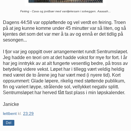
Feiring - Cava og jordbær med vaniljekesam i solveggen. Aaaaah...
Dagens 44:58 var oppløftende og vel verdt en feiring. Troen
på at jeg kunne komme under 45 minutter var så liten, og så
kjentes det som det var mer å ta av og ennå er det tidlig på
sesongen...
I fjor var jeg oppgitt over arrangementet rundt Sentrumsløpet.
Jeg hadde en teori om at det hadde vokst for mye for fort. I år
har jeg inntrykk av at alt fungerte vesentlig bedre, på tross av
betydelig videre vekst. Løpet har i tillegg vært veldig heldig
med været de to årene jeg har vært med (i nyere tid). Kort
oppsummert: Glade løpere, rikelig med støttende publikum,
fin og variert løype, strålende sol, vellykket negativ splitt.
Sentrumsløpet har herved fått fast plass i min løpskalender.
Janicke
lettbent
kl.
23:29
Del