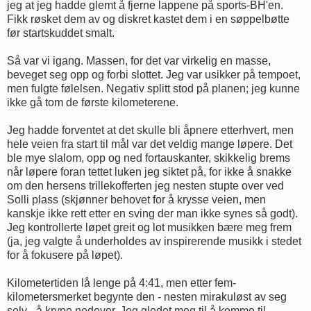
jeg at jeg hadde glemt å fjerne lappene på sports-BH'en.
Fikk røsket dem av og diskret kastet dem i en søppelbøtte
før startskuddet smalt.
Så var vi igang. Massen, for det var virkelig en masse,
beveget seg opp og forbi slottet. Jeg var usikker på tempoet,
men fulgte følelsen. Negativ splitt stod på planen; jeg kunne
ikke gå tom de første kilometerene.
Jeg hadde forventet at det skulle bli åpnere etterhvert, men
hele veien fra start til mål var det veldig mange løpere. Det
ble mye slalom, opp og ned fortauskanter, skikkelig brems
når løpere foran tettet luken jeg siktet på, for ikke å snakke
om den hersens trillekofferten jeg nesten stupte over ved
Solli plass (skjønner behovet for å krysse veien, men
kanskje ikke rett etter en sving der man ikke synes så godt).
Jeg kontrollerte løpet greit og lot musikken bære meg frem
(ja, jeg valgte å underholdes av inspirerende musikk i stedet
for å fokusere på løpet).
Kilometertiden lå lenge på 4:41, men etter fem-
kilometersmerket begynte den - nesten mirakuløst av seg
selv - å krype nedover. Jeg gledet meg til å komme til