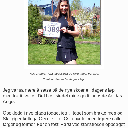
Fullt antrekk - Craft løpeskjørt og Nike trøye. På meg.
Totalt avslappet før dagens løp.
Jeg var så nære å satse på de nye skoene i dagens løp,
men tok til vettet. Det ble i stedet mine godt innløpte Adidas
Aegis.
Oppkledd i nye plagg jogget jeg til toget som brakte meg og
SkiLøper-kollega Cecilie til et Oslo pyntet med løpere i alle
farger og former. For en fest! Først ved startstreken oppdaget