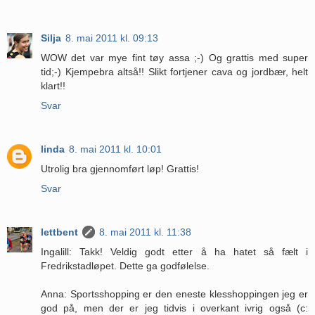
Silja
8. mai 2011 kl. 09:13
WOW det var mye fint tøy assa ;-) Og grattis med super
tid;-) Kjempebra altså!! Slikt fortjener cava og jordbær, helt
klart!!
Svar
linda
8. mai 2011 kl. 10:01
Utrolig bra gjennomført løp! Grattis!
Svar
lettbent
8. mai 2011 kl. 11:38
Ingalill: Takk! Veldig godt etter å ha hatet så fælt i
Fredrikstadløpet. Dette ga godfølelse.
Anna: Sportsshopping er den eneste klesshoppingen jeg er
god på, men der er jeg tidvis i overkant ivrig også (c: