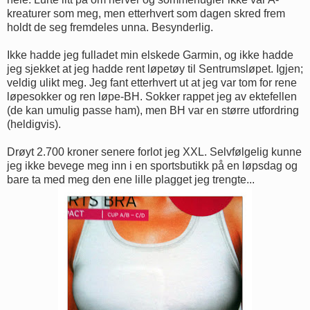
kreaturer som meg, men etterhvert som dagen skred frem
holdt de seg fremdeles unna. Besynderlig.
Ikke hadde jeg fulladet min elskede Garmin, og ikke hadde
jeg sjekket at jeg hadde rent løpetøy til Sentrumsløpet. Igjen;
veldig ulikt meg. Jeg fant etterhvert ut at jeg var tom for rene
løpesokker og ren løpe-BH. Sokker rappet jeg av ektefellen
(de kan umulig passe ham), men BH var en større utfordring
(heldigvis).
Drøyt 2.700 kroner senere forlot jeg XXL. Selvfølgelig kunne
jeg ikke bevege meg inn i en sportsbutikk på en løpsdag og
bare ta med meg den ene lille plagget jeg trengte...