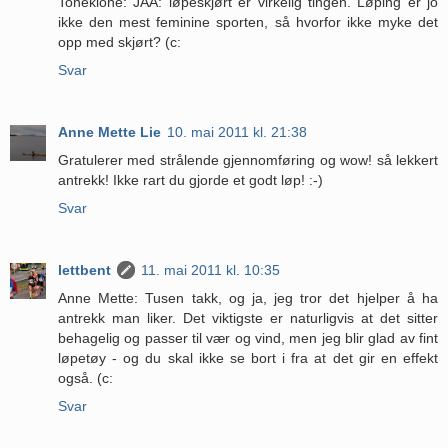
Toneklone: JAA: løpeskjørt er virkelig tingen. Løping er jo
ikke den mest feminine sporten, så hvorfor ikke myke det
opp med skjørt? (c:
Svar
Anne Mette Lie
10. mai 2011 kl. 21:38
Gratulerer med strålende gjennomføring og wow! så lekkert
antrekk! Ikke rart du gjorde et godt løp! :-)
Svar
lettbent
11. mai 2011 kl. 10:35
Anne Mette: Tusen takk, og ja, jeg tror det hjelper å ha
antrekk man liker. Det viktigste er naturligvis at det sitter
behagelig og passer til vær og vind, men jeg blir glad av fint
løpetøy - og du skal ikke se bort i fra at det gir en effekt
også. (c:
Svar