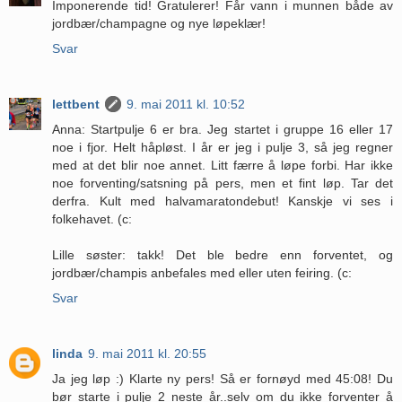
Imponerende tid! Gratulerer! Får vann i munnen både av
jordbær/champagne og nye løpeklær!
Svar
lettbent
9. mai 2011 kl. 10:52
Anna: Startpulje 6 er bra. Jeg startet i gruppe 16 eller 17
noe i fjor. Helt håpløst. I år er jeg i pulje 3, så jeg regner
med at det blir noe annet. Litt færre å løpe forbi. Har ikke
noe forventing/satsning på pers, men et fint løp. Tar det
derfra. Kult med halvamaratondebut! Kanskje vi ses i
folkehavet. (c:
Lille søster: takk! Det ble bedre enn forventet, og
jordbær/champis anbefales med eller uten feiring. (c:
Svar
linda
9. mai 2011 kl. 20:55
Ja jeg løp :) Klarte ny pers! Så er fornøyd med 45:08! Du
bør starte i pulje 2 neste år..selv om du ikke forventer å