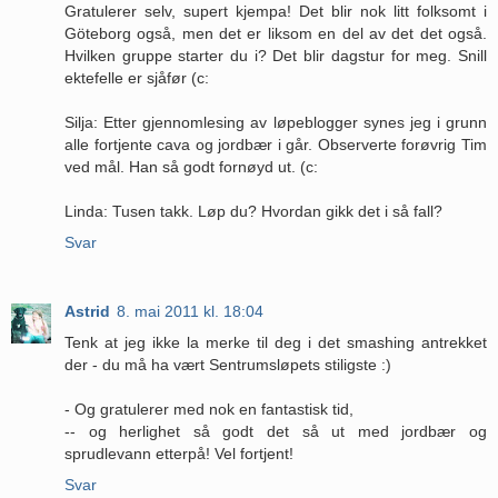
Gratulerer selv, supert kjempa! Det blir nok litt folksomt i
Göteborg også, men det er liksom en del av det det også.
Hvilken gruppe starter du i? Det blir dagstur for meg. Snill
ektefelle er sjåfør (c:
Silja: Etter gjennomlesing av løpeblogger synes jeg i grunn
alle fortjente cava og jordbær i går. Observerte forøvrig Tim
ved mål. Han så godt fornøyd ut. (c:
Linda: Tusen takk. Løp du? Hvordan gikk det i så fall?
Svar
Astrid
8. mai 2011 kl. 18:04
Tenk at jeg ikke la merke til deg i det smashing antrekket
der - du må ha vært Sentrumsløpets stiligste :)
- Og gratulerer med nok en fantastisk tid,
-- og herlighet så godt det så ut med jordbær og
sprudlevann etterpå! Vel fortjent!
Svar