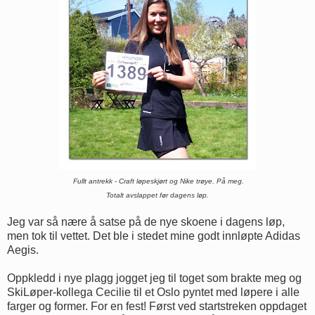
Fullt antrekk - Craft løpeskjørt og Nike trøye. På meg.
Totalt avslappet før dagens løp.
Jeg var så nære å satse på de nye skoene i dagens løp,
men tok til vettet. Det ble i stedet mine godt innløpte Adidas
Aegis.
Oppkledd i nye plagg jogget jeg til toget som brakte meg og
SkiLøper-kollega Cecilie til et Oslo pyntet med løpere i alle
farger og former. For en fest! Først ved startstreken oppdaget