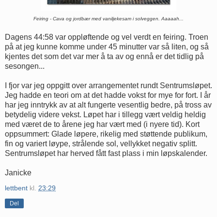
Feiring - Cava og jordbær med vaniljekesam i solveggen. Aaaaah...
Dagens 44:58 var oppløftende og vel verdt en feiring. Troen
på at jeg kunne komme under 45 minutter var så liten, og så
kjentes det som det var mer å ta av og ennå er det tidlig på
sesongen...
I fjor var jeg oppgitt over arrangementet rundt Sentrumsløpet.
Jeg hadde en teori om at det hadde vokst for mye for fort. I år
har jeg inntrykk av at alt fungerte vesentlig bedre, på tross av
betydelig videre vekst. Løpet har i tillegg vært veldig heldig
med været de to årene jeg har vært med (i nyere tid). Kort
oppsummert: Glade løpere, rikelig med støttende publikum,
fin og variert løype, strålende sol, vellykket negativ splitt.
Sentrumsløpet har herved fått fast plass i min løpskalender.
Janicke
lettbent
kl.
23:29
Del