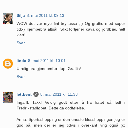
Silja
8. mai 2011 kl. 09:13
WOW det var mye fint tøy assa ;-) Og grattis med super
tid;-) Kjempebra altså!! Slikt fortjener cava og jordbær, helt
klart!!
Svar
linda
8. mai 2011 kl. 10:01
Utrolig bra gjennomført løp! Grattis!
Svar
lettbent
8. mai 2011 kl. 11:38
Ingalill: Takk! Veldig godt etter å ha hatet så fælt i
Fredrikstadløpet. Dette ga godfølelse.
Anna: Sportsshopping er den eneste klesshoppingen jeg er
god på, men der er jeg tidvis i overkant ivrig også (c: