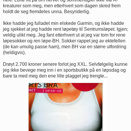
kreaturer som meg, men etterhvert som dagen skred frem
holdt de seg fremdeles unna. Besynderlig.
Ikke hadde jeg fulladet min elskede Garmin, og ikke hadde
jeg sjekket at jeg hadde rent løpetøy til Sentrumsløpet. Igjen;
veldig ulikt meg. Jeg fant etterhvert ut at jeg var tom for rene
løpesokker og ren løpe-BH. Sokker rappet jeg av ektefellen
(de kan umulig passe ham), men BH var en større utfordring
(heldigvis).
Drøyt 2.700 kroner senere forlot jeg XXL. Selvfølgelig kunne
jeg ikke bevege meg inn i en sportsbutikk på en løpsdag og
bare ta med meg den ene lille plagget jeg trengte...