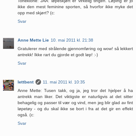
Toneklone: JAA: løpeskjørt er virkelig tingen. Løping er jo
ikke den mest feminine sporten, så hvorfor ikke myke det
opp med skjørt? (c:
Svar
Anne Mette Lie
10. mai 2011 kl. 21:38
Gratulerer med strålende gjennomføring og wow! så lekkert
antrekk! Ikke rart du gjorde et godt løp! :-)
Svar
lettbent
11. mai 2011 kl. 10:35
Anne Mette: Tusen takk, og ja, jeg tror det hjelper å ha
antrekk man liker. Det viktigste er naturligvis at det sitter
behagelig og passer til vær og vind, men jeg blir glad av fint
løpetøy - og du skal ikke se bort i fra at det gir en effekt
også. (c:
Svar