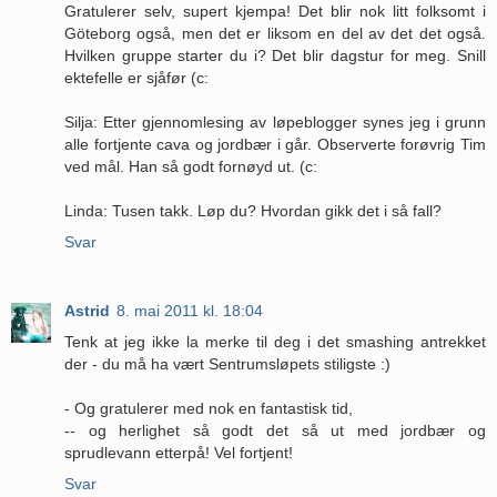
Gratulerer selv, supert kjempa! Det blir nok litt folksomt i
Göteborg også, men det er liksom en del av det det også.
Hvilken gruppe starter du i? Det blir dagstur for meg. Snill
ektefelle er sjåfør (c:
Silja: Etter gjennomlesing av løpeblogger synes jeg i grunn
alle fortjente cava og jordbær i går. Observerte forøvrig Tim
ved mål. Han så godt fornøyd ut. (c:
Linda: Tusen takk. Løp du? Hvordan gikk det i så fall?
Svar
Astrid
8. mai 2011 kl. 18:04
Tenk at jeg ikke la merke til deg i det smashing antrekket
der - du må ha vært Sentrumsløpets stiligste :)
- Og gratulerer med nok en fantastisk tid,
-- og herlighet så godt det så ut med jordbær og
sprudlevann etterpå! Vel fortjent!
Svar