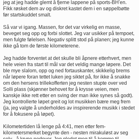
jeg at jeg hadde glemt å fjerne lappene på sports-BH'en.
Fikk røsket dem av og diskret kastet dem i en søppelbøtte
før startskuddet smalt.
Så var vi igang. Massen, for det var virkelig en masse,
beveget seg opp og forbi slottet. Jeg var usikker på tempoet,
men fulgte følelsen. Negativ splitt stod på planen; jeg kunne
ikke gå tom de første kilometerene.
Jeg hadde forventet at det skulle bli åpnere etterhvert, men
hele veien fra start til mål var det veldig mange løpere. Det
ble mye slalom, opp og ned fortauskanter, skikkelig brems
når løpere foran tettet luken jeg siktet på, for ikke å snakke
om den hersens trillekofferten jeg nesten stupte over ved
Solli plass (skjønner behovet for å krysse veien, men
kanskje ikke rett etter en sving der man ikke synes så godt).
Jeg kontrollerte løpet greit og lot musikken bære meg frem
(ja, jeg valgte å underholdes av inspirerende musikk i stedet
for å fokusere på løpet).
Kilometertiden lå lenge på 4:41, men etter fem-
kilometersmerket begynte den - nesten mirakuløst av seg
selv - å krype nedover. Jeg gledet meg til å komme til