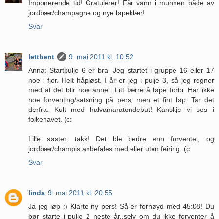
Imponerende tid! Gratulerer! Får vann i munnen både av
jordbær/champagne og nye løpeklær!
Svar
lettbent
9. mai 2011 kl. 10:52
Anna: Startpulje 6 er bra. Jeg startet i gruppe 16 eller 17
noe i fjor. Helt håpløst. I år er jeg i pulje 3, så jeg regner
med at det blir noe annet. Litt færre å løpe forbi. Har ikke
noe forventing/satsning på pers, men et fint løp. Tar det
derfra. Kult med halvamaratondebut! Kanskje vi ses i
folkehavet. (c:
Lille søster: takk! Det ble bedre enn forventet, og
jordbær/champis anbefales med eller uten feiring. (c:
Svar
linda
9. mai 2011 kl. 20:55
Ja jeg løp :) Klarte ny pers! Så er fornøyd med 45:08! Du
bør starte i pulje 2 neste år..selv om du ikke forventer å