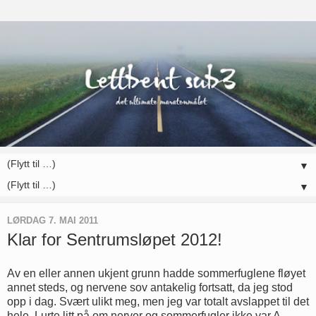
▼
▼
LØRDAG 7. MAI 2011
Klar for Sentrumsløpet 2012!
Av en eller annen ukjent grunn hadde sommerfuglene fløyet
annet steds, og nervene sov antakelig fortsatt, da jeg stod
opp i dag. Svært ulikt meg, men jeg var totalt avslappet til det
hele. Lurte litt på om nerver og sommerfugler ikke var A-