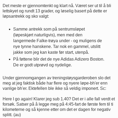
Det meste er gjennomtenkt og klart nå. Været ser ut til å bli
lettskyet og rundt 13 grader, og løselig basert på dette er
løpsantrekk og sko valgt:
Samme antrekk som på sentrumsløpet
(løpeskjørt naturligvis), men med den
langermede Falke-trøya under - og muligens de
nye tynne hanskene. Tar nok en gammel, utslitt
jakke som jeg kan kaste før start, utenpå.
På føttene blir det de nye Adidas Adizero Boston.
De er godt utprøvd og nydelige.
Under gjennomgangen av treningstøysgarderoben slo det
meg at jeg faktisk både har flere og nyere løpe-bh'er enn
vanlige bh'er. Ektefellen ble ikke så veldig imponert. Sc:
Here I go again! Klarer jeg sub 1.40? Det er i alle fall verdt et
forsøk. Satser på å legge meg på 4:45-fart de første fem til ti
kilometerne og så kjenne etter om det er dagen for negativ
splitt. (au)