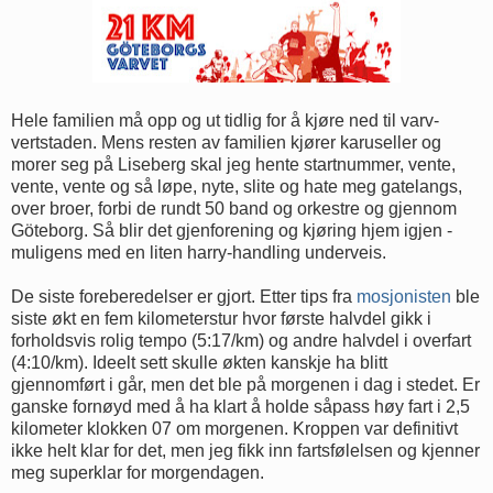
Hele familien må opp og ut tidlig for å kjøre ned til varv-
vertstaden. Mens resten av familien kjører karuseller og
morer seg på Liseberg skal jeg hente startnummer, vente,
vente, vente og så løpe, nyte, slite og hate meg gatelangs,
over broer, forbi de rundt 50 band og orkestre og gjennom
Göteborg. Så blir det gjenforening og kjøring hjem igjen -
muligens med en liten harry-handling underveis.
De siste foreberedelser er gjort. Etter tips fra
mosjonisten
ble
siste økt en fem kilometerstur hvor første halvdel gikk i
forholdsvis rolig tempo (5:17/km) og andre halvdel i overfart
(4:10/km). Ideelt sett skulle økten kanskje ha blitt
gjennomført i går, men det ble på morgenen i dag i stedet. Er
ganske fornøyd med å ha klart å holde såpass høy fart i 2,5
kilometer klokken 07 om morgenen. Kroppen var definitivt
ikke helt klar for det, men jeg fikk inn fartsfølelsen og kjenner
meg superklar for morgendagen.