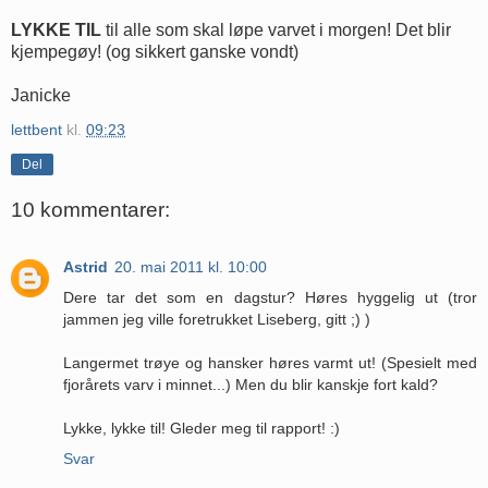
LYKKE TIL
til alle som skal løpe varvet i morgen! Det blir
kjempegøy! (og sikkert ganske vondt)
Janicke
lettbent
kl.
09:23
Del
10 kommentarer:
Astrid
20. mai 2011 kl. 10:00
Dere tar det som en dagstur? Høres hyggelig ut (tror
jammen jeg ville foretrukket Liseberg, gitt ;) )
Langermet trøye og hansker høres varmt ut! (Spesielt med
fjorårets varv i minnet...) Men du blir kanskje fort kald?
Lykke, lykke til! Gleder meg til rapport! :)
Svar