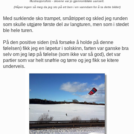
Illustrasjonsfoto - skoene var jo gjennombløte uansett.
(Håper ingen så meg da jeg sto på ett ben i en vanndam for å ta dette bildet)
Med surklende sko trampet, småtrippet og skled jeg runden
som skulle utgjøre første del av langturen, men som i stedet
ble hele turen.
På den positive siden (må forsøke å holde på denne
følelsen) fikk jeg en løpetur i solskinn, farten var ganske bra
selv om jeg løp på følelse (som ikke var så god), det var
partier som var helt snøfrie og tørre og jeg fikk se kitere
underveis.