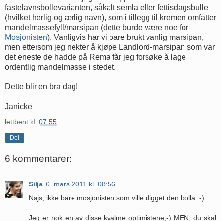
fastelavnsbollevarianten, såkalt semla eller fettisdagsbulle
(hvilket herlig og ærlig navn), som i tillegg til kremen omfatter
mandelmassefyll/marsipan (dette burde være noe for
Mosjonisten
). Vanligvis har vi bare brukt vanlig marsipan,
men ettersom jeg nekter å kjøpe Landlord-marsipan som var
det eneste de hadde på Rema får jeg forsøke å lage
ordentlig mandelmasse i stedet.
Dette blir en bra dag!
Janicke
lettbent
kl.
07:55
Del
6 kommentarer:
Silja
6. mars 2011 kl. 08:56
Najs, ikke bare mosjonisten som ville digget den bolla :-)
Jeg er nok en av disse kvalme optimistene;-) MEN, du skal