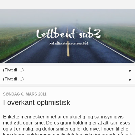
▼
▼
SØNDAG 6. MARS 2011
I overkant optimistisk
Enkelte mennesker innehar en ukuelig, og sannsynligvis
medfødt, optmisme. Deres grunnholdning er at alt kan løses
og alt er mulig, og derfor smiler og ler de mye. I noen tilfeller
kan denne voldsomme positiviteteten virke irriterende på folk