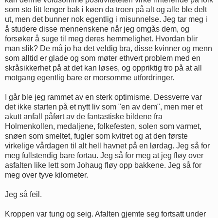
som sto litt lenger bak i køen da troen på alt og alle ble delt
ut, men det bunner nok egentlig i misunnelse. Jeg tar meg i
å studere disse mennenskene når jeg omgås dem, og
forsøker å suge til meg deres hemmelighet. Hvordan blir
man slik? De må jo ha det veldig bra, disse kvinner og menn
som alltid er glade og som møter ethvert problem med en
skråsikkerhet på at det kan løses, og oppriktig tro på at all
motgang egentlig bare er morsomme utfordringer.
I går ble jeg rammet av en sterk optimisme. Dessverre var
det ikke starten på et nytt liv som "en av dem", men mer et
akutt anfall påført av de fantastiske bildene fra
Holmenkollen, medaljene, folkefesten, solen som varmet,
snøen som smeltet, fugler som kvitret og at den første
virkelige vårdagen til alt hell havnet på en lørdag. Jeg så for
meg fullstendig bare fortau. Jeg så for meg at jeg fløy over
asfalten like lett som Johaug fløy opp bakkene. Jeg så for
meg over tyve kilometer.
Jeg så feil.
Kroppen var tung og seig. Afalten gjemte seg fortsatt under