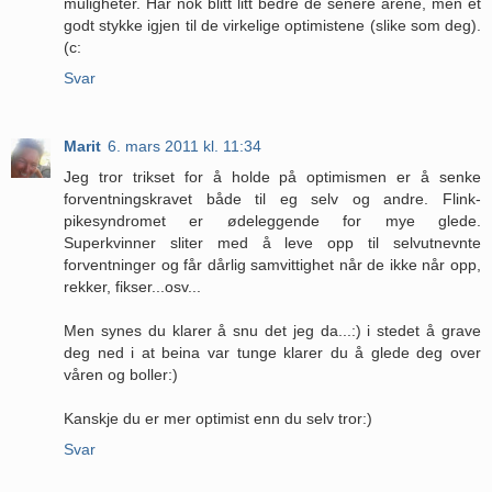
muligheter. Har nok blitt litt bedre de senere årene, men et
godt stykke igjen til de virkelige optimistene (slike som deg).
(c:
Svar
Marit
6. mars 2011 kl. 11:34
Jeg tror trikset for å holde på optimismen er å senke
forventningskravet både til eg selv og andre. Flink-
pikesyndromet er ødeleggende for mye glede.
Superkvinner sliter med å leve opp til selvutnevnte
forventninger og får dårlig samvittighet når de ikke når opp,
rekker, fikser...osv...
Men synes du klarer å snu det jeg da...:) i stedet å grave
deg ned i at beina var tunge klarer du å glede deg over
våren og boller:)
Kanskje du er mer optimist enn du selv tror:)
Svar