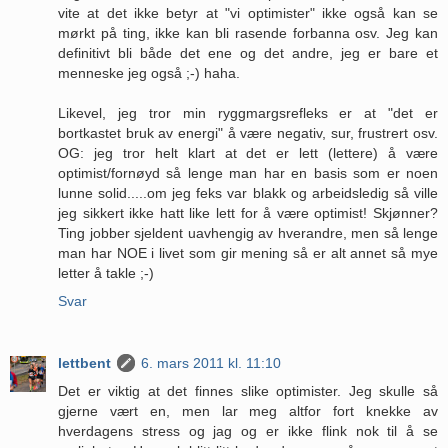
vite at det ikke betyr at "vi optimister" ikke også kan se
mørkt på ting, ikke kan bli rasende forbanna osv. Jeg kan
definitivt bli både det ene og det andre, jeg er bare et
menneske jeg også ;-) haha.
Likevel, jeg tror min ryggmargsrefleks er at "det er
bortkastet bruk av energi" å være negativ, sur, frustrert osv.
OG: jeg tror helt klart at det er lett (lettere) å være
optimist/fornøyd så lenge man har en basis som er noen
lunne solid.....om jeg feks var blakk og arbeidsledig så ville
jeg sikkert ikke hatt like lett for å være optimist! Skjønner?
Ting jobber sjeldent uavhengig av hverandre, men så lenge
man har NOE i livet som gir mening så er alt annet så mye
letter å takle ;-)
Svar
lettbent
6. mars 2011 kl. 11:10
Det er viktig at det finnes slike optimister. Jeg skulle så
gjerne vært en, men lar meg altfor fort knekke av
hverdagens stress og jag og er ikke flink nok til å se