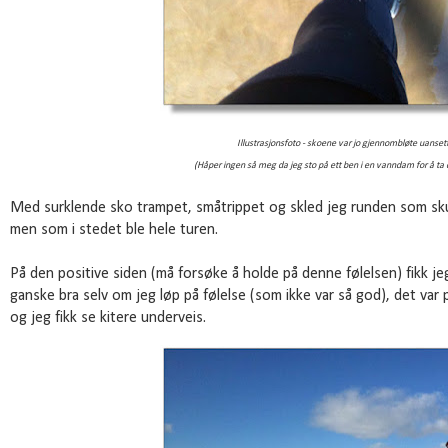
Illustrasjonsfoto - skoene var jo gjennombløte uansett
(Håper ingen så meg da jeg sto på ett ben i en vanndam for å ta d
Med surklende sko trampet, småtrippet og skled jeg runden som skul
men som i stedet ble hele turen.
På den positive siden (må forsøke å holde på denne følelsen) fikk jeg
ganske bra selv om jeg løp på følelse (som ikke var så god), det var 
og jeg fikk se kitere underveis.