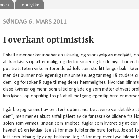
bacca
Løpelykke
SØNDAG 6. MARS 2011
I overkant optimistisk
Enkelte mennesker innehar en ukuelig, og sannsynligvis medfødt, o
alt kan løses og alt er mulig, og derfor smiler og ler de mye. I noen 
positiviteteten virke irriterende på folk som sto litt lenger bak i køen
men det bunner nok egentlig i misunnelse. Jeg tar meg i å studere
dem, og forsøker å suge til meg deres hemmelighet. Hvordan blir man
disse kvinner og menn som alltid er glade og som møter ethvert pro
kan løses, og oppriktig tro på at all motgang egentlig bare er morso
I går ble jeg rammet av en sterk optimisme. Dessverre var det ikke st
dem", men mer et akutt anfall påført av de fantastiske bildene fra H
solen som varmet, snøen som smeltet, fugler som kvitret og at den før
havnet på en lørdag. Jeg så for meg fullstendig bare fortau. Jeg så fo
lett som Johaug fløy opp bakkene. Jeg så for meg over tyve kilomete