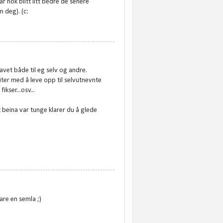
ar nok blitt litt bedre de senere
m deg). (c:
avet både til eg selv og andre.
ter med å leve opp til selvutnevnte
kser...osv...
t beina var tunge klarer du å glede
are en semla ;)