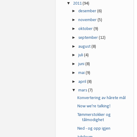
▼
2011
(94)
►
desember
(6)
►
november
(5)
►
oktober
(9)
►
september
(12)
►
august
(8)
►
juli
(4)
►
juni
(8)
►
mai
(9)
►
april
(8)
▼
mars
(7)
Konvertering av hårete mål
Now we're talking!
Tømmerstokker og
tålmodighet
Ned - og opp igjen