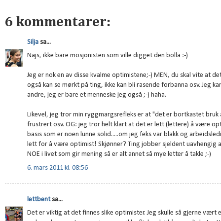
6 kommentarer:
Silja
sa...
Najs, ikke bare mosjonisten som ville digget den bolla :-)
Jeg er nok en av disse kvalme optimistene;-) MEN, du skal vite at det 
også kan se mørkt på ting, ikke kan bli rasende forbanna osv. Jeg kan
andre, jeg er bare et menneske jeg også ;-) haha.
Likevel, jeg tror min ryggmargsrefleks er at "det er bortkastet bruk 
frustrert osv. OG: jeg tror helt klart at det er lett (lettere) å være
basis som er noen lunne solid.....om jeg feks var blakk og arbeidsledig 
lett for å være optimist! Skjønner? Ting jobber sjeldent uavhengig
NOE i livet som gir mening så er alt annet så mye letter å takle ;-)
6. mars 2011 kl. 08:56
lettbent
sa...
Det er viktig at det finnes slike optimister. Jeg skulle så gjerne vært