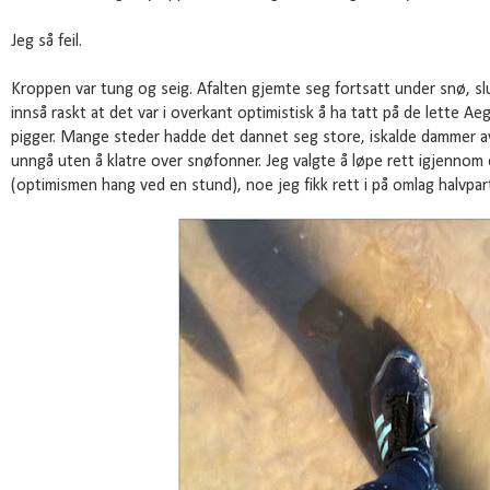
Jeg så feil.
Kroppen var tung og seig. Afalten gjemte seg fortsatt under snø, sl
innså raskt at det var i overkant optimistisk å ha tatt på de lette A
pigger. Mange steder hadde det dannet seg store, iskalde dammer a
unngå uten å klatre over snøfonner. Jeg valgte å løpe rett igjennom 
(optimismen hang ved en stund), noe jeg fikk rett i på omlag halvp