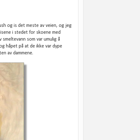
ush og is det meste av veien, og jeg
egisene i stedet for skoene med
v smeltevann som var umulig å
og håpet på at de ikke var dype
arten av dammene.