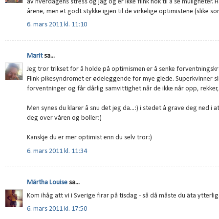
av hverdagens stress og jag og er ikke flink nok til å se muligheter. H
årene, men et godt stykke igjen til de virkelige optimistene (slike so
6. mars 2011 kl. 11:10
Marit
sa...
Jeg tror trikset for å holde på optimismen er å senke forventningskr
Flink-pikesyndromet er ødeleggende for mye glede. Superkvinner sli
forventninger og får dårlig samvittighet når de ikke når opp, rekker, fi
Men synes du klarer å snu det jeg da...:) i stedet å grave deg ned i a
deg over våren og boller:)
Kanskje du er mer optimist enn du selv tror:)
6. mars 2011 kl. 11:34
Märtha Louise
sa...
Kom ihåg att vi i Sverige firar på tisdag - så då måste du äta ytterlig
6. mars 2011 kl. 17:50