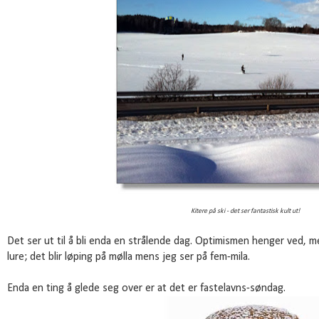
Kitere på ski - det ser fantastisk kult ut!
Det ser ut til å bli enda en strålende dag. Optimismen henger ved, men
lure; det blir løping på mølla mens jeg ser på fem-mila.
Enda en ting å glede seg over er at det er fastelavns-søndag.