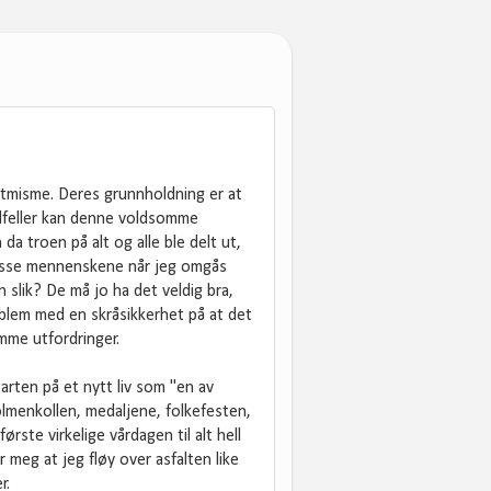
ptmisme. Deres grunnholdning er at
tilfeller kan denne voldsomme
 da troen på alt og alle ble delt ut,
 disse mennenskene når jeg omgås
 slik? De må jo ha det veldig bra,
blem med en skråsikkerhet på at det
mme utfordringer.
arten på et nytt liv som "en av
olmenkollen, medaljene, folkefesten,
ste virkelige vårdagen til alt hell
r meg at jeg fløy over asfalten like
r.