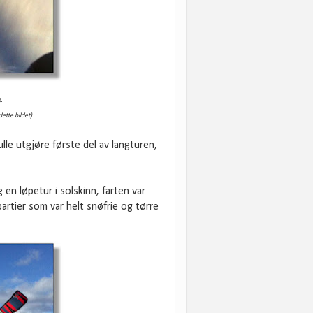
.
ette bildet)
le utgjøre første del av langturen,
 en løpetur i solskinn, farten var
partier som var helt snøfrie og tørre