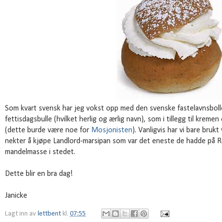
Som kvart svensk har jeg vokst opp med den svenske fastelavnsbollev
fettisdagsbulle (hvilket herlig og ærlig navn), som i tillegg til krem
(dette burde være noe for
Mosjonisten
). Vanligvis har vi bare bruk
nekter å kjøpe Landlord-marsipan som var det eneste de hadde på Re
mandelmasse i stedet.
Dette blir en bra dag!
Janicke
Lagt inn av
lettbent
kl.
07:55