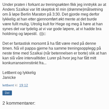
Under praten i forkant av treningsøkten fikk jeg inntrykk av at
Anders Szalkai var litt skeptisk til min (drømme)målsetning
om å løpe Berlin Maraton på 3:30. Det gjorde meg derfor
lykkelig at han etter gjennomført økt mente at det burde
være fullt mulig. Utrolig kult for Hege og meg å høre at han
synes det var tydelig at vi var gode løpere, at vi hadde bra
holdning og løpestil. (((c:
Det er fantastisk morsomt å ha fått være med på denne
timen. Nå vil pappa gjerne ha samme treningsopplegg på
neste time med Szalkai (når betennelsen er borte) slik at han
kan slå våre intervalltider. Lurer på hvor jeg har fått mitt
konkurranseinnstinkt fra...
Lettbent og lykkelig
Janicke
lettbent
kl.
19:12
Del
2 kommentarer: