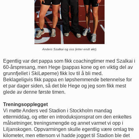
Anders Szalkai og oss (etter endt økt).
Egentlig var det pappa som fikk coachingtimer med Szalkai i
60-årspresang, men Hege (pappas kone og en viktig del av
grunnfjellet i SkiLøperne) fikk lov til å bli med.
Beklageligvis fikk pappa en løpshemmende betennelse for
et par dager siden, så det ble Hege og jeg som fikk mest
glede av denne første timen.
Treningsopplegget
Vi møtte Anders ved Stadion i Stockholm mandag
ettermiddag, og etter en introduksjonsprat om den enkeltes
målsetninger, treningsmengde og annet varmet vi opp i
Liljanskogen. Oppvarmingen skulle egentlig være omlag tre
kilometer, men ettersom vi hadde jogget til Stadion ble det