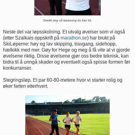
Strekk deg så laaaaang du kan bli.
Neste del var løpsskolning. Et utvalg øvelser som vi også
(etter Szalkais oppskrift på
marathon.se
) har brukt på
SkiLøperne: høy og lav skipping, travgang, sidehopp,
hælkikk med mer. Gøy for Hege og meg å få vite at vi gjorde
øvelsene riktig. Disse øvelsene gjør oss bedre teknisk, kan
bidra til å unngå skader og eventuelt også spisse formen før
konkurranser.
Stegringsløp. Et par 60-80-metere hvor vi starter rolig og
øker farten etterhvert.