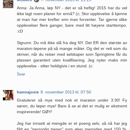
Anna: Ja Anna, løp NY - det er så heftig! 2015 har du vel
ikke lagt noen planer for ennå? (c; Stor opplevelse å kjenne
at man har mer krefter enn man forventer. Tar gjerne slike
opplevelser flere ganger, bare med litt høyere starttempo.
:cD
Sigrunn: Du må ikke slå fra deg NY. Det ER den største av
maraton-løpene på så mange måter. Og det er rett som du
skriver, når du reiser med selskaper som Springtime får du
plassen garantert uten kvalifisering. Jeg nyter maks min
opplevelse - sitter heldigivis i en stund. (c:
Svar
hannajosie
8. november 2013 kl. 07:50
Gratulerer så mye med nok et maraton under 3:30! Fy
søren, du løper mye! Bare å se at det er mulig er ekstremt
inspirerende! GØY!
Jeg har innsett at mengde er et poeng selv, så nå har jeg
fått en "personlig trener" som øker mengden med 150 %.