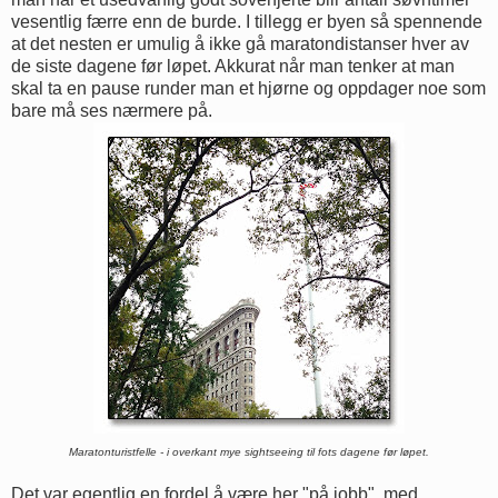
vesentlig færre enn de burde. I tillegg er byen så spennende
at det nesten er umulig å ikke gå maratondistanser hver av
de siste dagene før løpet. Akkurat når man tenker at man
skal ta en pause runder man et hjørne og oppdager noe som
bare må ses nærmere på.
Maratonturistfelle - i overkant mye sightseeing til fots dagene før løpet.
Det var egentlig en fordel å være her "på jobb", med