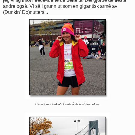
jeg villig imot fleece-luene de delte ut. Det gjorde de fleste
andre også. Vi så i grunn ut som en gigantisk armé av
(Dunkin' Do)nutters...
Genialt av Dunkin' Donuts å dele ut fleeceluer.