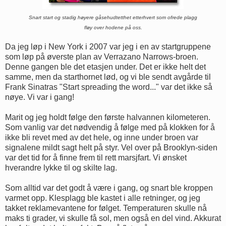
Snart start og stadig høyere gåsehudtetthet etterhvert som ofrede plagg
fløy over hodene på oss.
Da jeg løp i New York i 2007 var jeg i en av startgruppene
som løp på øverste plan av Verrazano Narrows-broen.
Denne gangen ble det etasjen under. Det er ikke helt det
samme, men da starthornet lød, og vi ble sendt avgårde til
Frank Sinatras "Start spreading the word..." var det ikke så
nøye. Vi var i gang!
Marit og jeg holdt følge den første halvannen kilometeren.
Som vanlig var det nødvendig å følge med på klokken for å
ikke bli revet med av det hele, og inne under broen var
signalene mildt sagt helt på styr. Vel over på Brooklyn-siden
var det tid for å finne frem til rett marsjfart. Vi ønsket
hverandre lykke til og skilte lag.
Som alltid var det godt å være i gang, og snart ble kroppen
varmet opp. Klesplagg ble kastet i alle retninger, og jeg
takket reklamevantene for følget. Temperaturen skulle nå
maks ti grader, vi skulle få sol, men også en del vind. Akkurat