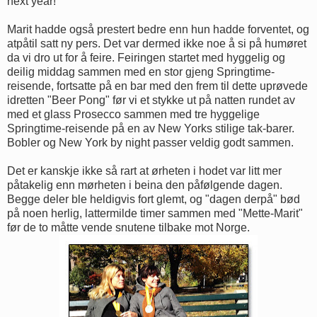
next year!"
Marit hadde også prestert bedre enn hun hadde forventet, og
atpåtil satt ny pers. Det var dermed ikke noe å si på humøret
da vi dro ut for å feire. Feiringen startet med hyggelig og
deilig middag sammen med en stor gjeng Springtime-
reisende, fortsatte på en bar med den frem til dette uprøvede
idretten "Beer Pong" før vi et stykke ut på natten rundet av
med et glass Prosecco sammen med tre hyggelige
Springtime-reisende på en av New Yorks stilige tak-barer.
Bobler og New York by night passer veldig godt sammen.
Det er kanskje ikke så rart at ørheten i hodet var litt mer
påtakelig enn mørheten i beina den påfølgende dagen.
Begge deler ble heldigvis fort glemt, og "dagen derpå" bød
på noen herlig, lattermilde timer sammen med "Mette-Marit"
før de to måtte vende snutene tilbake mot Norge.