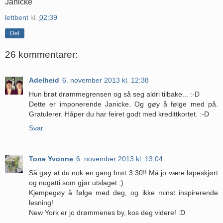
Janicke
lettbent
kl.
02:39
Del
26 kommentarer:
Adelheid
6. november 2013 kl. 12:38
Hun brøt drømmegrensen og så seg aldri tilbake... :-D
Dette er imponerende Janicke. Og gøy å følge med på.
Gratulerer. Håper du har feiret godt med kredittkortet. :-D
Svar
Tone Yvonne
6. november 2013 kl. 13:04
Så gøy at du nok en gang brøt 3:30!! Må jo være løpeskjørt
og nugatti som gjør utslaget ;)
Kjempegøy å følge med deg, og ikke minst inspirerende
lesning!
New York er jo drømmenes by, kos deg videre! :D