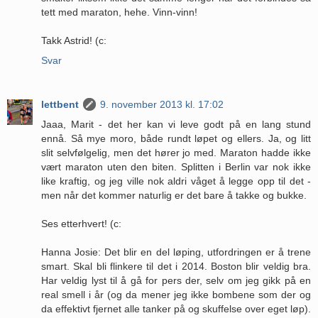
tett med maraton, hehe. Vinn-vinn!
Takk Astrid! (c:
Svar
lettbent
9. november 2013 kl. 17:02
Jaaa, Marit - det her kan vi leve godt på en lang stund
ennå. Så mye moro, både rundt løpet og ellers. Ja, og litt
slit selvfølgelig, men det hører jo med. Maraton hadde ikke
vært maraton uten den biten. Splitten i Berlin var nok ikke
like kraftig, og jeg ville nok aldri våget å legge opp til det -
men når det kommer naturlig er det bare å takke og bukke.
Ses etterhvert! (c:
Hanna Josie: Det blir en del løping, utfordringen er å trene
smart. Skal bli flinkere til det i 2014. Boston blir veldig bra.
Har veldig lyst til å gå for pers der, selv om jeg gikk på en
real smell i år (og da mener jeg ikke bombene som der og
da effektivt fjernet alle tanker på og skuffelse over eget løp).