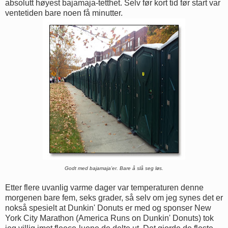
absolutt høyest bajamaja-tetthet. Selv før kort tid før start var
ventetiden bare noen få minutter.
Godt med bajamaja'er. Bare å slå seg løs.
Etter flere uvanlig varme dager var temperaturen denne
morgenen bare fem, seks grader, så selv om jeg synes det er
nokså spesielt at Dunkin' Donuts er med og sponser New
York City Marathon (America Runs on Dunkin' Donuts) tok