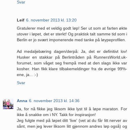
Svar
Leif
6. november 2013 kl. 13:20
Gratulerer med et veldig godt løp! Ser ut som at farten økte
utover i løpet, det er sterkt! Og praktisk talt samme tid som i
Berlin er jo svært imponerende med tanke på løypeprofilen.
Ad medaljebæring dagen/derpå: Ja, det er definitivt lov!
Husker en stakkar på Berlintråden på RunnersWorld.uk-
forumet, som våget seg frempå med at den slags ikke var
kosher. Han fikk klare tilbakemeldinger fra de øvrige 99%-
ene, ja... :-)
Svar
Anna
6. november 2013 kl. 14:36
Ja, for nå fikke jeg liksom ikke lyst til å løpe maraton. For
ikke å snakke om i NY. Takk for inspirasjon!
Jeg fulgte med på løpet ditt 'live' (vet at du får litt nerver av
sånt, men jeg lever liksom litt gjennom andres løp også) og