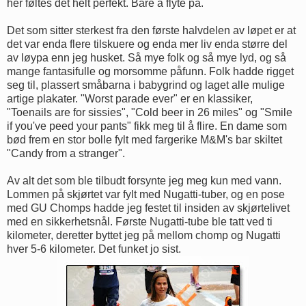
her føltes det helt perfekt. Bare å flyte på.
Det som sitter sterkest fra den første halvdelen av løpet er at
det var enda flere tilskuere og enda mer liv enda større del
av løypa enn jeg husket. Så mye folk og så mye lyd, og så
mange fantasifulle og morsomme påfunn. Folk hadde rigget
seg til, plassert småbarna i babygrind og laget alle mulige
artige plakater. "Worst parade ever" er en klassiker,
"Toenails are for sissies", "Cold beer in 26 miles" og "Smile
if you've peed your pants" fikk meg til å flire. En dame som
bød frem en stor bolle fylt med fargerike M&M's bar skiltet
"Candy from a stranger".
Av alt det som ble tilbudt forsynte jeg meg kun med vann.
Lommen på skjørtet var fylt med Nugatti-tuber, og en pose
med GU Chomps hadde jeg festet til insiden av skjørtelivet
med en sikkerhetsnål. Første Nugatti-tube ble tatt ved ti
kilometer, deretter byttet jeg på mellom chomp og Nugatti
hver 5-6 kilometer. Det funket jo sist.