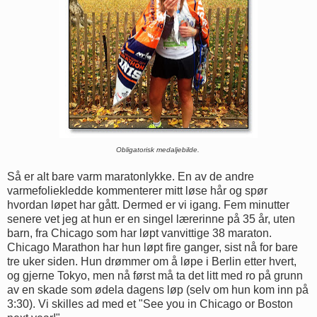
Obligatorisk medaljebilde.
Så er alt bare varm maratonlykke. En av de andre
varmefoliekledde kommenterer mitt løse hår og spør
hvordan løpet har gått. Dermed er vi igang. Fem minutter
senere vet jeg at hun er en singel lærerinne på 35 år, uten
barn, fra Chicago som har løpt vanvittige 38 maraton.
Chicago Marathon har hun løpt fire ganger, sist nå for bare
tre uker siden. Hun drømmer om å løpe i Berlin etter hvert,
og gjerne Tokyo, men nå først må ta det litt med ro på grunn
av en skade som ødela dagens løp (selv om hun kom inn på
3:30). Vi skilles ad med et "See you in Chicago or Boston