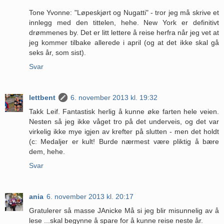
Tone Yvonne: "Løpeskjørt og Nugatti" - tror jeg må skrive et
innlegg med den tittelen, hehe. New York er definitivt
drømmenes by. Det er litt lettere å reise herfra når jeg vet at
jeg kommer tilbake allerede i april (og at det ikke skal gå
seks år, som sist).
Svar
lettbent
6. november 2013 kl. 19:32
Takk Leif. Fantastisk herlig å kunne øke farten hele veien.
Nesten så jeg ikke våget tro på det underveis, og det var
virkelig ikke mye igjen av krefter på slutten - men det holdt
(c: Medaljer er kult! Burde nærmest være pliktig å bære
dem, hehe.
Svar
ania
6. november 2013 kl. 20:17
Gratulerer så masse JAnicke Må si jeg blir misunnelig av å
lese ...skal begynne å spare for å kunne reise neste år.