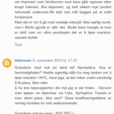
var imponert over fartskurven som bare gikk oppover etter
knapt halvveis. Bra disponert, og helt sikkert mye positivt
selvsnakk underveis.Nå skal nye mål bygges på et solid
fundament.
Klart det er lov å gå med medalje etterpå! Ikke særlig norsk,
men i Berlin gjorde jo 'alle' det. Skulle bare mangle at man
er stolt over en sånn prestasjon det er å løpe maraton,
uansett sluttid.
Svar
Unknown
6. november 2013 kl. 17:15
Gratulerer med nok en sterk tid! Kjempebra. Hva er
hemmeligheten? Hadde egentlig slått fra meg tanken om å
løpe maraton i NYC, mest pga. at det virker svært vanskelig
å få plass. Men etter
å ha lest løpsrapporten din må jeg si det frister... Dersom
man kjøper en løpsreise via f.eks. Springtime Travels er
man sikret plass, ikke sant? Disse kvalifiseringstidene er
nemlig hinsides for mitt vedkommende.
Gratulerer nok en gang - NYT DET:-)