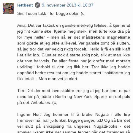
lettbent
9. november 2013 kl. 16:37
Siri: Tusen takk - for begge deler. (c:
Ania: Det var faktisk en ganske merkelig følelse, å kjenne at
jeg fint kunne øke. Kjente meg sterk, men turte ikke dra på
for mye heller - men så er det målstrekens magnetisme
som gjorde at jeg økte allikevel. Var ganske tomt på slutten,
så jeg tror det var veldig riktig fordelt. Herlig å få en slik klaff
i et slikt løp. Cluet er nok å starte rolig nok, slik at man ikke
går tom halvveis. De aller fleste har jo grafer med motsatt
utvikling i forhold til den jeg fikk her. Tror ikke jeg hadde
oppnådd bedre resultat om jeg hadde startet i snittfarten jeg
fikk totalt... Men man vet jo aldri.
Tim: Det der med lave skuldre tror jeg at jeg har tjent et par
minutter på, både i Berlin og New York. Sparer en del puls
på det. Anbefales. (c;
Ingunn Nor: Jeg kommer til å bruke Nugatti i alle løp
fremover nå, har jo funket begge ganger. :cD Og så blir det
vel slutt på snikspising fra ungenes Nugatti-boks - det
smaker liksom ikke det samme lenger når det forbindes så