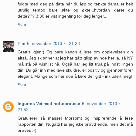
fulgte med deg på data når du løp og tenkte dama er helt
utrulig tempo bare økte og økte...hvordan klarer du
dette??? 3;30 er vist ingenting for deg lenger...
Svar
Tim
6. november 2013 kl. 21:28
Grattis igjen:) Og bare kanon å lese om opplevelsen din
altså. Jeg skjønner at jeg har gått glipp av noe her ja, så NY
må stå på wishlist nå. Også har jeg litt trua på innstillingen
din. Du går inn med lave skuldre, er positiv og gjennomfører
elegant. Mange som har noe å lære der gitt - inkludert meg!
Svar
Ingunns Vei med hofteprotese
6. november 2013 kl.
21:52
Gratulerer så masse! Morsomt og inspirerende å lese
rapporten din! Nugatti har jeg ikke prøvd enda, men det må
prøves :-)