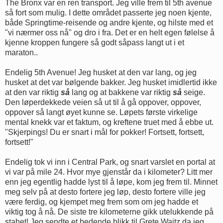
The Bronx var en ren transport. Jeg ville frem til 5th avenue
så fort som mulig. I dette området passerte jeg noen kjente,
både Springtime-reisende og andre kjente, og hilste med et
"vi nærmer oss nå" og dro i fra. Det er en helt egen følelse å
kjenne kroppen fungere så godt såpass langt ut i et
maraton..
Endelig 5th Avenue! Jeg husket at den var lang, og jeg
husket at det var bølgende bakker. Jeg husket imidlertid ikke
at den var riktig
så
lang og at bakkene var riktig
så
seige.
Den løperdekkede veien så ut til å gå oppover, oppover,
oppover så langt øyet kunne se. Løpets første virkelige
mental knekk var et faktum, og kreftene truet med å ebbe ut.
"Skjerpings! Du er snart i mål for pokker! Fortsett, fortsett,
fortsett!"
Endelig tok vi inn i Central Park, og snart varslet en portal at
vi var på mile 24. Hvor mye gjenstår da i kilometer? Litt mer
enn jeg egentlig hadde lyst til å løpe, kom jeg frem til. Minnet
meg selv på at desto fortere jeg løp, desto fortere ville jeg
være ferdig, og kjempet meg frem som om jeg hadde et
viktig tog å nå. De siste tre kilometerne gikk utelukkende på
stahet! Jeg sendte et bedende blikk til Grete Waitz da jeg