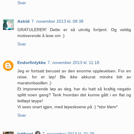
Svar
Astrid
7. november 2013 kl. 08:38
GRATULERER! Dette er så utrolig fortjent. Og veldig
motiverende å lese om :)
Svar
Endorfinlykke
7. november 2013 kl. 11:18
Jeg er fortsatt beruset av den enorme opplevelsen. For en
reise, for et løp! Ble ikke akkurat mindre bitt av
maratonbasillen ;)
Et imponerende løp av deg, har du hatt så kraftig negativ
splitt noen gang? Tenk hvordan det kunne gått i en flat og
lettløpt løype!
Vi sees snart igjen, med løpeskoene på :) *stor klem*
Svar
lettbent
7. november 2013 kl. 21:29