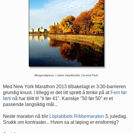
Morgenløpetur i vakre høstkledde Central Park.
Med New York Marathon 2013 tilbakelagt er 3:30-barrieren
grundig knust. I tillegg er det litt sprøtt å tenke på at
Fem før
førti
nå har blitt til "ti før 41". Kanskje "50 før 50" er et
passende langsiktig mål...
Neste maraton nå blir
Löplabbets Ribbemaraton
3. juledag.
Snakk om kontraster... Hvem sa at løping er ensformig?