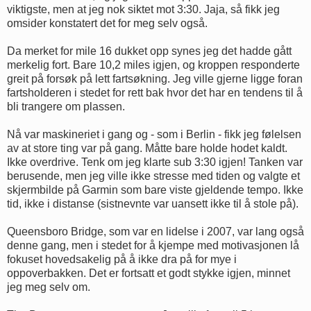
viktigste, men at jeg nok siktet mot 3:30. Jaja, så fikk jeg
omsider konstatert det for meg selv også.
Da merket for mile 16 dukket opp synes jeg det hadde gått
merkelig fort. Bare 10,2 miles igjen, og kroppen responderte
greit på forsøk på lett fartsøkning. Jeg ville gjerne ligge foran
fartsholderen i stedet for rett bak hvor det har en tendens til å
bli trangere om plassen.
Nå var maskineriet i gang og - som i Berlin - fikk jeg følelsen
av at store ting var på gang. Måtte bare holde hodet kaldt.
Ikke overdrive. Tenk om jeg klarte sub 3:30 igjen! Tanken var
berusende, men jeg ville ikke stresse med tiden og valgte et
skjermbilde på Garmin som bare viste gjeldende tempo. Ikke
tid, ikke i distanse (sistnevnte var uansett ikke til å stole på).
Queensboro Bridge, som var en lidelse i 2007, var lang også
denne gang, men i stedet for å kjempe med motivasjonen lå
fokuset hovedsakelig på å ikke dra på for mye i
oppoverbakken. Det er fortsatt et godt stykke igjen, minnet
jeg meg selv om.