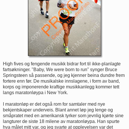
High fives og fengende musikk bidrar fort til ikke-planlagte
fartsøkninger. "Baby, We were born to run" synger Bruce
Springsteen så passende, og jeg kjenner beina dundre frem
fortere enn før. De musikalske innslagene, i form av band,
korps og imponerende kraftige musikkanlegg kommer tett
langs maratonløypa i New York.
I maratonløp er det også rom for samtaler med nye
bekjentskaper underveis. Blant annet løp jeg lenge og
småpratet med en amerikansk tyrker som jevnlig kjørte sine
langturer de siste 18 milene av maratonløypa. Han spurte
hva målet mitt var, og jeg svarte at opplevelsen var det