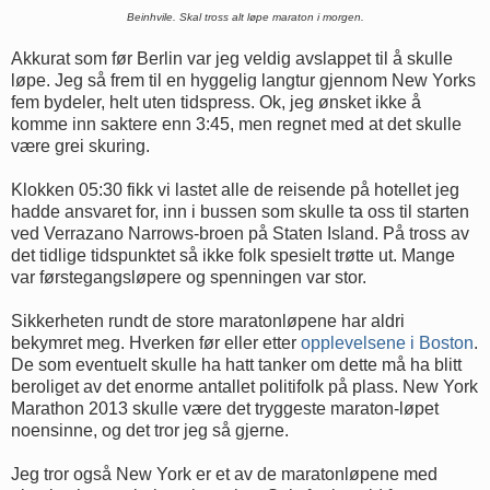
Beinhvile. Skal tross alt løpe maraton i morgen.
Akkurat som før Berlin var jeg veldig avslappet til å skulle
løpe. Jeg så frem til en hyggelig langtur gjennom New Yorks
fem bydeler, helt uten tidspress. Ok, jeg ønsket ikke å
komme inn saktere enn 3:45, men regnet med at det skulle
være grei skuring.
Klokken 05:30 fikk vi lastet alle de reisende på hotellet jeg
hadde ansvaret for, inn i bussen som skulle ta oss til starten
ved Verrazano Narrows-broen på Staten Island. På tross av
det tidlige tidspunktet så ikke folk spesielt trøtte ut. Mange
var førstegangsløpere og spenningen var stor.
Sikkerheten rundt de store maratonløpene har aldri
bekymret meg. Hverken før eller etter
opplevelsene i Boston
.
De som eventuelt skulle ha hatt tanker om dette må ha blitt
beroliget av det enorme antallet politifolk på plass. New York
Marathon 2013 skulle være det tryggeste maraton-løpet
noensinne, og det tror jeg så gjerne.
Jeg tror også New York er et av de maratonløpene med