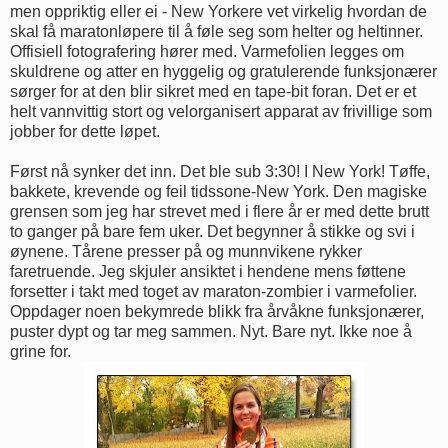
men oppriktig eller ei - New Yorkere vet virkelig hvordan de
skal få maratonløpere til å føle seg som helter og heltinner.
Offisiell fotografering hører med. Varmefolien legges om
skuldrene og atter en hyggelig og gratulerende funksjonærer
sørger for at den blir sikret med en tape-bit foran. Det er et
helt vannvittig stort og velorganisert apparat av frivillige som
jobber for dette løpet.
Først nå synker det inn. Det ble sub 3:30! I New York! Tøffe,
bakkete, krevende og feil tidssone-New York. Den magiske
grensen som jeg har strevet med i flere år er med dette brutt
to ganger på bare fem uker. Det begynner å stikke og svi i
øynene. Tårene presser på og munnvikene rykker
faretruende. Jeg skjuler ansiktet i hendene mens føttene
forsetter i takt med toget av maraton-zombier i varmefolier.
Oppdager noen bekymrede blikk fra årvåkne funksjonærer,
puster dypt og tar meg sammen. Nyt. Bare nyt. Ikke noe å
grine for.