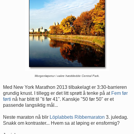
Morgenløpetur i vakre høstkledde Central Park.
Med New York Marathon 2013 tilbakelagt er 3:30-barrieren
grundig knust. I tillegg er det litt sprøtt å tenke på at
Fem før
førti
nå har blitt til "ti før 41". Kanskje "50 før 50" er et
passende langsiktig mål...
Neste maraton nå blir
Löplabbets Ribbemaraton
3. juledag.
Snakk om kontraster... Hvem sa at løping er ensformig?