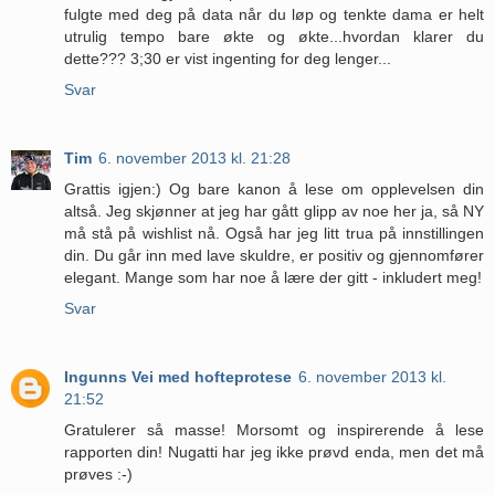
fulgte med deg på data når du løp og tenkte dama er helt
utrulig tempo bare økte og økte...hvordan klarer du
dette??? 3;30 er vist ingenting for deg lenger...
Svar
Tim
6. november 2013 kl. 21:28
Grattis igjen:) Og bare kanon å lese om opplevelsen din
altså. Jeg skjønner at jeg har gått glipp av noe her ja, så NY
må stå på wishlist nå. Også har jeg litt trua på innstillingen
din. Du går inn med lave skuldre, er positiv og gjennomfører
elegant. Mange som har noe å lære der gitt - inkludert meg!
Svar
Ingunns Vei med hofteprotese
6. november 2013 kl.
21:52
Gratulerer så masse! Morsomt og inspirerende å lese
rapporten din! Nugatti har jeg ikke prøvd enda, men det må
prøves :-)