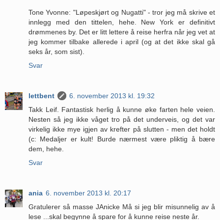
Tone Yvonne: "Løpeskjørt og Nugatti" - tror jeg må skrive et
innlegg med den tittelen, hehe. New York er definitivt
drømmenes by. Det er litt lettere å reise herfra når jeg vet at
jeg kommer tilbake allerede i april (og at det ikke skal gå
seks år, som sist).
Svar
lettbent
6. november 2013 kl. 19:32
Takk Leif. Fantastisk herlig å kunne øke farten hele veien.
Nesten så jeg ikke våget tro på det underveis, og det var
virkelig ikke mye igjen av krefter på slutten - men det holdt
(c: Medaljer er kult! Burde nærmest være pliktig å bære
dem, hehe.
Svar
ania
6. november 2013 kl. 20:17
Gratulerer så masse JAnicke Må si jeg blir misunnelig av å
lese ...skal begynne å spare for å kunne reise neste år.