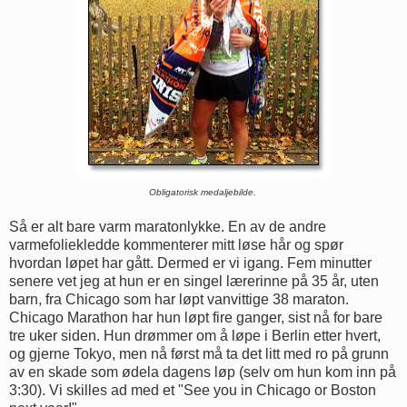
Obligatorisk medaljebilde.
Så er alt bare varm maratonlykke. En av de andre
varmefoliekledde kommenterer mitt løse hår og spør
hvordan løpet har gått. Dermed er vi igang. Fem minutter
senere vet jeg at hun er en singel lærerinne på 35 år, uten
barn, fra Chicago som har løpt vanvittige 38 maraton.
Chicago Marathon har hun løpt fire ganger, sist nå for bare
tre uker siden. Hun drømmer om å løpe i Berlin etter hvert,
og gjerne Tokyo, men nå først må ta det litt med ro på grunn
av en skade som ødela dagens løp (selv om hun kom inn på
3:30). Vi skilles ad med et "See you in Chicago or Boston