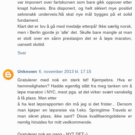
var imponert over fartskurven som bare gikk oppover etter
knapt halvveis. Bra disponert, og helt sikkert mye positivt
selvsnakk underveis.Nå skal nye mål bygges på et solid
fundament.
Klart det er lov å gå med medalje etterpå! Ikke særlig norsk,
men i Berlin gjorde jo 'alle' det. Skulle bare mangle at man
er stolt over en sånn prestasjon det er å løpe maraton,
uansett sluttid.
Svar
Unknown
6. november 2013 kl. 17:15
Gratulerer med nok en sterk tid! Kjempebra. Hva er
hemmeligheten? Hadde egentlig slått fra meg tanken om å
løpe maraton i NYC, mest pga. at det virker svært vanskelig
å få plass. Men etter
å ha lest løpsrapporten din må jeg si det frister... Dersom
man kjøper en løpsreise via f.eks. Springtime Travels er
man sikret plass, ikke sant? Disse kvalifiseringstidene er
nemlig hinsides for mitt vedkommende.
Gratulerer nok en gang - NYT DET:-)