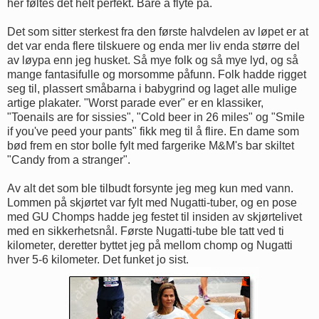
her føltes det helt perfekt. Bare å flyte på.
Det som sitter sterkest fra den første halvdelen av løpet er at
det var enda flere tilskuere og enda mer liv enda større del
av løypa enn jeg husket. Så mye folk og så mye lyd, og så
mange fantasifulle og morsomme påfunn. Folk hadde rigget
seg til, plassert småbarna i babygrind og laget alle mulige
artige plakater. "Worst parade ever" er en klassiker,
"Toenails are for sissies", "Cold beer in 26 miles" og "Smile
if you've peed your pants" fikk meg til å flire. En dame som
bød frem en stor bolle fylt med fargerike M&M's bar skiltet
"Candy from a stranger".
Av alt det som ble tilbudt forsynte jeg meg kun med vann.
Lommen på skjørtet var fylt med Nugatti-tuber, og en pose
med GU Chomps hadde jeg festet til insiden av skjørtelivet
med en sikkerhetsnål. Første Nugatti-tube ble tatt ved ti
kilometer, deretter byttet jeg på mellom chomp og Nugatti
hver 5-6 kilometer. Det funket jo sist.