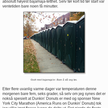
absolutt høyest bajamaja-tetthet. Selv før kort tid før start var
ventetiden bare noen få minutter.
Godt med bajamaja'er. Bare å slå seg løs.
Etter flere uvanlig varme dager var temperaturen denne
morgenen bare fem, seks grader, så selv om jeg synes det er
nokså spesielt at Dunkin' Donuts er med og sponser New
York City Marathon (America Runs on Dunkin' Donuts) tok