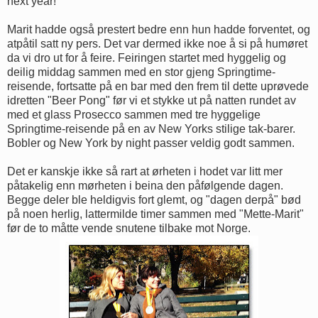
next year!"
Marit hadde også prestert bedre enn hun hadde forventet, og
atpåtil satt ny pers. Det var dermed ikke noe å si på humøret
da vi dro ut for å feire. Feiringen startet med hyggelig og
deilig middag sammen med en stor gjeng Springtime-
reisende, fortsatte på en bar med den frem til dette uprøvede
idretten "Beer Pong" før vi et stykke ut på natten rundet av
med et glass Prosecco sammen med tre hyggelige
Springtime-reisende på en av New Yorks stilige tak-barer.
Bobler og New York by night passer veldig godt sammen.
Det er kanskje ikke så rart at ørheten i hodet var litt mer
påtakelig enn mørheten i beina den påfølgende dagen.
Begge deler ble heldigvis fort glemt, og "dagen derpå" bød
på noen herlig, lattermilde timer sammen med "Mette-Marit"
før de to måtte vende snutene tilbake mot Norge.