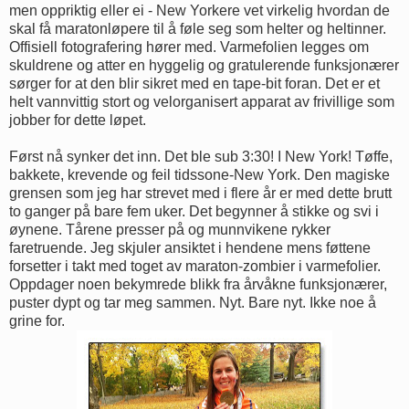
men oppriktig eller ei - New Yorkere vet virkelig hvordan de
skal få maratonløpere til å føle seg som helter og heltinner.
Offisiell fotografering hører med. Varmefolien legges om
skuldrene og atter en hyggelig og gratulerende funksjonærer
sørger for at den blir sikret med en tape-bit foran. Det er et
helt vannvittig stort og velorganisert apparat av frivillige som
jobber for dette løpet.
Først nå synker det inn. Det ble sub 3:30! I New York! Tøffe,
bakkete, krevende og feil tidssone-New York. Den magiske
grensen som jeg har strevet med i flere år er med dette brutt
to ganger på bare fem uker. Det begynner å stikke og svi i
øynene. Tårene presser på og munnvikene rykker
faretruende. Jeg skjuler ansiktet i hendene mens føttene
forsetter i takt med toget av maraton-zombier i varmefolier.
Oppdager noen bekymrede blikk fra årvåkne funksjonærer,
puster dypt og tar meg sammen. Nyt. Bare nyt. Ikke noe å
grine for.