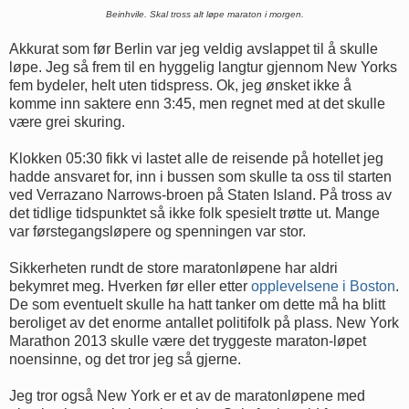
Beinhvile. Skal tross alt løpe maraton i morgen.
Akkurat som før Berlin var jeg veldig avslappet til å skulle
løpe. Jeg så frem til en hyggelig langtur gjennom New Yorks
fem bydeler, helt uten tidspress. Ok, jeg ønsket ikke å
komme inn saktere enn 3:45, men regnet med at det skulle
være grei skuring.
Klokken 05:30 fikk vi lastet alle de reisende på hotellet jeg
hadde ansvaret for, inn i bussen som skulle ta oss til starten
ved Verrazano Narrows-broen på Staten Island. På tross av
det tidlige tidspunktet så ikke folk spesielt trøtte ut. Mange
var førstegangsløpere og spenningen var stor.
Sikkerheten rundt de store maratonløpene har aldri
bekymret meg. Hverken før eller etter
opplevelsene i Boston
.
De som eventuelt skulle ha hatt tanker om dette må ha blitt
beroliget av det enorme antallet politifolk på plass. New York
Marathon 2013 skulle være det tryggeste maraton-løpet
noensinne, og det tror jeg så gjerne.
Jeg tror også New York er et av de maratonløpene med