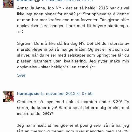
Anna: Ja Anna, løp NY - det er så heftig! 2015 har du vel
ikke lagt noen planer for ennå? (c; Stor opplevelse å kjenne
at man har mer krefter enn man forventer. Tar gjerne slike
opplevelser flere ganger, bare med litt høyere starttempo.
:cD
Sigrunn: Du må ikke slå fra deg NY. Det ER den største av
maraton-løpene på så mange måter. Og det er rett som du
skriver, når du reiser med selskaper som Springtime får du
plassen garantert uten kvalifisering. Jeg nyter maks min
opplevelse - sitter heldigivis i en stund. (c:
Svar
hannajosie
8. november 2013 kl. 07:50
Gratulerer så mye med nok et maraton under 3:30! Fy
søren, du løper mye! Bare å se at det er mulig er ekstremt
inspirerende! GØY!
Jeg har innsett at mengde er et poeng selv, så nå har jeg
fått en "personlig trener" som øker mengden med 150 %.