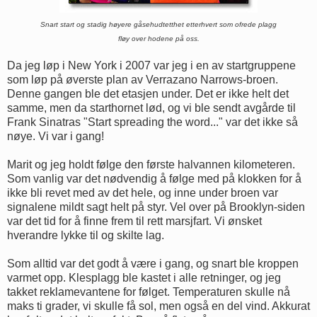
Snart start og stadig høyere gåsehudtetthet etterhvert som ofrede plagg
fløy over hodene på oss.
Da jeg løp i New York i 2007 var jeg i en av startgruppene
som løp på øverste plan av Verrazano Narrows-broen.
Denne gangen ble det etasjen under. Det er ikke helt det
samme, men da starthornet lød, og vi ble sendt avgårde til
Frank Sinatras "Start spreading the word..." var det ikke så
nøye. Vi var i gang!
Marit og jeg holdt følge den første halvannen kilometeren.
Som vanlig var det nødvendig å følge med på klokken for å
ikke bli revet med av det hele, og inne under broen var
signalene mildt sagt helt på styr. Vel over på Brooklyn-siden
var det tid for å finne frem til rett marsjfart. Vi ønsket
hverandre lykke til og skilte lag.
Som alltid var det godt å være i gang, og snart ble kroppen
varmet opp. Klesplagg ble kastet i alle retninger, og jeg
takket reklamevantene for følget. Temperaturen skulle nå
maks ti grader, vi skulle få sol, men også en del vind. Akkurat