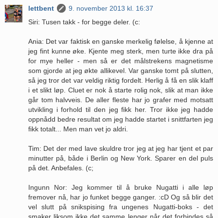
lettbent
9. november 2013 kl. 16:37
Siri: Tusen takk - for begge deler. (c:
Ania: Det var faktisk en ganske merkelig følelse, å kjenne at
jeg fint kunne øke. Kjente meg sterk, men turte ikke dra på
for mye heller - men så er det målstrekens magnetisme
som gjorde at jeg økte allikevel. Var ganske tomt på slutten,
så jeg tror det var veldig riktig fordelt. Herlig å få en slik klaff
i et slikt løp. Cluet er nok å starte rolig nok, slik at man ikke
går tom halvveis. De aller fleste har jo grafer med motsatt
utvikling i forhold til den jeg fikk her. Tror ikke jeg hadde
oppnådd bedre resultat om jeg hadde startet i snittfarten jeg
fikk totalt... Men man vet jo aldri.
Tim: Det der med lave skuldre tror jeg at jeg har tjent et par
minutter på, både i Berlin og New York. Sparer en del puls
på det. Anbefales. (c;
Ingunn Nor: Jeg kommer til å bruke Nugatti i alle løp
fremover nå, har jo funket begge ganger. :cD Og så blir det
vel slutt på snikspising fra ungenes Nugatti-boks - det
smaker liksom ikke det samme lenger når det forbindes så