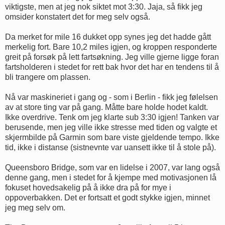
viktigste, men at jeg nok siktet mot 3:30. Jaja, så fikk jeg
omsider konstatert det for meg selv også.
Da merket for mile 16 dukket opp synes jeg det hadde gått
merkelig fort. Bare 10,2 miles igjen, og kroppen responderte
greit på forsøk på lett fartsøkning. Jeg ville gjerne ligge foran
fartsholderen i stedet for rett bak hvor det har en tendens til å
bli trangere om plassen.
Nå var maskineriet i gang og - som i Berlin - fikk jeg følelsen
av at store ting var på gang. Måtte bare holde hodet kaldt.
Ikke overdrive. Tenk om jeg klarte sub 3:30 igjen! Tanken var
berusende, men jeg ville ikke stresse med tiden og valgte et
skjermbilde på Garmin som bare viste gjeldende tempo. Ikke
tid, ikke i distanse (sistnevnte var uansett ikke til å stole på).
Queensboro Bridge, som var en lidelse i 2007, var lang også
denne gang, men i stedet for å kjempe med motivasjonen lå
fokuset hovedsakelig på å ikke dra på for mye i
oppoverbakken. Det er fortsatt et godt stykke igjen, minnet
jeg meg selv om.