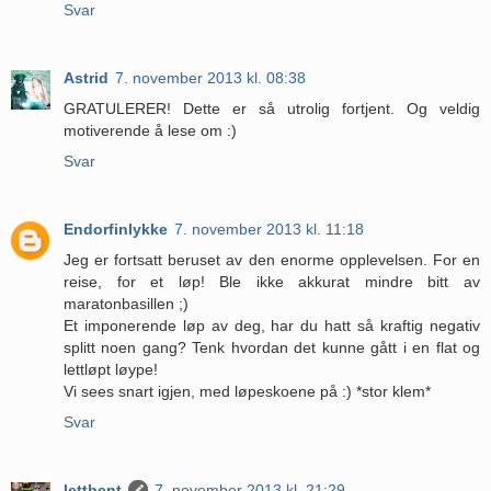
Svar
Astrid
7. november 2013 kl. 08:38
GRATULERER! Dette er så utrolig fortjent. Og veldig
motiverende å lese om :)
Svar
Endorfinlykke
7. november 2013 kl. 11:18
Jeg er fortsatt beruset av den enorme opplevelsen. For en
reise, for et løp! Ble ikke akkurat mindre bitt av
maratonbasillen ;)
Et imponerende løp av deg, har du hatt så kraftig negativ
splitt noen gang? Tenk hvordan det kunne gått i en flat og
lettløpt løype!
Vi sees snart igjen, med løpeskoene på :) *stor klem*
Svar
lettbent
7. november 2013 kl. 21:29