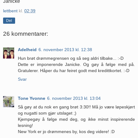
Janicke
lettbent
kl.
02:39
Del
26 kommentarer:
Adelheid
6. november 2013 kl. 12:38
Hun brøt drømmegrensen og så seg aldri tilbake... :-D
Dette er imponerende Janicke. Og gøy å følge med på.
Gratulerer. Håper du har feiret godt med kredittkortet. :-D
Svar
Tone Yvonne
6. november 2013 kl. 13:04
Så gøy at du nok en gang brøt 3:30!! Må jo være løpeskjørt
og nugatti som gjør utslaget ;)
Kjempegøy å følge med deg, og ikke minst inspirerende
lesning!
New York er jo drømmenes by, kos deg videre! :D