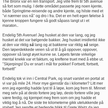
The Bronx var en ren transport. Jeg ville frem til 5th avenue
så fort som mulig. I dette området passerte jeg noen kjente,
både Springtime-reisende og andre kjente, og hilste med et
"vi nærmer oss nå" og dro i fra. Det er en helt egen følelse å
kjenne kroppen fungere så godt såpass langt ut i et
maraton..
Endelig 5th Avenue! Jeg husket at den var lang, og jeg
husket at det var bølgende bakker. Jeg husket imidlertid ikke
at den var riktig
så
lang og at bakkene var riktig
så
seige.
Den løperdekkede veien så ut til å gå oppover, oppover,
oppover så langt øyet kunne se. Løpets første virkelige
mental knekk var et faktum, og kreftene truet med å ebbe ut.
"Skjerpings! Du er snart i mål for pokker! Fortsett, fortsett,
fortsett!"
Endelig tok vi inn i Central Park, og snart varslet en portal at
vi var på mile 24. Hvor mye gjenstår da i kilometer? Litt mer
enn jeg egentlig hadde lyst til å løpe, kom jeg frem til. Minnet
meg selv på at desto fortere jeg løp, desto fortere ville jeg
være ferdig, og kjempet meg frem som om jeg hadde et
viktig tog å nå. De siste tre kilometerne gikk utelukkende på
stahet! Jeg sendte et bedende blikk til Grete Waitz da jeg