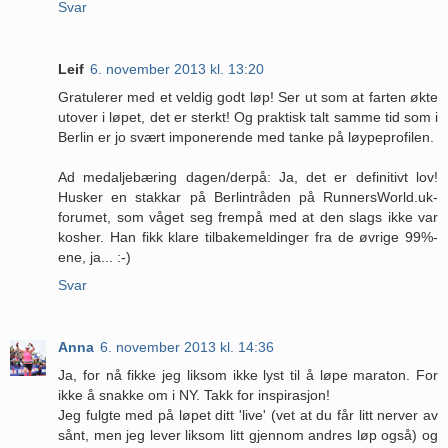
Svar
Leif
6. november 2013 kl. 13:20
Gratulerer med et veldig godt løp! Ser ut som at farten økte
utover i løpet, det er sterkt! Og praktisk talt samme tid som i
Berlin er jo svært imponerende med tanke på løypeprofilen.
Ad medaljebæring dagen/derpå: Ja, det er definitivt lov!
Husker en stakkar på Berlintråden på RunnersWorld.uk-
forumet, som våget seg frempå med at den slags ikke var
kosher. Han fikk klare tilbakemeldinger fra de øvrige 99%-
ene, ja... :-)
Svar
Anna
6. november 2013 kl. 14:36
Ja, for nå fikke jeg liksom ikke lyst til å løpe maraton. For
ikke å snakke om i NY. Takk for inspirasjon!
Jeg fulgte med på løpet ditt 'live' (vet at du får litt nerver av
sånt, men jeg lever liksom litt gjennom andres løp også) og