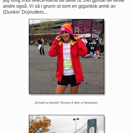
jeg villig imot fleece-luene de delte ut. Det gjorde de fleste
andre også. Vi så i grunn ut som en gigantisk armé av
(Dunkin' Do)nutters...
Genialt av Dunkin' Donuts å dele ut fleeceluer.