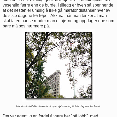
vesentlig færre enn de burde. I tillegg er byen så spennende
at det nesten er umulig å ikke gå maratondistanser hver av
de siste dagene før løpet. Akkurat når man tenker at man
skal ta en pause runder man et hjørne og oppdager noe som
bare må ses nærmere på.
Maratonturistfelle - i overkant mye sightseeing til fots dagene før løpet.
Det var egentlig en fordel å være her "på jobb", med