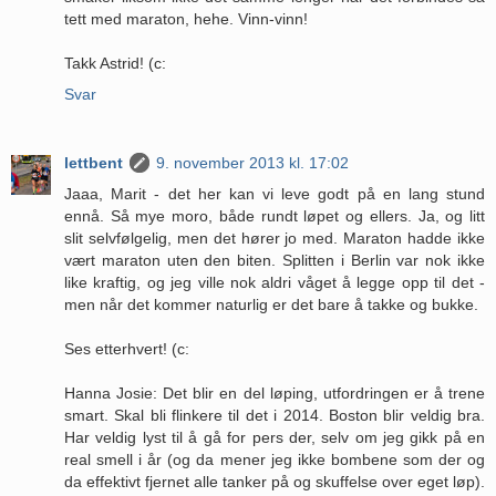
tett med maraton, hehe. Vinn-vinn!
Takk Astrid! (c:
Svar
lettbent
9. november 2013 kl. 17:02
Jaaa, Marit - det her kan vi leve godt på en lang stund
ennå. Så mye moro, både rundt løpet og ellers. Ja, og litt
slit selvfølgelig, men det hører jo med. Maraton hadde ikke
vært maraton uten den biten. Splitten i Berlin var nok ikke
like kraftig, og jeg ville nok aldri våget å legge opp til det -
men når det kommer naturlig er det bare å takke og bukke.
Ses etterhvert! (c:
Hanna Josie: Det blir en del løping, utfordringen er å trene
smart. Skal bli flinkere til det i 2014. Boston blir veldig bra.
Har veldig lyst til å gå for pers der, selv om jeg gikk på en
real smell i år (og da mener jeg ikke bombene som der og
da effektivt fjernet alle tanker på og skuffelse over eget løp).