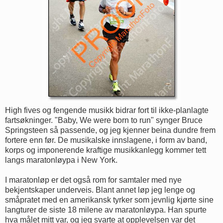
High fives og fengende musikk bidrar fort til ikke-planlagte
fartsøkninger. "Baby, We were born to run" synger Bruce
Springsteen så passende, og jeg kjenner beina dundre frem
fortere enn før. De musikalske innslagene, i form av band,
korps og imponerende kraftige musikkanlegg kommer tett
langs maratonløypa i New York.
I maratonløp er det også rom for samtaler med nye
bekjentskaper underveis. Blant annet løp jeg lenge og
småpratet med en amerikansk tyrker som jevnlig kjørte sine
langturer de siste 18 milene av maratonløypa. Han spurte
hva målet mitt var, og jeg svarte at opplevelsen var det