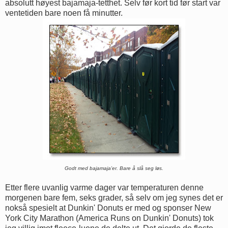
absolutt høyest bajamaja-tetthet. Selv før kort tid før start var
ventetiden bare noen få minutter.
Godt med bajamaja'er. Bare å slå seg løs.
Etter flere uvanlig varme dager var temperaturen denne
morgenen bare fem, seks grader, så selv om jeg synes det er
nokså spesielt at Dunkin' Donuts er med og sponser New
York City Marathon (America Runs on Dunkin' Donuts) tok