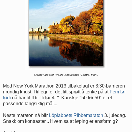
Morgenløpetur i vakre høstkledde Central Park.
Med New York Marathon 2013 tilbakelagt er 3:30-barrieren
grundig knust. I tillegg er det litt sprøtt å tenke på at
Fem før
førti
nå har blitt til "ti før 41". Kanskje "50 før 50" er et
passende langsiktig mål...
Neste maraton nå blir
Löplabbets Ribbemaraton
3. juledag.
Snakk om kontraster... Hvem sa at løping er ensformig?