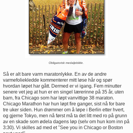
Obligatorisk medaljebilde.
Så er alt bare varm maratonlykke. En av de andre
varmefoliekledde kommenterer mitt løse hår og spør
hvordan løpet har gått. Dermed er vi igang. Fem minutter
senere vet jeg at hun er en singel lærerinne på 35 år, uten
barn, fra Chicago som har løpt vanvittige 38 maraton.
Chicago Marathon har hun løpt fire ganger, sist nå for bare
tre uker siden. Hun drømmer om å løpe i Berlin etter hvert,
og gjerne Tokyo, men nå først må ta det litt med ro på grunn
av en skade som ødela dagens løp (selv om hun kom inn på
3:30). Vi skilles ad med et "See you in Chicago or Boston