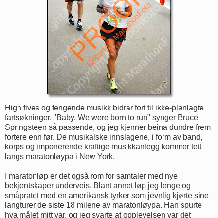
High fives og fengende musikk bidrar fort til ikke-planlagte
fartsøkninger. "Baby, We were born to run" synger Bruce
Springsteen så passende, og jeg kjenner beina dundre frem
fortere enn før. De musikalske innslagene, i form av band,
korps og imponerende kraftige musikkanlegg kommer tett
langs maratonløypa i New York.
I maratonløp er det også rom for samtaler med nye
bekjentskaper underveis. Blant annet løp jeg lenge og
småpratet med en amerikansk tyrker som jevnlig kjørte sine
langturer de siste 18 milene av maratonløypa. Han spurte
hva målet mitt var, og jeg svarte at opplevelsen var det