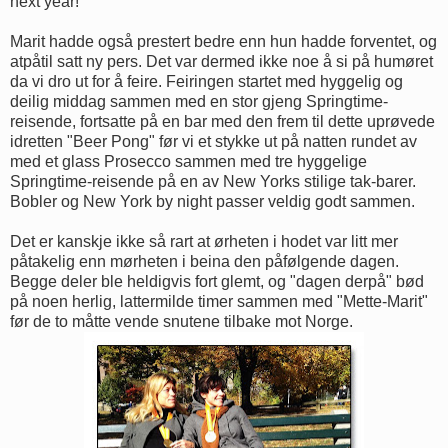
next year!"
Marit hadde også prestert bedre enn hun hadde forventet, og
atpåtil satt ny pers. Det var dermed ikke noe å si på humøret
da vi dro ut for å feire. Feiringen startet med hyggelig og
deilig middag sammen med en stor gjeng Springtime-
reisende, fortsatte på en bar med den frem til dette uprøvede
idretten "Beer Pong" før vi et stykke ut på natten rundet av
med et glass Prosecco sammen med tre hyggelige
Springtime-reisende på en av New Yorks stilige tak-barer.
Bobler og New York by night passer veldig godt sammen.
Det er kanskje ikke så rart at ørheten i hodet var litt mer
påtakelig enn mørheten i beina den påfølgende dagen.
Begge deler ble heldigvis fort glemt, og "dagen derpå" bød
på noen herlig, lattermilde timer sammen med "Mette-Marit"
før de to måtte vende snutene tilbake mot Norge.