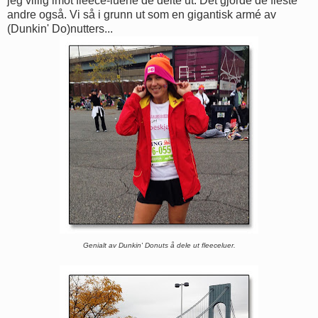
jeg villig imot fleece-luene de delte ut. Det gjorde de fleste
andre også. Vi så i grunn ut som en gigantisk armé av
(Dunkin' Do)nutters...
Genialt av Dunkin' Donuts å dele ut fleeceluer.