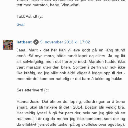
tett med maraton, hehe. Vinn-vinn!
Takk Astrid! (c:
Svar
lettbent
9. november 2013 kl. 17:02
Jaaa, Marit - det her kan vi leve godt på en lang stund
ennå. Så mye moro, både rundt løpet og ellers. Ja, og litt
slit selvfølgelig, men det hører jo med. Maraton hadde ikke
vært maraton uten den biten. Splitten i Berlin var nok ikke
like kraftig, og jeg ville nok aldri våget å legge opp til det -
men når det kommer naturlig er det bare å takke og bukke.
Ses etterhvert! (c:
Hanna Josie: Det blir en del løping, utfordringen er å trene
smart. Skal bli flinkere til det i 2014. Boston blir veldig bra.
Har veldig lyst til å gå for pers der, selv om jeg gikk på en
real smell i år (og da mener jeg ikke bombene som der og
da effektivt fjernet alle tanker på og skuffelse over eget løp).