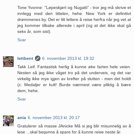
Tone Yvonne: "Løpeskjørt og Nugatti" - tror jeg må skrive et
innlegg med den tittelen, hehe. New York er definitivt
drømmenes by. Det er litt lettere å reise herfra når jeg vet at
jeg kommer tilbake allerede i april (og at det ikke skal gå
seks år, som sist).
Svar
lettbent
6. november 2013 kl. 19:32
Takk Leif. Fantastisk herlig å kunne øke farten hele veien.
Nesten så jeg ikke våget tro på det underveis, og det var
virkelig ikke mye igjen av krefter på slutten - men det holdt
(c: Medaljer er kult! Burde nærmest være pliktig å bære
dem, hehe.
Svar
ania
6. november 2013 kl. 20:17
Gratulerer så masse JAnicke Må si jeg blir misunnelig av å
lese ...skal begynne å spare for å kunne reise neste år.