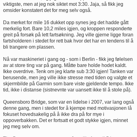
viktigste, men at jeg nok siktet mot 3:30. Jaja, så fikk jeg
omsider konstatert det for meg selv også.
Da merket for mile 16 dukket opp synes jeg det hadde gått
merkelig fort. Bare 10,2 miles igjen, og kroppen responderte
greit på forsøk på lett fartsøkning. Jeg ville gjerne ligge foran
fartsholderen i stedet for rett bak hvor det har en tendens til å
bli trangere om plassen.
Nå var maskineriet i gang og - som i Berlin - fikk jeg følelsen
av at store ting var på gang. Måtte bare holde hodet kaldt.
Ikke overdrive. Tenk om jeg klarte sub 3:30 igjen! Tanken var
berusende, men jeg ville ikke stresse med tiden og valgte et
skjermbilde på Garmin som bare viste gjeldende tempo. Ikke
tid, ikke i distanse (sistnevnte var uansett ikke til å stole på).
Queensboro Bridge, som var en lidelse i 2007, var lang også
denne gang, men i stedet for å kjempe med motivasjonen lå
fokuset hovedsakelig på å ikke dra på for mye i
oppoverbakken. Det er fortsatt et godt stykke igjen, minnet
jeg meg selv om.