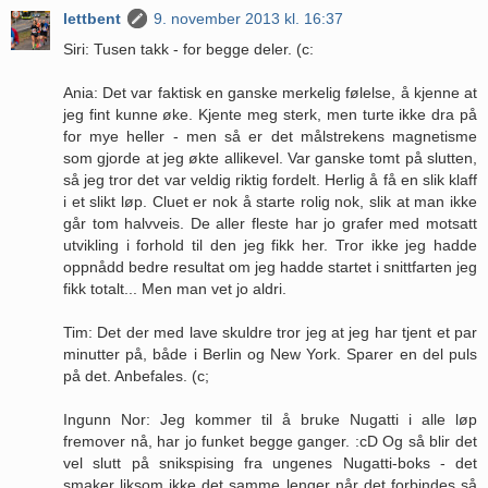
lettbent
9. november 2013 kl. 16:37
Siri: Tusen takk - for begge deler. (c:
Ania: Det var faktisk en ganske merkelig følelse, å kjenne at
jeg fint kunne øke. Kjente meg sterk, men turte ikke dra på
for mye heller - men så er det målstrekens magnetisme
som gjorde at jeg økte allikevel. Var ganske tomt på slutten,
så jeg tror det var veldig riktig fordelt. Herlig å få en slik klaff
i et slikt løp. Cluet er nok å starte rolig nok, slik at man ikke
går tom halvveis. De aller fleste har jo grafer med motsatt
utvikling i forhold til den jeg fikk her. Tror ikke jeg hadde
oppnådd bedre resultat om jeg hadde startet i snittfarten jeg
fikk totalt... Men man vet jo aldri.
Tim: Det der med lave skuldre tror jeg at jeg har tjent et par
minutter på, både i Berlin og New York. Sparer en del puls
på det. Anbefales. (c;
Ingunn Nor: Jeg kommer til å bruke Nugatti i alle løp
fremover nå, har jo funket begge ganger. :cD Og så blir det
vel slutt på snikspising fra ungenes Nugatti-boks - det
smaker liksom ikke det samme lenger når det forbindes så