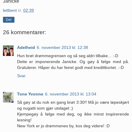
Janicke
lettbent
kl.
02:39
Del
26 kommentarer:
Adelheid
6. november 2013 kl. 12:38
Hun brøt drømmegrensen og så seg aldri tilbake... :-D
Dette er imponerende Janicke. Og gøy å følge med på.
Gratulerer. Håper du har feiret godt med kredittkortet. :-D
Svar
Tone Yvonne
6. november 2013 kl. 13:04
Så gøy at du nok en gang brøt 3:30!! Må jo være løpeskjørt
og nugatti som gjør utslaget ;)
Kjempegøy å følge med deg, og ikke minst inspirerende
lesning!
New York er jo drømmenes by, kos deg videre! :D