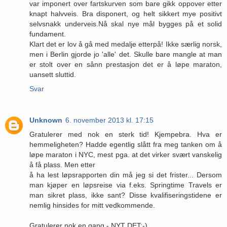
var imponert over fartskurven som bare gikk oppover etter
knapt halvveis. Bra disponert, og helt sikkert mye positivt
selvsnakk underveis.Nå skal nye mål bygges på et solid
fundament.
Klart det er lov å gå med medalje etterpå! Ikke særlig norsk,
men i Berlin gjorde jo 'alle' det. Skulle bare mangle at man
er stolt over en sånn prestasjon det er å løpe maraton,
uansett sluttid.
Svar
Unknown
6. november 2013 kl. 17:15
Gratulerer med nok en sterk tid! Kjempebra. Hva er
hemmeligheten? Hadde egentlig slått fra meg tanken om å
løpe maraton i NYC, mest pga. at det virker svært vanskelig
å få plass. Men etter
å ha lest løpsrapporten din må jeg si det frister... Dersom
man kjøper en løpsreise via f.eks. Springtime Travels er
man sikret plass, ikke sant? Disse kvalifiseringstidene er
nemlig hinsides for mitt vedkommende.
Gratulerer nok en gang - NYT DET:-)