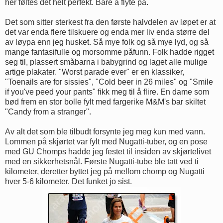
her føltes det helt perfekt. Bare å flyte på.
Det som sitter sterkest fra den første halvdelen av løpet er at
det var enda flere tilskuere og enda mer liv enda større del
av løypa enn jeg husket. Så mye folk og så mye lyd, og så
mange fantasifulle og morsomme påfunn. Folk hadde rigget
seg til, plassert småbarna i babygrind og laget alle mulige
artige plakater. "Worst parade ever" er en klassiker,
"Toenails are for sissies", "Cold beer in 26 miles" og "Smile
if you've peed your pants" fikk meg til å flire. En dame som
bød frem en stor bolle fylt med fargerike M&M's bar skiltet
"Candy from a stranger".
Av alt det som ble tilbudt forsynte jeg meg kun med vann.
Lommen på skjørtet var fylt med Nugatti-tuber, og en pose
med GU Chomps hadde jeg festet til insiden av skjørtelivet
med en sikkerhetsnål. Første Nugatti-tube ble tatt ved ti
kilometer, deretter byttet jeg på mellom chomp og Nugatti
hver 5-6 kilometer. Det funket jo sist.