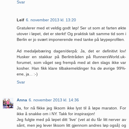
Svar
Leif
6. november 2013 kl. 13:20
Gratulerer med et veldig godt løp! Ser ut som at farten økte
utover i løpet, det er sterkt! Og praktisk talt samme tid som i
Berlin er jo svært imponerende med tanke på løypeprofilen.
Ad medaljebæring dagen/derpå: Ja, det er definitivt lov!
Husker en stakkar på Berlintråden på RunnersWorld.uk-
forumet, som våget seg frempå med at den slags ikke var
kosher. Han fikk klare tilbakemeldinger fra de øvrige 99%-
ene, ja... :-)
Svar
Anna
6. november 2013 kl. 14:36
Ja, for nå fikke jeg liksom ikke lyst til å løpe maraton. For
ikke å snakke om i NY. Takk for inspirasjon!
Jeg fulgte med på løpet ditt 'live' (vet at du får litt nerver av
sånt, men jeg lever liksom litt gjennom andres løp også) og