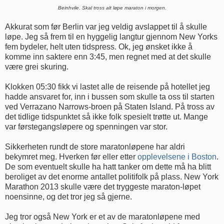
Beinhvile. Skal tross alt løpe maraton i morgen.
Akkurat som før Berlin var jeg veldig avslappet til å skulle
løpe. Jeg så frem til en hyggelig langtur gjennom New Yorks
fem bydeler, helt uten tidspress. Ok, jeg ønsket ikke å
komme inn saktere enn 3:45, men regnet med at det skulle
være grei skuring.
Klokken 05:30 fikk vi lastet alle de reisende på hotellet jeg
hadde ansvaret for, inn i bussen som skulle ta oss til starten
ved Verrazano Narrows-broen på Staten Island. På tross av
det tidlige tidspunktet så ikke folk spesielt trøtte ut. Mange
var førstegangsløpere og spenningen var stor.
Sikkerheten rundt de store maratonløpene har aldri
bekymret meg. Hverken før eller etter
opplevelsene i Boston
.
De som eventuelt skulle ha hatt tanker om dette må ha blitt
beroliget av det enorme antallet politifolk på plass. New York
Marathon 2013 skulle være det tryggeste maraton-løpet
noensinne, og det tror jeg så gjerne.
Jeg tror også New York er et av de maratonløpene med