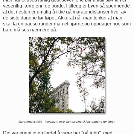
vesentlig færre enn de burde. I tillegg er byen så spennende
at det nesten er umulig å ikke gå maratondistanser hver av
de siste dagene før løpet. Akkurat når man tenker at man
skal ta en pause runder man et hjørne og oppdager noe som
bare må ses nærmere på.
Maratonturistfelle - i overkant mye sightseeing til fots dagene før løpet.
Det var egentlig en fordel å være her "på jobb", med