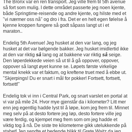
The Bronx var en ren transport. Jeg ville frem til 5th avenue
så fort som mulig. I dette området passerte jeg noen kjente,
både Springtime-reisende og andre kjente, og hilste med et
"vi nærmer oss nå" og dro i fra. Det er en helt egen følelse å
kjenne kroppen fungere så godt såpass langt ut i et
maraton..
Endelig 5th Avenue! Jeg husket at den var lang, og jeg
husket at det var bølgende bakker. Jeg husket imidlertid ikke
at den var riktig
så
lang og at bakkene var riktig
så
seige.
Den løperdekkede veien så ut til å gå oppover, oppover,
oppover så langt øyet kunne se. Løpets første virkelige
mental knekk var et faktum, og kreftene truet med å ebbe ut.
"Skjerpings! Du er snart i mål for pokker! Fortsett, fortsett,
fortsett!"
Endelig tok vi inn i Central Park, og snart varslet en portal at
vi var på mile 24. Hvor mye gjenstår da i kilometer? Litt mer
enn jeg egentlig hadde lyst til å løpe, kom jeg frem til. Minnet
meg selv på at desto fortere jeg løp, desto fortere ville jeg
være ferdig, og kjempet meg frem som om jeg hadde et
viktig tog å nå. De siste tre kilometerne gikk utelukkende på
stahet! Jeg sendte et bedende blikk til Grete Waitz da jeg