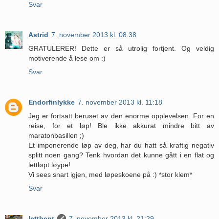
Svar
Astrid
7. november 2013 kl. 08:38
GRATULERER! Dette er så utrolig fortjent. Og veldig
motiverende å lese om :)
Svar
Endorfinlykke
7. november 2013 kl. 11:18
Jeg er fortsatt beruset av den enorme opplevelsen. For en
reise, for et løp! Ble ikke akkurat mindre bitt av
maratonbasillen ;)
Et imponerende løp av deg, har du hatt så kraftig negativ
splitt noen gang? Tenk hvordan det kunne gått i en flat og
lettløpt løype!
Vi sees snart igjen, med løpeskoene på :) *stor klem*
Svar
lettbent
7. november 2013 kl. 21:29