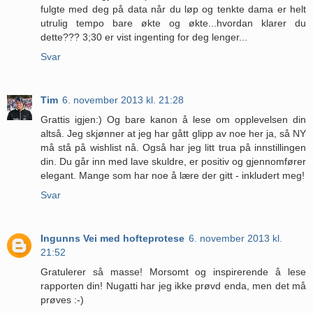
fulgte med deg på data når du løp og tenkte dama er helt
utrulig tempo bare økte og økte...hvordan klarer du
dette??? 3;30 er vist ingenting for deg lenger...
Svar
Tim
6. november 2013 kl. 21:28
Grattis igjen:) Og bare kanon å lese om opplevelsen din
altså. Jeg skjønner at jeg har gått glipp av noe her ja, så NY
må stå på wishlist nå. Også har jeg litt trua på innstillingen
din. Du går inn med lave skuldre, er positiv og gjennomfører
elegant. Mange som har noe å lære der gitt - inkludert meg!
Svar
Ingunns Vei med hofteprotese
6. november 2013 kl.
21:52
Gratulerer så masse! Morsomt og inspirerende å lese
rapporten din! Nugatti har jeg ikke prøvd enda, men det må
prøves :-)