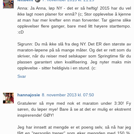
Anna: Ja Anna, løp NY - det er så heftig! 2015 har du vel
ikke lagt noen planer for ennå? (c; Stor opplevelse å kjenne
at man har mer krefter enn man forventer. Tar gjerne slike
opplevelser flere ganger, bare med litt høyere starttempo.
:cD
Sigrunn: Du må ikke slå fra deg NY. Det ER den største av
maraton-løpene på så mange måter. Og det er rett som du
skriver, når du reiser med selskaper som Springtime får du
plassen garantert uten kvalifisering. Jeg nyter maks min
opplevelse - sitter heldigivis i en stund. (c:
Svar
hannajosie
8. november 2013 kl. 07:50
Gratulerer så mye med nok et maraton under 3:30! Fy
søren, du løper mye! Bare å se at det er mulig er ekstremt
inspirerende! GØY!
Jeg har innsett at mengde er et poeng selv, så nå har jeg
fått en "personlig trener" som øker mengden med 150 %.