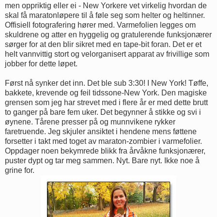
men oppriktig eller ei - New Yorkere vet virkelig hvordan de
skal få maratonløpere til å føle seg som helter og heltinner.
Offisiell fotografering hører med. Varmefolien legges om
skuldrene og atter en hyggelig og gratulerende funksjonærer
sørger for at den blir sikret med en tape-bit foran. Det er et
helt vannvittig stort og velorganisert apparat av frivillige som
jobber for dette løpet.
Først nå synker det inn. Det ble sub 3:30! I New York! Tøffe,
bakkete, krevende og feil tidssone-New York. Den magiske
grensen som jeg har strevet med i flere år er med dette brutt
to ganger på bare fem uker. Det begynner å stikke og svi i
øynene. Tårene presser på og munnvikene rykker
faretruende. Jeg skjuler ansiktet i hendene mens føttene
forsetter i takt med toget av maraton-zombier i varmefolier.
Oppdager noen bekymrede blikk fra årvåkne funksjonærer,
puster dypt og tar meg sammen. Nyt. Bare nyt. Ikke noe å
grine for.