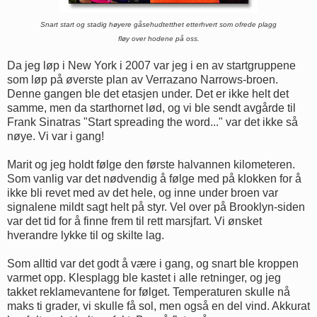
Snart start og stadig høyere gåsehudtetthet etterhvert som ofrede plagg
fløy over hodene på oss.
Da jeg løp i New York i 2007 var jeg i en av startgruppene
som løp på øverste plan av Verrazano Narrows-broen.
Denne gangen ble det etasjen under. Det er ikke helt det
samme, men da starthornet lød, og vi ble sendt avgårde til
Frank Sinatras "Start spreading the word..." var det ikke så
nøye. Vi var i gang!
Marit og jeg holdt følge den første halvannen kilometeren.
Som vanlig var det nødvendig å følge med på klokken for å
ikke bli revet med av det hele, og inne under broen var
signalene mildt sagt helt på styr. Vel over på Brooklyn-siden
var det tid for å finne frem til rett marsjfart. Vi ønsket
hverandre lykke til og skilte lag.
Som alltid var det godt å være i gang, og snart ble kroppen
varmet opp. Klesplagg ble kastet i alle retninger, og jeg
takket reklamevantene for følget. Temperaturen skulle nå
maks ti grader, vi skulle få sol, men også en del vind. Akkurat