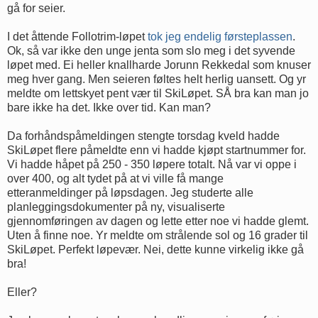
gå for seier.
I det åttende Follotrim-løpet
tok jeg endelig førsteplassen
.
Ok, så var ikke den unge jenta som slo meg i det syvende
løpet med. Ei heller knallharde Jorunn Rekkedal som knuser
meg hver gang. Men seieren føltes helt herlig uansett. Og yr
meldte om lettskyet pent vær til SkiLøpet. SÅ bra kan man jo
bare ikke ha det. Ikke over tid. Kan man?
Da forhåndspåmeldingen stengte torsdag kveld hadde
SkiLøpet flere påmeldte enn vi hadde kjøpt startnummer for.
Vi hadde håpet på 250 - 350 løpere totalt. Nå var vi oppe i
over 400, og alt tydet på at vi ville få mange
etteranmeldinger på løpsdagen. Jeg studerte alle
planleggingsdokumenter på ny, visualiserte
gjennomføringen av dagen og lette etter noe vi hadde glemt.
Uten å finne noe. Yr meldte om strålende sol og 16 grader til
SkiLøpet. Perfekt løpevær. Nei, dette kunne virkelig ikke gå
bra!
Eller?