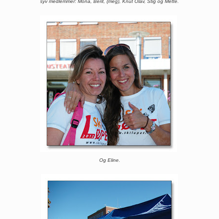
syv medlemmer: Mona, Berit, (meg), Knut Olav, Stig og Mette.
Og Eline.