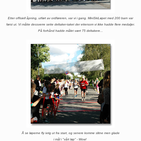
Etter offisiell åpning, utført av ordføreren, var vi i gang. MiniSkiLøpet med 200 barn var
først ut. Vi måtte dessverre sette deltaker-taket der ettersom vi ikke hadde flere medaljer.
På forhånd hadde målet vært 75 deltakere...
Å se løperne fly ivrig ut fra start, og senere komme slitne men glade
i mål i "vårt løp" - Wow!