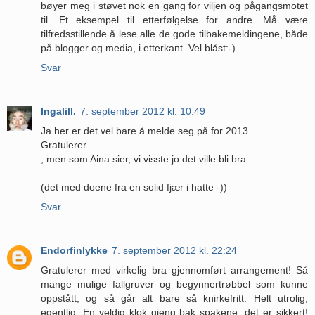
bøyer meg i støvet nok en gang for viljen og pågangsmotet
til. Et eksempel til etterfølgelse for andre. Må være
tilfredsstillende å lese alle de gode tilbakemeldingene, både
på blogger og media, i etterkant. Vel blåst:-)
Svar
Ingalill.
7. september 2012 kl. 10:49
Ja her er det vel bare å melde seg på for 2013.
Gratulerer
, men som Aina sier, vi visste jo det ville bli bra.
(det med doene fra en solid fjær i hatte -))
Svar
Endorfinlykke
7. september 2012 kl. 22:24
Gratulerer med virkelig bra gjennomført arrangement! Så
mange mulige fallgruver og begynnertrøbbel som kunne
oppstått, og så går alt bare så knirkefritt. Helt utrolig,
egentlig. En veldig klok gjeng bak spakene, det er sikkert!