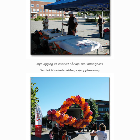
Mye rigging er involvet når løp skal arrangeres.
Her telt til sekretariat/bagasjeoppbevaring.