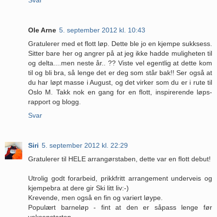
Ole Arne
5. september 2012 kl. 10:43
Gratulerer med et flott løp. Dette ble jo en kjempe sukksess.
Sitter bare her og angrer på at jeg ikke hadde muligheten til
og delta....men neste år.. ?? Viste vel egentlig at dette kom
til og bli bra, så lenge det er deg som står bak!! Ser også at
du har løpt masse i August, og det virker som du er i rute til
Oslo M. Takk nok en gang for en flott, inspirerende løps-
rapport og blogg.
Svar
Siri
5. september 2012 kl. 22:29
Gratulerer til HELE arrangørstaben, dette var en flott debut!
Utrolig godt forarbeid, prikkfritt arrangement underveis og
kjempebra at dere gir Ski litt liv:-)
Krevende, men også en fin og variert løype.
Populært barneløp - fint at den er såpass lenge før
voksenstarten.