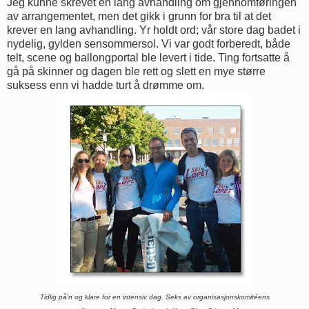
Jeg kunne skrevet en lang avhandling om gjennomføringen
av arrangementet, men det gikk i grunn for bra til at det
krever en lang avhandling. Yr holdt ord; vår store dag badet i
nydelig, gylden sensommersol. Vi var godt forberedt, både
telt, scene og ballongportal ble levert i tide. Ting fortsatte å
gå på skinner og dagen ble rett og slett en mye større
suksess enn vi hadde turt å drømme om.
Tidlig på'n og klare for en intensiv dag. Seks av organisasjonskomitéens