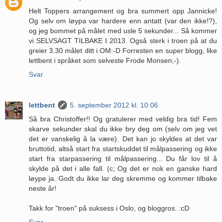
Helt Toppers arrangement og bra summert opp Jannicke!
Og selv om løypa var hardere enn antatt (var den ikke!?),
og jeg bommet på målet med usle 5 sekunder... Så kommer
vi SELVSAGT TILBAKE I 2013. Også sterk i troen på at du
greier 3.30 målet ditt i OM:-D Forresten en super blogg, like
lettbent i språket som selveste Frode Monsen;-).
Svar
lettbent
5. september 2012 kl. 10:06
Så bra Christoffer!! Og gratulerer med veldig bra tid! Fem
skarve sekunder skal du ikke bry deg om (selv om jeg vet
det er vanskelig å la være). Det kan jo skyldes at det var
bruttotid, altså start fra startskuddet til målpassering og ikke
start fra starpassering til målpassering... Du får lov til å
skylde på det i alle fall. (c; Og det er nok en ganske hard
løype ja. Godt du ikke lar deg skremme og kommer tilbake
neste år!
Takk for "troen" på suksess i Oslo, og bloggros. :cD
Svar