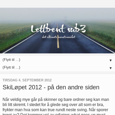
▼
▼
TIRSDAG 4. SEPTEMBER 2012
SkiLøpet 2012 - på den andre siden
Når veldig mye går på skinner og bare ordner seg kan man
bli litt skremt. I stedet for å glede seg over alt som er bra,
frykter man hva som kan true rundt neste sving. Når sporer
toget av? Det kommer vel av erfaring; what goes up must