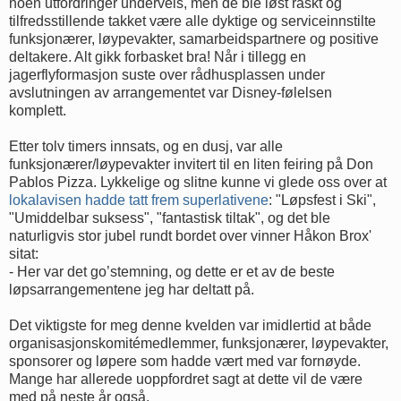
noen utfordringer underveis, men de ble løst raskt og
tilfredsstillende takket være alle dyktige og serviceinnstilte
funksjonærer, løypevakter, samarbeidspartnere og positive
deltakere. Alt gikk forbasket bra! Når i tillegg en
jagerflyformasjon suste over rådhusplassen under
avslutningen av arrangementet var Disney-følelsen
komplett.
Etter tolv timers innsats, og en dusj, var alle
funksjonærer/løypevakter invitert til en liten feiring på Don
Pablos Pizza. Lykkelige og slitne kunne vi glede oss over at
lokalavisen hadde tatt frem superlativene
: "Løpsfest i Ski",
"Umiddelbar suksess", "fantastisk tiltak", og det ble
naturligvis stor jubel rundt bordet over vinner Håkon Brox'
sitat:
- Her var det go’stemning, og dette er et av de beste
løpsarrangementene jeg har deltatt på.
Det viktigste for meg denne kvelden var imidlertid at både
organisasjonskomitémedlemmer, funksjonærer, løypevakter,
sponsorer og løpere som hadde vært med var fornøyde.
Mange har allerede uoppfordret sagt at dette vil de være
med på neste år også.