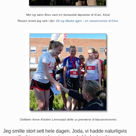
Mor og sønn Brox vant en fantastisk løpsreise til Xi'an, Kina!
Reisen testet jeg selv i fjor:
Dit og tilbake igjen - en maratonreise til Kina
.
Ordfører Anne Kristine Linnestad delte ut premiene til klassevinnerne.
Jeg smilte stort sett hele dagen. Joda, vi hadde naturligvis