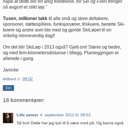
håpe at dette blir en årlig foretéelse, for Ski og Follo trenger
så avgjort et slikt løp."
Tusen, millioner takk
til alle små og store deltakere,
sponsorer, støttespillere, funksjonærer, tilskuere, berørte Ski-
boere og andre som ble med og gjorde SkiLøpet til en
virkelig minneverdig dag!!
Om det blir SkiLøp i 2013 også? Gjett om! Større og bedre,
og med fem-kilometersdistanse i tillegg. Planleggingen er
allerede i gang.
Janicke
lettbent
kl.
09:02
Del
18 kommentarer:
Lille søster
4. september 2012 kl. 09:52
Så bra! Dette har jeg lyst til å være med på. Og barna også.