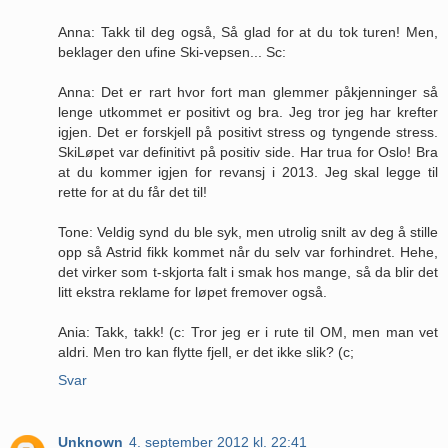
Anna: Takk til deg også, Så glad for at du tok turen! Men,
beklager den ufine Ski-vepsen... Sc:
Anna: Det er rart hvor fort man glemmer påkjenninger så
lenge utkommet er positivt og bra. Jeg tror jeg har krefter
igjen. Det er forskjell på positivt stress og tyngende stress.
SkiLøpet var definitivt på positiv side. Har trua for Oslo! Bra
at du kommer igjen for revansj i 2013. Jeg skal legge til
rette for at du får det til!
Tone: Veldig synd du ble syk, men utrolig snilt av deg å stille
opp så Astrid fikk kommet når du selv var forhindret. Hehe,
det virker som t-skjorta falt i smak hos mange, så da blir det
litt ekstra reklame for løpet fremover også.
Ania: Takk, takk! (c: Tror jeg er i rute til OM, men man vet
aldri. Men tro kan flytte fjell, er det ikke slik? (c;
Svar
Unknown
4. september 2012 kl. 22:41