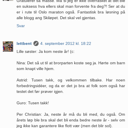
Gratulerer så masse. Må si jeg er ikke overrasket at det ble
en suksess hva ellers skal man forvente fra deg?! Ser at du
er i rute til Oslo maraton også. Fantastisk bra løsning på
alle blogg ang Skiløpet. Det skal vel gjentas.
Svar
lettbent
4. september 2012 kl. 18:22
Lille søster: Ja kom neste år! (c:
Nina: Det så ut til at brorparten koste seg ja. Hørte om barn
som knapt ville hjem.
Astrid: Tusen takk, og velkommen tilbake. Har noen
forbedringsidéer, og da er det jo bra at folk som også har
testet det før prøver igjen.
Guro: Tusen takk!
Per Christian: Ja, neste år må du bli med, du også. Om
årets løp ble bra skal det bli enda bedre neste år - selv om
jeg ikke kan garantere like flott vær (men det blir sol).