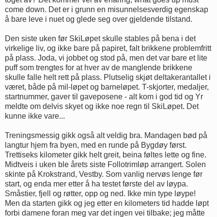
come down. Det er i grunn en misunnelsesverdig egenskap
å bare leve i nuet og glede seg over gjeldende tilstand.
Den siste uken før SkiLøpet skulle stables på bena i det
virkelige liv, og ikke bare på papiret, falt brikkene problemfritt
på plass. Joda, vi jobbet og stod på, men det var bare et lite
puff som trengtes for at hver av de manglende brikkene
skulle falle helt rett på plass. Plutselig skjøt deltakerantallet i
været, både på mil-løpet og barneløpet. T-skjorter, medaljer,
startnummer, gaver til gaveposene - alt kom i god tid og Yr
meldte om delvis skyet og ikke noe regn til SkiLøpet. Det
kunne ikke vare...
Treningsmessig gikk også alt veldig bra. Mandagen bød på
langtur hjem fra byen, med en runde på Bygdøy først.
Trettiseks kilometer gikk helt greit, beina føltes lette og fine.
Midtveis i uken ble årets siste Follotrimløp arrangert. Solen
skinte på Krokstrand, Vestby. Som vanlig nervøs lenge før
start, og enda mer etter å ha testet første del av løypa.
Småstier, fjell og røtter, opp og ned. Ikke min type løype!
Men da starten gikk og jeg etter en kilometers tid hadde løpt
forbi damene foran meg var det ingen vei tilbake; jeg måtte