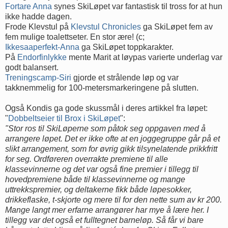
Fortare Anna
synes SkiLøpet var fantastisk til tross for at hun
ikke hadde dagen.
Frode Klevstul på
Klevstul Chronicles
ga SkiLøpet fem av
fem mulige toalettseter. En stor ære! (c;
Ikkesaaperfekt-Anna
ga SkiLøpet toppkarakter.
På
Endorfinlykke
mente Marit at løypas varierte underlag var
godt balansert.
Treningscamp-Siri
gjorde et strålende løp og var
takknemmelig for 100-metersmarkeringene på slutten.
Også Kondis ga gode skussmål i deres artikkel fra løpet:
"
Dobbeltseier til Brox i SkiLøpet
":
"Stor ros til SkiLøperne som påtok seg oppgaven med å
arrangere løpet. Det er ikke ofte at en joggegruppe går på et
slikt arrangement, som for øvrig gikk tilsynelatende prikkfritt
for seg. Ordføreren overrakte premiene til alle
klassevinnerne og det var også fine premier i tillegg til
hovedpremiene både til klassevinnerne og mange
uttrekkspremier, og deltakerne fikk både løpesokker,
drikkeflaske, t-skjorte og mere til for den nette sum av kr 200.
Mange langt mer erfarne arrangører har mye å lære her. I
tillegg var det også et fulltegnet barneløp. Så får vi bare