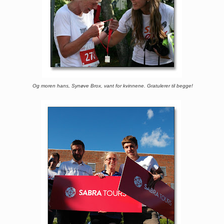
Og moren hans, Synøve Brox, vant for kvinnene. Gratulerer til begge!