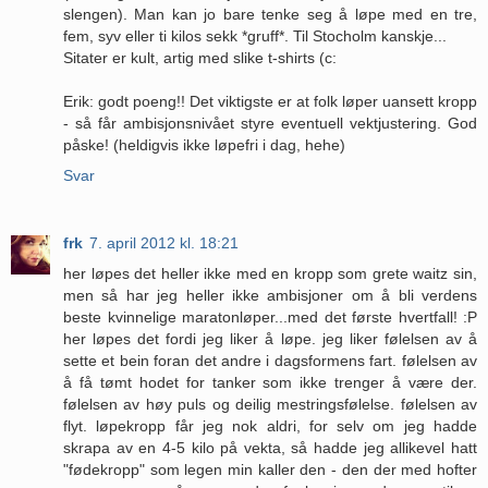
slengen). Man kan jo bare tenke seg å løpe med en tre,
fem, syv eller ti kilos sekk *gruff*. Til Stocholm kanskje...
Sitater er kult, artig med slike t-shirts (c:
Erik: godt poeng!! Det viktigste er at folk løper uansett kropp
- så får ambisjonsnivået styre eventuell vektjustering. God
påske! (heldigvis ikke løpefri i dag, hehe)
Svar
frk
7. april 2012 kl. 18:21
her løpes det heller ikke med en kropp som grete waitz sin,
men så har jeg heller ikke ambisjoner om å bli verdens
beste kvinnelige maratonløper...med det første hvertfall! :P
her løpes det fordi jeg liker å løpe. jeg liker følelsen av å
sette et bein foran det andre i dagsformens fart. følelsen av
å få tømt hodet for tanker som ikke trenger å være der.
følelsen av høy puls og deilig mestringsfølelse. følelsen av
flyt. løpekropp får jeg nok aldri, for selv om jeg hadde
skrapa av en 4-5 kilo på vekta, så hadde jeg allikevel hatt
"fødekropp" som legen min kaller den - den der med hofter