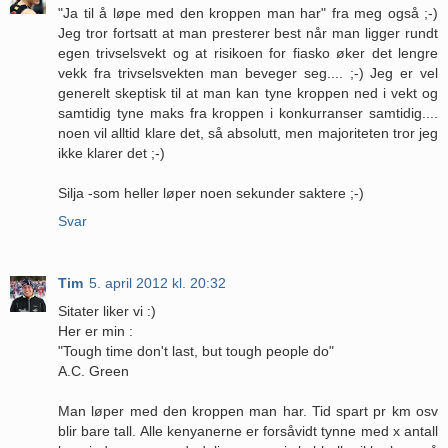
"Ja til å løpe med den kroppen man har" fra meg også ;-)
Jeg tror fortsatt at man presterer best når man ligger rundt
egen trivselsvekt og at risikoen for fiasko øker det lengre
vekk fra trivselsvekten man beveger seg.... ;-) Jeg er vel
generelt skeptisk til at man kan tyne kroppen ned i vekt og
samtidig tyne maks fra kroppen i konkurranser samtidig....
noen vil alltid klare det, så absolutt, men majoriteten tror jeg
ikke klarer det ;-)
Silja -som heller løper noen sekunder saktere ;-)
Svar
Tim
5. april 2012 kl. 20:32
Sitater liker vi :)
Her er min :
"Tough time don't last, but tough people do"
A.C. Green
Man løper med den kroppen man har. Tid spart pr km osv
blir bare tall. Alle kenyanerne er forsåvidt tynne med x antall