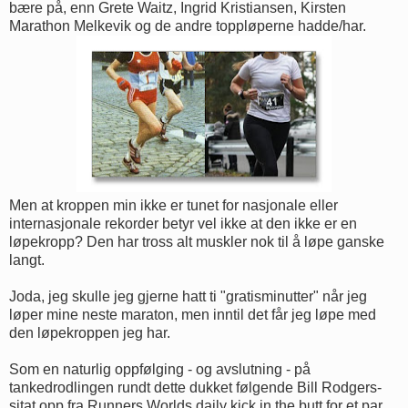
bære på, enn Grete Waitz, Ingrid Kristiansen, Kirsten
Marathon Melkevik og de andre toppløperne hadde/har.
Men at kroppen min ikke er tunet for nasjonale eller
internasjonale rekorder betyr vel ikke at den ikke er en
løpekropp? Den har tross alt muskler nok til å løpe ganske
langt.
Joda, jeg skulle jeg gjerne hatt ti "gratisminutter" når jeg
løper mine neste maraton, men inntil det får jeg løpe med
den løpekroppen jeg har.
Som en naturlig oppfølging - og avslutning - på
tankedrodlingen rundt dette dukket følgende Bill Rodgers-
sitat opp fra Runners Worlds daily kick in the butt for et par