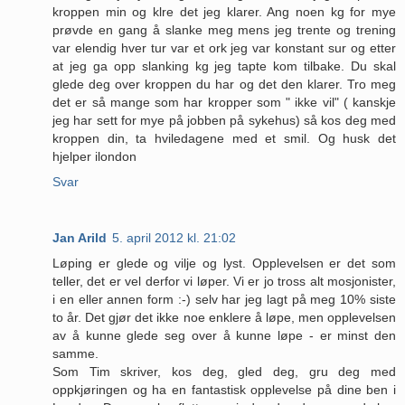
kroppen min og klre det jeg klarer. Ang noen kg for mye
prøvde en gang å slanke meg mens jeg trente og trening
var elendig hver tur var et ork jeg var konstant sur og etter
at jeg ga opp slanking kg jeg tapte kom tilbake. Du skal
glede deg over kroppen du har og det den klarer. Tro meg
det er så mange som har kropper som " ikke vil" ( kanskje
jeg har sett for mye på jobben på sykehus) så kos deg med
kroppen din, ta hviledagene med et smil. Og husk det
hjelper ilondon
Svar
Jan Arild
5. april 2012 kl. 21:02
Løping er glede og vilje og lyst. Opplevelsen er det som
teller, det er vel derfor vi løper. Vi er jo tross alt mosjonister,
i en eller annen form :-) selv har jeg lagt på meg 10% siste
to år. Det gjør det ikke noe enklere å løpe, men opplevelsen
av å kunne glede seg over å kunne løpe - er minst den
samme.
Som Tim skriver, kos deg, gled deg, gru deg med
oppkjøringen og ha en fantastisk opplevelse på dine ben i