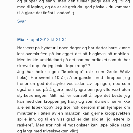
og pupper og sånn. men den funker jaggu den og...til og
med til løping, og da er alt greit da. god påske - du kommer
til å gjøre det finfint i london! :)
Svar
Mia
7. april 2012 kl. 21:34
Har vært på hyttetur i noen dager og har derfor bare kunne
lest overskriften på innlegget ditt på bloglovin på mobilen.
Men tenkte umiddelbart på det samme ordtaket som du har
skrevet opp når jeg leste "løpekropp?"!
Jeg har heller ingen "løpekropp" (slik som Grete Waitz
f.eks). Har svømt i 10 år, så er ganske bred i kroppen, og
trener en god del styrke ved siden av løpingen, noe som
også er med på å gjøre med tyngre enn jeg ville vært uten
styrketreningen. Mitt mål er uansett å løpe det beste jeg
kan med den kroppen jeg har:) Og som du sier, har vi ikke
alle en løpekropp? Jeg tror nok dersom man kjemper om
minuttene i teten av en maraton kan gjerne kroppsvekten
spille inn, og til en viss grad er det slik at "jo lettere jo
raskere". Men tror nok vi mosjonister kan løpe både raskt
og langt med trivselsvekten vår:)