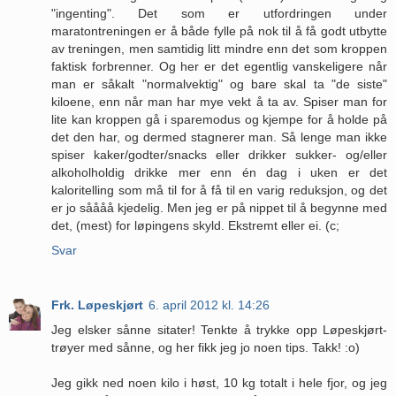
"ingenting". Det som er utfordringen under
maratontreningen er å både fylle på nok til å få godt utbytte
av treningen, men samtidig litt mindre enn det som kroppen
faktisk forbrenner. Og her er det egentlig vanskeligere når
man er såkalt "normalvektig" og bare skal ta "de siste"
kiloene, enn når man har mye vekt å ta av. Spiser man for
lite kan kroppen gå i sparemodus og kjempe for å holde på
det den har, og dermed stagnerer man. Så lenge man ikke
spiser kaker/godter/snacks eller drikker sukker- og/eller
alkoholholdig drikke mer enn én dag i uken er det
kaloritelling som må til for å få til en varig reduksjon, og det
er jo såååå kjedelig. Men jeg er på nippet til å begynne med
det, (mest) for løpingens skyld. Ekstremt eller ei. (c;
Svar
Frk. Løpeskjørt
6. april 2012 kl. 14:26
Jeg elsker sånne sitater! Tenkte å trykke opp Løpeskjørt-
trøyer med sånne, og her fikk jeg jo noen tips. Takk! :o)
Jeg gikk ned noen kilo i høst, 10 kg totalt i hele fjor, og jeg