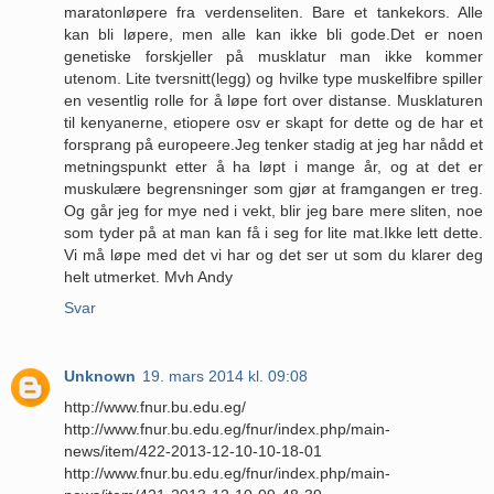
maratonløpere fra verdenseliten. Bare et tankekors. Alle
kan bli løpere, men alle kan ikke bli gode.Det er noen
genetiske forskjeller på musklatur man ikke kommer
utenom. Lite tversnitt(legg) og hvilke type muskelfibre spiller
en vesentlig rolle for å løpe fort over distanse. Musklaturen
til kenyanerne, etiopere osv er skapt for dette og de har et
forsprang på europeere.Jeg tenker stadig at jeg har nådd et
metningspunkt etter å ha løpt i mange år, og at det er
muskulære begrensninger som gjør at framgangen er treg.
Og går jeg for mye ned i vekt, blir jeg bare mere sliten, noe
som tyder på at man kan få i seg for lite mat.Ikke lett dette.
Vi må løpe med det vi har og det ser ut som du klarer deg
helt utmerket. Mvh Andy
Svar
Unknown
19. mars 2014 kl. 09:08
http://www.fnur.bu.edu.eg/
http://www.fnur.bu.edu.eg/fnur/index.php/main-
news/item/422-2013-12-10-10-18-01
http://www.fnur.bu.edu.eg/fnur/index.php/main-