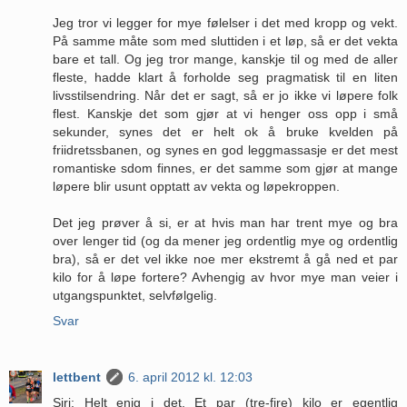
Jeg tror vi legger for mye følelser i det med kropp og vekt.
På samme måte som med sluttiden i et løp, så er det vekta
bare et tall. Og jeg tror mange, kanskje til og med de aller
fleste, hadde klart å forholde seg pragmatisk til en liten
livsstilsendring. Når det er sagt, så er jo ikke vi løpere folk
flest. Kanskje det som gjør at vi henger oss opp i små
sekunder, synes det er helt ok å bruke kvelden på
friidretssbanen, og synes en god leggmassasje er det mest
romantiske sdom finnes, er det samme som gjør at mange
løpere blir usunt opptatt av vekta og løpekroppen.
Det jeg prøver å si, er at hvis man har trent mye og bra
over lenger tid (og da mener jeg ordentlig mye og ordentlig
bra), så er det vel ikke noe mer ekstremt å gå ned et par
kilo for å løpe fortere? Avhengig av hvor mye man veier i
utgangspunktet, selvfølgelig.
Svar
lettbent
6. april 2012 kl. 12:03
Siri: Helt enig i det. Et par (tre-fire) kilo er egentlig