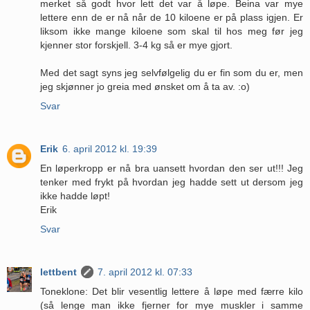
merket så godt hvor lett det var å løpe. Beina var mye
lettere enn de er nå når de 10 kiloene er på plass igjen. Er
liksom ikke mange kiloene som skal til hos meg før jeg
kjenner stor forskjell. 3-4 kg så er mye gjort.
Med det sagt syns jeg selvfølgelig du er fin som du er, men
jeg skjønner jo greia med ønsket om å ta av. :o)
Svar
Erik
6. april 2012 kl. 19:39
En løperkropp er nå bra uansett hvordan den ser ut!!! Jeg
tenker med frykt på hvordan jeg hadde sett ut dersom jeg
ikke hadde løpt!
Erik
Svar
lettbent
7. april 2012 kl. 07:33
Toneklone: Det blir vesentlig lettere å løpe med færre kilo
(så lenge man ikke fjerner for mye muskler i samme