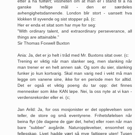
etter å ha fullført; vissheten om at man er i stand til å nå
ganske heftige mål - den er særdeles
avhengighetsdannende. London blir stort - uansett hva
klokken til syvende og sist stopper på. (c:
Her er enda et sitat som har mye for seg:
"With ordinary talent, and extraordinary perseverance, all
things are attainable."
Sir Thomas Foxwell Buxton
Ania: Ja, det er jo helt i tråd med Mr. Buxtons sitat over. (c:
Trening er viktig når man slanker seg, men slanking når
man trener er en helt annen sak. Og som du sier, slanking
funker jo kun kortvarig. Skal man varig ned i vekt må man
legge om vanene sine, ikke for en periode men for alltid.
Det er også et viktig poeng du tar opp: det finnes
mennesker som ikke KAN løpe. Nei, la oss nyte at vi kan -
verdensrekorder eller ei. (c;
Jan Arild: Ja, for oss mosjonister er det opplevelsen som
teller, de store og små eventyrene. Frihetsfølelsen når
beina flyr (de dagene de gjør det, hehe) eller roen når man
bare "subber" avgårde. Naturopplevelser, ensomhet og
fellesskap. Livet hadde vært så mye fattigere uten! Tusen