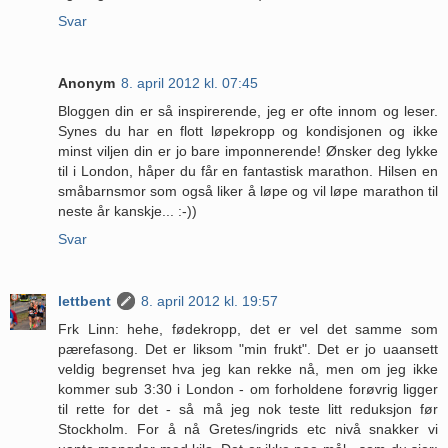
Svar
Anonym
8. april 2012 kl. 07:45
Bloggen din er så inspirerende, jeg er ofte innom og leser.
Synes du har en flott løpekropp og kondisjonen og ikke
minst viljen din er jo bare imponnerende! Ønsker deg lykke
til i London, håper du får en fantastisk marathon. Hilsen en
småbarnsmor som også liker å løpe og vil løpe marathon til
neste år kanskje... :-))
Svar
lettbent
8. april 2012 kl. 19:57
Frk Linn: hehe, fødekropp, det er vel det samme som
pærefasong. Det er liksom "min frukt". Det er jo uaansett
veldig begrenset hva jeg kan rekke nå, men om jeg ikke
kommer sub 3:30 i London - om forholdene forøvrig ligger
til rette for det - så må jeg nok teste litt reduksjon før
Stockholm. For å nå Gretes/ingrids etc nivå snakker vi