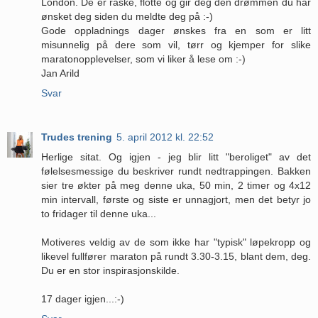
London. De er raske, flotte og gir deg den drømmen du har
ønsket deg siden du meldte deg på :-)
Gode oppladnings dager ønskes fra en som er litt
misunnelig på dere som vil, tørr og kjemper for slike
maratonopplevelser, som vi liker å lese om :-)
Jan Arild
Svar
Trudes trening
5. april 2012 kl. 22:52
Herlige sitat. Og igjen - jeg blir litt "beroliget" av det
følelsesmessige du beskriver rundt nedtrappingen. Bakken
sier tre økter på meg denne uka, 50 min, 2 timer og 4x12
min intervall, første og siste er unnagjort, men det betyr jo
to fridager til denne uka...
Motiveres veldig av de som ikke har "typisk" løpekropp og
likevel fullfører maraton på rundt 3.30-3.15, blant dem, deg.
Du er en stor inspirasjonskilde.
17 dager igjen...:-)