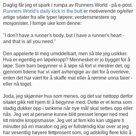
Daglig får jeg et spark i rumpa av Runners World - på e-post.
Runners World's daily kick in the butt
er motiverende og/eller
artige sitater fra alle typer løpere; verdensmestere og
mosjonister. I forrige uke kom denne:
"I don't have a runner's body, but I have a runner's heart -
and that is all you need."
Den appelerte til meg umiddelbart, men så ble jeg usikker.
Hva er egentlig en løpekropp? Mennesket er jo bygget for å
løpe. Som barn begynner vi å løpe så fort vi mestrer det, og
gjennom tidene har vi vært avhengige av det for å overleve,
enten det har vært for å skaffe mat eller å rømme unna farer -
eller nå toget.
Joda, jeg skjønner hva som menes, og det var nettopp derfor
sitatet gikk rett hjem til å begynne med. Dette er et tema som
stadig dukker opp i tankene når nye mål skal settes opp eller
nås. Jeg vet at persene kunne blitt presset lenger ned med
litt mindre kroppsmasse. Jeg vet at fem kilo kan utgjøre ti
minutter på en maraton og jeg er fullstendig klar over at jeg
har vesentlig høyere fettprosent som, og adskillig flere kilo å