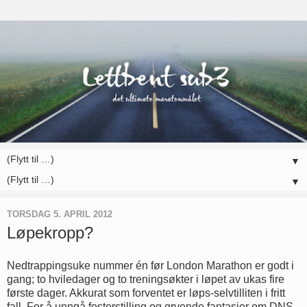
▼
▼
TORSDAG 5. APRIL 2012
Løpekropp?
Nedtrappingsuke nummer én før London Marathon er godt i
gang; to hviledager og to treningsøkter i løpet av ukas fire
første dager. Akkurat som forventet er løps-selvtilliten i fritt
fall. For å unngå fosterstilling og gryende fantasier om DNS