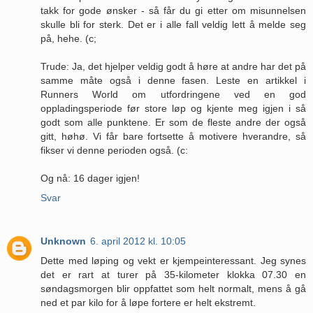
takk for gode ønsker - så får du gi etter om misunnelsen
skulle bli for sterk. Det er i alle fall veldig lett å melde seg
på, hehe. (c;
Trude: Ja, det hjelper veldig godt å høre at andre har det på
samme måte også i denne fasen. Leste en artikkel i
Runners World om utfordringene ved en god
oppladingsperiode før store løp og kjente meg igjen i så
godt som alle punktene. Er som de fleste andre der også
gitt, høhø. Vi får bare fortsette å motivere hverandre, så
fikser vi denne perioden også. (c:
Og nå: 16 dager igjen!
Svar
Unknown
6. april 2012 kl. 10:05
Dette med løping og vekt er kjempeinteressant. Jeg synes
det er rart at turer på 35-kilometer klokka 07.30 en
søndagsmorgen blir oppfattet som helt normalt, mens å gå
ned et par kilo for å løpe fortere er helt ekstremt.