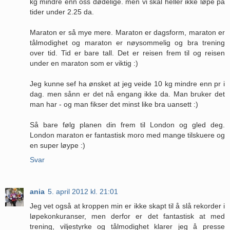
kg mindre enn oss dødelige. men vi skal heller ikke løpe på
tider under 2.25 da.
Maraton er så mye mere. Maraton er dagsform, maraton er
tålmodighet og maraton er nøysommelig og bra trening
over tid. Tid er bare tall. Det er reisen frem til og reisen
under en maraton som er viktig :)
Jeg kunne sef ha ønsket at jeg veide 10 kg mindre enn pr i
dag. men sånn er det nå engang ikke da. Man bruker det
man har - og man fikser det minst like bra uansett :)
Så bare følg planen din frem til London og gled deg.
London maraton er fantastisk moro med mange tilskuere og
en super løype :)
Svar
ania
5. april 2012 kl. 21:01
Jeg vet også at kroppen min er ikke skapt til å slå rekorder i
løpekonkuranser, men derfor er det fantastisk at med
trening, viljestyrke og tålmodighet klarer jeg å presse