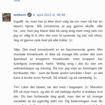
Svar
lettbent
6. april 2012 kl. 08:48
Ingalill: Ja, man har jo ikke stort valg da om man nå har en
løpers hjerte. Må innrømme at jeg gjerne skulle, ville
ha...osv, men jeg klarer ikke bli varig enig med meg selv om
jeg er villig til å ofre det som til syvende og sist må ofres;
Jeg vil gjerne nyte livet på alle måter. (c:
Silja: Det med trivselsvekt er en fascinerende greie. Min
mentale trivselsvekt er ikke så mange kilo under det som
åpenbart er kroppens trivselsvekt, men kroppen har
tydeligvis overtaket, hehe. Veldig enig i det du sier om
vektreduksjon og trening. Da tror jeg mye av treningen blir
bortkastet. Her - som de fleste andre områder i livet - er det
bare å bruke sunn fornuft. Så enkelt, og så vanskelig. (c;
Tim: Liker det sitatet, tar det med i bagasjen. (c: Maraton
ER så mye mere, og det er vel nettopp derfor vi trekkes mot
det. Du kan forberede deg godt, men det er så mange
variabler at du egentlig aldri vet. Og belønningen man får