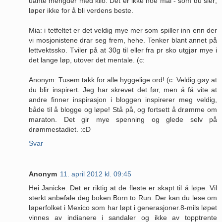
uante mengder med kilo. Det er ikke noe mål - som du sier;
løper ikke for å bli verdens beste.
Mia: i tetfeltet er det veldig mye mer som spiller inn enn der
vi mosjonistene drar seg frem, hehe. Tenker blant annet på
lettvektssko. Tviler på at 30g til eller fra pr sko utgjør mye i
det lange løp, utover det mentale. (c:
Anonym: Tusem takk for alle hyggelige ord! (c: Veldig gøy at
du blir inspirert. Jeg har skrevet det før, men å få vite at
andre finner inspirasjon i bloggen inspirerer meg veldig,
både til å blogge og løpe! Stå på, og fortsett å drømme om
maraton. Det gir mye spenning og glede selv på
drømmestadiet. :cD
Svar
Anonym
11. april 2012 kl. 09:45
Hei Janicke. Det er riktig at de fleste er skapt til å løpe. Vil
sterkt anbefale deg boken Born to Run. Der kan du lese om
løperfolket i Mexico som har løpt i generasjoner.8-mils løpet
vinnes av indianere i sandaler og ikke av topptrente