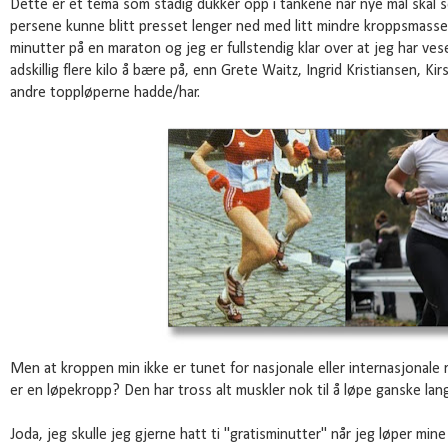
Dette er et tema som stadig dukker opp i tankene når nye mål skal se
persene kunne blitt presset lenger ned med litt mindre kroppsmasse. 
minutter på en maraton og jeg er fullstendig klar over at jeg har ve
adskillig flere kilo å bære på, enn Grete Waitz, Ingrid Kristiansen, 
andre toppløperne hadde/har.
Men at kroppen min ikke er tunet for nasjonale eller internasjonale r
er en løpekropp? Den har tross alt muskler nok til å løpe ganske lang
Joda, jeg skulle jeg gjerne hatt ti "gratisminutter" når jeg løper min