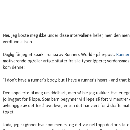
Nei, jeg koste meg ikke under disse intervallene heller, men den ment
verdt innsatsen.
Daglig får jeg et spark i rumpa av Runners World - på e-post.
Runners
motiverende og/eller artige sitater fra alle typer løpere; verdensmes
kom denne:
"I don't have a runner's body, but I have a runner's heart - and that i
Den appelerte til meg umiddelbart, men så ble jeg usikker. Hva er e
jo bygget for å løpe. Som barn begynner vi å løpe så fort vi mestrer
avhengige av det for å overleve, enten det har vært for å skaffe mat 
toget.
Joda, jeg skjønner hva som menes, og det var nettopp derfor sitatet