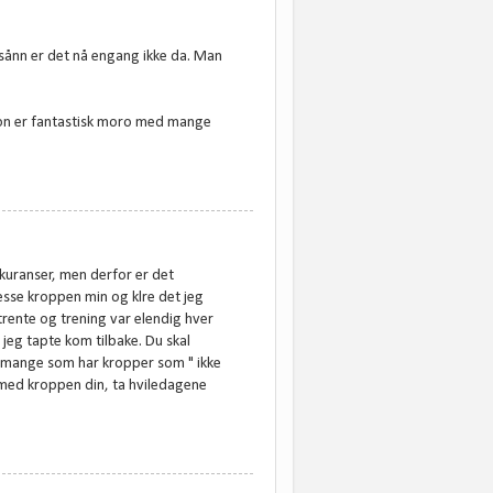
 sånn er det nå engang ikke da. Man
ton er fantastisk moro med mange
nkuranser, men derfor er det
resse kroppen min og klre det jeg
rente og trening var elendig hver
 jeg tapte kom tilbake. Du skal
å mange som har kropper som " ikke
g med kroppen din, ta hviledagene