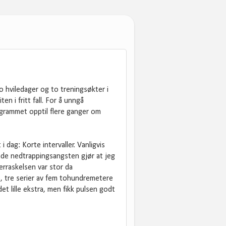
hviledager og to treningsøkter i
en i fritt fall. For å unngå
ogrammet opptil flere ganger om
 dag: Korte intervaller. Vanligvis
nde nedtrappingsangsten gjør at jeg
erraskelsen var stor da
e, tre serier av fem tohundremetere
et lille ekstra, men fikk pulsen godt