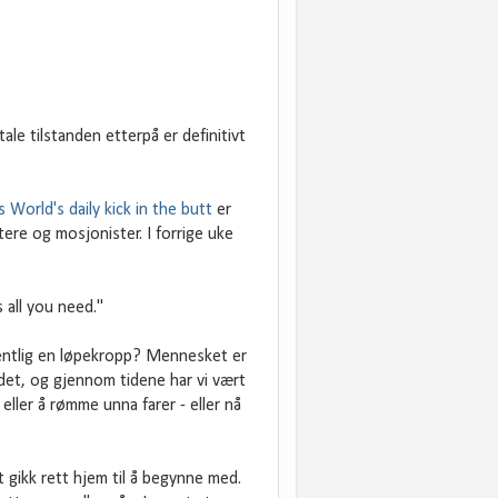
ale tilstanden etterpå er definitivt
 World's daily kick in the butt
er
tere og mosjonister. I forrige uke
s all you need."
gentlig en løpekropp? Mennesket er
 det, og gjennom tidene har vi vært
eller å rømme unna farer - eller nå
 gikk rett hjem til å begynne med.