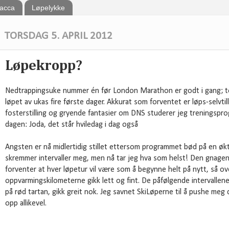
bacca
Løpelykke
TORSDAG 5. APRIL 2012
Løpekropp?
Nedtrappingsuke nummer én før London Marathon er godt i gang; to 
løpet av ukas fire første dager. Akkurat som forventet er løps-selvtillit
fosterstilling og gryende fantasier om DNS studerer jeg treningspr
dagen: Joda, det står hviledag i dag også
Angsten er nå midlertidig stillet ettersom programmet bød på en økt i
skremmer intervaller meg, men nå tar jeg hva som helst! Den gnage
forventer at hver løpetur vil være som å begynne helt på nytt, så ov
oppvarmingskilometerne gikk lett og fint. De påfølgende intervallen
på rød tartan, gikk greit nok. Jeg savnet SkiLøperne til å pushe meg d
opp allikevel.