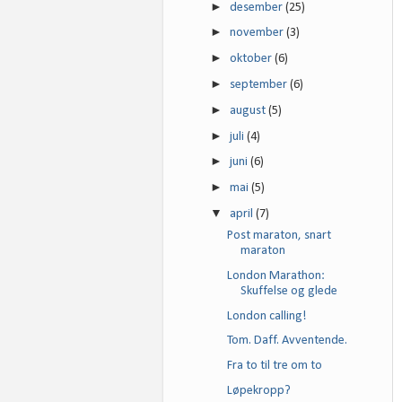
►
desember
(25)
►
november
(3)
►
oktober
(6)
►
september
(6)
►
august
(5)
►
juli
(4)
►
juni
(6)
►
mai
(5)
▼
april
(7)
Post maraton, snart
maraton
London Marathon:
Skuffelse og glede
London calling!
Tom. Daff. Avventende.
Fra to til tre om to
Løpekropp?