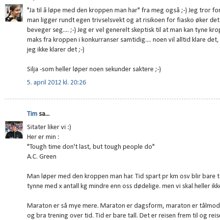
"Ja til å løpe med den kroppen man har" fra meg også ;-) Jeg tror fo
man ligger rundt egen trivselsvekt og at risikoen for fiasko øker de
beveger seg.... ;-) Jeg er vel generelt skeptisk til at man kan tyne k
maks fra kroppen i konkurranser samtidig.... noen vil alltid klare det
jeg ikke klarer det ;-)
Silja -som heller løper noen sekunder saktere ;-)
5. april 2012 kl. 20:26
Tim
sa...
Sitater liker vi :)
Her er min :
"Tough time don't last, but tough people do"
A.C. Green
Man løper med den kroppen man har. Tid spart pr km osv blir bare ta
tynne med x antall kg mindre enn oss dødelige. men vi skal heller ikk
Maraton er så mye mere. Maraton er dagsform, maraton er tålmo
og bra trening over tid. Tid er bare tall. Det er reisen frem til og r