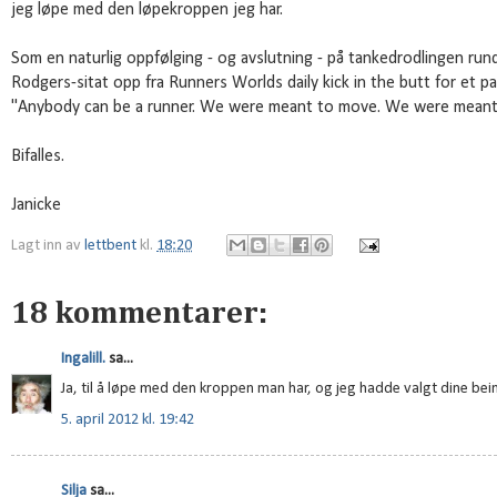
jeg løpe med den løpekroppen jeg har.
Som en naturlig oppfølging - og avslutning - på tankedrodlingen rund
Rodgers-sitat opp fra Runners Worlds daily kick in the butt for et pa
"Anybody can be a runner. We were meant to move. We were meant to
Bifalles.
Janicke
Lagt inn av
lettbent
kl.
18:20
18 kommentarer:
Ingalill.
sa...
Ja, til å løpe med den kroppen man har, og jeg hadde valgt dine bei
5. april 2012 kl. 19:42
Silja
sa...