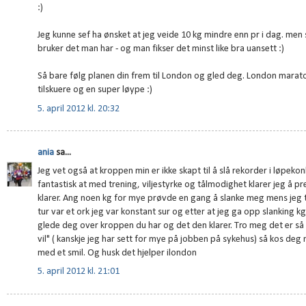
:)
Jeg kunne sef ha ønsket at jeg veide 10 kg mindre enn pr i dag. men
bruker det man har - og man fikser det minst like bra uansett :)
Så bare følg planen din frem til London og gled deg. London mara
tilskuere og en super løype :)
5. april 2012 kl. 20:32
ania
sa...
Jeg vet også at kroppen min er ikke skapt til å slå rekorder i løpeko
fantastisk at med trening, viljestyrke og tålmodighet klarer jeg å p
klarer. Ang noen kg for mye prøvde en gang å slanke meg mens jeg t
tur var et ork jeg var konstant sur og etter at jeg ga opp slanking kg
glede deg over kroppen du har og det den klarer. Tro meg det er s
vil" ( kanskje jeg har sett for mye på jobben på sykehus) så kos de
med et smil. Og husk det hjelper ilondon
5. april 2012 kl. 21:01