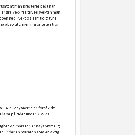
rtsatt at man presterer best når
t lengre vekk fra trivselsvekten man
roppen ned i vekt og samtidig tyne
, så absolutt, men majoriteten tror
ll. Alle kenyanerne er forsåvidt
e løpe på tider under 2.25 da.
dighet og maraton er nøysommelig
eisen under en maraton som er viktig