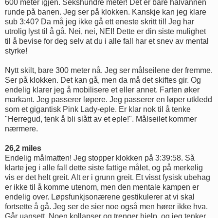
600 meter igjen. Sekshundre meter! Det er bare halvannen
runde på banen. Jeg ser på klokken. Kanskje kan jeg klare
sub 3:40? Da må jeg ikke gå ett eneste skritt til! Jeg har
utrolig lyst til å gå. Nei, nei, NEI! Dette er din siste mulighet
til å bevise for deg selv at du i alle fall har et snev av mental
styrke!
Nytt skilt, bare 300 meter nå. Jeg ser målseilene der fremme.
Ser på klokken. Det kan gå, men da må det skiftes gir. Og
endelig klarer jeg å mobilisere et eller annet. Farten øker
markant. Jeg passerer løpere. Jeg passerer en løper utkledd
som et gigantisk Pink Lady-eple. Er klar nok til å tenke
"Herregud, tenk å bli slått av et eple!". Målseilet kommer
nærmere.
26,2 miles
Endelig målmatten! Jeg stopper klokken på 3:39:58. Så
klarte jeg i alle fall dette siste fattige målet, og på merkelig
vis er det helt greit. Alt er i grunn greit. Et visst fysisk ubehag
er ikke til å komme utenom, men den mentale kampen er
endelig over. Løpsfunkjsonærene gestikulerer at vi skal
fortsette å gå. Jeg ser de sier noe også men hører ikke hva.
Går uansett. Noen kollapser og trenger hjelp, og jeg tenker