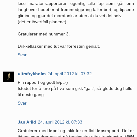
lese maratonrapporterer, egentlig alle løp som går enn
langt over hodet er at fremmedgjøring faller bort, og tipsene
glir inn og gjør det maratonklar uten at du vet det selv.
(det er ihvertfall planene)
Gratulerer med nummer 3.
Drikkeflasker med tut var forresten genialt.
Svar
ultrafrykholm
24. april 2012 kl. 07:32
Fin rapport og godt løpt:-)
Istedet for å lure på hva som gikk "galt", så glede deg heller
til neste gang.
Svar
Jan Arild
24. april 2012 kl. 07:33
Gratulerer med løpet og takk for en flott løpsrapport. Det er
tidene som drar oss ut på treningstur etter treningstur. MEN