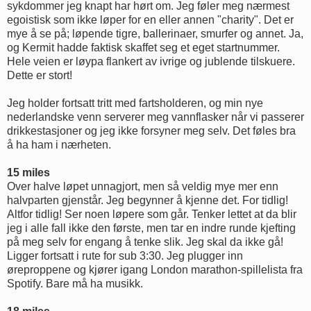
sykdommer jeg knapt har hørt om. Jeg føler meg nærmest
egoistisk som ikke løper for en eller annen "charity". Det er
mye å se på; løpende tigre, ballerinaer, smurfer og annet. Ja,
og Kermit hadde faktisk skaffet seg et eget startnummer.
Hele veien er løypa flankert av ivrige og jublende tilskuere.
Dette er stort!
Jeg holder fortsatt tritt med fartsholderen, og min nye
nederlandske venn serverer meg vannflasker når vi passerer
drikkestasjoner og jeg ikke forsyner meg selv. Det føles bra
å ha ham i nærheten.
15 miles
Over halve løpet unnagjort, men så veldig mye mer enn
halvparten gjenstår. Jeg begynner å kjenne det. For tidlig!
Altfor tidlig! Ser noen løpere som går. Tenker lettet at da blir
jeg i alle fall ikke den første, men tar en indre runde kjefting
på meg selv for engang å tenke slik. Jeg skal da ikke gå!
Ligger fortsatt i rute for sub 3:30. Jeg plugger inn
øreproppene og kjører igang London marathon-spillelista fra
Spotify. Bare må ha musikk.