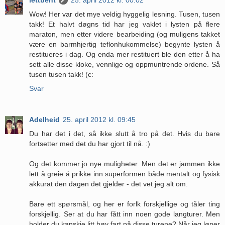
lettbent
25. april 2012 kl. 00:02
Wow! Her var det mye veldig hyggelig lesning. Tusen, tusen
takk! Et halvt døgns tid har jeg vaklet i lysten på flere
maraton, men etter videre bearbeiding (og muligens takket
være en barmhjertig teflonhukommelse) begynte lysten å
restitueres i dag. Og enda mer restituert ble den etter å ha
sett alle disse kloke, vennlige og oppmuntrende ordene. Så
tusen tusen takk! (c:
Svar
Adelheid
25. april 2012 kl. 09:45
Du har det i det, så ikke slutt å tro på det. Hvis du bare
fortsetter med det du har gjort til nå. :)
Og det kommer jo nye muligheter. Men det er jammen ikke
lett å greie å prikke inn superformen både mentalt og fysisk
akkurat den dagen det gjelder - det vet jeg alt om.
Bare ett spørsmål, og her er forlk forskjellige og tåler ting
forskjellig. Ser at du har fått inn noen gode langturer. Men
holder du kanskje litt høy fart på disse turene? Når jeg løper