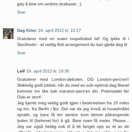
gøy å lese om andres strabaser. :)
Svar
Dag Kilen
24. april 2012 kl. 10:27
Gratulerer med en svært respektabel tid! Og lykke til i
Stockholm - et veldig flott arrangement du kan glede deg til
Svar
Leif
24. april 2012 kl. 10:36
Gratulerer med London-debuten, OG London-pers'en!!
Skikkelig godt jobbet, når du med en sub-optimal dag likevel
kommer inn like bak maraton-pers'en din. Potensialet før
Oslo er stort!
Jeg kjente meg veldig godt igjen i beskrivelsen fra 15 miles
og inn, fra Berlin i fjor. Det var da jeg innså at hovedmålet
sprakk, og bare få km senere kom denne påtrengende
lysten til (behovet for) å gå. Bare noen få meter. Please...
Jeg var også heldig nok til å bli fanget opp av et av de