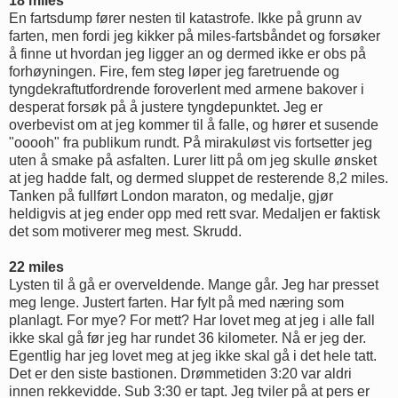
18 miles
En fartsdump fører nesten til katastrofe. Ikke på grunn av
farten, men fordi jeg kikker på miles-fartsbåndet og forsøker
å finne ut hvordan jeg ligger an og dermed ikke er obs på
forhøyningen. Fire, fem steg løper jeg faretruende og
tyngdekraftutfordrende foroverlent med armene bakover i
desperat forsøk på å justere tyngdepunktet. Jeg er
overbevist om at jeg kommer til å falle, og hører et susende
"ooooh" fra publikum rundt. På mirakuløst vis fortsetter jeg
uten å smake på asfalten. Lurer litt på om jeg skulle ønsket
at jeg hadde falt, og dermed sluppet de resterende 8,2 miles.
Tanken på fullført London maraton, og medalje, gjør
heldigvis at jeg ender opp med rett svar. Medaljen er faktisk
det som motiverer meg mest. Skrudd.
22 miles
Lysten til å gå er overveldende. Mange går. Jeg har presset
meg lenge. Justert farten. Har fylt på med næring som
planlagt. For mye? For mett? Har lovet meg at jeg i alle fall
ikke skal gå før jeg har rundet 36 kilometer. Nå er jeg der.
Egentlig har jeg lovet meg at jeg ikke skal gå i det hele tatt.
Det er den siste bastionen. Drømmetiden 3:20 var aldri
innen rekkevidde. Sub 3:30 er tapt. Jeg tviler på at pers er