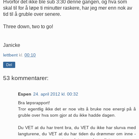
Hvorfor det ikke ble sub 3:30 denne gangen, og hva som
skal til for å løpe ti minutter raskere, har jeg mer enn nok av
tid til å gruble over senere.
Three down, two to go!
Janicke
lettbent
kl.
00:10
Del
53 kommentarer:
Espen
24. april 2012 kl. 00:32
Bra løpsrapport!
Tror egentlig ikke det er noe vits å bruke noe energi på å
gruble over hva som gjor at du ikke hadde dagen.
Du VET at du har trent bra, du VET du ikke har slurva med
langturene, du VET at du har tiden du drømmer om inne -