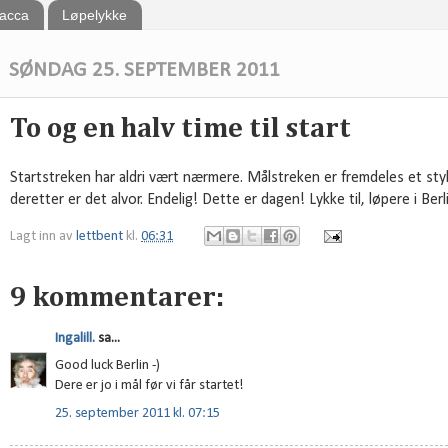
bacca
Løpelykke
SØNDAG 25. SEPTEMBER 2011
To og en halv time til start
Startstreken har aldri vært nærmere. Målstreken er fremdeles et sty
deretter er det alvor. Endelig! Dette er dagen! Lykke til, løpere i Ber
Lagt inn av
lettbent
kl.
06:31
9 kommentarer:
Ingalill.
sa...
Good luck Berlin -)
Dere er jo i mål før vi får startet!
25. september 2011 kl. 07:15