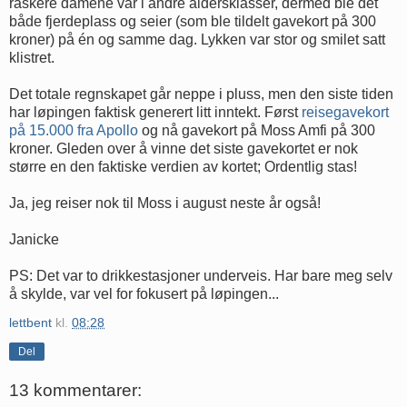
raskere damene var i andre aldersklasser, dermed ble det
både fjerdeplass og seier (som ble tildelt gavekort på 300
kroner) på én og samme dag. Lykken var stor og smilet satt
klistret.
Det totale regnskapet går neppe i pluss, men den siste tiden
har løpingen faktisk generert litt inntekt. Først
reisegavekort
på 15.000 fra Apollo
og nå gavekort på Moss Amfi på 300
kroner. Gleden over å vinne det siste gavekortet er nok
større en den faktiske verdien av kortet; Ordentlig stas!
Ja, jeg reiser nok til Moss i august neste år også!
Janicke
PS: Det var to drikkestasjoner underveis. Har bare meg selv
å skylde, var vel for fokusert på løpingen...
lettbent
kl.
08:28
Del
13 kommentarer: