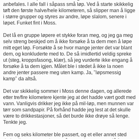
anbefales. I alle fall i såpass små løp. Ved å starte skikkelig
tøft den første halve/hele kilometeren, så slipper man å ligge
i større grupper og styres av andre, løpe slalom, senere i
løpet. Funket fint i Moss.
Det lå en gruppe løpere et stykke foran meg, og jeg ga meg
selv streng beskjed om å ikke forsøke å ta dem men å løpe
mitt eget løp. Forsøkte å se hvor mange jenter det var blant
dem, og konkluderte med to. De så imidlertid veldig spreke
ut (steg, kroppsfasong, klær), så jeg vurderte ikke engang å
forsøke å ta dem igjen. Målet ble i stedet å ikke la noen
andre jenter passere meg uten kamp. Ja, "løpsmessig
kamp" da altså.
Det var skikkelig sommer i Moss denne dagen, og allerede
etter tre/fire kilometere kjente jeg at det hadde vært godt med
vann. Vanligvis drikker jeg ikke på mil-løp, men munnen var
tørr som sandpapir. På forhånd hadde jeg lest at det skulle
være to drikkestasjoner, så det burde ikke drøye så lenge.
Tenkte jeg.
Fem og seks kilometer ble passert, og et eller annet sted