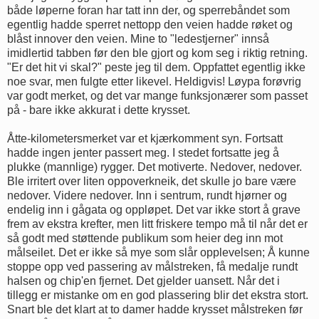
både løperne foran har tatt inn der, og sperrebåndet som
egentlig hadde sperret nettopp den veien hadde røket og
blåst innover den veien. Mine to "ledestjerner" innså
imidlertid tabben før den ble gjort og kom seg i riktig retning.
"Er det hit vi skal?" peste jeg til dem. Oppfattet egentlig ikke
noe svar, men fulgte etter likevel. Heldigvis! Løypa forøvrig
var godt merket, og det var mange funksjonærer som passet
på - bare ikke akkurat i dette krysset.
Åtte-kilometersmerket var et kjærkomment syn. Fortsatt
hadde ingen jenter passert meg. I stedet fortsatte jeg å
plukke (mannlige) rygger. Det motiverte. Nedover, nedover.
Ble irritert over liten oppoverkneik, det skulle jo bare være
nedover. Videre nedover. Inn i sentrum, rundt hjørner og
endelig inn i gågata og oppløpet. Det var ikke stort å grave
frem av ekstra krefter, men litt friskere tempo må til når det er
så godt med støttende publikum som heier deg inn mot
målseilet. Det er ikke så mye som slår opplevelsen; Å kunne
stoppe opp ved passering av målstreken, få medalje rundt
halsen og chip'en fjernet. Det gjelder uansett. Når det i
tillegg er mistanke om en god plassering blir det ekstra stort.
Snart ble det klart at to damer hadde krysset målstreken før