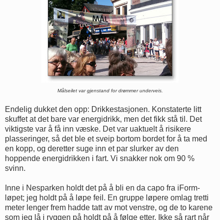
Målseilet var gjenstand for drømmer underveis.
Endelig dukket den opp: Drikkestasjonen. Konstaterte litt
skuffet at det bare var energidrikk, men det fikk stå til. Det
viktigste var å få inn væske. Det var uaktuelt å risikere
plasseringer, så det ble et sveip bortom bordet for å ta med
en kopp, og deretter suge inn et par slurker av den
hoppende energidrikken i fart. Vi snakker nok om 90 %
svinn.
Inne i Nesparken holdt det på å bli en da capo fra iForm-
løpet; jeg holdt på å løpe feil. En gruppe løpere omlag tretti
meter lenger frem hadde tatt av mot venstre, og de to karene
som jeg lå i ryggen på holdt på å følge etter. Ikke så rart når