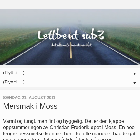
▼
▼
SØNDAG 21. AUGUST 2011
Mersmak i Moss
Varmt og tungt, men fint og hyggelig. Det er den kjappe
oppsummeringen av Christian Frederikløpet i Moss. En noe
lengre beskrivelse kommer her: To fulle måneder hadde gått
siden forrige løp. Det var på tide å feste på seg en