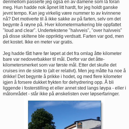
derimellom passerte jeg også en av damene som lå foran
meg. Hun hadde nok åpnet litt hardt, for jeg holdt ganske
jevnt tempo. Kan jeg virkelig være nummer to av kvinnene
nå? Det motiverte til å ikke sakke av på farten, selv om det
begynte å røyne på. Hver kilometermarkering ble oppfattet
"loud and clear". Undertekstene "halvveis", "over halvveis"
på disse skiltene ble oppriktig verdsatt. Farten var god, men
det kostet. Ikke en meter var gratis.
Jeg hadde fått høre før løpet at det fra omlag åtte kilometer
bare var nedoverbakker til mål. Derfor var det åtte-
kilometersmerket som var første mål. Etter det skulle det
cruises inn de siste to (alt er relativt). Men jeg måtte ha noe å
drikke! Det begynte å prikke i hodet, og med flere kilometer
igjen å forsere dukket frykten for dehydrering opp. Å bli
liggende i fosterstilling et eller annet sted langs løypa - eller i
målområdet - står ikke på ønskelisten over løpserfaringer.