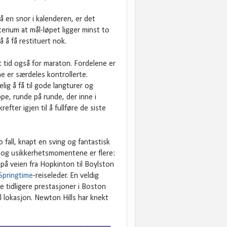
å en snor i kalenderen, er det
iterium at mål-løpet ligger minst to
 å få restituert nok.
t tid også for maraton. Fordelene er
ne er særdeles kontrollerte.
lig å få til gode langturer og
pe, runde på runde, der inne i
fter igjen til å fullføre de siste
 fall, knapt en sving og fantastisk
e og usikkerhetsmomentene er flere:
 på veien fra Hopkinton til Boylston
Springtime
-reiseleder. En veldig
e tidligere prestasjoner i Boston
l lokasjon. Newton Hills har knekt