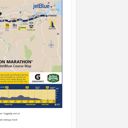
r i hyggelig nok ut,
nde
nettopp fordi