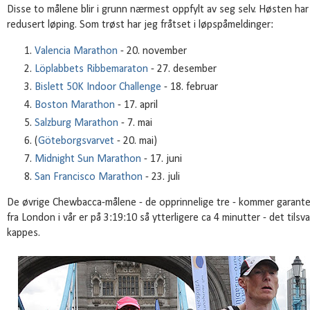
Disse to målene blir i grunn nærmest oppfylt av seg selv. Høsten har
redusert løping. Som trøst har jeg fråtset i løpspåmeldinger:
Valencia Marathon
- 20. november
Löplabbets Ribbemaraton
- 27. desember
Bislett 50K Indoor Challenge
- 18. februar
Boston Marathon
- 17. april
Salzburg Marathon
- 7. mai
(
Göteborgsvarvet
- 20. mai)
Midnight Sun Marathon
- 17. juni
San Francisco Marathon
- 23. juli
De øvrige Chewbacca-målene - de opprinnelige tre - kommer garante
fra London i vår er på 3:19:10 så ytterligere ca 4 minutter - det tils
kappes.