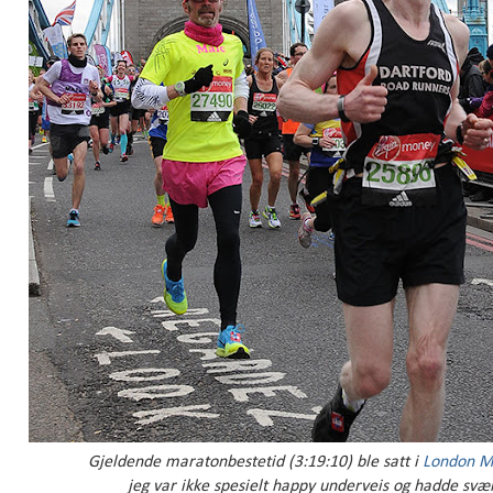
Gjeldende maratonbestetid (
3:19:10)
ble satt i
London M
jeg var ikke spesielt happy underveis og hadde svær