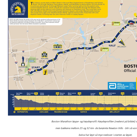
Boston Marathon løype- og høydeprofil: Høydeprofilen (nederst på bildet) se
men bakkene mellom 25 og 32 km
- de berømte Newton Hills - blir så vo
beina har løpt så mye nedover
i starten av løpet.