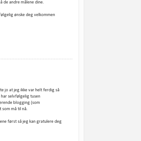
så de andre målene dine.
elvfølgelig ønske deg velkommen
e jo at jeg ikke var helt ferdig så
 har selvfølgelig tusen
iverende blogging (som
t som må til nå.
ene først så jeg kan gratulere deg