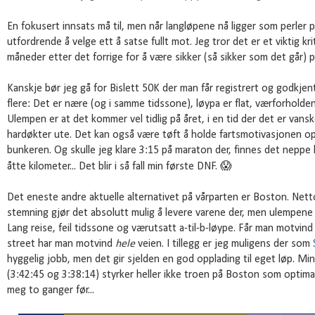
En fokusert innsats må til, men når langløpene nå ligger som perler p
utfordrende å velge ett å satse fullt mot. Jeg tror det er et viktig kr
måneder etter det forrige for å være sikker (så sikker som det går) på
Kanskje bør jeg gå for Bislett 50K der man får registrert og godkjen
flere: Det er nære (og i samme tidssone), løypa er flat, værforholde
Ulempen er at det kommer vel tidlig på året, i en tid der det er vanske
hardøkter ute. Det kan også være tøft å holde fartsmotivasjonen op
bunkeren. Og skulle jeg klare 3:15 på maraton der, finnes det neppe kre
😱
åtte kilometer... Det blir i så fall min første DNF.
Det eneste andre aktuelle alternativet på vårparten er Boston. Netto
stemning gjør det absolutt mulig å levere varene der, men ulempen
Lang reise, feil tidssone og værutsatt a-til-b-løype. Får man motvind
street har man motvind
hele
veien. I tillegg er jeg muligens der som
hyggelig jobb, men det gir sjelden en god opplading til eget løp. Min
(3:42:45 og 3:38:14) styrker heller ikke troen på Boston som optima
meg to ganger før...