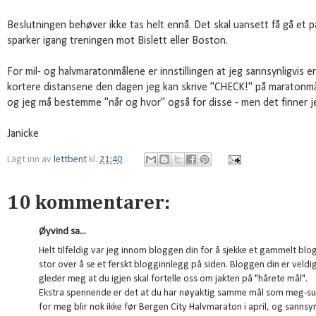
Beslutningen behøver ikke tas helt ennå. Det skal uansett få gå et pa
sparker igang treningen mot Bislett eller Boston.
For mil- og halvmaratonmålene er innstillingen at jeg sannsynligvis e
kortere distansene den dagen jeg kan skrive "CHECK!" på maratonmål
og jeg må bestemme "når og hvor" også for disse - men det finner je
Janicke
Lagt inn av
lettbent
kl.
21:40
10 kommentarer:
Øyvind sa...
Helt tilfeldig var jeg innom bloggen din for å sjekke et gammelt bl
stor over å se et ferskt blogginnlegg på siden. Bloggen din er veld
gleder meg at du igjen skal fortelle oss om jakten på "hårete mål".
Ekstra spennende er det at du har nøyaktig samme mål som meg-sub 
for meg blir nok ikke før Bergen City Halvmaraton i april, og sannsyn