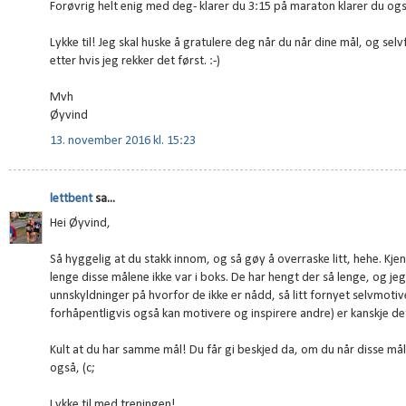
Forøvrig helt enig med deg- klarer du 3:15 på maraton klarer du og
Lykke til! Jeg skal huske å gratulere deg når du når dine mål, og s
etter hvis jeg rekker det først. :-)
Mvh
Øyvind
13. november 2016 kl. 15:23
lettbent
sa...
Hei Øyvind,
Så hyggelig at du stakk innom, og så gøy å overraske litt, hehe. Kjent
lenge disse målene ikke var i boks. De har hengt der så lenge, og jeg
unnskyldninger på hvorfor de ikke er nådd, så litt fornyet selvmot
forhåpentligvis også kan motivere og inspirere andre) er kanskje de
Kult at du har samme mål! Du får gi beskjed da, om du når disse mål
også, (c;
Lykke til med treningen!