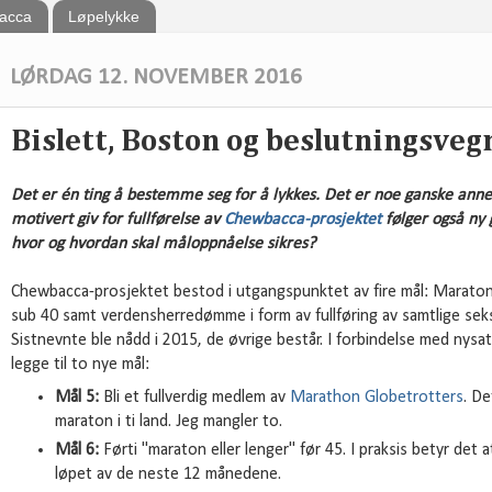
bacca
Løpelykke
LØRDAG 12. NOVEMBER 2016
Bislett, Boston og beslutningsveg
Det er én ting å bestemme seg for å lykkes. Det er noe ganske annet
motivert giv for fullførelse av
Chewbacca-prosjektet
følger også ny 
hvor og hvordan skal måloppnåelse sikres?
Chewbacca-prosjektet bestod i utgangspunktet av fire mål: Maraton 
sub 40 samt verdensherredømme i form av fullføring av samtlige se
Sistnevnte ble nådd i 2015, de øvrige består. I forbindelse med nysa
legge til to nye mål:
Mål 5:
Bli et fullverdig medlem av
Marathon Globetrotters
. De
maraton i ti land. Jeg mangler to.
Mål 6:
Førti "maraton eller lenger" før 45. I praksis betyr det a
løpet av de neste 12 månedene.