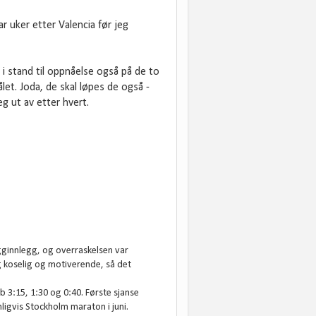
r uker etter Valencia før jeg
r i stand til oppnåelse også på de to
et. Joda, de skal løpes de også -
g ut av etter hvert.
ogginnlegg, og overraskelsen var
ig koselig og motiverende, så det
3:15, 1:30 og 0:40. Første sjanse
ligvis Stockholm maraton i juni.