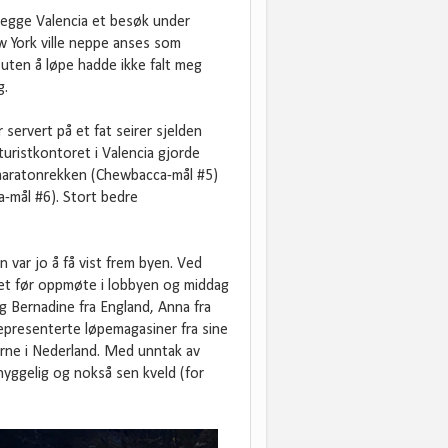
vlegge Valencia et besøk under
w York ville neppe anses som
uten å løpe hadde ikke falt meg
g.
 servert på et fat seirer sjelden
 turistkontoret i Valencia gjorde
il maratonrekken (Chewbacca-mål #5)
a-mål #6). Stort bedre
var jo å få vist frem byen. Ved
met før oppmøte i lobbyen og middag
og Bernadine fra England, Anna fra
representerte løpemagasiner fra sine
rne i Nederland. Med unntak av
hyggelig og nokså sen kveld (for