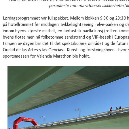
parodierte min
maraton-selvsikkerhetesføle
Lørdagsprogrammet var fullspekket. Mellom klokken 9:30 og 23:30 h
på hotellrommet før middagen. Sykkelsightseeing i elve-parken og 
innom byens største mathall, en fantastisk paella-lunsj (retten komme
byens flotte men nå folketomme sandstrand og VIP-besøk i Europas 
tampen av dagen bar det til det spektakulære området og de futuri
Ciudad de las Artes y las Ciencias - Kunst- og forskningsbyen - hvo
sportsmessen for Valencia Marathon ble holdt.