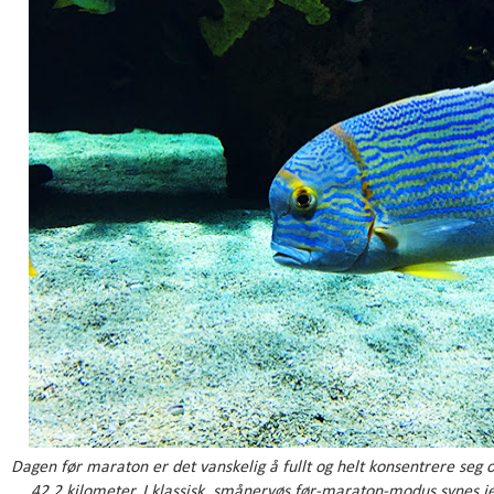
Dagen før maraton er det vanskelig å fullt og helt konsentrere seg
42,2 kilometer. I klassisk, smånervøs før-maraton-modus
synes j