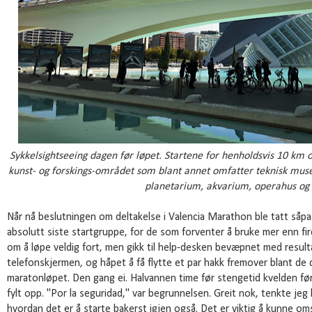
Sykkelsightseeing dagen før løpet. Startene for henholdsvis 10 km 
kunst- og forskings-området som blant annet omfatter teknisk mu
planetarium, akvarium, operahus og 
Når nå beslutningen om deltakelse i Valencia Marathon ble tatt såpass
absolutt siste startgruppe, for de som forventer å bruke mer enn fir
om å løpe veldig fort, men gikk til help-desken bevæpnet med resulta
telefonskjermen, og håpet å få flytte et par hakk fremover blant de 
maratonløpet. Den gang ei. Halvannen time før stengetid kvelden før 
fylt opp. "Por la seguridad," var begrunnelsen. Greit nok, tenkte jeg li
hvordan det er å starte bakerst igjen også. Det er viktig å kunne oms