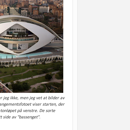
er
jeg ikke,
men jeg vet at bilder av
rangementsfotoet viser starten, der
atonløpet på venstre. De sorte
 side av "bassenget".