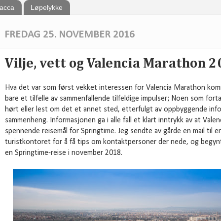
bacca
Løpelykke
FREDAG 25. NOVEMBER 2016
Vilje, vett og Valencia Marathon 
Hva det var som først vekket interessen for Valencia Marathon komm
bare et tilfelle av sammenfallende tilfeldige impulser; Noen som fort
hørt eller lest om det et annet sted, etterfulgt av oppbyggende infor
sammenheng. Informasjonen ga i alle fall et klart inntrykk av at Val
spennende reisemål for Springtime. Jeg sendte av gårde en mail til 
turistkontoret for å få tips om kontaktpersoner der nede, og begyn
en Springtime-reise i november 2018.