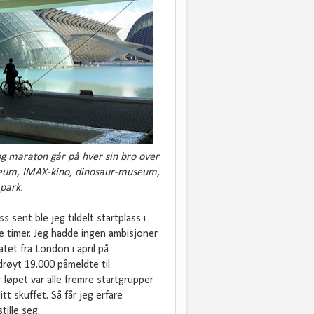
og maraton går på hver sin bro over
seum, IMAX-kino, dinosaur-museum,
park.
 sent ble jeg tildelt startplass i
e timer. Jeg hadde ingen ambisjoner
tet fra London i april på
drøyt 19.000 påmeldte til
løpet var alle fremre startgrupper
tt skuffet. Så får jeg erfare
tille seg.