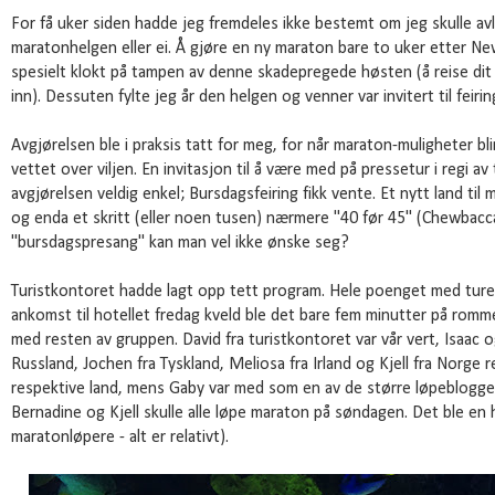
For få uker siden hadde jeg fremdeles ikke bestemt om jeg skulle a
maratonhelgen eller ei. Å gjøre en ny maraton bare to uker etter Ne
spesielt klokt på tampen av denne skadepregede høsten (å reise dit 
inn). Dessuten fylte jeg år den helgen og venner var invitert til feirin
Avgjørelsen ble i praksis tatt for meg, for når maraton-muligheter blir
vettet over viljen. En invitasjon til å være med på pressetur i regi av
avgjørelsen veldig enkel; Bursdagsfeiring fikk vente. Et nytt land t
og enda et skritt (eller noen tusen) nærmere "40 før 45" (Chewbacc
"bursdagspresang" kan man vel ikke ønske seg?
Turistkontoret hadde lagt opp tett program. Hele poenget med turen 
ankomst til hotellet fredag kveld ble det bare fem minutter på rom
med resten av gruppen. David fra turistkontoret var vår vert, Isaac 
Russland, Jochen fra Tyskland, Meliosa fra Irland og Kjell fra Norge 
respektive land, mens Gaby var med som en av de større løpeblogge
Bernadine og Kjell skulle alle løpe maraton på søndagen. Det ble en 
maratonløpere - alt er relativt).