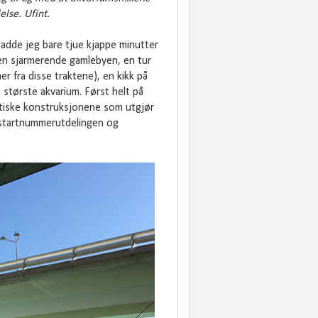
lse. Ufint.
adde jeg bare tjue kjappe minutter
den sjarmerende gamlebyen, en tur
r fra disse traktene), en kikk på
største akvarium. Først helt på
stiske konstruksjonene som utgjør
r startnummerutdelingen og