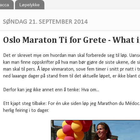
bacca
Løpelykke
SØNDAG 21. SEPTEMBER 2014
Oslo Maraton Ti for Grete - What if
Det er skrevet mye om hvordan man skal forberede seg til løp. Uanse
kan man finne oppskrifter på hva man bør gjøre de siste ukene, de s
man skal til pers. Å løpe vinmaraton, sove fem timer i snitt pr natt i t
ned laaange dager på stand frem til det aktuelle løpet, er ikke blant
Derfor kan jeg ikke annet enn å tenke: Hva om...
Ett kjapt steg tilbake: For én uke siden løp jeg Marathon du Médoc. 
herlig feiring i to dager.