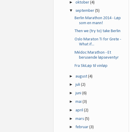
►
oktober
(4)
▼
september
(5)
Berlin Marathon 2014 - Løp
som en mann!
Then we (try to) take Berlin
Oslo Maraton Ti for Grete -
What if...
Médoc Marathon - Et
berusende løpseventyr
Fra SkiLøp til vinløp
►
august
(4)
►
juli
(2)
►
juni
(6)
►
mai
(3)
►
april
(2)
►
mars
(5)
►
februar
(3)