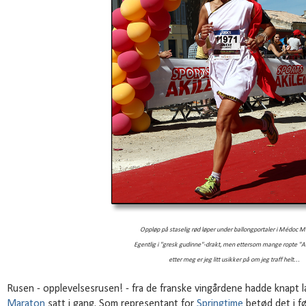
Oppløp på staselig rød løper under ballongportaler i Médoc 
Egentlig i "gresk gudinne"-drakt, men ettersom mange ropte "A
etter meg er jeg litt usikker på om jeg traff helt...
Rusen - opplevelsesrusen! - fra de franske vingårdene hadde knapt l
Maraton
satt i gang. Som representant for
Springtime
betød det i fø