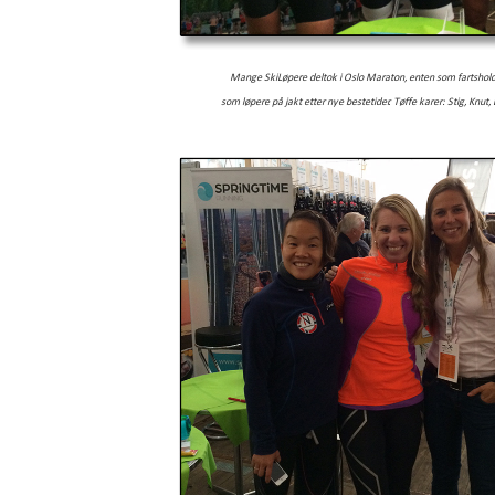
Mange SkiLøpere deltok i Oslo Maraton, enten som fartsholde
som løpere på jakt etter nye bestetider. Tøffe karer: Stig, Knut, B