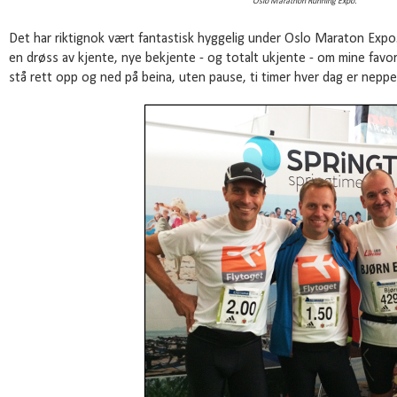
Oslo Marathon Running Expo.
Det har riktignok vært fantastisk hyggelig under Oslo Maraton Expo. 
en drøss av kjente, nye bekjente - og totalt ukjente - om mine fav
stå rett opp og ned på beina, uten pause, ti timer hver dag er neppe 