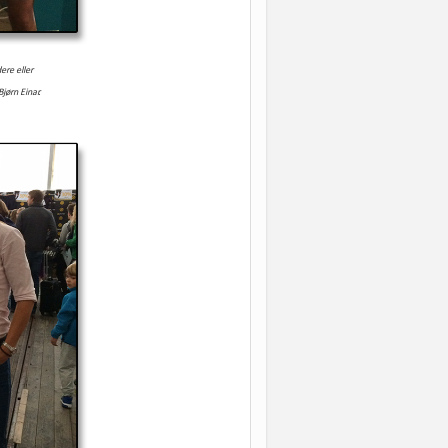
re eller
jørn Einar.