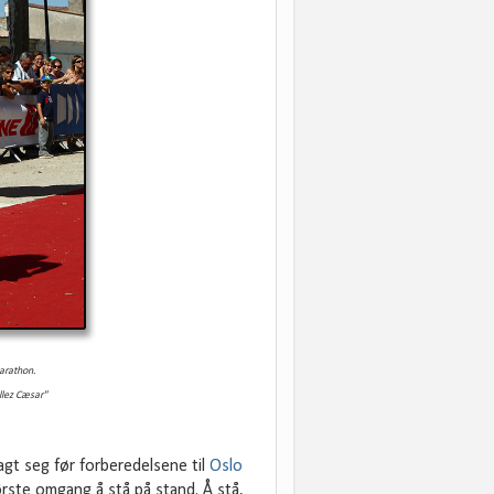
Marathon.
llez Cæsar"
agt seg før forberedelsene til
Oslo
rste omgang å stå på stand. Å stå,