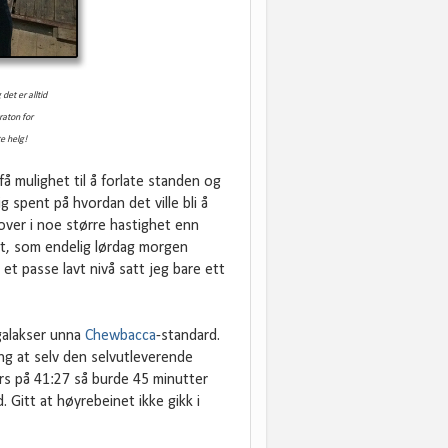
g d
et er alltid
raton for
te helg!
få mulighet til å forlate standen og
ig spent på hvordan det ville bli å
over i noe større hastighet enn
t, som endelig lørdag morgen
 et passe lavt nivå satt jeg bare ett
galakser unna
Chewbacca
-standard.
ang at selv den selvutleverende
pers på 41:27 så burde 45 minutter
 Gitt at høyrebeinet ikke gikk i