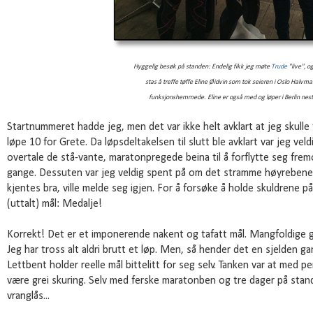
Hyggelig besøk på standen: Endelig fikk jeg møte
Trude
"live", o
stas
å treffe tøffe
Eline Øidvin som tok seieren i Oslo Halvma
funksjonshemmede.
Eline er også med og løper i Berlin nes
Startnummeret hadde jeg, men det var ikke helt avklart at jeg skulle 
løpe 10 for Grete. Da løpsdeltakelsen til slutt ble avklart var jeg veld
overtale de stå-vante, maratonpregede beina til å forflytte seg frem
gange. Dessuten var jeg veldig spent på om det stramme høyrebene
kjentes bra, ville melde seg igjen. For å forsøke å holde skuldrene på
(uttalt) mål: Medalje!
Korrekt! Det er et imponerende nakent og tafatt mål. Mangfoldige 
Jeg har tross alt aldri brutt et løp. Men, så hender det en sjelden g
Lettbent holder reelle mål bittelitt for seg selv. Tanken var at med 
være grei skuring. Selv med ferske maratonben og tre dager på stand.
vranglås...