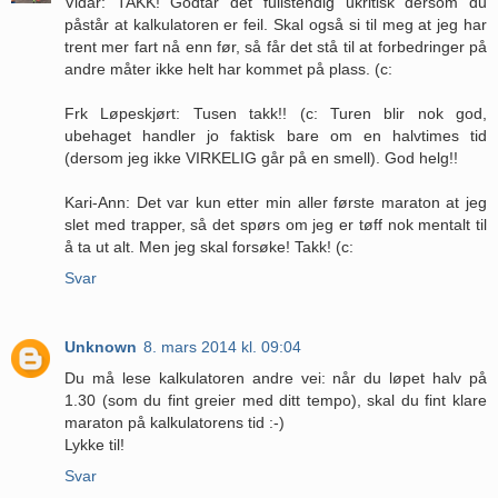
Vidar: TAKK! Godtar det fullstendig ukritisk dersom du
påstår at kalkulatoren er feil. Skal også si til meg at jeg har
trent mer fart nå enn før, så får det stå til at forbedringer på
andre måter ikke helt har kommet på plass. (c:
Frk Løpeskjørt: Tusen takk!! (c: Turen blir nok god,
ubehaget handler jo faktisk bare om en halvtimes tid
(dersom jeg ikke VIRKELIG går på en smell). God helg!!
Kari-Ann: Det var kun etter min aller første maraton at jeg
slet med trapper, så det spørs om jeg er tøff nok mentalt til
å ta ut alt. Men jeg skal forsøke! Takk! (c:
Svar
Unknown
8. mars 2014 kl. 09:04
Du må lese kalkulatoren andre vei: når du løpet halv på
1.30 (som du fint greier med ditt tempo), skal du fint klare
maraton på kalkulatorens tid :-)
Lykke til!
Svar