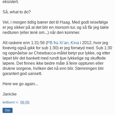
eksistert.
Så, what to do?
Vel, i morgen tidlig bærer det til Haag. Med godt reisefølge
er jeg sikker på at det blir en morsom tur, og så får jeg takle
nedturen (eller
tenk
om...) når den kommer.
Alt raskere enn 1:31:56 (
PB fra Xi'an, Kina
i 2012, hvor jeg
forøvrig også gikk for sub 1:30) er jeg fornøyd med. Sub 1:30
og oppnåelse av Chewbacca-målet betyr pur lykke, og etter
løpet blir det bankett med rundt tjue lykkelige og skuffede
løpere. Det finnes ikke bedre måte å feire oppturen eller
drukne sorgene, hvilken det nå enn blir. Stemningen blir
garantert god uansett.
Here we go again...
Janicke
lettbent
kl.
06:05
Del