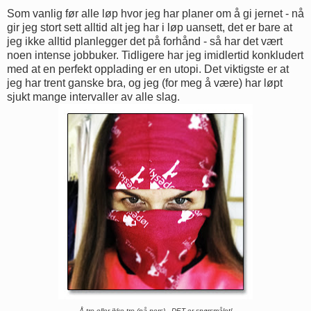
Som vanlig før alle løp hvor jeg har planer om å gi jernet - nå
gir jeg stort sett alltid alt jeg har i løp uansett, det er bare at
jeg ikke alltid planlegger det på forhånd - så har det vært
noen intense jobbuker. Tidligere har jeg imidlertid konkludert
med at en perfekt opplading er en utopi. Det viktigste er at
jeg har trent ganske bra, og jeg (for meg å være) har løpt
sjukt mange intervaller av alle slag.
Å tro eller ikke tro (på pers) - DET er spørsmålet!