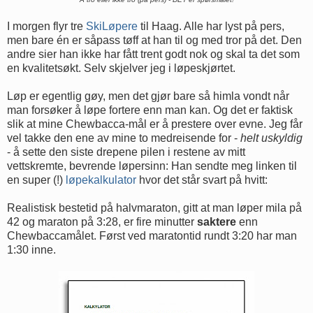
I morgen flyr tre
SkiLøpere
til Haag. Alle har lyst på pers,
men bare én er såpass tøff at han til og med tror på det. Den
andre sier han ikke har fått trent godt nok og skal ta det som
en kvalitetsøkt. Selv skjelver jeg i løpeskjørtet.
Løp er egentlig gøy, men det gjør bare så himla vondt når
man forsøker å løpe fortere enn man kan. Og det er faktisk
slik at mine Chewbacca-mål er å prestere over evne. Jeg får
vel takke den ene av mine to medreisende for -
helt uskyldig
- å sette den siste drepene pilen i restene av mitt
vettskremte, bevrende løpersinn: Han sendte meg linken til
en super (!)
løpekalkulator
hvor det står svart på hvitt:
Realistisk bestetid på halvmaraton, gitt at man løper mila på
42 og maraton på 3:28, er fire minutter
saktere
enn
Chewbaccamålet. Først ved maratontid rundt 3:20 har man
1:30 inne.