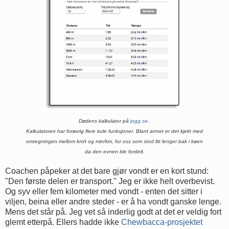
Dødens kalkulator på
jogg.se
.
Kalkulatoren har forøvrig flere kule funksjoner. Blant annet er det kjekt med
omregningen mellom km/t og min/km, for oss som stod litt lenger bak i køen
da den evnen ble fordelt.
Coachen påpeker at det bare gjør vondt er en kort stund:
"Den første delen er transport." Jeg er ikke helt overbevist.
Og syv eller fem kilometer med vondt - enten det sitter i
viljen, beina eller andre steder - er å ha vondt ganske lenge.
Mens det står på. Jeg vet så inderlig godt at det er veldig fort
glemt etterpå. Ellers hadde ikke
Chewbacca-prosjektet