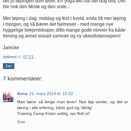
det jo løpingen som teller. En yoga-økt har det dog blitt. Det
ble nok den første og den siste...
Mer løping i dag, middag og fest i kveld, enda litt mer løping
i morgen, og så bærer det hjemover - med mange nye
hyggelige bekjentskaper, ditto mange gode minner fra både
trening og annet sosialt samvær og ny ukesdistansepers!
Janicke
lettbent
kl.
07:21
Del
7 kommentarer:
Anna
21. mars 2014 kl. 15:02
Man lærer så lenge man lever! Nye løp venter, og det er
læring i alle erfering, både god og 'dårlig'.
Training Camp frister veldig, ser flott ut!
Svar