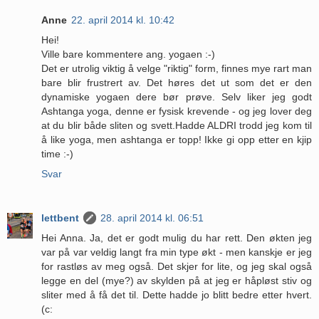
Anne
22. april 2014 kl. 10:42
Hei!
Ville bare kommentere ang. yogaen :-)
Det er utrolig viktig å velge "riktig" form, finnes mye rart man
bare blir frustrert av. Det høres det ut som det er den
dynamiske yogaen dere bør prøve. Selv liker jeg godt
Ashtanga yoga, denne er fysisk krevende - og jeg lover deg
at du blir både sliten og svett.Hadde ALDRI trodd jeg kom til
å like yoga, men ashtanga er topp! Ikke gi opp etter en kjip
time :-)
Svar
lettbent
28. april 2014 kl. 06:51
Hei Anna. Ja, det er godt mulig du har rett. Den økten jeg
var på var veldig langt fra min type økt - men kanskje er jeg
for rastløs av meg også. Det skjer for lite, og jeg skal også
legge en del (mye?) av skylden på at jeg er håpløst stiv og
sliter med å få det til. Dette hadde jo blitt bedre etter hvert.
(c: