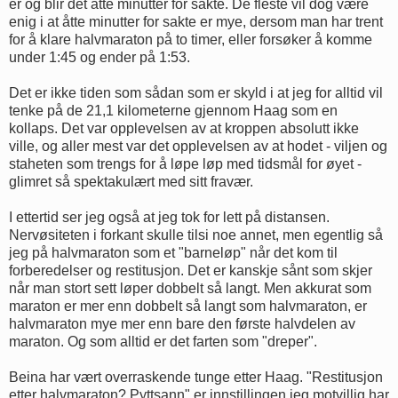
er og blir det åtte minutter for sakte. De fleste vil dog være
enig i at åtte minutter for sakte er mye, dersom man har trent
for å klare halvmaraton på to timer, eller forsøker å komme
under 1:45 og ender på 1:53.
Det er ikke tiden som sådan som er skyld i at jeg for alltid vil
tenke på de 21,1 kilometerne gjennom Haag som en
kollaps. Det var opplevelsen av at kroppen absolutt ikke
ville, og aller mest var det opplevelsen av at hodet - viljen og
staheten som trengs for å løpe løp med tidsmål for øyet -
glimret så spektakulært med sitt fravær.
I ettertid ser jeg også at jeg tok for lett på distansen.
Nervøsiteten i forkant skulle tilsi noe annet, men egentlig så
jeg på halvmaraton som et "barneløp" når det kom til
forberedelser og restitusjon. Det er kanskje sånt som skjer
når man stort sett løper dobbelt så langt. Men akkurat som
maraton er mer enn dobbelt så langt som halvmaraton, er
halvmaraton mye mer enn bare den første halvdelen av
maraton. Og som alltid er det farten som "dreper".
Beina har vært overraskende tunge etter Haag. "Restitusjon
etter halvmaraton? Pyttsann" er innstillingen jeg motvillig har