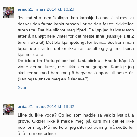
ania
21. mars 2014 kl. 18:29
Jeg må si at den "kollaps" kan kanskje ha noe å si med at
det var den første konkuransen i år og den første skikkelige
turen ute. Det ble slik for meg ifjord. Da løp jeg halvmaraton
etter å ha løpt hele vinter for det meste inne (kanskje 1 til 2
turer i uka ut) Det ble kjempetungt for beina. Sselvom man
løper ute i vinter det er ikke ren asfalt og jeg tror beina
kjenner dette.
De bilder fra Portugal ser helt fantastisk ut. Hadde håpet å
vinne denne turen, men ikke denne gangen. Kanskje jeg
skal regne med bare meg å begynne å spare til neste år.
(kan også ønske meg en Julegave?)
Svar
ania
21. mars 2014 kl. 18:32
Likte du ikke yoga? Og jeg som hadde så veldig lyst på å
prøve. Gidder ikke å melde meg på kurs hvis det er ikke
noe for meg. Må merke at jeg sliter på trening må svette for
å få frem endorfiner!