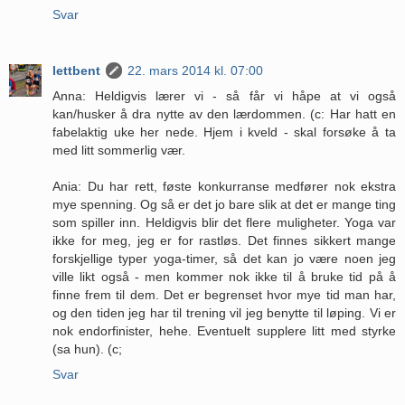
Svar
lettbent
22. mars 2014 kl. 07:00
Anna: Heldigvis lærer vi - så får vi håpe at vi også
kan/husker å dra nytte av den lærdommen. (c: Har hatt en
fabelaktig uke her nede. Hjem i kveld - skal forsøke å ta
med litt sommerlig vær.
Ania: Du har rett, føste konkurranse medfører nok ekstra
mye spenning. Og så er det jo bare slik at det er mange ting
som spiller inn. Heldigvis blir det flere muligheter. Yoga var
ikke for meg, jeg er for rastløs. Det finnes sikkert mange
forskjellige typer yoga-timer, så det kan jo være noen jeg
ville likt også - men kommer nok ikke til å bruke tid på å
finne frem til dem. Det er begrenset hvor mye tid man har,
og den tiden jeg har til trening vil jeg benytte til løping. Vi er
nok endorfinister, hehe. Eventuelt supplere litt med styrke
(sa hun). (c;
Svar