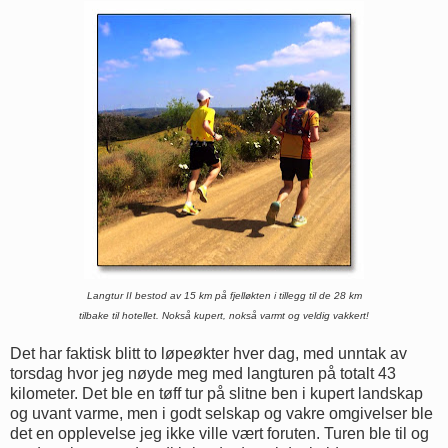
Langtur II bestod av 15 km på fjelløkten i tillegg til de 28 km
tilbake til hotellet. Nokså kupert, nokså varmt og veldig vakkert!
Det har faktisk blitt to løpeøkter hver dag, med unntak av
torsdag hvor jeg nøyde meg med langturen på totalt 43
kilometer. Det ble en tøff tur på slitne ben i kupert landskap
og uvant varme, men i godt selskap og vakre omgivelser ble
det en opplevelse jeg ikke ville vært foruten. Turen ble til og