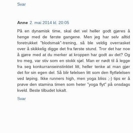
Svar
Anne
2. mai 2014 kl. 20:05
På en dynamisk time, skal det vel heller godt gjøres å
henge med de første gangene. Men jeg har selv alltid
foretrukket "blodsmak"-trening, så ble veldig overrasket
over å skikkelig digge det fra første stund. Tror det har noe
å gjøre med at du merker at kroppen har godt av det? Og
tro meg, var stiv som en stokk sjøl. Man er nødt til å legge
fra seg konkurranseinstinktet litt, heller tenke at man gjør
det for sin egen del. Så blir følelsen litt som den flytfølelsen
ved løping. Ikke runners high, men yoga bliss ;-) tips er å
prøve den stamina timen som heter "yoga flyt" på onsdags
kveld. Beste tilbudet lokalt.
Svar