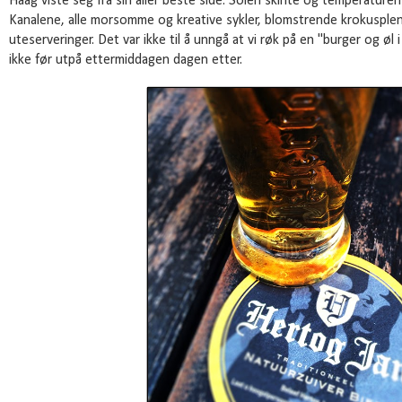
Haag viste seg fra sin aller beste side. Solen skinte og temperaturen 
Kanalene, alle morsomme og kreative sykler, blomstrende krokusplen
uteserveringer. Det var ikke til å unngå at vi røk på en "burger og øl
ikke før utpå ettermiddagen dagen etter.