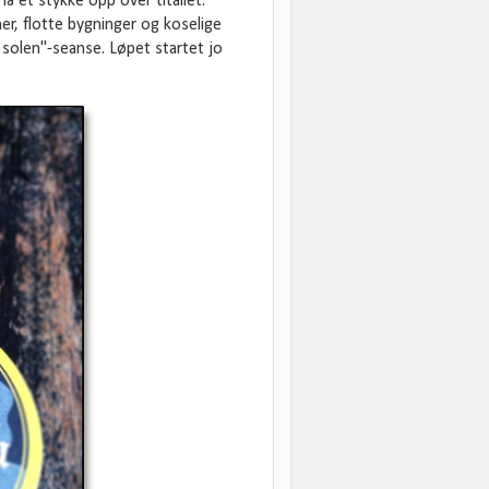
lå et stykke opp over titallet.
er, flotte bygninger og koselige
 i solen"-seanse. Løpet startet jo