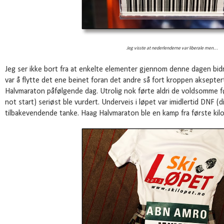
Jeg visste at nederlenderne var liberale men...
Jeg ser ikke bort fra at enkelte elementer gjennom denne dagen bidro
var å flytte det ene beinet foran det andre så fort kroppen aksepte
Halvmaraton påfølgende dag. Utrolig nok førte aldri de voldsomme f
not start) seriøst ble vurdert. Underveis i løpet var imidlertid DNF (d
tilbakevendende tanke. Haag Halvmaraton ble en kamp fra første kil