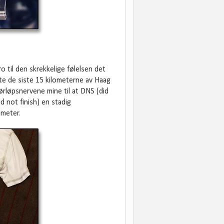
 til den skrekkelige følelsen det
rte de siste 15 kilometerne av Haag
ørløpsnervene mine til at DNS (did
id not finish) en stadig
ometer.