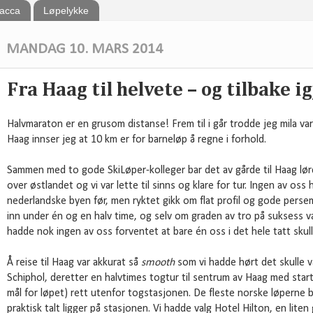
bacca
Løpelykke
MANDAG 10. MARS 2014
Fra Haag til helvete – og tilbake i
Halvmaraton er en grusom distanse! Frem til i går trodde jeg mila var
Haag innser jeg at 10 km er for barneløp å regne i forhold.
Sammen med to gode SkiLøper-kolleger bar det av gårde til Haag lø
over østlandet og vi var lette til sinns og klare for tur. Ingen av os
nederlandske byen før, men ryktet gikk om flat profil og gode persem
inn under én og en halv time, og selv om graden av tro på suksess var
hadde nok ingen av oss forventet at bare én oss i det hele tatt sku
Å reise til Haag var akkurat så
smooth
som vi hadde hørt det skulle væ
Schiphol, deretter en halvtimes togtur til sentrum av Haag med sta
mål for løpet) rett utenfor togstasjonen. De fleste norske løperne
praktisk talt ligger på stasjonen. Vi hadde valg Hotel Hilton, en liten