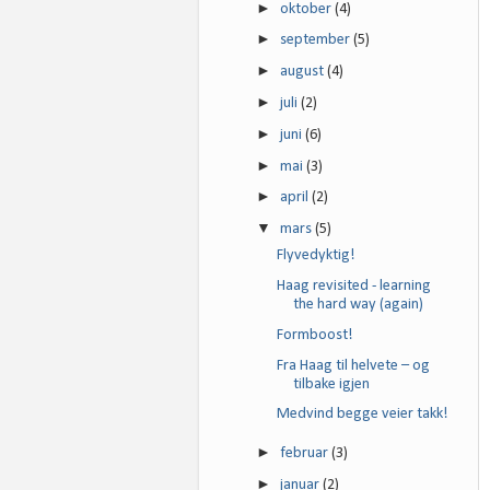
►
oktober
(4)
►
september
(5)
►
august
(4)
►
juli
(2)
►
juni
(6)
►
mai
(3)
►
april
(2)
▼
mars
(5)
Flyvedyktig!
Haag revisited - learning
the hard way (again)
Formboost!
Fra Haag til helvete – og
tilbake igjen
Medvind begge veier takk!
►
februar
(3)
►
januar
(2)