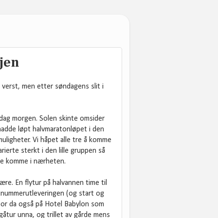
gjen
 verst, men etter søndagens slit i
rdag morgen. Solen skinte omsider
s hadde løpt halvmaratonløpet i den
uligheter. Vi håpet alle tre å komme
ierte sterkt i den lille gruppen så
lle komme i nærheten.
re. En flytur på halvannen time til
rtnummerutleveringen (og start og
 bor da også på Hotel Babylon som
 gåtur unna, og trillet av gårde mens