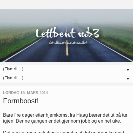
▼
▼
LØRDAG 15. MARS 2014
Formboost!
Bare fire dager etter hjemkomst fra Haag bærer det ut på tur
igjen. Denne gangen er det gjennom jobb og en hel uke.
Det passer meg naturligvis ypperlig at det er løpeuke med