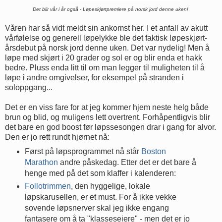
Det blir vår i år også - Løpeskjørtpremiere på norsk jord denne uken!
Våren har så vidt meldt sin ankomst her. I et anfall av akutt
vårfølelse og generell løpelykke ble det faktisk løpeskjørt-
årsdebut på norsk jord denne uken. Det var nydelig! Men å
løpe med skjørt i 20 grader og sol er og blir enda et hakk
bedre. Pluss enda litt til om man legger til muligheten til å
løpe i andre omgivelser, for eksempel på stranden i
soloppgang...
Det er en viss fare for at jeg kommer hjem neste helg både
brun og blid, og muligens lett overtrent. Forhåpentligvis blir
det bare en god boost før løpssesongen drar i gang for alvor.
Den er jo rett rundt hjørnet nå:
Først på løpsprogrammet nå står
Boston
Marathon
andre påskedag. Etter det er det bare å
henge med på det som klaffer i kalenderen:
Follotrimmen
, den hyggelige, lokale
løpskarusellen, er et must. For å ikke vekke
sovende løpsnerver skal jeg ikke engang
fantasere om å ta "klasseseiere" - men det er jo