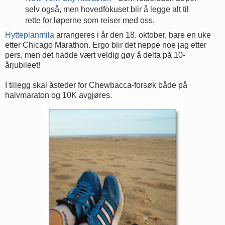
selv også, men hovedfokuset blir å legge alt til
rette for løperne som reiser med oss.
Hytteplanmila
arrangeres i år den 18. oktober, bare en uke
etter Chicago Marathon. Ergo blir det neppe noe jag etter
pers, men det hadde vært veldig gøy å delta på 10-
årjubileet!
I tillegg skal åsteder for Chewbacca-forsøk både på
halvmaraton og 10K avgjøres.