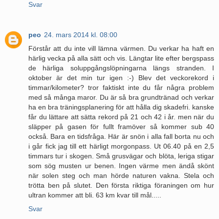
Svar
peo
24. mars 2014 kl. 08:00
Förstår att du inte vill lämna värmen. Du verkar ha haft en
härlig vecka på alla sätt och vis. Längtar lite efter bergspass
de härliga soluppgångslöpningarna längs stranden. I
oktober är det min tur igen :-) Blev det veckorekord i
timmar/kilometer? tror faktiskt inte du får några problem
med så många maror. Du är så bra grundtränad och verkar
ha en bra träningsplanering för att hålla dig skadefri. kanske
får du lättare att sätta rekord på 21 och 42 i år. men när du
släpper på gasen för fullt framöver så kommer sub 40
också. Bara en tidsfråga. Här är snön i alla fall borta nu och
i går fick jag till ett härligt morgonpass. Ut 06.40 på en 2,5
timmars tur i skogen. Små grusvägar och blöta, leriga stigar
som sög musten ur benen. Ingen värme men ändå skönt
när solen steg och man hörde naturen vakna. Stela och
trötta ben på slutet. Den första riktiga föraningen om hur
ultran kommer att bli. 63 km kvar till mål.....
Svar