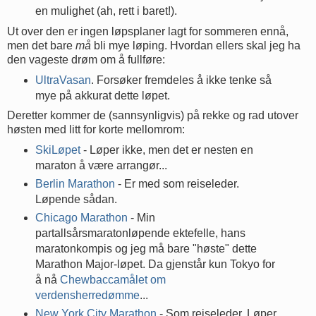
en mulighet (ah, rett i baret!).
Ut over den er ingen løpsplaner lagt for sommeren ennå,
men det bare
må
bli mye løping. Hvordan ellers skal jeg ha
den vageste drøm om å fullføre:
UltraVasan
. Forsøker fremdeles å ikke tenke så
mye på akkurat dette løpet.
Deretter kommer de (sannsynligvis) på rekke og rad utover
høsten med litt for korte mellomrom:
SkiLøpet
- Løper ikke, men det er nesten en
maraton å være arrangør...
Berlin Marathon
- Er med som reiseleder.
Løpende sådan.
Chicago Marathon
- Min
partallsårsmaratonløpende ektefelle, hans
maratonkompis og jeg må bare "høste" dette
Marathon Major-løpet. Da gjenstår kun Tokyo for
å nå
Chewbaccamålet om
verdensherredømme
...
New York City Marathon
- Som reiseleder. Løper