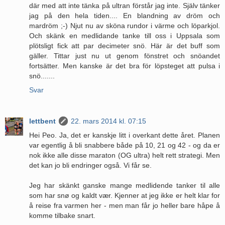
där med att inte tänka på ultran förstår jag inte. Själv tänker
jag på den hela tiden.... En blandning av dröm och
mardröm ;-) Njut nu av sköna rundor i värme och löparkjol.
Och skänk en medlidande tanke till oss i Uppsala som
plötsligt fick att par decimeter snö. Här är det buff som
gäller. Tittar just nu ut genom fönstret och snöandet
fortsätter. Men kanske är det bra för löpsteget att pulsa i
snö.......
Svar
lettbent
22. mars 2014 kl. 07:15
Hei Peo. Ja, det er kanskje litt i overkant dette året. Planen
var egentlig å bli snabbere både på 10, 21 og 42 - og da er
nok ikke alle disse maraton (OG ultra) helt rett strategi. Men
det kan jo bli endringer også. Vi får se.
Jeg har skänkt ganske mange medlidende tanker til alle
som har snø og kaldt vær. Kjenner at jeg ikke er helt klar for
å reise fra varmen her - men man får jo heller bare håpe å
komme tilbake snart.