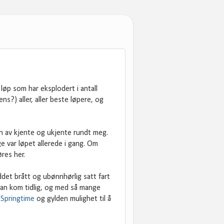
t løp som har eksplodert i antall
s?) aller, aller beste løpere, og
n av kjente og ukjente rundt meg.
e var løpet allerede i gang. Om
res her.
ddet brått og ubønnhørlig satt fart
man kom tidlig, og med så mange
e
Springtime
og gylden mulighet til å