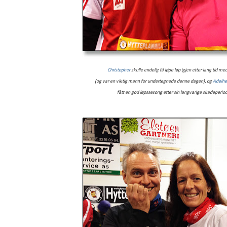
Christopher
skulle endelig få løpe løp igjen etter lang tid m
(og var en viktig mann for undertegnede denne dagen),
og
Adelhe
fått en god løpssesong etter sin langvarige skadeperio