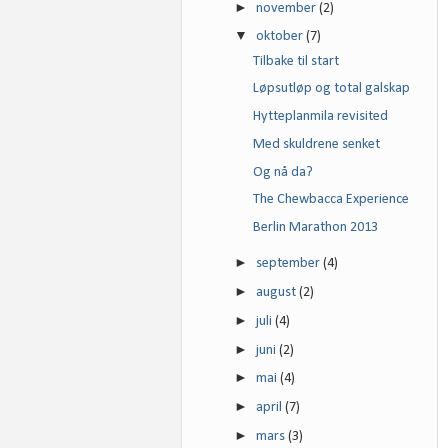
►
november
(2)
▼
oktober
(7)
Tilbake til start
Løpsutløp og total galskap
Hytteplanmila revisited
Med skuldrene senket
Og nå da?
The Chewbacca Experience
Berlin Marathon 2013
►
september
(4)
►
august
(2)
►
juli
(4)
►
juni
(2)
►
mai
(4)
►
april
(7)
►
mars
(3)