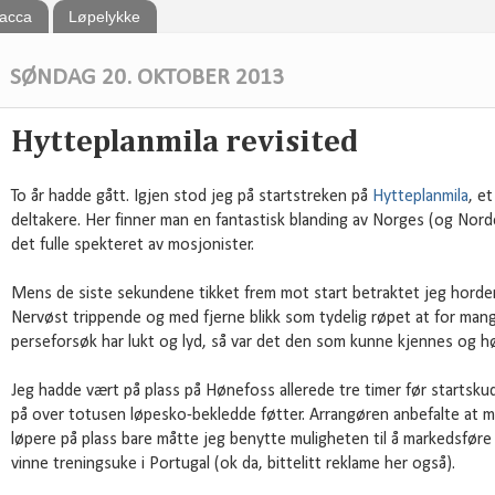
bacca
Løpelykke
SØNDAG 20. OKTOBER 2013
Hytteplanmila revisited
To år hadde gått. Igjen stod jeg på startstreken på
Hytteplanmila
, e
deltakere. Her finner man en fantastisk blanding av Norges (og Norden
det fulle spekteret av mosjonister.
Mens de siste sekundene tikket frem mot start betraktet jeg horde
Nervøst trippende og med fjerne blikk som tydelig røpet at for mang
perseforsøk har lukt og lyd, så var det den som kunne kjennes og hø
Jeg hadde vært på plass på Hønefoss allerede tre timer før startsku
på over totusen løpesko-bekledde føtter. Arrangøren anbefalte at 
løpere på plass bare måtte jeg benytte muligheten til å markedsfør
vinne treningsuke i Portugal (ok da, bittelitt reklame her også).