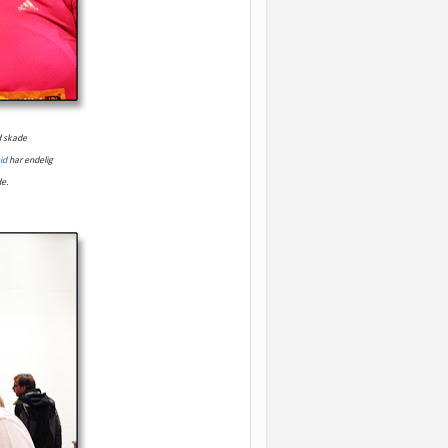
ed skade
id
har endelig
de.