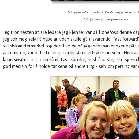
SkiLøperne stilte mannsterke. Facebook-oppfordring
om å
SkiLøpet-trøya funket ganske så bra.
Jeg tror nesten at alle løpere jeg kjenner var på Hønefoss denne dag
jeg tok meg selv i å håpe at tiden skulle gå tilsvarende "fast forward
sekskilometermerket, og deretter de påfølgende markeringene på v
ankomsten, var det ikke lenger mulig å undertrykke nervene. Herfra 
la nervøsiteten ta overhånd; Lave skuldre, husk å puste, ikke spenn b
god medisin for å holde tankene på andre ting - selv om persing var 