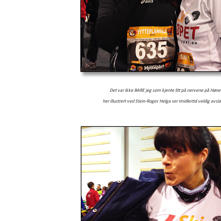
Det var ikke BARE jeg som kjente litt på nervene på Høne
her illustrert ved Stein-Roger. Helga ser imidlertid veldig avsl