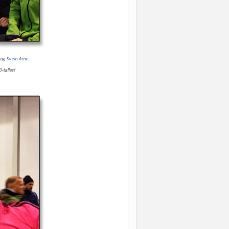
 og
Svein Arne
.
-tallet!