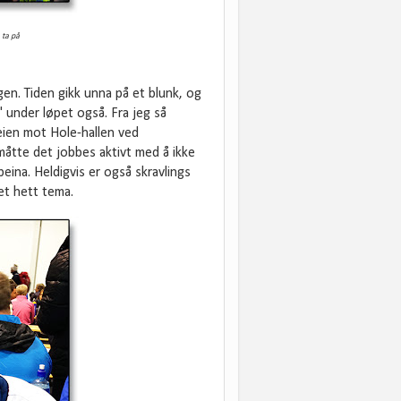
 ta på
en. Tiden gikk unna på et blunk, og
" under løpet også. Fra jeg så
eien mot Hole-hallen ved
måtte det jobbes aktivt med å ikke
eina. Heldigvis er også skravlings
et hett tema.