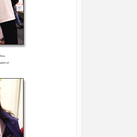
foss,
appet ut.