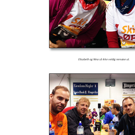
Elisabeth og Nina så ikke veldig nervøse ut.