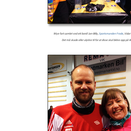
Mye fart samlet ved ett bord! Jan-Billy,
Sportsmanden Frode
, Vidar
Det må skade eller ulykke til for at disse skal bikke opp på 40