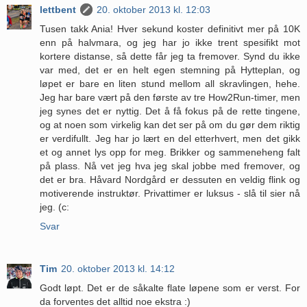
lettbent
20. oktober 2013 kl. 12:03
Tusen takk Ania! Hver sekund koster definitivt mer på 10K
enn på halvmara, og jeg har jo ikke trent spesifikt mot
kortere distanse, så dette får jeg ta fremover. Synd du ikke
var med, det er en helt egen stemning på Hytteplan, og
løpet er bare en liten stund mellom all skravlingen, hehe.
Jeg har bare vært på den første av tre How2Run-timer, men
jeg synes det er nyttig. Det å få fokus på de rette tingene,
og at noen som virkelig kan det ser på om du gør dem riktig
er verdifullt. Jeg har jo lært en del etterhvert, men det gikk
et og annet lys opp for meg. Brikker og sammeneheng falt
på plass. Nå vet jeg hva jeg skal jobbe med fremover, og
det er bra. Håvard Nordgård er dessuten en veldig flink og
motiverende instruktør. Privattimer er luksus - slå til sier nå
jeg. (c:
Svar
Tim
20. oktober 2013 kl. 14:12
Godt løpt. Det er de såkalte flate løpene som er verst. For
da forventes det alltid noe ekstra :)