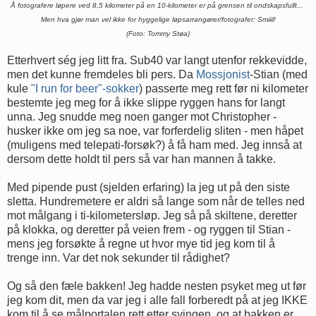
Å fotografere løpere ved 8,5 kilometer på en 10-kilometer er på grensen til ondskapsfullt...
Men hva gjør man vel ikke for hyggelige løpsarrangører/fotografer: Smiiil!
(Foto: Tommy Støa)
Etterhvert ség jeg litt fra. Sub40 var langt utenfor rekkevidde,
men det kunne fremdeles bli pers. Da
Mossjonist
-Stian (med
kule
"I run for beer"-sokker
) passerte meg rett før ni kilometer
bestemte jeg meg for å ikke slippe ryggen hans for langt
unna. Jeg snudde meg noen ganger mot Christopher -
husker ikke om jeg sa noe, var forferdelig sliten - men håpet
(muligens med telepati-forsøk?) å få ham med. Jeg innså at
dersom dette holdt til pers så var han mannen å takke.
Med pipende pust (sjelden erfaring) la jeg ut på den siste
sletta. Hundremetere er aldri så lange som når de telles ned
mot målgang i ti-kilometersløp. Jeg så på skiltene, deretter
på klokka, og deretter på veien frem - og ryggen til Stian -
mens jeg forsøkte å regne ut hvor mye tid jeg kom til å
trenge inn. Var det nok sekunder til rådighet?
Og så den fæle bakken! Jeg hadde nesten psyket meg ut før
jeg kom dit, men da var jeg i alle fall forberedt på at jeg IKKE
kom til å se målportalen rett etter svingen, og at bakken er