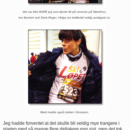
Det var ikke BARE jeg som kjente litt på nervene på Hønefoss,
her illustrert ved Stein-Roger. Helga ser imidlertid veldig avslappet ut.
Marit hadde også trukket i finstasen.
Jeg hadde forventet at det skulle bli veldig mye trangere i
starten med så mange flere deltakere enn sist, men det tok