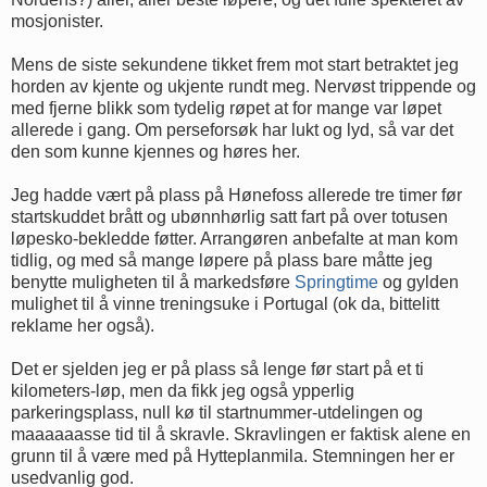
mosjonister.
Mens de siste sekundene tikket frem mot start betraktet jeg
horden av kjente og ukjente rundt meg. Nervøst trippende og
med fjerne blikk som tydelig røpet at for mange var løpet
allerede i gang. Om perseforsøk har lukt og lyd, så var det
den som kunne kjennes og høres her.
Jeg hadde vært på plass på Hønefoss allerede tre timer før
startskuddet brått og ubønnhørlig satt fart på over totusen
løpesko-bekledde føtter. Arrangøren anbefalte at man kom
tidlig, og med så mange løpere på plass bare måtte jeg
benytte muligheten til å markedsføre
Springtime
og gylden
mulighet til å vinne treningsuke i Portugal (ok da, bittelitt
reklame her også).
Det er sjelden jeg er på plass så lenge før start på et ti
kilometers-løp, men da fikk jeg også ypperlig
parkeringsplass, null kø til startnummer-utdelingen og
maaaaaasse tid til å skravle. Skravlingen er faktisk alene en
grunn til å være med på Hytteplanmila. Stemningen her er
usedvanlig god.