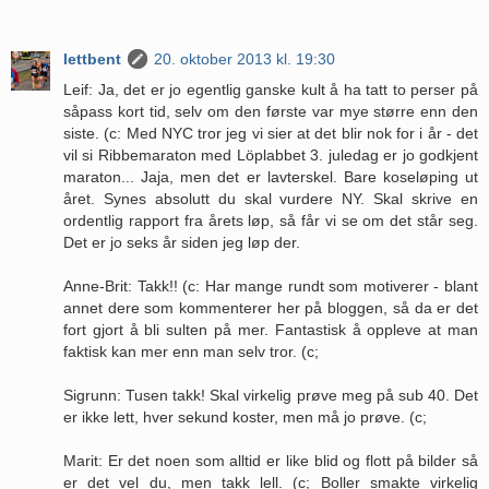
lettbent
20. oktober 2013 kl. 19:30
Leif: Ja, det er jo egentlig ganske kult å ha tatt to perser på
såpass kort tid, selv om den første var mye større enn den
siste. (c: Med NYC tror jeg vi sier at det blir nok for i år - det
vil si Ribbemaraton med Löplabbet 3. juledag er jo godkjent
maraton... Jaja, men det er lavterskel. Bare koseløping ut
året. Synes absolutt du skal vurdere NY. Skal skrive en
ordentlig rapport fra årets løp, så får vi se om det står seg.
Det er jo seks år siden jeg løp der.
Anne-Brit: Takk!! (c: Har mange rundt som motiverer - blant
annet dere som kommenterer her på bloggen, så da er det
fort gjort å bli sulten på mer. Fantastisk å oppleve at man
faktisk kan mer enn man selv tror. (c;
Sigrunn: Tusen takk! Skal virkelig prøve meg på sub 40. Det
er ikke lett, hver sekund koster, men må jo prøve. (c;
Marit: Er det noen som alltid er like blid og flott på bilder så
er det vel du, men takk lell. (c; Boller smakte virkelig