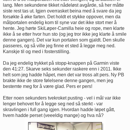
lang. Men sekundene tikket nådeløst avgårde, så her måtte
siste rest tas ut. Igjen overrasket beina med å svare da jeg
forsøkte å øke farten. Det holdt et stykke oppover, men da
målportalen endelig kom til syne var det ikke stort mer å
hente. Jeg hørte SkiLøper-Camilla heie og rope, men klarte
ikke å se etter hvor hun sto (og jeg tror ikke jeg klarte å smile
denne gangen). Det var kun portalen som gjaldt. Den skulle
passeres, og så ville jeg finne et sted å legge meg ned.
Kanskje til og med i fosterstilling.
Da jeg endelig trykket på stopp-knappen på Garmin viste
den 41:27. Skarve seks sekunder raskere enn i 2011. Ikke
helt som jeg hadde håpet, men det var tross alt pers. Ny PB
brakte ikke de store følelsene denne gangen, men jeg
bestemte meg for å være glad. Pers er pers!
Etter noen sekunders tvekroket pusting - vel i mål var ikke
lenger behovet for å legge seg ned så sterkt - var
skravlingen i full gang igjen. Hvordan hadde løpet gått,
hvem hadde perset (veeeldig mange) og hva nå?