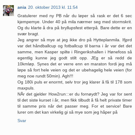
ania
20. oktober 2013 kl. 11:54
Gratulerer med ny PB når du løper så rask er det 6 sec
kjempemye. Under 40 på mila nærmer seg med stormskrit.
Og du klarte å dra på bryllupsfest etterpå. Bare dette er en
svær bragt.
Jeg angrer så mye at jeg ikke dro på Hytteplanmila. Ifjprd
var det håndballcup og fotballcup til barna i år var det det
samme, men Kasper spilte i Ringerikshallen i Hønefoss så
egentlig kunne jeg godt stilt opp. JEg er så redd de
10kmløp. Synes det er verre enn en maraton fordi jeg må
løpe så fort hele veien og det er ubehagelig hele veien (for
meg noe rundt 50min). Agh!!!
Og 180i puls er enormt, selv tror jeg klarer å få til 178 som
maxpuls.
NÅr det gjelder How2run:::er du fornøydt? Jeg var for sent
til det siste kurset i år, men fikk tilbudt å få helt private timer
til samme pris når det passer meg. For et service! Bare
lurer om det kan virkelig gi så mye som jeg håper på
Svar