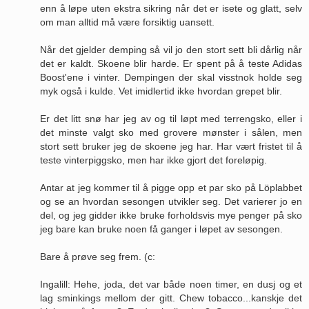
enn å løpe uten ekstra sikring når det er isete og glatt, selv
om man alltid må være forsiktig uansett.
Når det gjelder demping så vil jo den stort sett bli dårlig når
det er kaldt. Skoene blir harde. Er spent på å teste Adidas
Boost'ene i vinter. Dempingen der skal visstnok holde seg
myk også i kulde. Vet imidlertid ikke hvordan grepet blir.
Er det litt snø har jeg av og til løpt med terrengsko, eller i
det minste valgt sko med grovere mønster i sålen, men
stort sett bruker jeg de skoene jeg har. Har vært fristet til å
teste vinterpiggsko, men har ikke gjort det foreløpig.
Antar at jeg kommer til å pigge opp et par sko på Löplabbet
og se an hvordan sesongen utvikler seg. Det varierer jo en
del, og jeg gidder ikke bruke forholdsvis mye penger på sko
jeg bare kan bruke noen få ganger i løpet av sesongen.
Bare å prøve seg frem. (c:
Ingalill: Hehe, joda, det var både noen timer, en dusj og et
lag sminkings mellom der gitt. Chew tobacco...kanskje det