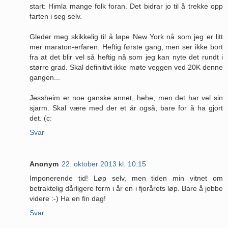
start: Himla mange folk foran. Det bidrar jo til å trekke opp
farten i seg selv.
Gleder meg skikkelig til å løpe New York nå som jeg er litt
mer maraton-erfaren. Heftig første gang, men ser ikke bort
fra at det blir vel så heftig nå som jeg kan nyte det rundt i
større grad. Skal definitivt ikke møte veggen ved 20K denne
gangen...
Jessheim er noe ganske annet, hehe, men det har vel sin
sjarm. Skal være med der et år også, bare for å ha gjort
det. (c:
Svar
Anonym
22. oktober 2013 kl. 10:15
Imponerende tid! Løp selv, men tiden min vitnet om
betraktelig dårligere form i år en i fjorårets løp. Bare å jobbe
videre :-) Ha en fin dag!
Svar