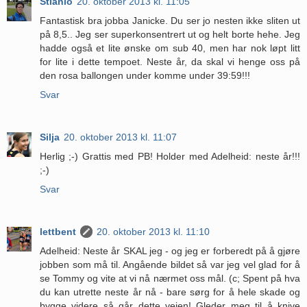
Stianlo
20. oktober 2013 kl. 11:05
Fantastisk bra jobba Janicke. Du ser jo nesten ikke sliten ut
på 8,5.. Jeg ser superkonsentrert ut og helt borte hehe. Jeg
hadde også et lite ønske om sub 40, men har nok løpt litt
for lite i dette tempoet. Neste år, da skal vi henge oss på
den rosa ballongen under komme under 39:59!!!
Svar
Silja
20. oktober 2013 kl. 11:07
Herlig ;-) Grattis med PB! Holder med Adelheid: neste år!!!
;-)
Svar
lettbent
20. oktober 2013 kl. 11:10
Adelheid: Neste år SKAL jeg - og jeg er forberedt på å gjøre
jobben som må til. Angående bildet så var jeg vel glad for å
se Tommy og vite at vi nå nærmet oss mål. (c; Spent på hva
du kan utrette neste år nå - bare sørg for å hele skade og
bygge videre så går dette veien! Gleder meg til å knive