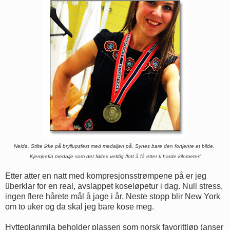
Neida. Stilte ikke på bryllupsfest med medaljen på. Synes bare
den fortjente et bilde.
Kjempefin medalje som det føltes veldig flott å få etter ti harde kilometer!
Etter atter en natt med kompresjonsstrømpene på er jeg
überklar for en real, avslappet koseløpetur i dag. Null stress,
ingen flere hårete mål å jage i år. Neste stopp blir New York
om to uker og da skal jeg bare kose meg.
Hytteplanmila beholder plassen som norsk favorittløp (anser