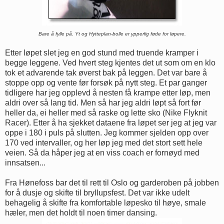
Bare å fylle på. Yt og Hytteplan-bolle er ypperlig føde for løpere.
Etter løpet slet jeg en god stund med truende kramper i
begge leggene. Ved hvert steg kjentes det ut som om en klo
tok et advarende tak øverst bak på leggen. Det var bare å
stoppe opp og vente før forsøk på nytt steg. Et par ganger
tidligere har jeg opplevd å nesten få krampe etter løp, men
aldri over så lang tid. Men så har jeg aldri løpt så fort før
heller da, ei heller med så raske og lette sko (Nike Flyknit
Racer). Etter å ha sjekket dataene fra løpet ser jeg at jeg var
oppe i 180 i puls på slutten. Jeg kommer sjelden opp over
170 ved intervaller, og her løp jeg med det stort sett hele
veien. Så da håper jeg at en viss coach er fornøyd med
innsatsen...
Fra Hønefoss bar det til rett til Oslo og garderoben på jobben
for å dusje og skifte til bryllupsfest. Det var ikke udelt
behagelig å skifte fra komfortable løpesko til høye, smale
hæler, men det holdt til noen timer dansing.