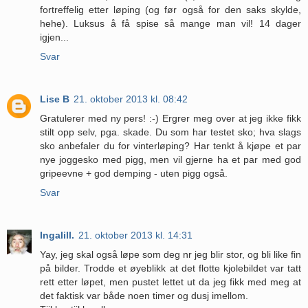
fortreffelig etter løping (og før også for den saks skylde,
hehe). Luksus å få spise så mange man vil! 14 dager
igjen...
Svar
Lise B
21. oktober 2013 kl. 08:42
Gratulerer med ny pers! :-) Ergrer meg over at jeg ikke fikk
stilt opp selv, pga. skade. Du som har testet sko; hva slags
sko anbefaler du for vinterløping? Har tenkt å kjøpe et par
nye joggesko med pigg, men vil gjerne ha et par med god
gripeevne + god demping - uten pigg også.
Svar
Ingalill.
21. oktober 2013 kl. 14:31
Yay, jeg skal også løpe som deg nr jeg blir stor, og bli like fin
på bilder. Trodde et øyeblikk at det flotte kjolebildet var tatt
rett etter løpet, men pustet lettet ut da jeg fikk med meg at
det faktisk var både noen timer og dusj imellom.