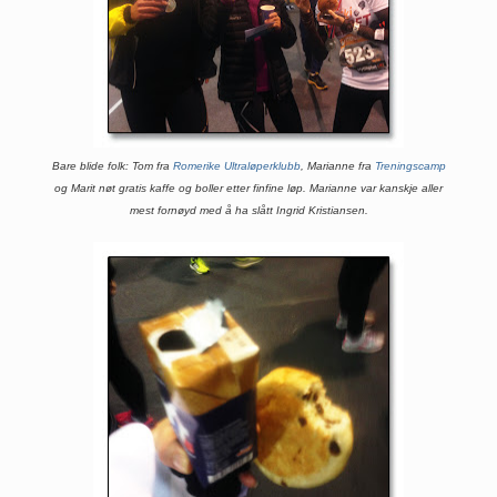
Bare blide folk: Tom fra
Romerike Ultraløperklubb
, Marianne fra
Treningscamp
og Marit nøt
gratis kaffe og boller
etter finfine løp. Marianne var kanskje aller
mest fornøyd
med å ha
slått Ingrid Kristiansen.