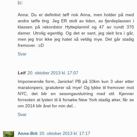
(c;
Anna: Du er definitivt tøff nok Anna, men holder på med
andre tøffe ting. Jeg ER stolt av tiden, av fjerdeplassen i
klassen på rekordstor Hytteplanmil og 47 av rundt 370
damer. Utrolig egentlig. Og det er sant, jeg sleit bra i går,
men jeg tror ikke jeg hatet så veldig mye. Det går stadig
fremover. :cD
Svar
Leif
20. oktober 2013 kl. 17:07
Imponerende form, Janicke! PB på 10km kun 3 uker etter
maratonpers, gratulerer så mye! Og lykke til fremover mot
NYC, det blir en sesongavslutning med stil. Kjenner
forresten at lysten til å forsøke New York stadig øker, får se
om 2014 blir året for min del...
Svar
Anne-Brit
20. oktober 2013 kl. 17:17