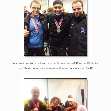
Både Knut og Stig perset, men mål om henholdsvis sub40 og sub39 består.
Jan-Billy var sånn passe fornøyd med sin tid på superraske 36:40.