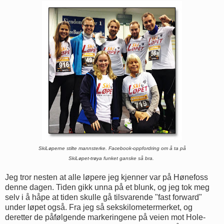
SkiLøperne stilte mannsterke. Facebook-oppfordring
om å ta på
SkiLøpet-trøya funket ganske så bra.
Jeg tror nesten at alle løpere jeg kjenner var på Hønefoss
denne dagen. Tiden gikk unna på et blunk, og jeg tok meg
selv i å håpe at tiden skulle gå tilsvarende "fast forward"
under løpet også. Fra jeg så sekskilometermerket, og
deretter de påfølgende markeringene på veien mot Hole-