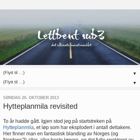
▼
▼
SØNDAG 20. OKTOBER 2013
Hytteplanmila revisited
To år hadde gått. Igjen stod jeg på startstreken på
Hytteplanmila
, et løp som har eksplodert i antall deltakere.
Her finner man en fantastisk blanding av Norges (og
Nordens?) aller, aller beste løpere, og det fulle spekteret av