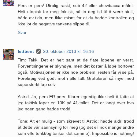
Pers er pers! Utrolig raskt, sub 42 eller chewbacca-målet.
Helt utopisk for meg faktisk, så ta deg tid til å være stolt,
både av tida, men ikke misnt for at du hadde kontrollen og
ikke lot de negative tankene slippe til.
Svar
lettbent
20. oktober 2013 kl. 16:16
Tim: Takk. Det er helt sant at de flate løpene er verst.
Forventningene er skyhøye, men det koster å løpe bortover
også. Motivasjonen er ikke noe problem, resten får vi se på.
Foreløpig ved godt mot i alle fall. Gratulerer så mye med
supersterkt løp selv.
Astrid: Ja, pers ER pers. Klarer egentlig ikke helt å fatte at
jeg faktisk løper en 10K på 41-tallet. Det er langt over hva
jeg noen gang hadde trodd.
Tone: Alt er mulig - som skrevet til Astrid: hadde aldri trodd
at dette var sannsynlig for meg (og det er nok mange andre
som ville tenkt/og tenker det samme). Impossible is nothing!