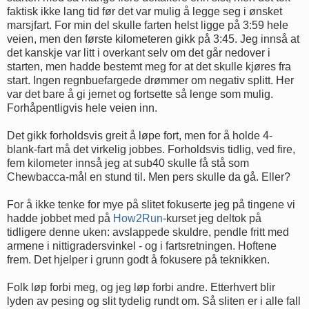
faktisk ikke lang tid før det var mulig å legge seg i ønsket
marsjfart. For min del skulle farten helst ligge på 3:59 hele
veien, men den første kilometeren gikk på 3:45. Jeg innså at
det kanskje var litt i overkant selv om det går nedover i
starten, men hadde bestemt meg for at det skulle kjøres fra
start. Ingen regnbuefargede drømmer om negativ splitt. Her
var det bare å gi jernet og fortsette så lenge som mulig.
Forhåpentligvis hele veien inn.
Det gikk forholdsvis greit å løpe fort, men for å holde 4-
blank-fart må det virkelig jobbes. Forholdsvis tidlig, ved fire,
fem kilometer innså jeg at sub40 skulle få stå som
Chewbacca-mål en stund til. Men pers skulle da gå. Eller?
For å ikke tenke for mye på slitet fokuserte jeg på tingene vi
hadde jobbet med på
How2Run
-kurset jeg deltok på
tidligere denne uken: avslappede skuldre, pendle fritt med
armene i nittigradersvinkel - og i fartsretningen. Hoftene
frem. Det hjelper i grunn godt å fokusere på teknikken.
Folk løp forbi meg, og jeg løp forbi andre. Etterhvert blir
lyden av pesing og slit tydelig rundt om. Så sliten er i alle fall