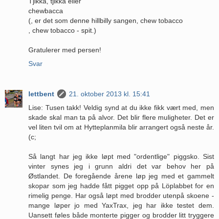
Tjikka, tjikka eller
chewbacca
(, er det som denne hillbilly sangen, chew tobacco
, chew tobacco - spit.)
Gratulerer med persen!
Svar
lettbent
21. oktober 2013 kl. 15:41
Lise: Tusen takk! Veldig synd at du ikke fikk vært med, men
skade skal man ta på alvor. Det blir flere muligheter. Det er
vel liten tvil om at Hytteplanmila blir arrangert også neste år.
(c;
Så langt har jeg ikke løpt med "ordentlige" piggsko. Sist
vinter synes jeg i grunn aldri det var behov her på
Østlandet. De foregående årene løp jeg med et gammelt
skopar som jeg hadde fått pigget opp på Löplabbet for en
rimelig penge. Har også løpt med brodder utenpå skoene -
mange løper jo med YaxTrax, jeg har ikke testet dem.
Uansett føles både monterte pigger og brodder litt tryggere