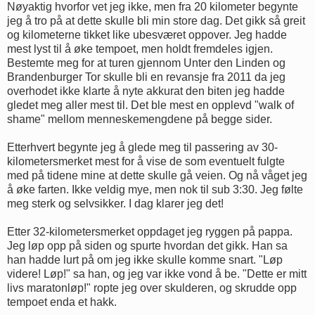
Nøyaktig hvorfor vet jeg ikke, men fra 20 kilometer begynte
jeg å tro på at dette skulle bli min store dag. Det gikk så greit
og kilometerne tikket like ubesværet oppover. Jeg hadde
mest lyst til å øke tempoet, men holdt fremdeles igjen.
Bestemte meg for at turen gjennom Unter den Linden og
Brandenburger Tor skulle bli en revansje fra 2011 da jeg
overhodet ikke klarte å nyte akkurat den biten jeg hadde
gledet meg aller mest til. Det ble mest en opplevd "walk of
shame" mellom menneskemengdene på begge sider.
Etterhvert begynte jeg å glede meg til passering av 30-
kilometersmerket mest for å vise de som eventuelt fulgte
med på tidene mine at dette skulle gå veien. Og nå våget jeg
å øke farten. Ikke veldig mye, men nok til sub 3:30. Jeg følte
meg sterk og selvsikker. I dag klarer jeg det!
Etter 32-kilometersmerket oppdaget jeg ryggen på pappa.
Jeg løp opp på siden og spurte hvordan det gikk. Han sa
han hadde lurt på om jeg ikke skulle komme snart. "Løp
videre! Løp!" sa han, og jeg var ikke vond å be. "Dette er mitt
livs maratonløp!" ropte jeg over skulderen, og skrudde opp
tempoet enda et hakk.