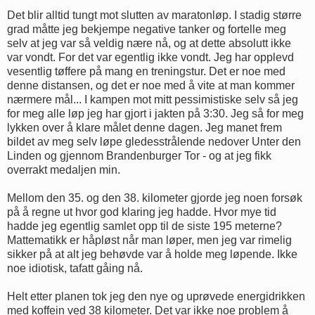
Det blir alltid tungt mot slutten av maratonløp. I stadig større
grad måtte jeg bekjempe negative tanker og fortelle meg
selv at jeg var så veldig nære nå, og at dette absolutt ikke
var vondt. For det var egentlig ikke vondt. Jeg har opplevd
vesentlig tøffere på mang en treningstur. Det er noe med
denne distansen, og det er noe med å vite at man kommer
nærmere mål... I kampen mot mitt pessimistiske selv så jeg
for meg alle løp jeg har gjort i jakten på 3:30. Jeg så for meg
lykken over å klare målet denne dagen. Jeg manet frem
bildet av meg selv løpe gledesstrålende nedover Unter den
Linden og gjennom Brandenburger Tor - og at jeg fikk
overrakt medaljen min.
Mellom den 35. og den 38. kilometer gjorde jeg noen forsøk
på å regne ut hvor god klaring jeg hadde. Hvor mye tid
hadde jeg egentlig samlet opp til de siste 195 meterne?
Mattematikk er håpløst når man løper, men jeg var rimelig
sikker på at alt jeg behøvde var å holde meg løpende. Ikke
noe idiotisk, tafatt gåing nå.
Helt etter planen tok jeg den nye og uprøvede energidrikken
med koffein ved 38 kilometer. Det var ikke noe problem å