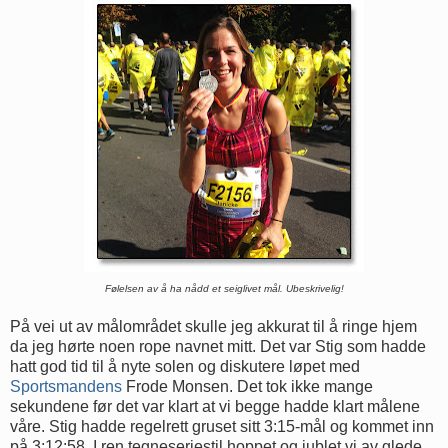
Følelsen av å ha nådd et seiglivet mål. Ubeskrivelig!
På vei ut av målområdet skulle jeg akkurat til å ringe hjem
da jeg hørte noen rope navnet mitt. Det var Stig som hadde
hatt god tid til å nyte solen og diskutere løpet med
Sportsmandens
Frode Monsen. Det tok ikke mange
sekundene før det var klart at vi begge hadde klart målene
våre. Stig hadde regelrett gruset sitt 3:15-mål og kommet inn
på 3:12:58. I ren tegneseriestil hoppet og jublet vi av glede.