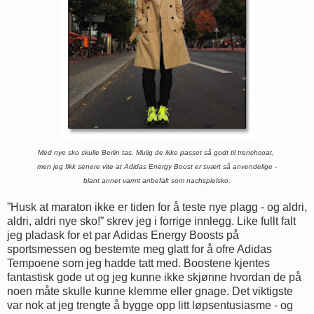
Med nye sko skulle Berlin tas. Mulig de ikke passet så godt til trenchcoat,
men jeg fikk senere vite at Adidas Energy
Boost er svært så anvendelige -
blant annet varmt anbefalt som nachspielsko.
”Husk at maraton ikke er tiden for å teste nye plagg - og aldri,
aldri, aldri nye sko!” skrev jeg i forrige innlegg. Like fullt falt
jeg pladask for et par Adidas Energy Boosts på
sportsmessen og bestemte meg glatt for å ofre Adidas
Tempoene som jeg hadde tatt med. Boostene kjentes
fantastisk gode ut og jeg kunne ikke skjønne hvordan de på
noen måte skulle kunne klemme eller gnage. Det viktigste
var nok at jeg trengte å bygge opp litt løpsentusiasme - og