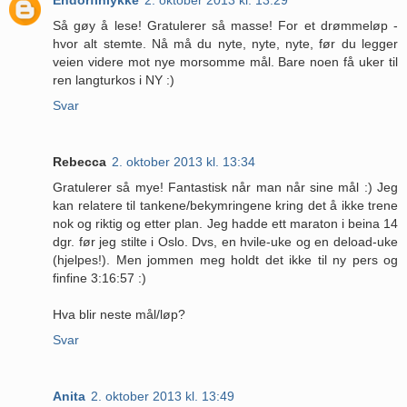
Så gøy å lese! Gratulerer så masse! For et drømmeløp -
hvor alt stemte. Nå må du nyte, nyte, nyte, før du legger
veien videre mot nye morsomme mål. Bare noen få uker til
ren langturkos i NY :)
Svar
Rebecca
2. oktober 2013 kl. 13:34
Gratulerer så mye! Fantastisk når man når sine mål :) Jeg
kan relatere til tankene/bekymringene kring det å ikke trene
nok og riktig og etter plan. Jeg hadde ett maraton i beina 14
dgr. før jeg stilte i Oslo. Dvs, en hvile-uke og en deload-uke
(hjelpes!). Men jommen meg holdt det ikke til ny pers og
finfine 3:16:57 :)
Hva blir neste mål/løp?
Svar
Anita
2. oktober 2013 kl. 13:49