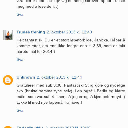
Gratulerer med flott løp! Og en herlig skrevet rapport. Koste
meg med å lese den. :)
Svar
Trudes trening
2. oktober 2013 kl. 12:40
Helt fantastisk. Du er et stort løpeforbilde, Janicke. Håper å
komme etter, om enn ikke lengre enn til 3.39, som er mitt
hårete mål for 2014-)
Svar
Unknown
2. oktober 2013 kl. 12:44
Gratulerer med sub 3:30! Fantastisk! Stilig kjole og nydelige
sko (brukte samme type selv). Løp også i Berlin og klarte
målet som var sub 4 timer, så jeg er også kjempefornøyd:-)
Lykke til med nye løpemål framover!
Svar
Endorfinlykke
2. oktober 2013 kl. 13:29