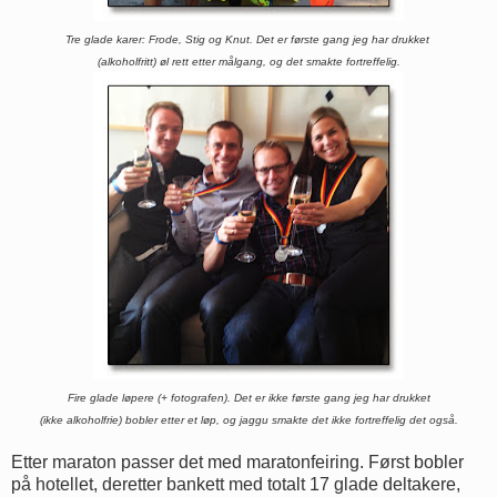
Tre glade karer: Frode, Stig og Knut. Det er første gang jeg har drukket
(alkoholfritt) øl
rett etter målgang, og det smakte fortreffelig.
Fire glade løpere (+ fotografen). Det er ikke første gang jeg har drukket
(ikke alkoholfrie) bobler etter et løp, og jaggu smakte det ikke fortreffelig det også.
Etter maraton passer det med maratonfeiring. Først bobler
på hotellet, deretter bankett med totalt 17 glade deltakere,