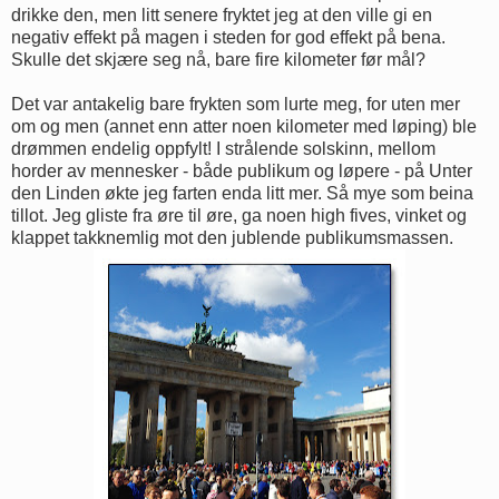
drikke den, men litt senere fryktet jeg at den ville gi en
negativ effekt på magen i steden for god effekt på bena.
Skulle det skjære seg nå, bare fire kilometer før mål?
Det var antakelig bare frykten som lurte meg, for uten mer
om og men (annet enn atter noen kilometer med løping) ble
drømmen endelig oppfylt! I strålende solskinn, mellom
horder av mennesker - både publikum og løpere - på Unter
den Linden økte jeg farten enda litt mer. Så mye som beina
tillot. Jeg gliste fra øre til øre, ga noen high fives, vinket og
klappet takknemlig mot den jublende publikumsmassen.