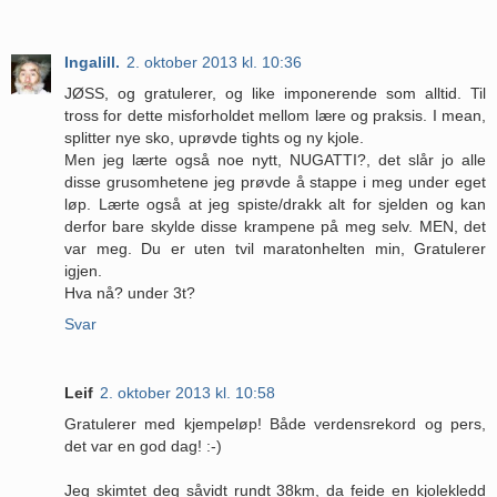
Ingalill.
2. oktober 2013 kl. 10:36
JØSS, og gratulerer, og like imponerende som alltid. Til
tross for dette misforholdet mellom lære og praksis. I mean,
splitter nye sko, uprøvde tights og ny kjole.
Men jeg lærte også noe nytt, NUGATTI?, det slår jo alle
disse grusomhetene jeg prøvde å stappe i meg under eget
løp. Lærte også at jeg spiste/drakk alt for sjelden og kan
derfor bare skylde disse krampene på meg selv. MEN, det
var meg. Du er uten tvil maratonhelten min, Gratulerer
igjen.
Hva nå? under 3t?
Svar
Leif
2. oktober 2013 kl. 10:58
Gratulerer med kjempeløp! Både verdensrekord og pers,
det var en god dag! :-)
Jeg skimtet deg såvidt rundt 38km, da feide en kjolekledd