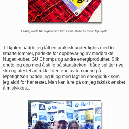
Lørdag kveld ble avgjørelsen tatt: Berlin skulle bli første løp i kjole.
Til kjolen hadde jeg fått en praktisk under-tights med to
smarte lommer, perfekte for oppbevaring av medbrakte
Nugatti-tuber, GU Chomps og andre energiprodukter. Slik
endte jeg opp med å stille på startstreken i både splitter nye
sko og utestet antrekk. I den ene av lommene på
løpetightsen hadde jeg til og med lagt en energidrikk som
jeg aldri før har testet. Man kan lure på om jeg faktisk ønsket
å mislykkes...