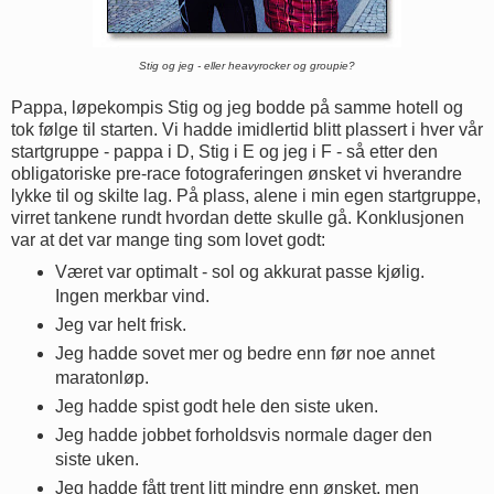
Stig og jeg - eller heavyrocker og groupie?
Pappa, løpekompis Stig og jeg bodde på samme hotell og
tok følge til starten. Vi hadde imidlertid blitt plassert i hver vår
startgruppe - pappa i D, Stig i E og jeg i F - så etter den
obligatoriske pre-race fotograferingen ønsket vi hverandre
lykke til og skilte lag. På plass, alene i min egen startgruppe,
virret tankene rundt hvordan dette skulle gå. Konklusjonen
var at det var mange ting som lovet godt:
Været var optimalt - sol og akkurat passe kjølig.
Ingen merkbar vind.
Jeg var helt frisk.
Jeg hadde sovet mer og bedre enn før noe annet
maratonløp.
Jeg hadde spist godt hele den siste uken.
Jeg hadde jobbet forholdsvis normale dager den
siste uken.
Jeg hadde fått trent litt mindre enn ønsket, men