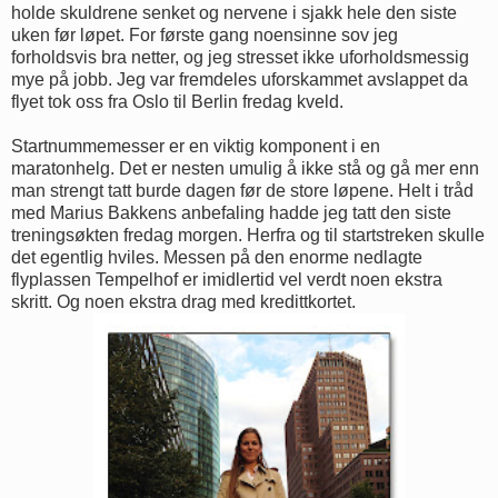
holde skuldrene senket og nervene i sjakk hele den siste
uken før løpet. For første gang noensinne sov jeg
forholdsvis bra netter, og jeg stresset ikke uforholdsmessig
mye på jobb. Jeg var fremdeles uforskammet avslappet da
flyet tok oss fra Oslo til Berlin fredag kveld.
Startnummemesser er en viktig komponent i en
maratonhelg. Det er nesten umulig å ikke stå og gå mer enn
man strengt tatt burde dagen før de store løpene. Helt i tråd
med Marius Bakkens anbefaling hadde jeg tatt den siste
treningsøkten fredag morgen. Herfra og til startstreken skulle
det egentlig hviles. Messen på den enorme nedlagte
flyplassen Tempelhof er imidlertid vel verdt noen ekstra
skritt. Og noen ekstra drag med kredittkortet.