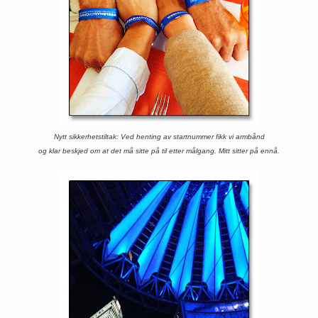
Nytt sikkerhetstiltak: Ved henting av startnummer fikk vi armbånd
og klar beskjed om at det må sitte på til etter målgang. Mitt sitter på ennå.