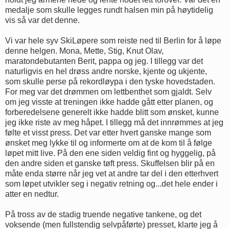
medalje som skulle legges rundt halsen min på høytidelig
vis så var det denne.
Vi var hele syv SkiLøpere som reiste ned til Berlin for å løpe
denne helgen. Mona, Mette, Stig, Knut Olav,
maratondebutanten Berit, pappa og jeg. I tillegg var det
naturligvis en hel drøss andre norske, kjente og ukjente,
som skulle perse på rekordløypa i den tyske hovedstaden.
For meg var det drømmen om lettbenthet som gjaldt. Selv
om jeg visste at treningen ikke hadde gått etter planen, og
forberedelsene generelt ikke hadde blitt som ønsket, kunne
jeg ikke riste av meg håpet. I tillegg må det innrømmes at jeg
følte et visst press. Det var etter hvert ganske mange som
ønsket meg lykke til og informerte om at de kom til å følge
løpet mitt live. På den ene siden veldig fint og hyggelig, på
den andre siden et ganske tøft press. Skuffelsen blir på en
måte enda større når jeg vet at andre tar del i den etterhvert
som løpet utvikler seg i negativ retning og...det hele ender i
atter en nedtur.
På tross av de stadig truende negative tankene, og det
voksende (men fullstendig selvpåførte) presset, klarte jeg å