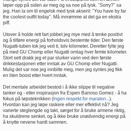
løper opp på siden av meg og sa noe på tysk. "Sorry?" sa
jeg. Han la om til engelsk med tysk aksent: "You have by far
the coolest outfit today". Må innrømme at det ga en ekstra
piff.
Utover å holde rett fart jobbet jeg mye med å tenke positivt
og å tilføre energi på forholdsvis bestemte tider. Den første
Nugatti-tuben tok jeg ved ti, tolv kilometer. Deretter fylte jeg
på med GU Chomp eller Nugatti omlag hver femte kilometer.
Stort sett drakk jeg et par slurker vann ved den første
drikkestasjonen etter inntak av GU Chomp eller Nugatti.
Mulig det var noe jeg innbilte meg, men jeg syntes jeg fikk
en liten boost etter hvert inntak.
Det mentale arbeidet bestod i å ikke slippe til negative
tanker og - etter inspirasjon fra Espen Barroso Gomez - å ha
fokus på løpsteknikken (
Ingen respekt for maraton...
).
Hvordan kan jeg løpe raskere eller mer effektivt nå? Jeg
varierte steglengde og takt, sørget for å bruke armene riktig,
ha skuldrene senket, og å ikke bruke unødvendig energi på
å knytte nevene hardt sammen.