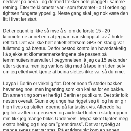
nedover på bena - og dermed trekker hele plagget i samme
retning. Etter tre kilometer var - som forventet - alt i orden og
tightsen fungerte ypperlig. Neste gang skal jeg nok væte den
litt i livet før start.
Det er egentlig ikke så mye å si om de første 15 - 20
kilometerne annet enn at jeg var manisk opptatt av å holde
rett fart. Det var ikke helt enkelt ettersom GPS'en stadig var
fullstendig på bærtur. Derfor bestod kontrollen hovedsakelig
i å sjekke at kilometermarkeringene ble passert på
femminuttersintervaller. I begynnelsen lå jeg ca 15 sekunder
etter skjema, men jeg var forsiktig med å løpe inn tiden selv
om jeg etterhvert kjente at beina slettes ikke var så dumme.
Løypa i Berlin er virkelig flat. Det er noen få steder bakken
hever seg noe, men ingenting som kan kalles for en bakke.
En annen ting som er herlig i Berlin er publikum. Det står folk
nesten overalt. Gamle og unge har rigget seg til og heier, gir
high fives og støtter løperne på fantastisk vis. Allerede fra
jeg tok av fleece-genseren og avdekket kjolen i startgruppen
min fikk jeg mange blikk. Underveis i løypa sikret kjolen meg
ekstra heiing og tilrop om "great dress". Det var tydelig at
mange synes det var stas. På et tidspunkt kom en annen