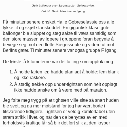
Gule ballonger over Siegesseule - Seierssøylen.
Det 40. Berlin Marathon er i gang.
Få minutter senere ønsket Haile Gebreselassie oss alle
lykke til og skjøt startskuddet. En gigantisk klase gule
ballonger ble sluppet og steg sakte til værs samtidig som
den store massen av løpere i gruppene foran begynte å
bevege seg mot den flotte Siegesseule og videre ut mot
Berlins gater. Ti minutter senere var også gruppe F igang.
De første få kilometerne var det to ting som opptok meg:
Å holde farten jeg hadde planlagt å holde: fem blank
og ikke raskere.
Å stadig trekke opp under-tightsen som helt opplagt
ikke hadde ønske om å være med på maraton.
Jeg følte meg trygg på at tightsen ville sitte så snart huden
ble svett og ga mer motstand for jeg har vært borte i
tilsvarende tidligere. Tightsen er veldig komfortabel uten
stram strikk i livet, og når den da benyttes av en med
forholdsvis kraftige lår så blir det fort slik at den kryper