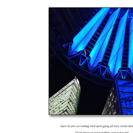
Hjem fra pre-run middag med spent gjeng på Sony Center lør
Mulig det er en real
turistfelle, men kult er det.