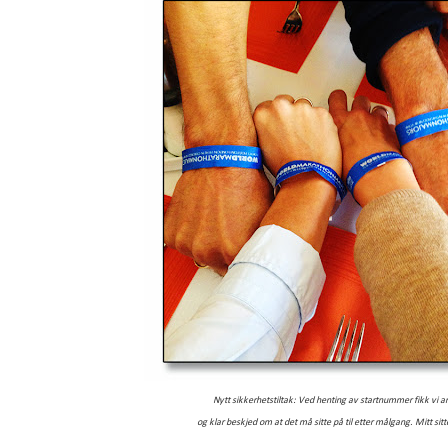
Nytt sikkerhetstiltak: Ved henting av startnummer fikk vi 
og klar beskjed om at det må sitte på til etter målgang. Mitt sit