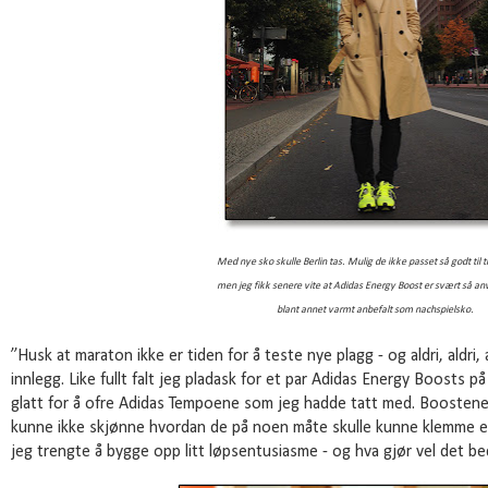
Med nye sko skulle Berlin tas. Mulig de ikke passet så godt til 
men jeg fikk senere vite at Adidas Energy
Boost er svært så an
blant annet varmt anbefalt som nachspielsko.
”Husk at maraton ikke er tiden for å teste nye plagg - og aldri, aldri, a
innlegg. Like fullt falt jeg pladask for et par Adidas Energy Boost
glatt for å ofre Adidas Tempoene som jeg hadde tatt med. Boostene
kunne ikke skjønne hvordan de på noen måte skulle kunne klemme ell
jeg trengte å bygge opp litt løpsentusiasme - og hva gjør vel det be