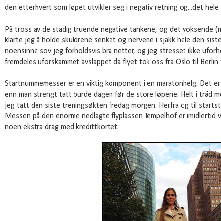
den etterhvert som løpet utvikler seg i negativ retning og...det hele 
På tross av de stadig truende negative tankene, og det voksende (m
klarte jeg å holde skuldrene senket og nervene i sjakk hele den sist
noensinne sov jeg forholdsvis bra netter, og jeg stresset ikke ufor
fremdeles uforskammet avslappet da flyet tok oss fra Oslo til Berlin 
Startnummemesser er en viktig komponent i en maratonhelg. Det er 
enn man strengt tatt burde dagen før de store løpene. Helt i tråd 
jeg tatt den siste treningsøkten fredag morgen. Herfra og til startstr
Messen på den enorme nedlagte flyplassen Tempelhof er imidlertid ve
noen ekstra drag med kredittkortet.