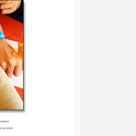
armbånd
ter på ennå.