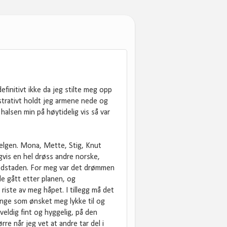
efinitivt ikke da jeg stilte meg opp
trativt holdt jeg armene nede og
halsen min på høytidelig vis så var
 helgen. Mona, Mette, Stig, Knut
igvis en hel drøss andre norske,
vedstaden. For meg var det drømmen
de gått etter planen, og
riste av meg håpet. I tillegg må det
ange som ønsket meg lykke til og
veldig fint og hyggelig, på den
re når jeg vet at andre tar del i