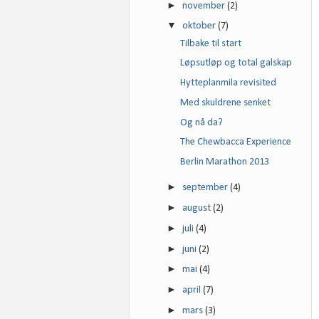
►
november
(2)
▼
oktober
(7)
Tilbake til start
Løpsutløp og total galskap
Hytteplanmila revisited
Med skuldrene senket
Og nå da?
The Chewbacca Experience
Berlin Marathon 2013
►
september
(4)
►
august
(2)
►
juli
(4)
►
juni
(2)
►
mai
(4)
►
april
(7)
►
mars
(3)