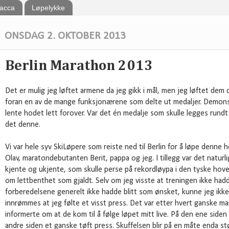
bacca
Løpelykke
ONSDAG 2. OKTOBER 2013
Berlin Marathon 2013
Det er mulig jeg løftet armene da jeg gikk i mål, men jeg løftet dem d
foran en av de mange funksjonærene som delte ut medaljer. Demons
lente hodet lett forover. Var det én medalje som skulle legges rundt 
det denne.
Vi var hele syv SkiLøpere som reiste ned til Berlin for å løpe denne
Olav, maratondebutanten Berit, pappa og jeg. I tillegg var det naturl
kjente og ukjente, som skulle perse på rekordløypa i den tyske ho
om lettbenthet som gjaldt. Selv om jeg visste at treningen ikke had
forberedelsene generelt ikke hadde blitt som ønsket, kunne jeg ikke 
innrømmes at jeg følte et visst press. Det var etter hvert ganske m
informerte om at de kom til å følge løpet mitt live. På den ene siden 
andre siden et ganske tøft press. Skuffelsen blir på en måte enda stør