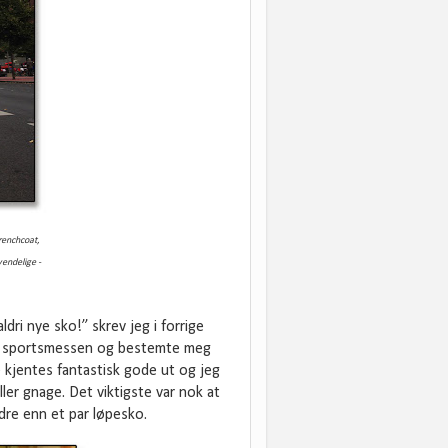
trenchcoat,
vendelige -
ldri nye sko!” skrev jeg i forrige
s på sportsmessen og bestemte meg
 kjentes fantastisk gode ut og jeg
er gnage. Det viktigste var nok at
dre enn et par løpesko.