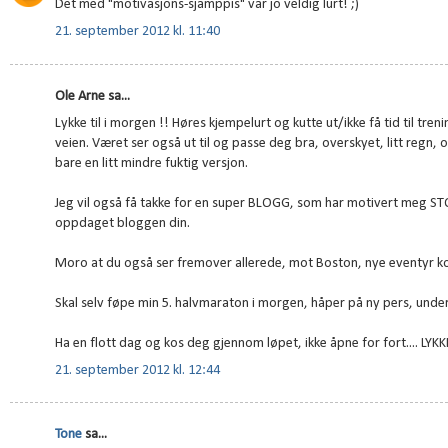
Det med "motivasjons-sjamppis" var jo veldig lurt! ;)
21. september 2012 kl. 11:40
Ole Arne sa...
Lykke til i morgen !! Høres kjempelurt og kutte ut/ikke få tid til treni
veien. Været ser også ut til og passe deg bra, overskyet, litt regn, 
bare en litt mindre fuktig versjon.
Jeg vil også få takke for en super BLOGG, som har motivert meg STO
oppdaget bloggen din.
Moro at du også ser fremover allerede, mot Boston, nye eventyr k
Skal selv føpe min 5. halvmaraton i morgen, håper på ny pers, unde
Ha en flott dag og kos deg gjennom løpet, ikke åpne for fort.... LYKKE
21. september 2012 kl. 12:44
Tone
sa...