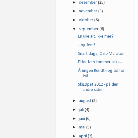
►
desember
(25)
►
november
(3)
►
oktober
(6)
▼
september
(6)
En uke alt. Ikke mer?
...og fem!
Snart dags; Oslo Maraton
Etter fem kommer seks...
Årungen Rundt - og tid for
tvil
SkiLøpet 2012 - på den
andre siden
►
august
(5)
►
juli
(4)
►
juni
(6)
►
mai
(5)
►
april
(7)