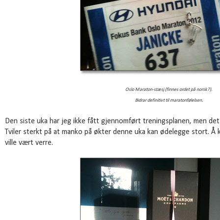
Oslo Maraton-stæsj (finnes ordet på norsk?).
Bidrar definitivt til maratonfølelsen.
Den siste uka har jeg ikke fått gjennomført treningsplanen, men de
Tviler sterkt på at manko på økter denne uka kan ødelegge stort. Å 
ville vært verre.