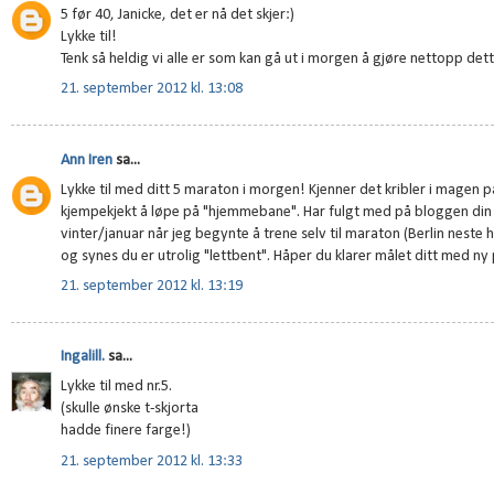
5 før 40, Janicke, det er nå det skjer:)
Lykke til!
Tenk så heldig vi alle er som kan gå ut i morgen å gjøre nettopp det
21. september 2012 kl. 13:08
Ann Iren
sa...
Lykke til med ditt 5 maraton i morgen! Kjenner det kribler i magen på
kjempekjekt å løpe på "hjemmebane". Har fulgt med på bloggen din
vinter/januar når jeg begynte å trene selv til maraton (Berlin neste 
og synes du er utrolig "lettbent". Håper du klarer målet ditt med ny
21. september 2012 kl. 13:19
Ingalill.
sa...
Lykke til med nr.5.
(skulle ønske t-skjorta
hadde finere farge!)
21. september 2012 kl. 13:33