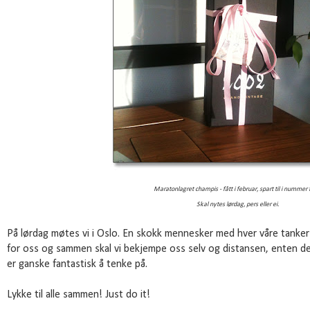
Maratonlagret champis - fått i februar, spart til i nummer
Skal nytes lørdag, pers eller ei.
På lørdag møtes vi i Oslo. En skokk mennesker med hver våre tanke
for oss og sammen skal vi bekjempe oss selv og distansen, enten den
er ganske fantastisk å tenke på.
Lykke til alle sammen! Just do it!