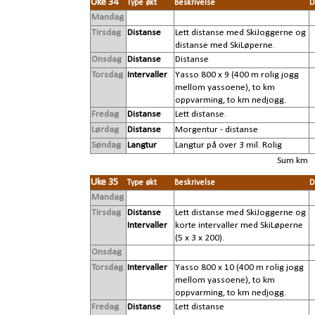
Uke 34
Type økt
Beskrivelse
D
Mandag
Tirsdag
Distanse
Lett distanse med SkiJoggerne og
distanse med SkiLøperne.
Onsdag
Distanse
Distanse
Torsdag
Intervaller
Yasso 800 x 9 (400 m rolig jogg
mellom yassoene), to km
oppvarming, to km nedjogg.
Fredag
Distanse
Lett distanse.
Lørdag
Distanse
Morgentur - distanse
Søndag
Langtur
Langtur på over 3 mil. Rolig
Sum km
Uke 35
Type økt
Beskrivelse
D
Mandag
Tirsdag
Distanse
Lett distanse med SkiJoggerne og
Intervaller
korte intervaller med SkiLøperne
(5 x 3 x 200).
Onsdag
Torsdag
Intervaller
Yasso 800 x 10 (400 m rolig jogg
mellom yassoene), to km
oppvarming, to km nedjogg.
Fredag
Distanse
Lett distanse