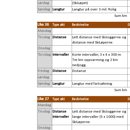
Lørdag
(SkiLøpet)
Søndag
Langtur
Langtur på over 3 mil. Rolig
Sum km
Uke 36
Type økt
Beskrivelse
D
Mandag
Tirsdag
Distanse
Lett distanse med SkiJoggerne og
distanse med SkiLøperne.
Onsdag
Torsdag
Intervaller
Korte intervaller, 3 x 4 x 300 m.
Tre km oppvarming og 2 km
nedjogg.
Fredag
Distanse
Distanse
Lørdag
Søndag
Langtur
Langtur med fartsøkning.
Sum km
Uke 37
Type økt
Beskrivelse
D
Mandag
Tirsdag
Distanse
Lett distanse med SkiJoggerne og
Intervaller
lange intervaller (5 x 1000) med
SkiLøperne.
Onsdag