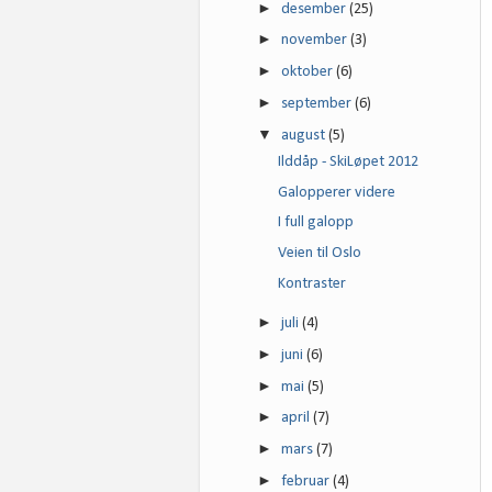
►
desember
(25)
►
november
(3)
►
oktober
(6)
►
september
(6)
▼
august
(5)
Ilddåp - SkiLøpet 2012
Galopperer videre
I full galopp
Veien til Oslo
Kontraster
►
juli
(4)
►
juni
(6)
►
mai
(5)
►
april
(7)
►
mars
(7)
►
februar
(4)