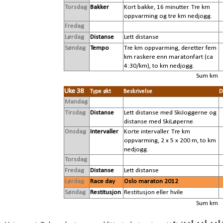
Torsdag
Bakker
Kort bakke, 16 minutter. Tre km
oppvarming og tre km nedjogg.
Fredag
Lørdag
Distanse
Lett distanse
Søndag
Tempo
Tre km oppvarming, deretter fem
km raskere enn maratonfart (ca
4:30/km), to km nedjogg.
Sum km
Uke 38
Type økt
Beskrivelse
D
Mandag
Tirsdag
Distanse
Lett distanse med SkiJoggerne og
distanse med SkiLøperne.
Onsdag
Intervaller
Korte intervaller. Tre km
oppvarming, 2 x 5 x 200 m, to km
nedjogg.
Torsdag
Fredag
Distanse
Lett distanse
Lørdag
Race day
Oslo maraton 2012
Søndag
Restitusjon
Restitusjon eller hvile
Sum km