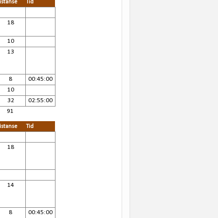
istanse
Tid
18
10
13
8
00:45:00
10
32
02:55:00
91
istanse
Tid
18
14
8
00:45:00