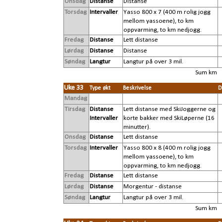
Onsdag
Distanse
Distanse
Torsdag
Intervaller
Yasso 800 x 7 (400 m rolig jogg
mellom yassoene), to km
oppvarming, to km nedjogg.
Fredag
Distanse
Lett distanse
Lørdag
Distanse
Distanse
Søndag
Langtur
Langtur på over 3 mil.
Sum km
Uke 33
Type økt
Beskrivelse
D
Mandag
Tirsdag
Distanse
Lett distanse med SkiJoggerne og
Intervaller
korte bakker med SkiLøperne (16
minutter).
Onsdag
Distanse
Lett distanse
Torsdag
Intervaller
Yasso 800 x 8 (400 m rolig jogg
mellom yassoene), to km
oppvarming, to km nedjogg.
Fredag
Distanse
Lett distanse
Lørdag
Distanse
Morgentur - distanse
Søndag
Langtur
Langtur på over 3 mil.
Sum km