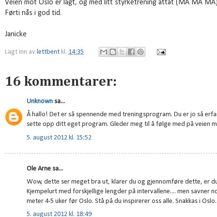
Veien mot Oslo er lagt, og med litt styrketrening attåt (MÅ MÅ MÅ) s
Førti nås i god tid.
Janicke
Lagt inn av
lettbent
kl.
14:35
16 kommentarer:
Unknown
sa...
Å hallo! Det er så spennende med treningsprogram. Du er jo så erfaren
sette opp ditt eget program. Gleder meg til å følge med på veien 
5. august 2012 kl. 15:52
Ole Arne sa...
Wow, dette ser meget bra ut, klarer du og gjennomføre dette, er du
Kjempelurt med forskjellige lengder på intervallene.... men savner n
meter 4-5 uker før Oslo. Stå på du inspirerer oss alle. Snakkas i Oslo.
5. august 2012 kl. 18:49