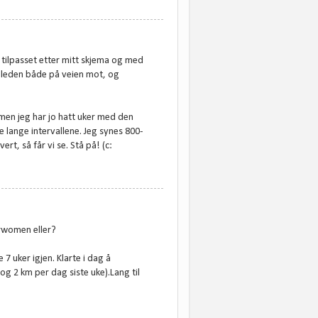
 tilpasset etter mitt skjema og med
egleden både på veien mot, og
 men jeg har jo hatt uker med den
lange intervallene. Jeg synes 800-
rt, så får vi se. Stå på! (c:
erwomen eller?
 7 uker igjen. Klarte i dag å
og 2 km per dag siste uke).Lang til