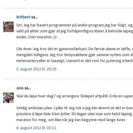
lettbent
sa...
Siri: Jeg har basert programmet på andre program jeg har fulgt, og
vekt på økter som gjør at jeg forhåpentligvis klarer å beholde løp
under, Oslo maraton. (c:
Ole Arne: Jeg tror det er gjennomførbart. De første ukene er tøffe,
mengden tidligere. Jeg tror tempoøktene gjør samme nytten som de 
metersintervaller er laaangt. Uansett er det rom for justering etterhve
5. august 2012 kl. 20:29
ania
sa...
Skal du løpe hver dag? og arrangere Skiløpet attpåtil. Erdu en sup
Veldig ambisiøs plan. Lykke til. Jeg må si jeg ble skremt at det er bare
prestere å løpe hele 6 km (etter 30 dager uten noe som helst løping 
maraton for meg, vet ikke når jeg kan begynne med lange turer.
6. august 2012 kl. 03:21