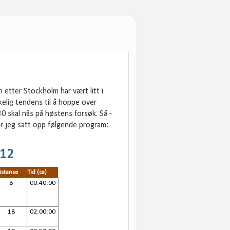
etter Stockholm har vært litt i
elig tendens til å hoppe over
0 skal nås på høstens forsøk. Så -
r jeg satt opp følgende program:
012
istanse
Tid (ca)
8
00:40:00
18
02:00:00