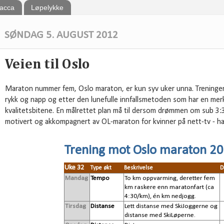
bacca
Løpelykke
SØNDAG 5. AUGUST 2012
Veien til Oslo
Maraton nummer fem, Oslo maraton, er kun syv uker unna. Treningen 
rykk og napp og etter den lunefulle innfallsmetoden som har en merk
kvalitetsbitene. En målrettet plan må til dersom drømmen om sub 3:3
motivert og akkompagnert av OL-maraton for kvinner på nett-tv - ha
Trening mot Oslo maraton 2
Uke 32
Type økt
Beskrivelse
D
Mandag
Tempo
To km oppvarming, deretter fem
km raskere enn maratonfart (ca
4:30/km), én km nedjogg.
Tirsdag
Distanse
Lett distanse med SkiJoggerne og
distanse med SkiLøperne.