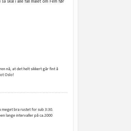
å skal i alle fall målet om Fem før
 nå, at det helt sikkert går fint å
mot Oslo!
 meget bra rustet for sub 3:30.
oen lange intervaller på ca.2000