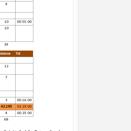
9
10
00:55:00
10
39
istanse
Tid
12
7
3
00:16:00
42.195
03:29:00
4
00:25:00
68