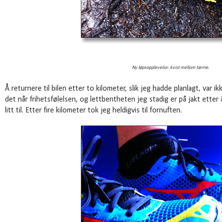
Ny løpsopplevelse: kvist mellom tærne.
Å returnere til bilen etter to kilometer, slik jeg hadde planlagt, var i
det når frihetsfølelsen, og lettbentheten jeg stadig er på jakt ette
litt til. Etter fire kilometer tok jeg heldigvis til fornuften.