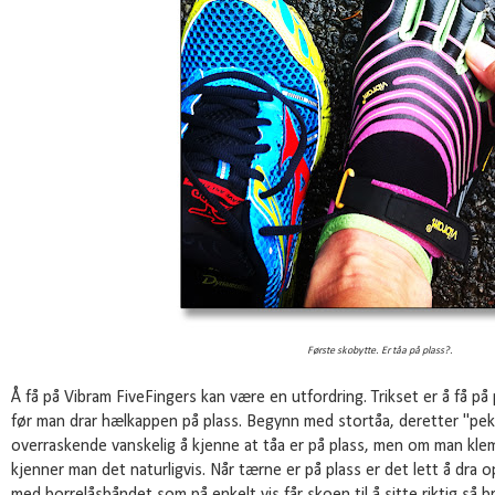
Første skobytte. Er tåa på plass?.
Å få på Vibram FiveFingers kan være en utfordring. Trikset er å få på 
før man drar hælkappen på plass. Begynn med stortåa, deretter "peke
overraskende vanskelig å kjenne at tåa er på plass, men om man kle
kjenner man det naturligvis. Når tærne er på plass er det lett å dr