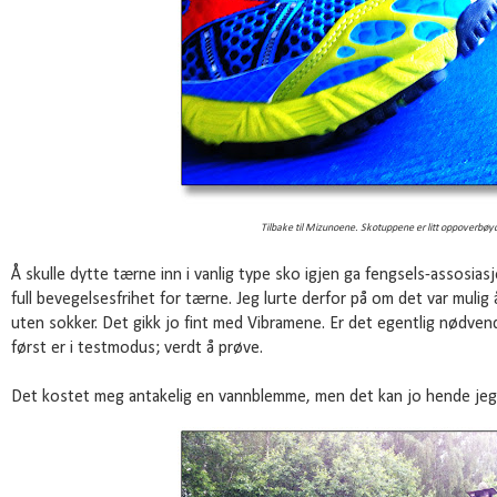
Tilbake til Mizunoene. Skotuppene er litt oppoverbøy
Å skulle dytte tærne inn i vanlig type sko igjen ga fengsels-assosia
full bevegelsesfrihet for tærne. Jeg lurte derfor på om det var mulig
uten sokker. Det gikk jo fint med Vibramene. Er det egentlig nødve
først er i testmodus; verdt å prøve.
Det kostet meg antakelig en vannblemme, men det kan jo hende jeg