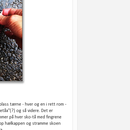
plass tærne - hver og en i rett rom -
tåa"(?) og så videre. Det er
mmer på hver sko-tå med fingrene
a opp hælkappen og stramme skoen