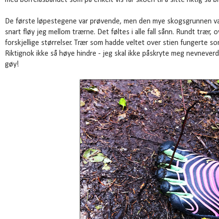
med borrelåsbåndet som på enkelt vis får skoen til å sitte riktig så br
De første løpestegene var prøvende, men den mye skogsgrunnen var 
snart fløy jeg mellom trærne. Det føltes i alle fall sånn. Rundt trær, 
forskjellige størrelser. Trær som hadde veltet over stien fungerte s
Riktignok ikke så høye hindre - jeg skal ikke påskryte meg nevneverd
gøy!