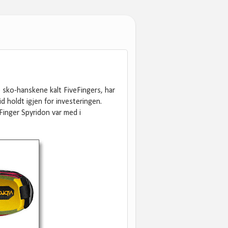
e sko-hanskene kalt FiveFingers, har
id holdt igjen for investeringen.
Finger Spyridon var med i