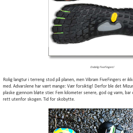
Endelig FiveFingers!
Rolig langtur i terreng stod på planen, men Vibram FiveFingers er ik
med. Advarslene har vært mange: Vær forsiktig! Derfor ble det Miz
plaske gjennom bløte stier. Fem kilometer senere, god og varm, bar d
rett utenfor skogen. Tid for skobytte.