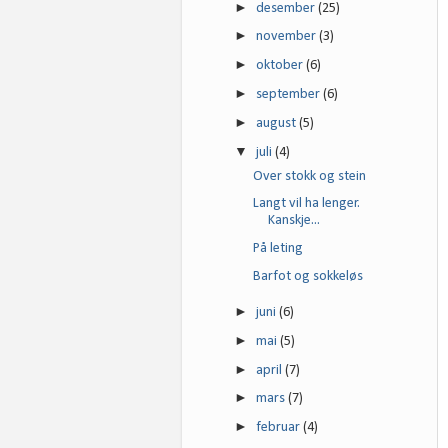
►
desember
(25)
►
november
(3)
►
oktober
(6)
►
september
(6)
►
august
(5)
▼
juli
(4)
Over stokk og stein
Langt vil ha lenger.
Kanskje...
På leting
Barfot og sokkeløs
►
juni
(6)
►
mai
(5)
►
april
(7)
►
mars
(7)
►
februar
(4)