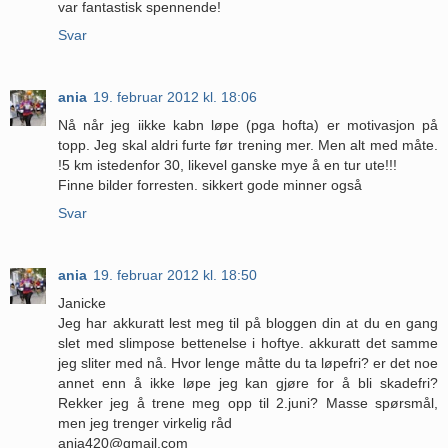
var fantastisk spennende!
Svar
ania
19. februar 2012 kl. 18:06
Nå når jeg iikke kabn løpe (pga hofta) er motivasjon på
topp. Jeg skal aldri furte før trening mer. Men alt med måte.
!5 km istedenfor 30, likevel ganske mye å en tur ute!!!
Finne bilder forresten. sikkert gode minner også
Svar
ania
19. februar 2012 kl. 18:50
Janicke
Jeg har akkuratt lest meg til på bloggen din at du en gang
slet med slimpose bettenelse i hoftye. akkuratt det samme
jeg sliter med nå. Hvor lenge måtte du ta løpefri? er det noe
annet enn å ikke løpe jeg kan gjøre for å bli skadefri?
Rekker jeg å trene meg opp til 2.juni? Masse spørsmål,
men jeg trenger virkelig råd
ania420@gmail.com