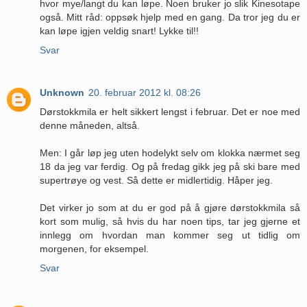
hvor mye/langt du kan løpe. Noen bruker jo slik Kinesotape
også. Mitt råd: oppsøk hjelp med en gang. Da tror jeg du er
kan løpe igjen veldig snart! Lykke til!!
Svar
Unknown
20. februar 2012 kl. 08:26
Dørstokkmila er helt sikkert lengst i februar. Det er noe med
denne måneden, altså.
Men: I går løp jeg uten hodelykt selv om klokka nærmet seg
18 da jeg var ferdig. Og på fredag gikk jeg på ski bare med
supertrøye og vest. Så dette er midlertidig. Håper jeg.
Det virker jo som at du er god på å gjøre dørstokkmila så
kort som mulig, så hvis du har noen tips, tar jeg gjerne et
innlegg om hvordan man kommer seg ut tidlig om
morgenen, for eksempel.
Svar