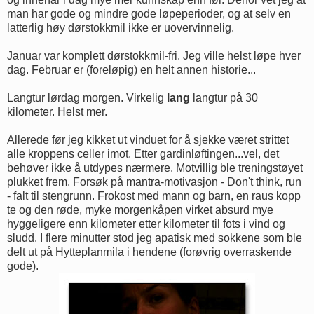
man har gode og mindre gode løpeperioder, og at selv en
latterlig høy dørstokkmil ikke er uovervinnelig.
Januar var komplett dørstokkmil-fri. Jeg ville helst løpe hver
dag. Februar er (foreløpig) en helt annen historie...
Langtur lørdag morgen. Virkelig
lang
langtur på 30
kilometer. Helst mer.
Allerede før jeg kikket ut vinduet for å sjekke været strittet
alle kroppens celler imot. Etter gardinløftingen...vel, det
behøver ikke å utdypes nærmere. Motvillig ble treningstøyet
plukket frem. Forsøk på mantra-motivasjon - Don't think, run
- falt til stengrunn. Frokost med mann og barn, en raus kopp
te og den røde, myke morgenkåpen virket absurd mye
hyggeligere enn kilometer etter kilometer til fots i vind og
sludd. I flere minutter stod jeg apatisk med sokkene som ble
delt ut på Hytteplanmila i hendene (forøvrig overraskende
gode).