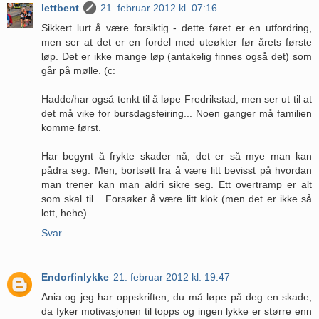
lettbent
21. februar 2012 kl. 07:16
Sikkert lurt å være forsiktig - dette føret er en utfordring,
men ser at det er en fordel med uteøkter før årets første
løp. Det er ikke mange løp (antakelig finnes også det) som
går på mølle. (c:
Hadde/har også tenkt til å løpe Fredrikstad, men ser ut til at
det må vike for bursdagsfeiring... Noen ganger må familien
komme først.
Har begynt å frykte skader nå, det er så mye man kan
pådra seg. Men, bortsett fra å være litt bevisst på hvordan
man trener kan man aldri sikre seg. Ett overtramp er alt
som skal til... Forsøker å være litt klok (men det er ikke så
lett, hehe).
Svar
Endorfinlykke
21. februar 2012 kl. 19:47
Ania og jeg har oppskriften, du må løpe på deg en skade,
da fyker motivasjonen til topps og ingen lykke er større enn