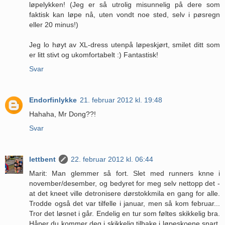
løpelykken! (Jeg er så utrolig misunnelig på dere som
faktisk kan løpe nå, uten vondt noe sted, selv i pøsregn
eller 20 minus!)
Jeg lo høyt av XL-dress utenpå løpeskjørt, smilet ditt som
er litt stivt og ukomfortabelt :) Fantastisk!
Svar
Endorfinlykke
21. februar 2012 kl. 19:48
Hahaha, Mr Dong??!
Svar
lettbent
22. februar 2012 kl. 06:44
Marit: Man glemmer så fort. Slet med runners knne i
november/desember, og bedyret for meg selv nettopp det -
at det kneet ville detronisere dørstokkmila en gang for alle.
Trodde også det var tilfelle i januar, men så kom februar...
Tror det løsnet i går. Endelig en tur som føltes skikkelig bra.
Håper du kommer deg i skikkelig tilbake i løpeskoene snart.