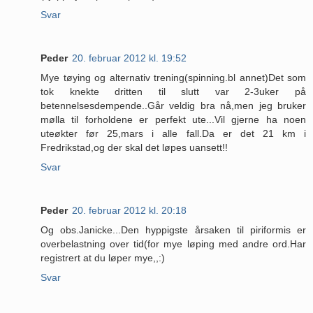
Svar
Peder
20. februar 2012 kl. 19:52
Mye tøying og alternativ trening(spinning.bl annet)Det som
tok knekte dritten til slutt var 2-3uker på
betennelsesdempende..Går veldig bra nå,men jeg bruker
mølla til forholdene er perfekt ute...Vil gjerne ha noen
uteøkter før 25,mars i alle fall.Da er det 21 km i
Fredrikstad,og der skal det løpes uansett!!
Svar
Peder
20. februar 2012 kl. 20:18
Og obs.Janicke...Den hyppigste årsaken til piriformis er
overbelastning over tid(for mye løping med andre ord.Har
registrert at du løper mye,,:)
Svar