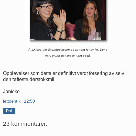
Å bli feiret for åttendeplassen og sunget for av Mr. Dong
var i grunn ganske
fint det også.
Opplevelser som dette er definitivt verdt forsering av selv
den tøffeste dørstokkmil!
Janicke
lettbent
kl.
12:50
Del
23 kommentarer: