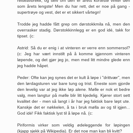
reiseavbrekk, og selv om den er årets korteste virker den
som årets lengste! Men du har rett, det er noe på gang -
supertrøye og vest, det er et sikkert vårtegn!
Trodde jeg hadde fått grep om dørstokkmila nå, men den
overrasker stadig. Dørstokkinnlegg er en god idé, takk for
tipset. (c:
Astrid: Så du er enig i at vinteren er verre enn sommersol?
(c: Jeg har vært innstilt på å komme igjennom vinteren
løpende, og det gjør jeg jo, men med litt mindre glede enn
jeg hadde håpet.
Peder: Ofte kan jeg synes det er kult å løpe i "drittvær", men
den lørdagsturen var bare tung og trist. Eneste som gjorde
den levelig var at jeg ikke løp alene. Mølle er nok et bedre
valg, men langtur på mølle blir litt kjedelig. Kjører stort sett
kvalitet der - men så langt i år har jeg faktisk bare løpt ute.
Kanskje det er nøkkelen, å ta i bruk mølla av og til igjen...
God idé! Fikk faktisk lyst til å løpe nå. (c:
Piriformis virker som veldig ødeleggende for løpingen
(kjapp sjekk på Wikipedia). Er det noe man kan bli kvitt?