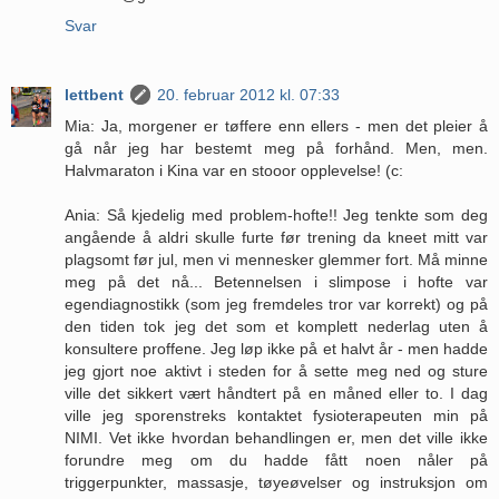
Svar
lettbent
20. februar 2012 kl. 07:33
Mia: Ja, morgener er tøffere enn ellers - men det pleier å
gå når jeg har bestemt meg på forhånd. Men, men.
Halvmaraton i Kina var en stooor opplevelse! (c:
Ania: Så kjedelig med problem-hofte!! Jeg tenkte som deg
angående å aldri skulle furte før trening da kneet mitt var
plagsomt før jul, men vi mennesker glemmer fort. Må minne
meg på det nå... Betennelsen i slimpose i hofte var
egendiagnostikk (som jeg fremdeles tror var korrekt) og på
den tiden tok jeg det som et komplett nederlag uten å
konsultere proffene. Jeg løp ikke på et halvt år - men hadde
jeg gjort noe aktivt i steden for å sette meg ned og sture
ville det sikkert vært håndtert på en måned eller to. I dag
ville jeg sporenstreks kontaktet fysioterapeuten min på
NIMI. Vet ikke hvordan behandlingen er, men det ville ikke
forundre meg om du hadde fått noen nåler på
triggerpunkter, massasje, tøyeøvelser og instruksjon om