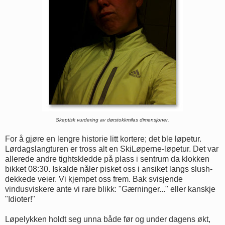
Skeptisk vurdering av dørstokkmilas dimensjoner.
For å gjøre en lengre historie litt kortere; det ble løpetur.
Lørdagslangturen er tross alt en SkiLøperne-løpetur. Det var
allerede andre tightskledde på plass i sentrum da klokken
bikket 08:30. Iskalde nåler pisket oss i ansiket langs slush-
dekkede veier. Vi kjempet oss frem. Bak svisjende
vindusviskere ante vi rare blikk: "Gærninger..." eller kanskje
"Idioter!"
Løpelykken holdt seg unna både før og under dagens økt,