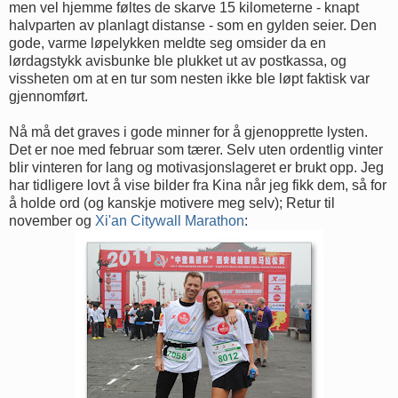
men vel hjemme føltes de skarve 15 kilometerne - knapt
halvparten av planlagt distanse - som en gylden seier. Den
gode, varme løpelykken meldte seg omsider da en
lørdagstykk avisbunke ble plukket ut av postkassa, og
vissheten om at en tur som nesten ikke ble løpt faktisk var
gjennomført.
Nå må det graves i gode minner for å gjenopprette lysten.
Det er noe med februar som tærer. Selv uten ordentlig vinter
blir vinteren for lang og motivasjonslageret er brukt opp. Jeg
har tidligere lovt å vise bilder fra Kina når jeg fikk dem, så for
å holde ord (og kanskje motivere meg selv); Retur til
november og
Xi'an Citywall Marathon
: