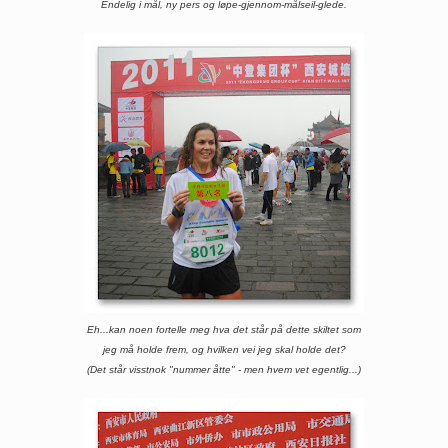
Endelig i mål, ny pers og løpe-gjennom-målseil-glede.
Eh...kan noen fortelle meg hva det står på dette skiltet som
jeg må holde frem, o
g hvilken vei jeg skal holde det?
(Det står visstnok "nummer åtte" - men hvem vet egentlig...)