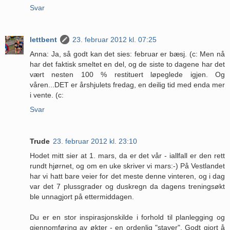
Svar
lettbent
23. februar 2012 kl. 07:25
Anna: Ja, så godt kan det sies: februar er bæsj. (c: Men nå
har det faktisk smeltet en del, og de siste to dagene har det
vært nesten 100 % restituert løpeglede igjen. Og
våren...DET er årshjulets fredag, en deilig tid med enda mer
i vente. (c:
Svar
Trude
23. februar 2012 kl. 23:10
Hodet mitt sier at 1. mars, da er det vår - iallfall er den rett
rundt hjørnet, og om en uke skriver vi mars:-) På Vestlandet
har vi hatt bare veier for det meste denne vinteren, og i dag
var det 7 plussgrader og duskregn da dagens treningsøkt
ble unnagjort på ettermiddagen.
Du er en stor inspirasjonskilde i forhold til planlegging og
gjennomføring av økter - en ordenlig "stayer". Godt gjort å