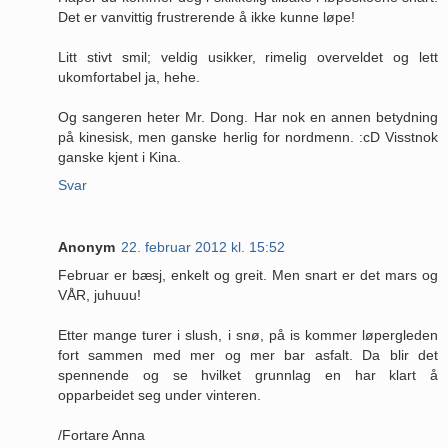
Det er vanvittig frustrerende å ikke kunne løpe!
Litt stivt smil; veldig usikker, rimelig overveldet og lett
ukomfortabel ja, hehe.
Og sangeren heter Mr. Dong. Har nok en annen betydning
på kinesisk, men ganske herlig for nordmenn. :cD Visstnok
ganske kjent i Kina.
Svar
Anonym
22. februar 2012 kl. 15:52
Februar er bæsj, enkelt og greit. Men snart er det mars og
VÅR, juhuuu!
Etter mange turer i slush, i snø, på is kommer løpergleden
fort sammen med mer og mer bar asfalt. Da blir det
spennende og se hvilket grunnlag en har klart å
opparbeidet seg under vinteren.
/Fortare Anna