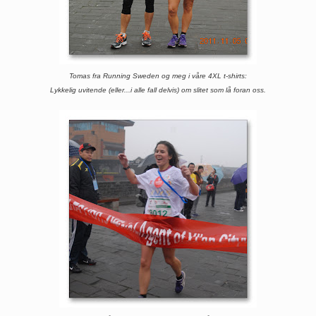
Tomas fra Running Sweden og meg i våre 4XL t-shirts:
Lykkelig uvitende (eller...i alle fall delvis) om slitet som lå foran oss.