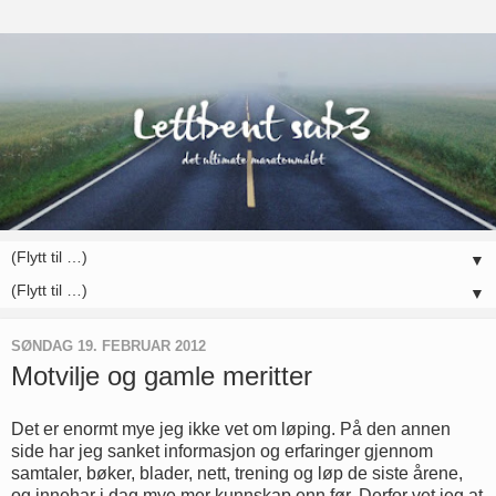
▼
▼
SØNDAG 19. FEBRUAR 2012
Motvilje og gamle meritter
Det er enormt mye jeg ikke vet om løping. På den annen
side har jeg sanket informasjon og erfaringer gjennom
samtaler, bøker, blader, nett, trening og løp de siste årene,
og innehar i dag mye mer kunnskap enn før. Derfor vet jeg at