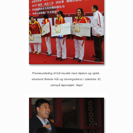
Premieutdeling til full musikk med diplom og sjekk,
ekstremt flokete hår og treningsdress i størrelse XL
utenpå løpeskjørt. Najs!