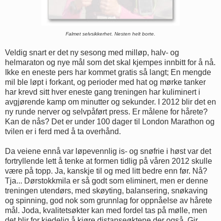
Falmet selvsikkerhet. Nesten helt borte.
Veldig snart er det ny sesong med milløp, halv- og
helmaraton og nye mål som det skal kjempes innbitt for å nå.
Ikke en eneste pers har kommet gratis så langt; En mengde
mil ble løpt i forkant, og perioder med hat og mørke tanker
har krevd sitt hver eneste gang treningen har kuliminert i
avgjørende kamp om minutter og sekunder. I 2012 blir det en
ny runde nerver og selvpåført press. Er målene for hårete?
Kan de nås? Det er under 100 dager til London Marathon og
tvilen er i ferd med å ta overhånd.
Da veiene ennå var løpevennlig is- og snøfrie i høst var det
fortryllende lett å tenke at formen tidlig på våren 2012 skulle
være på topp. Ja, kanskje til og med litt bedre enn før. Nå?
Tja... Dørstokkmila er så godt som eliminert, men er denne
treningen utendørs, med skøyting, balansering, snøkaving
og spinning, god nok som grunnlag for oppnåelse av hårete
mål. Joda, kvalitetsøkter kan med fordel tas på mølle, men
det blir for kjedelig å kjøre distanseøktene der også. Gir