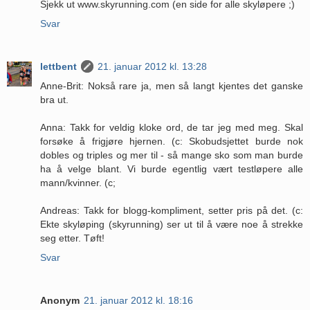
Sjekk ut www.skyrunning.com (en side for alle skyløpere ;)
Svar
lettbent
21. januar 2012 kl. 13:28
Anne-Brit: Nokså rare ja, men så langt kjentes det ganske
bra ut.
Anna: Takk for veldig kloke ord, de tar jeg med meg. Skal
forsøke å frigjøre hjernen. (c: Skobudsjettet burde nok
dobles og triples og mer til - så mange sko som man burde
ha å velge blant. Vi burde egentlig vært testløpere alle
mann/kvinner. (c;
Andreas: Takk for blogg-kompliment, setter pris på det. (c:
Ekte skyløping (skyrunning) ser ut til å være noe å strekke
seg etter. Tøft!
Svar
Anonym
21. januar 2012 kl. 18:16