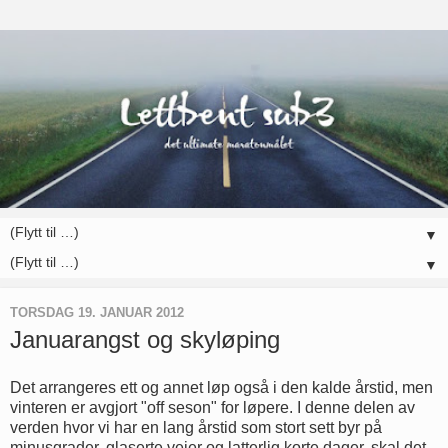
▼
▼
TORSDAG 19. JANUAR 2012
Januarangst og skyløping
Det arrangeres ett og annet løp også i den kalde årstid, men
vinteren er avgjort "off seson" for løpere. I denne delen av
verden hvor vi har en lang årstid som stort sett byr på
minusgrader, glaserte veier og latterlig korte dager, skal det