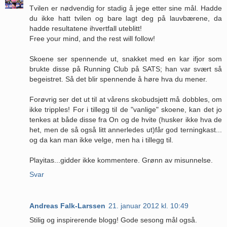
Tvilen er nødvendig for stadig å jege etter sine mål. Hadde
du ikke hatt tvilen og bare lagt deg på lauvbærene, da
hadde resultatene ihvertfall uteblitt!
Free your mind, and the rest will follow!
Skoene ser spennende ut, snakket med en kar ifjor som
brukte disse på Running Club på SATS; han var svært så
begeistret. Så det blir spennende å høre hva du mener.
Forøvrig ser det ut til at vårens skobudsjett må dobbles, om
ikke tripples! For i tillegg til de "vanlige" skoene, kan det jo
tenkes at både disse fra On og de hvite (husker ikke hva de
het, men de så også litt annerledes ut)får god terningkast...
og da kan man ikke velge, men ha i tillegg til.
Playitas...gidder ikke kommentere. Grønn av misunnelse.
Svar
Andreas Falk-Larssen
21. januar 2012 kl. 10:49
Stilig og inspirerende blogg! Gode sesong mål også.