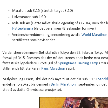
Maraton sub 3:15 (stretch target 3:10)
Halvmaraton sub 1:30
Mila sub 40 (Dette målet skulle egentlig nås i 2014, men det b
Hytteplanmila
ble det pers, men 43 sekunder for mye.)
Verdensherredømme - gjennomføring av alle
World Marathon
sertifikatet som beviser det.
Verdensherredømme-målet skal nås i Tokyo den 22. februar. Tokyo M
forsøk på 3:15. Bommes det der må det trenes enda bedre mot nest
fantastiske løpeledere i Portugal på
Springtimes Training Camp
i mars
stiller enda litt sterkere i
Paris Marathon
i april.
Mislykkes jeg i Paris, skal det nok mye til at det blir sub 3:15 i
Stock
endelige forsøket blir dermed i
Berlin Marathon
i september, og det 
sted å avslutte Chewbacca-prosjektet.