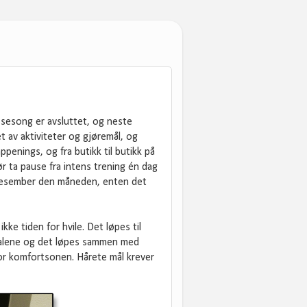
ssesong er avsluttet, og neste
 av aktiviteter og gjøremål, og
ppenings, og fra butikk til butikk på
ør ta pause fra intens trening én dag
k desember den måneden, enten det
kke tiden for hvile. Det løpes til
es alene og det løpes sammen med
or komfortsonen. Hårete mål krever