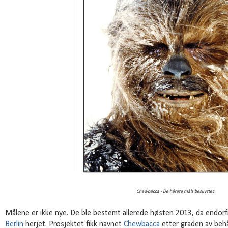
Chewbacca - De hårete måls beskytter.
Målene er ikke nye. De ble bestemt allerede høsten 2013, da endor
Berlin
herjet. Prosjektet fikk navnet
Chewbacca
etter graden av behå