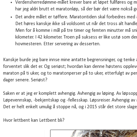
Verdensherredømme-målet krever bare at løpet fullføres og me
har jeg aldri brutt et maratonløp, så der bør det være nokså 
Det andre målet er tøffere. Maratontiden skal forbedres med åt
Det høres kanskje ikke så voldsomt ut når det tross alt handle
Men for å komme i mål på tre timer og femten minutter må snit
kilometer. I 42 kilometer. Troen på suksess er like ustø som de
hovmesteren. Etter servering av desserten.
Kanskje burde jeg bare innse mine antatte begrensninger, og tenke 
forventet slik det er. Og seriøst; hvordan kan denne høstens opple
maraton på ti uker, og to maratonperser på to uker, etterfulgt av pe
dager senere. Seriøst?
Saken er at jeg er komplett avhengig. Avhengig av løping. Av løpsoppl
Løpevennskap, -bekjentskap og -fellesskap. Løpsreiser. Avhengig av
Det er helt enkelt umulig å stoppe nå, og i 2015 står det store slage
Hvor lettbent kan Lettbent bli?