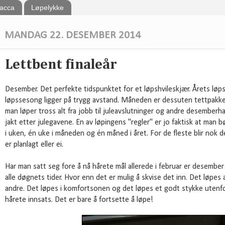
bacca
Løpelykke
MANDAG 22. DESEMBER 2014
Lettbent finaleår
Desember. Det perfekte tidspunktet for et løpshvileskjær. Årets løp
løpssesong ligger på trygg avstand. Måneden er dessuten tettpakket
man løper tross alt fra jobb til juleavslutninger og andre desemberha
jakt etter julegavene. En av løpingens "regler" er jo faktisk at man b
i uken, én uke i måneden og én måned i året. For de fleste blir no
er planlagt eller ei.
Har man satt seg fore å nå hårete mål allerede i februar er desember i
alle døgnets tider. Hvor enn det er mulig å skvise det inn. Det løp
andre. Det løpes i komfortsonen og det løpes et godt stykke utenf
hårete innsats. Det er bare å fortsette å løpe!