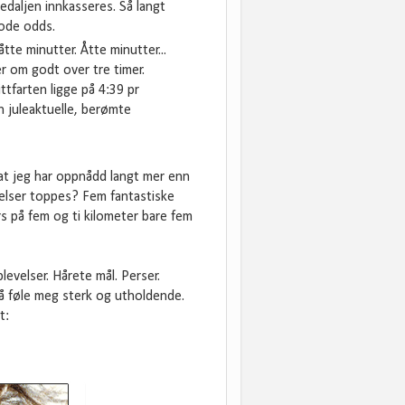
daljen innkasseres. Så langt
gode odds.
te minutter. Åtte minutter...
r om godt over tre timer.
tfarten ligge på 4:39 pr
n juleaktuelle, berømte
at jeg har oppnådd langt mer enn
velser toppes? Fem fantastiske
rs på fem og ti kilometer bare fem
evelser. Hårete mål. Perser.
 å føle meg sterk og utholdende.
t: