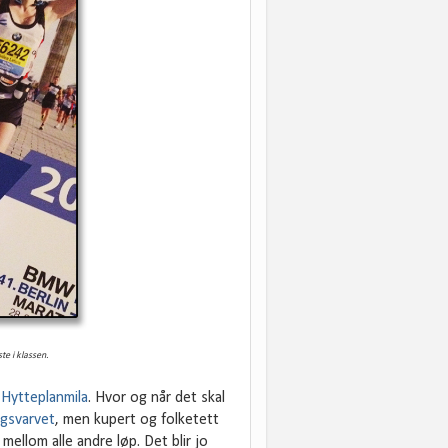
te i klassen.
å
Hytteplanmila
. Hvor og når det skal
gsvarvet
, men kupert og folketett
mellom alle andre løp. Det blir jo