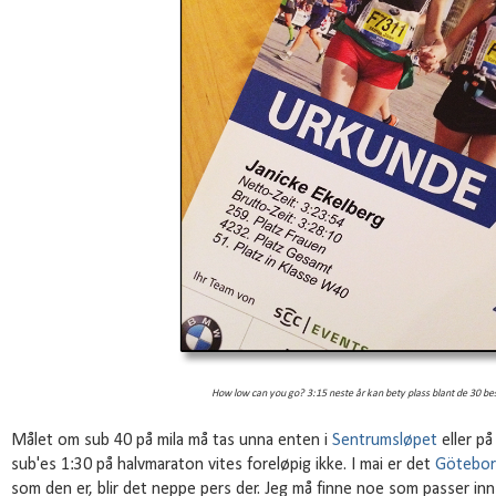
How low can you go? 3:15 neste år kan bety plass blant de 30 bes
Målet om sub 40 på mila må tas unna enten i
Sentrumsløpet
eller p
sub'es 1:30 på halvmaraton vites foreløpig ikke. I mai er det
Götebor
som den er, blir det neppe pers der. Jeg må finne noe som passer inn 