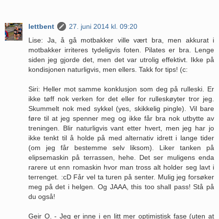
lettbent
27. juni 2014 kl. 09:20
Lise: Ja, å gå motbakker ville vært bra, men akkurat i
motbakker irriteres tydeligvis foten. Pilates er bra. Lenge
siden jeg gjorde det, men det var utrolig effektivt. Ikke på
kondisjonen naturligvis, men ellers. Takk for tips! (c:
Siri: Heller mot samme konklusjon som deg på rulleski. Er
ikke tøff nok verken for det eller for rulleskøyter tror jeg.
Skummelt nok med sykkel (yes, skikkelig pingle). Vil bare
føre til at jeg spenner meg og ikke får bra nok utbytte av
treningen. Blir naturligvis vant etter hvert, men jeg har jo
ikke tenkt til å holde på med alternativ idrett i lange tider
(om jeg får bestemme selv liksom). Liker tanken på
elipsemaskin på terrassen, hehe. Det ser muligens enda
rarere ut enn romaskin hvor man tross alt holder seg lavt i
terrenget. :cD Får vel ta turen på senter. Mulig jeg forsøker
meg på det i helgen. Og JAAA, this too shall pass! Stå på
du også!
Geir O. - Jeg er inne i en litt mer optimistisk fase (uten at