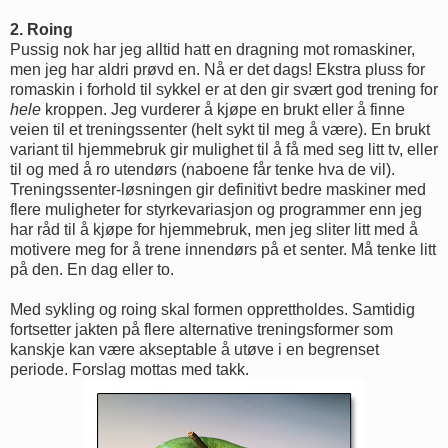
2. Roing
Pussig nok har jeg alltid hatt en dragning mot romaskiner,
men jeg har aldri prøvd en. Nå er det dags! Ekstra pluss for
romaskin i forhold til sykkel er at den gir svært god trening for
hele
kroppen. Jeg vurderer å kjøpe en brukt eller å finne
veien til et treningssenter (helt sykt til meg å være). En brukt
variant til hjemmebruk gir mulighet til å få med seg litt tv, eller
til og med å ro utendørs (naboene får tenke hva de vil).
Treningssenter-løsningen gir definitivt bedre maskiner med
flere muligheter for styrkevariasjon og programmer enn jeg
har råd til å kjøpe for hjemmebruk, men jeg sliter litt med å
motivere meg for å trene innendørs på et senter. Må tenke litt
på den. En dag eller to.
Med sykling og roing skal formen opprettholdes. Samtidig
fortsetter jakten på flere alternative treningsformer som
kanskje kan være akseptable å utøve i en begrenset
periode. Forslag mottas med takk.