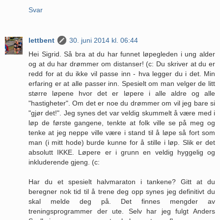
Svar
lettbent
30. juni 2014 kl. 06:44
Hei Sigrid. Så bra at du har funnet løpegleden i ung alder
og at du har drømmer om distanser! (c: Du skriver at du er
redd for at du ikke vil passe inn - hva legger du i det. Min
erfaring er at alle passer inn. Spesielt om man velger de litt
større løpene hvor det er løpere i alle aldre og alle
"hastigheter". Om det er noe du drømmer om vil jeg bare si
"gjør det!". Jeg synes det var veldig skummelt å være med i
løp de første gangene, tenkte at folk ville se på meg og
tenke at jeg neppe ville være i stand til å løpe så fort som
man (i mitt hode) burde kunne for å stille i løp. Slik er det
absolutt IKKE. Løpere er i grunn en veldig hyggelig og
inkluderende gjeng. (c:
Har du et spesielt halvmaraton i tankene? Gitt at du
beregner nok tid til å trene deg opp synes jeg definitivt du
skal melde deg på. Det finnes mengder av
treningsprogrammer der ute. Selv har jeg fulgt Anders