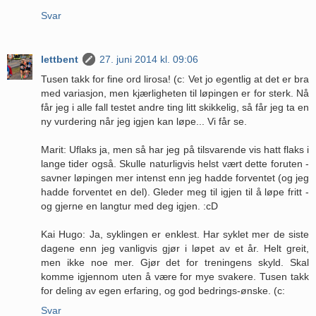
Svar
lettbent
27. juni 2014 kl. 09:06
Tusen takk for fine ord lirosa! (c: Vet jo egentlig at det er bra
med variasjon, men kjærligheten til løpingen er for sterk. Nå
får jeg i alle fall testet andre ting litt skikkelig, så får jeg ta en
ny vurdering når jeg igjen kan løpe... Vi får se.
Marit: Uflaks ja, men så har jeg på tilsvarende vis hatt flaks i
lange tider også. Skulle naturligvis helst vært dette foruten -
savner løpingen mer intenst enn jeg hadde forventet (og jeg
hadde forventet en del). Gleder meg til igjen til å løpe fritt -
og gjerne en langtur med deg igjen. :cD
Kai Hugo: Ja, syklingen er enklest. Har syklet mer de siste
dagene enn jeg vanligvis gjør i løpet av et år. Helt greit,
men ikke noe mer. Gjør det for treningens skyld. Skal
komme igjennom uten å være for mye svakere. Tusen takk
for deling av egen erfaring, og god bedrings-ønske. (c:
Svar