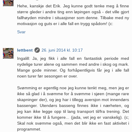
Hehe, kanskje det Erik. Jeg kunne godt tenke meg å finne
større gleder i andre ting enn løpingen også - det ville gjort
fallhøyden mindre i situasjoner som denne. Tilbake med ny
motivasjon og guts er i alle fall en trygg spådom! (c:
Svar
lettbent
26. juni 2014 kl. 10:17
Ingalill: Ja, jeg fikk i alle fall en fantastisk periode med
nydelige turer alene og sammen med andre i skog og mark.
Mange gode minner. Og forhåpentligvis får jeg i alle fall
noen turer før sesongen er over.
Svømming er egentlig noe jeg kunne tenkt meg, men jeg er
ikke så glad i å svømme for å svømme i sjøen (mange rare
skapninger der), og jeg har i tillegg aversjon mot innendørs
bassenger. Utendørs basseng finnes ikke i nærheten, og
jeg kan ikke legge opp til lang transport til/fra trening. Det
kommer ikke til å fungere... (jada, vet jeg er vanskelig). (c;
Skal nok svømme også, men det blir ikke en fast aktivitet i
programmet.