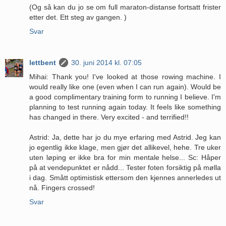
(Og så kan du jo se om full maraton-distanse fortsatt frister
etter det. Ett steg av gangen. )
Svar
lettbent
30. juni 2014 kl. 07:05
Mihai: Thank you! I've looked at those rowing machine. I
would really like one (even when I can run again). Would be
a good complimentary training form to running I believe. I'm
planning to test running again today. It feels like something
has changed in there. Very excited - and terrified!!
Astrid: Ja, dette har jo du mye erfaring med Astrid. Jeg kan
jo egentlig ikke klage, men gjør det allikevel, hehe. Tre uker
uten løping er ikke bra for min mentale helse... Sc: Håper
på at vendepunktet er nådd... Tester foten forsiktig på mølla
i dag. Smått optimistisk ettersom den kjennes annerledes ut
nå. Fingers crossed!
Svar