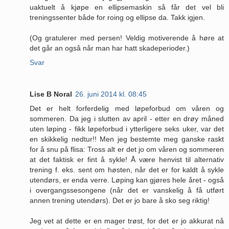
uaktuelt å kjøpe en ellipsemaskin så får det vel bli
treningssenter både for roing og ellipse da. Takk igjen.
(Og gratulerer med persen! Veldig motiverende å høre at
det går an også når man har hatt skadeperioder.)
Svar
Lise B Noral
26. juni 2014 kl. 08:45
Det er helt forferdelig med løpeforbud om våren og
sommeren. Da jeg i slutten av april - etter en drøy måned
uten løping - fikk løpeforbud i ytterligere seks uker, var det
en skikkelig nedtur!! Men jeg bestemte meg ganske raskt
for å snu på flisa: Tross alt er det jo om våren og sommeren
at det faktisk er fint å sykle! Å være henvist til alternativ
trening f. eks. sent om høsten, når det er for kaldt å sykle
utendørs, er enda verre. Løping kan gjøres hele året - også
i overgangssesongene (når det er vanskelig å få utført
annen trening utendørs). Det er jo bare å sko seg riktig!
Jeg vet at dette er en mager trøst, for det er jo akkurat nå