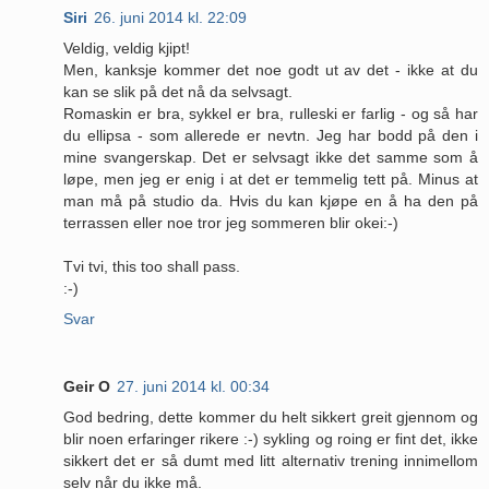
Siri
26. juni 2014 kl. 22:09
Veldig, veldig kjipt!
Men, kanksje kommer det noe godt ut av det - ikke at du
kan se slik på det nå da selvsagt.
Romaskin er bra, sykkel er bra, rulleski er farlig - og så har
du ellipsa - som allerede er nevtn. Jeg har bodd på den i
mine svangerskap. Det er selvsagt ikke det samme som å
løpe, men jeg er enig i at det er temmelig tett på. Minus at
man må på studio da. Hvis du kan kjøpe en å ha den på
terrassen eller noe tror jeg sommeren blir okei:-)
Tvi tvi, this too shall pass.
:-)
Svar
Geir O
27. juni 2014 kl. 00:34
God bedring, dette kommer du helt sikkert greit gjennom og
blir noen erfaringer rikere :-) sykling og roing er fint det, ikke
sikkert det er så dumt med litt alternativ trening innimellom
selv når du ikke må.