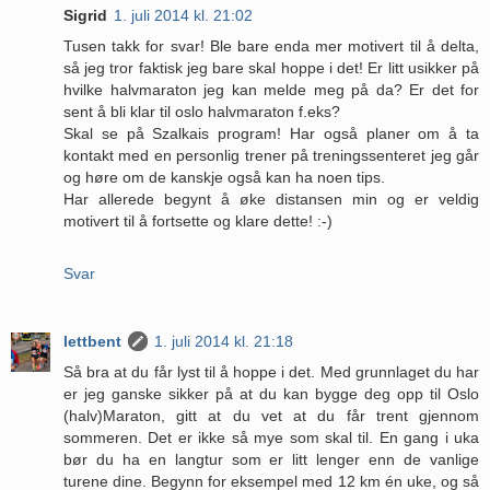
Sigrid
1. juli 2014 kl. 21:02
Tusen takk for svar! Ble bare enda mer motivert til å delta,
så jeg tror faktisk jeg bare skal hoppe i det! Er litt usikker på
hvilke halvmaraton jeg kan melde meg på da? Er det for
sent å bli klar til oslo halvmaraton f.eks?
Skal se på Szalkais program! Har også planer om å ta
kontakt med en personlig trener på treningssenteret jeg går
og høre om de kanskje også kan ha noen tips.
Har allerede begynt å øke distansen min og er veldig
motivert til å fortsette og klare dette! :-)
Svar
lettbent
1. juli 2014 kl. 21:18
Så bra at du får lyst til å hoppe i det. Med grunnlaget du har
er jeg ganske sikker på at du kan bygge deg opp til Oslo
(halv)Maraton, gitt at du vet at du får trent gjennom
sommeren. Det er ikke så mye som skal til. En gang i uka
bør du ha en langtur som er litt lenger enn de vanlige
turene dine. Begynn for eksempel med 12 km én uke, og så