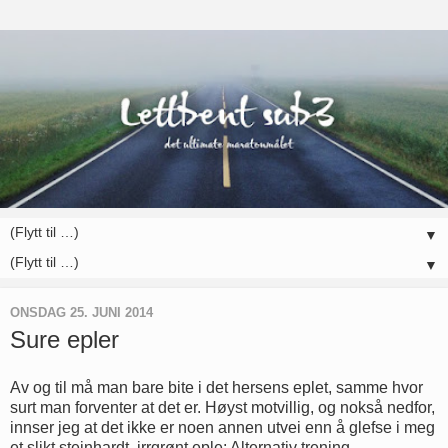
▼
▼
ONSDAG 25. JUNI 2014
Sure epler
Av og til må man bare bite i det hersens eplet, samme hvor
surt man forventer at det er. Høyst motvillig, og nokså nedfor,
innser jeg at det ikke er noen annen utvei enn å glefse i meg
et slikt steinhardt, irrgrønt eple: Alternativ trening.