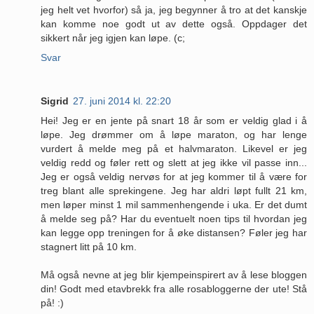
jeg helt vet hvorfor) så ja, jeg begynner å tro at det kanskje
kan komme noe godt ut av dette også. Oppdager det
sikkert når jeg igjen kan løpe. (c;
Svar
Sigrid
27. juni 2014 kl. 22:20
Hei! Jeg er en jente på snart 18 år som er veldig glad i å
løpe. Jeg drømmer om å løpe maraton, og har lenge
vurdert å melde meg på et halvmaraton. Likevel er jeg
veldig redd og føler rett og slett at jeg ikke vil passe inn...
Jeg er også veldig nervøs for at jeg kommer til å være for
treg blant alle sprekingene. Jeg har aldri løpt fullt 21 km,
men løper minst 1 mil sammenhengende i uka. Er det dumt
å melde seg på? Har du eventuelt noen tips til hvordan jeg
kan legge opp treningen for å øke distansen? Føler jeg har
stagnert litt på 10 km.
Må også nevne at jeg blir kjempeinspirert av å lese bloggen
din! Godt med etavbrekk fra alle rosabloggerne der ute! Stå
på! :)