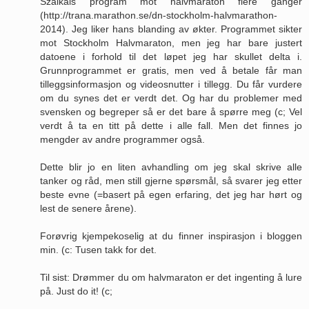
Szalkais program mot halvmaraton flere ganger
(http://trana.marathon.se/dn-stockholm-halvmarathon-
2014). Jeg liker hans blanding av økter. Programmet sikter
mot Stockholm Halvmaraton, men jeg har bare justert
datoene i forhold til det løpet jeg har skullet delta i.
Grunnprogrammet er gratis, men ved å betale får man
tilleggsinformasjon og videosnutter i tillegg. Du får vurdere
om du synes det er verdt det. Og har du problemer med
svensken og begreper så er det bare å spørre meg (c; Vel
verdt å ta en titt på dette i alle fall. Men det finnes jo
mengder av andre programmer også.
Dette blir jo en liten avhandling om jeg skal skrive alle
tanker og råd, men still gjerne spørsmål, så svarer jeg etter
beste evne (=basert på egen erfaring, det jeg har hørt og
lest de senere årene).
Forøvrig kjempekoselig at du finner inspirasjon i bloggen
min. (c: Tusen takk for det.
Til sist: Drømmer du om halvmaraton er det ingenting å lure
på. Just do it! (c;