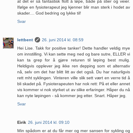
at det er så fantastisk flott å løpe, både på stier og veier.
Ifølge en fysioterapeut jeg kjenner blir man sterk i hodet av
skader.... God bedring og lykke til!
Svar
lettbent
26. juni 2014 kl. 08:59
Hei Lise. Takk for positive tanker! Dette handler veldig mye
om innstilling. Vi kan sette meg ned og bare sutre, ELLER vi
kan ta grep for å gjøre returen til løping best mulig.
Heldigvis opplever jeg ikke ren depping som et alternativ
nå, selv om det har blitt litt av det også. Du har naturligvis
rett mht syklingen. Vinteren ville slik sett vært en verre tid å
bli skadet på. Fysioterapeuten har nok rett: På et eller annet
vis kommer vi nok styrket ut av slike erfaringer. Håper du nå
kan nyte løpingen - så kommer jeg etter. Snart. Håper jeg.
Svar
Eirik
26. juni 2014 kl. 09:10
Min spådom er at du får mer og mer sansen for sykling og