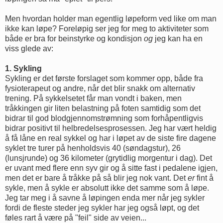
Men hvordan holder man egentlig løpeform ved like om man
ikke kan løpe? Foreløpig ser jeg for meg to aktiviteter som
både er bra for beinstyrke og kondisjon
og
jeg kan ha en
viss glede av:
1. Sykling
Sykling er det første forslaget som kommer opp, både fra
fysioterapeut og andre, når det blir snakk om alternativ
trening. På sykkelsetet får man vondt i baken, men
tråkkingen gir liten belastning på foten samtidig som det
bidrar til god blodgjennomstrømning som forhåpentligvis
bidrar positivt til helbredelsesprosessen. Jeg har vært heldig
å få låne en real sykkel og har i løpet av de siste fire dagene
syklet tre turer på henholdsvis 40 (søndagstur), 26
(lunsjrunde) og 36 kilometer (grytidlig morgentur i dag). Det
er uvant med flere enn syv gir og å sitte fast i pedalene igjen,
men det er bare å tråkke på så blir jeg nok vant. Det
er
fint å
sykle, men å sykle er absolutt ikke det samme som å løpe.
Jeg tar meg i å savne å løpingen enda mer når jeg sykler
fordi de fleste steder jeg sykler har jeg også løpt, og det
føles rart å være på "feil" side av veien...