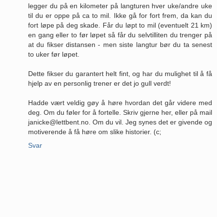
legger du på en kilometer på langturen hver uke/andre uke
til du er oppe på ca to mil. Ikke gå for fort frem, da kan du
fort løpe på deg skade. Får du løpt to mil (eventuelt 21 km)
en gang eller to før løpet så får du selvtilliten du trenger på
at du fikser distansen - men siste langtur bør du ta senest
to uker før løpet.
Dette fikser du garantert helt fint, og har du mulighet til å få
hjelp av en personlig trener er det jo gull verdt!
Hadde vært veldig gøy å høre hvordan det går videre med
deg. Om du føler for å fortelle. Skriv gjerne her, eller på mail
janicke@lettbent.no. Om du vil. Jeg synes det er givende og
motiverende å få høre om slike historier. (c;
Svar