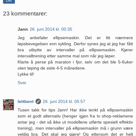
Del
23 kommentarer:
Jann
26. juni 2014 kl. 00:35
Jeg anbefaler ellipsemaskin. Det er litt nærmere
løpsbevegelsen enn sykling. Derfor synes jeg at jeg har fått
bra utbytte av intervaller på ellipsemaskin. Kjører
intervalltrening etter samme mal som når jeg løper.
Klarte å perse på maraton i fjor, selv om det ble 5-6uker
uten løping de siste 4-5 månedene.
Lykke til!
Svar
lettbent
26. juni 2014 kl. 05:57
Tusen takk for tips Jann! Har ikke tenkt på ellipsemaskin
som et godt alternativ (henger igjen fra tv shop-reklamene
antar jeg - det så ikke ut modellene utførte spesielt effektiv
trening), men intervaller på ellipsemaskin må i grunn være
veldig bra. Det skal jeg gjøre! Og ettersom det er helt