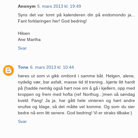
Anonym
5. mars 2013 kl. 19:49
Syns det var tomt på kalenderen din på endomondo ja...
Fant forklaringen her! God bedring!
Hilsen
Ane Martha
Svar
Tone
6. mars 2013 kl. 10:44
høres ut som vi gikk ombord i samme båt. Helgen, alene,
nydelig vær, bar asfalt, masse tid til trening...kjørte litt hardt
på (hadde nemlig også hørt noe om å gå i kjellern, opp med
kroppen og frem med hofta (ref Northug...)men så søndag
kveld: Pang! Ja ja, har gått hele vinteren og hørt andre
snufse og klage, så det måtte vel komme. Og som du sier
bedre nå enn litt senere. God bedring! Vi er straks tilbake:)
Svar