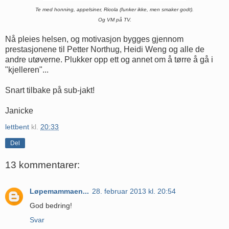
Te med honning, appelsiner, Ricola (funker ikke, men smaker godt).
Og VM på TV.
Nå pleies helsen, og motivasjon bygges gjennom
prestasjonene til Petter Northug, Heidi Weng og alle de
andre utøverne. Plukker opp ett og annet om å tørre å gå i
"kjelleren"...
Snart tilbake på sub-jakt!
Janicke
lettbent
kl.
20:33
Del
13 kommentarer:
Løpemammaen...
28. februar 2013 kl. 20:54
God bedring!
Svar