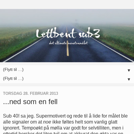
▼
▼
TORSDAG 28. FEBRUAR 2013
...ned som en fell
Sub 40! sa jeg. Supermotivert og rede til å lide for målet ble
alle signaler om at
noe
ikke føltes helt som vanlig glatt
ignorert. Tempoøkt på mølla var godt for selvtilliten, men i
ettertid hersker det liten tvil om at akkurat den økta var en