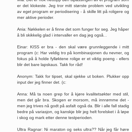
er det klokeste. Jeg tror mitt største problem ved utvikling
av eget program er periodisering - å skille litt på roligere og
mer aktive perioder.
Ania: Nøkkelen er å finne det som funger for seg. Jeg håper
å bli skikkelig glad i intervaller en dag jeg også...
Einar: KISS er bra - den skal være grunnleggende i mitt
program (c: Har veldig tro på kombinasjonen du nevner, og
fokus på å holde fylløktene rolige er et viktig poeng - ellers
blir det bare lapskaus. Takk for råd!
Anonym: Takk for tipset, skal sjekke ut boken. Plukker opp
input der jeg finner det. (c:
Anna: Må ta noen grep for å kjøre kvalitetsøkter med stil,
men det går bra. Skogen er morsom, må innrømme det -
men jeg trives nå godt på asfalt også da. Blir i alle fall stadig
bedre på variasjon, og kanskje blir jeg helt forelsket i å løpe
i skog og mark etter denne testperioden.
Ultra Ragnar: Ni maraton og seks ultra?? Når jeg får høre