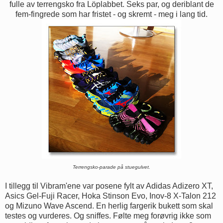
fulle av terrengsko fra Löplabbet. Seks par, og deriblant de
fem-fingrede som har fristet - og skremt - meg i lang tid.
Terrengsko-parade på stuegulvet.
I tillegg til Vibram'ene var posene fylt av Adidas Adizero XT,
Asics Gel-Fuji Racer, Hoka Stinson Evo, Inov-8 X-Talon 212
og Mizuno Wave Ascend. En herlig fargerik bukett som skal
testes og vurderes. Og sniffes. Følte meg forøvrig ikke som