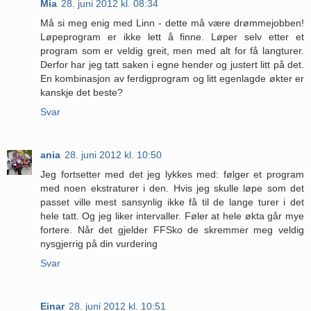
Mia
28. juni 2012 kl. 08:34
Må si meg enig med Linn - dette må være drømmejobben!
Løpeprogram er ikke lett å finne. Løper selv etter et
program som er veldig greit, men med alt for få langturer.
Derfor har jeg tatt saken i egne hender og justert litt på det.
En kombinasjon av ferdigprogram og litt egenlagde økter er
kanskje det beste?
Svar
ania
28. juni 2012 kl. 10:50
Jeg fortsetter med det jeg lykkes med: følger et program
med noen ekstraturer i den. Hvis jeg skulle løpe som det
passet ville mest sansynlig ikke få til de lange turer i det
hele tatt. Og jeg liker intervaller. Føler at hele økta går mye
fortere. Når det gjelder FFSko de skremmer meg veldig
nysgjerrig på din vurdering
Svar
Einar
28. juni 2012 kl. 10:51