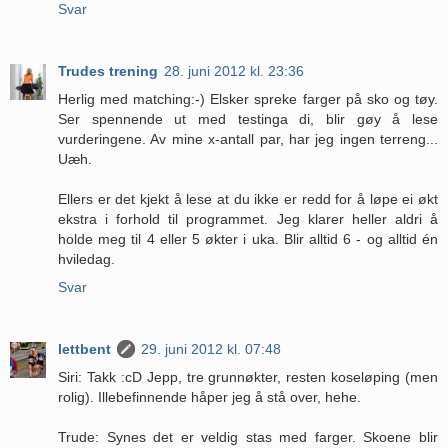
Svar
Trudes trening
28. juni 2012 kl. 23:36
Herlig med matching:-) Elsker spreke farger på sko og tøy.
Ser spennende ut med testinga di, blir gøy å lese
vurderingene. Av mine x-antall par, har jeg ingen terreng...
Uæh.
Ellers er det kjekt å lese at du ikke er redd for å løpe ei økt
ekstra i forhold til programmet. Jeg klarer heller aldri å
holde meg til 4 eller 5 økter i uka. Blir alltid 6 - og alltid én
hviledag.
Svar
lettbent
29. juni 2012 kl. 07:48
Siri: Takk :cD Jepp, tre grunnøkter, resten koseløping (men
rolig). Illebefinnende håper jeg å stå over, hehe.
Trude: Synes det er veldig stas med farger. Skoene blir