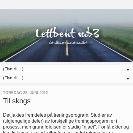
▼
▼
TORSDAG 28. JUNI 2012
Til skogs
Det jaktes fremdeles på treningsprogram. Studier av
(tilgjengelige deler) av forskjellige treningsprogarm er i
prosess, men grunnfølelsen er stadig "njaei". For få økter og
lite distanse fra start, eller for stor andel intervaller, er