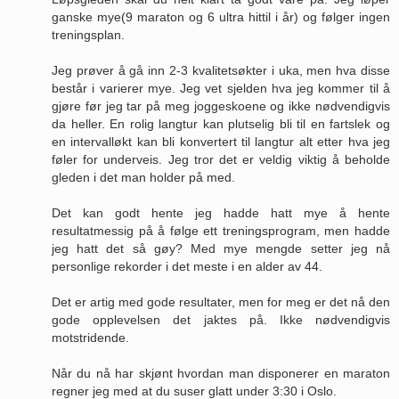
ganske mye(9 maraton og 6 ultra hittil i år) og følger ingen
treningsplan.
Jeg prøver å gå inn 2-3 kvalitetsøkter i uka, men hva disse
består i varierer mye. Jeg vet sjelden hva jeg kommer til å
gjøre før jeg tar på meg joggeskoene og ikke nødvendigvis
da heller. En rolig langtur kan plutselig bli til en fartslek og
en intervalløkt kan bli konvertert til langtur alt etter hva jeg
føler for underveis. Jeg tror det er veldig viktig å beholde
gleden i det man holder på med.
Det kan godt hente jeg hadde hatt mye å hente
resultatmessig på å følge ett treningsprogram, men hadde
jeg hatt det så gøy? Med mye mengde setter jeg nå
personlige rekorder i det meste i en alder av 44.
Det er artig med gode resultater, men for meg er det nå den
gode opplevelsen det jaktes på. Ikke nødvendigvis
motstridende.
Når du nå har skjønt hvordan man disponerer en maraton
regner jeg med at du suser glatt under 3:30 i Oslo.