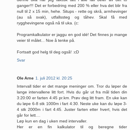
ganger!!! Det er forbedring med 200 % eller hva det blir fra
null til 2 x 15 min, hehe. Situps - rette og skrå, armhevinger
(au så svak), utfallssteg og tåhev. Skal få med
rygghevingene også nå til uka. (c:
Programkalkulator er jaggu en god idé! Det finnes jo mange
veier til målet... Noe å tenke på.
Fortsatt god helg til deg også! :cD
Svar
Ole Arne
1. juli 2012 kl. 20:25
Intervall tider er det mange meninger om. Tror du løper de
lange intervallene litt fort. Hvis du går ut fra mål tiden din
3:20:00 er farten 4:45 pr.km. Prøv deg litt fram. En uke kan
du løpe 6-8 stk 1000m i fart 4:30. Neste uke kan du løpe 3-
4 stk 2000m i fart 4:45. Juster farten etter hvert, hvis det
går for lett....
Løp kun en dag i uken med intervaller.
Her er en fin kalkulator til og beregne tider