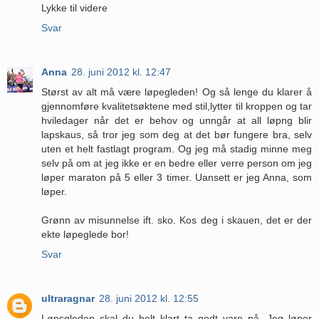
Lykke til videre
Svar
Anna
28. juni 2012 kl. 12:47
Størst av alt må være løpegleden! Og så lenge du klarer å
gjennomføre kvalitetsøktene med stil,lytter til kroppen og tar
hviledager når det er behov og unngår at all løpng blir
lapskaus, så tror jeg som deg at det bør fungere bra, selv
uten et helt fastlagt program. Og jeg må stadig minne meg
selv på om at jeg ikke er en bedre eller verre person om jeg
løper maraton på 5 eller 3 timer. Uansett er jeg Anna, som
løper.
Grønn av misunnelse ift. sko. Kos deg i skauen, det er der
ekte løpeglede bor!
Svar
ultraragnar
28. juni 2012 kl. 12:55
Løpsgleden skal du helt klart ta godt vare på. Jeg løper