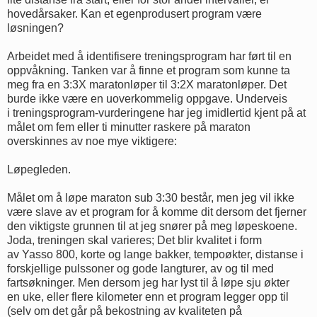
hovedårsaker. Kan et egenprodusert program være
løsningen?
Arbeidet med å identifisere treningsprogram har ført til en
oppvåkning. Tanken var å finne et program som kunne ta
meg fra en 3:3X maratonløper til 3:2X maratonløper. Det
burde ikke være en uoverkommelig oppgave. Underveis
i treningsprogram-vurderingene har jeg imidlertid kjent på at
målet om fem eller ti minutter raskere på maraton
overskinnes av noe mye viktigere:
Løpegleden.
Målet om å løpe maraton sub 3:30 består, men jeg vil ikke
være slave av et program for å komme dit dersom det fjerner
den viktigste grunnen til at jeg snører på meg løpeskoene.
Joda, treningen skal varieres; Det blir kvalitet i form
av Yasso 800, korte og lange bakker, tempoøkter, distanse i
forskjellige pulssoner og gode langturer, av og til med
fartsøkninger. Men dersom jeg har lyst til å løpe sju økter
en uke, eller flere kilometer enn et program legger opp til
(selv om det går på bekostning av kvaliteten på