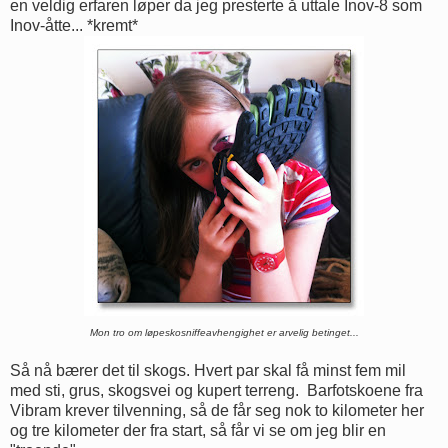
en veldig erfaren løper da jeg presterte å uttale Inov-8 som
Inov-åtte... *kremt*
Mon tro om løpeskosniffeavhengighet er arvelig betinget...
Så nå bærer det til skogs. Hvert par skal få minst fem mil
med sti, grus, skogsvei og kupert terreng. Barfotskoene fra
Vibram krever tilvenning, så de får seg nok to kilometer her
og tre kilometer der fra start, så får vi se om jeg blir en