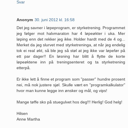
Svar
Anonym
30. juni 2012 kl. 16:58
Det jeg savner i løpeprogram, er styrketrening. Programmet
jeg følger mot halvmaraton har 4 løpeøkter i uka. Mer
løping enn det rekker jeg ikke. Holder hardt med de 4 og...
Merket da jeg slurvet med styrketreninga, at når jeg endelig
tok ei real økt, så ble jeg så støl at jeg ikke var løpefør på
ett par dager!! En løsning har blitt å flytte de korte
løpeøktene inn på treningsenteret og ta styrketrening
etterpå.
Er ikke lett å finne et program som "passer" hundre prosent
nei, må nok justere sjøl. Skulle vært en "programkalkulator"
hvor man kunne legge inn ønsker og mål, og vips!
Mange tøffe sko på stuegulvet hos deg!!! Herlig! God helg!
Hilsen
Anne Martha