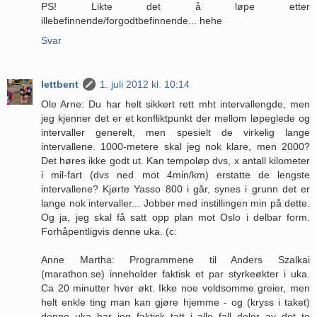
PS! Likte det å løpe etter
illebefinnende/forgodtbefinnende... hehe
Svar
lettbent
1. juli 2012 kl. 10:14
Ole Arne: Du har helt sikkert rett mht intervallengde, men
jeg kjenner det er et konfliktpunkt der mellom løpeglede og
intervaller generelt, men spesielt de virkelig lange
intervallene. 1000-metere skal jeg nok klare, men 2000?
Det høres ikke godt ut. Kan tempoløp dvs, x antall kilometer
i mil-fart (dvs ned mot 4min/km) erstatte de lengste
intervallene? Kjørte Yasso 800 i går, synes i grunn det er
lange nok intervaller... Jobber med instillingen min på dette.
Og ja, jeg skal få satt opp plan mot Oslo i delbar form.
Forhåpentligvis denne uka. (c:
Anne Martha: Programmene til Anders Szalkai
(marathon.se) inneholder faktisk et par styrkeøkter i uka.
Ca 20 minutter hver økt. Ikke noe voldsomme greier, men
helt enkle ting man kan gjøre hjemme - og (kryss i taket)
denne uka har jeg faktisk tatt i alle fall deler av det to