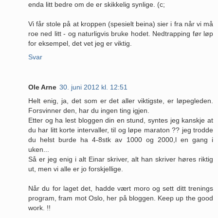
enda litt bedre om de er skikkelig synlige. (c;
Vi får stole på at kroppen (spesielt beina) sier i fra når vi må
roe ned litt - og naturligvis bruke hodet. Nedtrapping før løp
for eksempel, det vet jeg er viktig.
Svar
Ole Arne
30. juni 2012 kl. 12:51
Helt enig, ja, det som er det aller viktigste, er løpegleden.
Forsvinner den, har du ingen ting igjen.
Etter og ha lest bloggen din en stund, syntes jeg kanskje at
du har litt korte intervaller, til og løpe maraton ?? jeg trodde
du helst burde ha 4-8stk av 1000 og 2000,l en gang i
uken...
Så er jeg enig i alt Einar skriver, alt han skriver høres riktig
ut, men vi alle er jo forskjellige.
Når du for laget det, hadde vært moro og sett ditt trenings
program, fram mot Oslo, her på bloggen. Keep up the good
work. !!