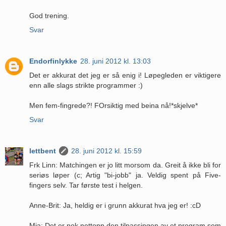
God trening.
Svar
Endorfinlykke
28. juni 2012 kl. 13:03
Det er akkurat det jeg er så enig i! Løpegleden er viktigere
enn alle slags strikte programmer :)
Men fem-fingrede?! FOrsiktig med beina nå!*skjelve*
Svar
lettbent
28. juni 2012 kl. 15:59
Frk Linn: Matchingen er jo litt morsom da. Greit å ikke bli for
seriøs løper (c; Artig "bi-jobb" ja. Veldig spent på Five-
fingers selv. Tar første test i helgen.
Anne-Brit: Ja, heldig er i grunn akkurat hva jeg er! :cD
Mia: Det er nok nettopp den tilpassingen av et program som