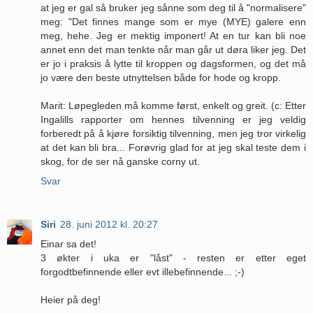
at jeg er gal så bruker jeg sånne som deg til å "normalisere"
meg: "Det finnes mange som er mye (MYE) galere enn
meg, hehe. Jeg er mektig imponert! At en tur kan bli noe
annet enn det man tenkte når man går ut døra liker jeg. Det
er jo i praksis å lytte til kroppen og dagsformen, og det må
jo være den beste utnyttelsen både for hode og kropp.
Marit: Løpegleden må komme først, enkelt og greit. (c: Etter
Ingalills rapporter om hennes tilvenning er jeg veldig
forberedt på å kjøre forsiktig tilvenning, men jeg tror virkelig
at det kan bli bra... Forøvrig glad for at jeg skal teste dem i
skog, for de ser nå ganske corny ut.
Svar
Siri
28. juni 2012 kl. 20:27
Einar sa det!
3 økter i uka er "låst" - resten er etter eget
forgodtbefinnende eller evt illebefinnende... ;-)
Heier på deg!