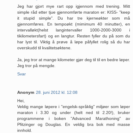
Jeg har gjort mye rart opp igjennom med trening. Mitt
simple råd etter tjue gjennomførte maraton er: KISS- "keep
it stupid simple". Du har tre kjerneøkter som må
gjennomføres. En tempoøkt (mimimum 40 minutter), en
intervalløkt(helst langintervaller 1000-2000-3000 i
tikilometersfart) og en langtur. Resten fyller du på som du
har lyst til. Viktig å prøve å løpe påfyllet rolig så du har
overskudd til kvalitetsøktene.
Ja, jeg tror at mange kilometer gjør deg til til en bedre løper.
Jeg tror på mengde.
Svar
Anonym
28. juni 2012 kl. 12:08
Hei,
Veldig mange løpere i "engelsk-språklig" miljøer som løper
maraton i 3.30 og under (helt ned til 2.20!), bruker
programmene i boken "Advanced Marathoning" av
Pfitzinger og Douglas. En veldig bra bok med masse
innhold.