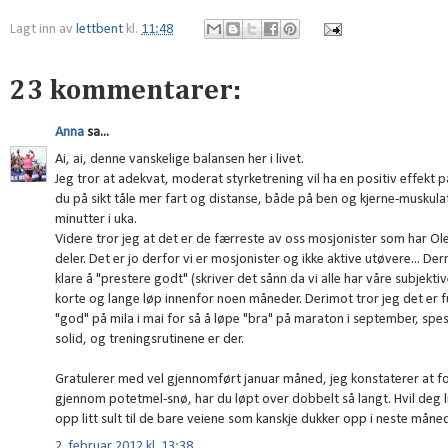
Lagt inn av
lettbent
kl.
11:48
23 kommentarer:
Anna
sa...
Ai, ai, denne vanskelige balansen her i livet.
Jeg tror at adekvat, moderat styrketrening vil ha en positiv effekt på
du på sikt tåle mer fart og distanse, både på ben og kjerne-muskul
minutter i uka.
Videre tror jeg at det er de færreste av oss mosjonister som har Ol
deler. Det er jo derfor vi er mosjonister og ikke aktive utøvere... D
klare å "prestere godt" (skriver det sånn da vi alle har våre subjekt
korte og lange løp innenfor noen måneder. Derimot tror jeg det er ful
"god" på mila i mai for så å løpe "bra" på maraton i september, sp
solid, og treningsrutinene er der.
Gratulerer med vel gjennomført januar måned, jeg konstaterer at fo
gjennom potetmel-snø, har du løpt over dobbelt så langt. Hvil deg 
opp litt sult til de bare veiene som kanskje dukker opp i neste måne
2. februar 2012 kl. 13:38