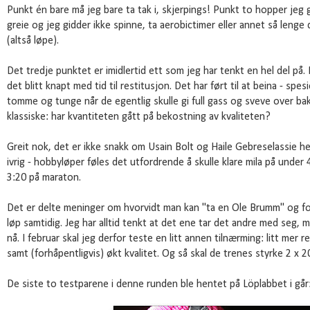
Punkt én bare må jeg bare ta tak i, skjerpings! Punkt to hopper jeg g
greie og jeg gidder ikke spinne, ta aerobictimer eller annet så lenge 
(altså løpe).
Det tredje punktet er imidlertid ett som jeg har tenkt en hel del på.
det blitt knapt med tid til restitusjon. Det har ført til at beina - spe
tomme og tunge når de egentlig skulle gi full gass og sveve over ba
klassiske: har kvantiteten gått på bekostning av kvaliteten?
Greit nok, det er ikke snakk om Usain Bolt og Haile Gebreselassie he
ivrig - hobbyløper føles det utfordrende å skulle klare mila på unde
3:20 på maraton.
Det er delte meninger om hvorvidt man kan "ta en Ole Brumm" og f
løp samtidig. Jeg har alltid tenkt at det ene tar det andre med seg, 
nå. I februar skal jeg derfor teste en litt annen tilnærming: litt mer r
samt (forhåpentligvis) økt kvalitet. Og så skal de trenes styrke 2 x 2
De siste to testparene i denne runden ble hentet på Löplabbet i går