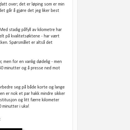
latt over; det er løping som er min
det går å gjøre det jeg liker best
 Med stadig påfyll av kilometre har
sielt på kvalitetsøktene - har vært
kken. Spørsmålet er altså det
r, men for en vanlig dødelig - men
r 40 minutter og å presse ned mot
orbedre seg på både korte og lange
men er nok et par hakk mindre sikker
estitusjon og litt færre kilometer
0 minutter i uka!
: