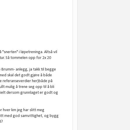
 "snerten" i løpetreninga. Altså vil
atur. Så tommelen opp for 2x 20
e Brumm- anlegg, ja takk til begge
ermed skal det godt gjøre å både
ive referanseverdier her)både på
lt mulig å trene seg opp til å bli
esielt dersom grunnlaget er godt og
r hver km jeg har slitt meg
litt med god samvittighet, og bygg
d?