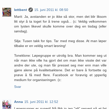
lettbent
15. juni 2011 kl. 08:50
Marit: Ja, avstanden er jo ikke så stor, men det blir liksom
litt styr å ta toget for å trene også... (c: Veldig velkommen
om lysten likevel skulle komme over deg en tisdag (eller
søndag).
Silja: Tusen takk for tips. Tar med meg disse. At man løper
tilbake er en veldig smart løsning!
Toneklone: Løpegruppe er utrolig bra. Man kommer seg ut
når man ikke ville ha gjort det om man ikke visste det var
andre der ute, og man får presset seg mer enn man ville
gjøre alene på kvalitetsøktene. Det er bare å fortsette og
prøve å få med flere. Facebook er forøvrig et ypperlig
medium for organiseringen. (c:
Svar
Anna
15. juni 2011 kl. 12:52
Løpegrupper er supert! Nå fikk jo jeg "alt" servert på et fat