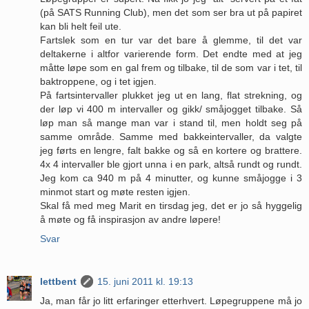
(på SATS Running Club), men det som ser bra ut på papiret
kan bli helt feil ute.
Fartslek som en tur var det bare å glemme, til det var
deltakerne i altfor varierende form. Det endte med at jeg
måtte løpe som en gal frem og tilbake, til de som var i tet, til
baktroppene, og i tet igjen.
På fartsintervaller plukket jeg ut en lang, flat strekning, og
der løp vi 400 m intervaller og gikk/ småjogget tilbake. Så
løp man så mange man var i stand til, men holdt seg på
samme område. Samme med bakkeintervaller, da valgte
jeg førts en lengre, falt bakke og så en kortere og brattere.
4x 4 intervaller ble gjort unna i en park, altså rundt og rundt.
Jeg kom ca 940 m på 4 minutter, og kunne småjogge i 3
minmot start og møte resten igjen.
Skal få med meg Marit en tirsdag jeg, det er jo så hyggelig
å møte og få inspirasjon av andre løpere!
Svar
lettbent
15. juni 2011 kl. 19:13
Ja, man får jo litt erfaringer etterhvert. Løpegruppene må jo