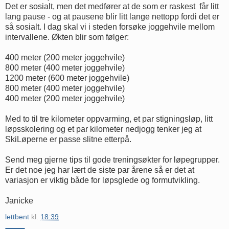
Det er sosialt, men det medfører at de som er raskest får litt
lang pause - og at pausene blir litt lange nettopp fordi det er
så sosialt. I dag skal vi i steden forsøke joggehvile mellom
intervallene. Økten blir som følger:
400 meter (200 meter joggehvile)
800 meter (400 meter joggehvile)
1200 meter (600 meter joggehvile)
800 meter (400 meter joggehvile)
400 meter (200 meter joggehvile)
Med to til tre kilometer oppvarming, et par stigningsløp, litt
løpsskolering og et par kilometer nedjogg tenker jeg at
SkiLøperne er passe slitne etterpå.
Send meg gjerne tips til gode treningsøkter for løpegrupper.
Er det noe jeg har lært de siste par årene så er det at
variasjon er viktig både for løpsglede og formutvikling.
Janicke
lettbent
kl.
18:39