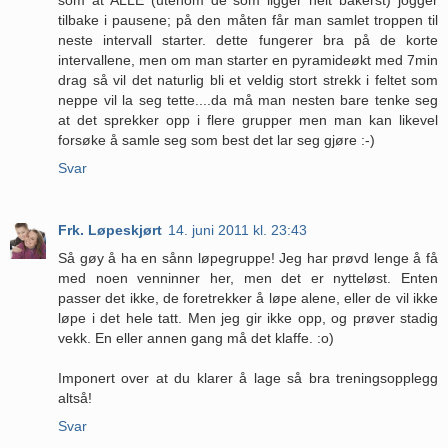
tilbake i pausene; på den måten får man samlet troppen til
neste intervall starter. dette fungerer bra på de korte
intervallene, men om man starter en pyramideøkt med 7min
drag så vil det naturlig bli et veldig stort strekk i feltet som
neppe vil la seg tette....da må man nesten bare tenke seg
at det sprekker opp i flere grupper men man kan likevel
forsøke å samle seg som best det lar seg gjøre :-)
Svar
Frk. Løpeskjørt
14. juni 2011 kl. 23:43
Så gøy å ha en sånn løpegruppe! Jeg har prøvd lenge å få
med noen venninner her, men det er nytteløst. Enten
passer det ikke, de foretrekker å løpe alene, eller de vil ikke
løpe i det hele tatt. Men jeg gir ikke opp, og prøver stadig
vekk. En eller annen gang må det klaffe. :o)
Imponert over at du klarer å lage så bra treningsopplegg
altså!
Svar