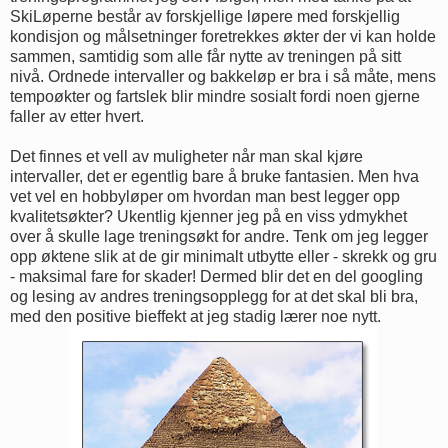
SkiLøperne består av forskjellige løpere med forskjellig
kondisjon og målsetninger foretrekkes økter der vi kan holde
sammen, samtidig som alle får nytte av treningen på sitt
nivå. Ordnede intervaller og bakkeløp er bra i så måte, mens
tempoøkter og fartslek blir mindre sosialt fordi noen gjerne
faller av etter hvert.
Det finnes et vell av muligheter når man skal kjøre
intervaller, det er egentlig bare å bruke fantasien. Men hva
vet vel en hobbyløper om hvordan man best legger opp
kvalitetsøkter? Ukentlig kjenner jeg på en viss ydmykhet
over å skulle lage treningsøkt for andre. Tenk om jeg legger
opp øktene slik at de gir minimalt utbytte eller - skrekk og gru
- maksimal fare for skader! Dermed blir det en del googling
og lesing av andres treningsopplegg for at det skal bli bra,
med den positive bieffekt at jeg stadig lærer noe nytt.