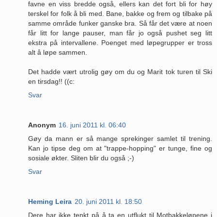
favne en viss bredde også, ellers kan det fort bli for høy
terskel for folk å bli med. Bane, bakke og frem og tilbake på
samme område funker ganske bra. Så får det være at noen
får litt for lange pauser, man får jo også pushet seg litt
ekstra på intervallene. Poenget med løpegrupper er tross
alt å løpe sammen.
Det hadde vært utrolig gøy om du og Marit tok turen til Ski
en tirsdag!! ((c:
Svar
Anonym
16. juni 2011 kl. 06:40
Gøy da mann er så mange sprekinger samlet til trening.
Kan jo tipse deg om at "trappe-hopping" er tunge, fine og
sosiale økter. Sliten blir du også ;-)
Svar
Heming Leira
20. juni 2011 kl. 18:50
Dere har ikke tenkt på å ta en utflukt til Motbakkeløpene i