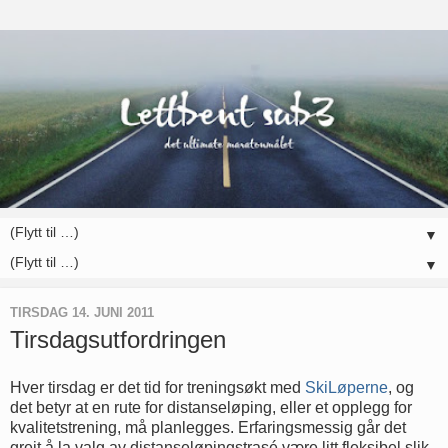
▼
▼
TIRSDAG 14. JUNI 2011
Tirsdagsutfordringen
Hver tirsdag er det tid for treningsøkt med
SkiLøperne
, og
det betyr at en rute for distanseløping, eller et opplegg for
kvalitetstrening, må planlegges. Erfaringsmessig går det
greit å la valg av distanseløpingstrasé være litt fleksibel slik