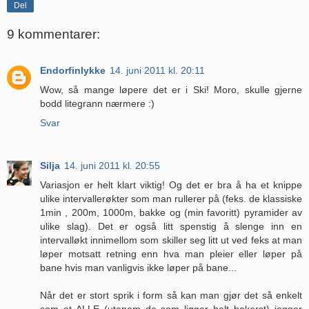
Del
9 kommentarer:
Endorfinlykke
14. juni 2011 kl. 20:11
Wow, så mange løpere det er i Ski! Moro, skulle gjerne
bodd litegrann nærmere :)
Svar
Silja
14. juni 2011 kl. 20:55
Variasjon er helt klart viktig! Og det er bra å ha et knippe
ulike intervallerøkter som man rullerer på (feks. de klassiske
1min , 200m, 1000m, bakke og (min favoritt) pyramider av
ulike slag). Det er også litt spenstig å slenge inn en
intervalløkt innimellom som skiller seg litt ut ved feks at man
løper motsatt retning enn hva man pleier eller løper på
bane hvis man vanligvis ikke løper på bane...
Når det er stort sprik i form så kan man gjør det så enkelt
som at ALLE (utenom de som ligger helt bakerst) jogger