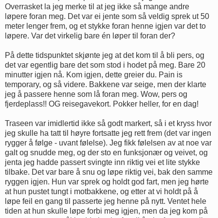
Overrasket la jeg merke til at jeg ikke så mange andre
løpere foran meg. Det var ei jente som så veldig sprek ut 50
meter lenger frem, og et stykke foran henne igjen var det to
løpere. Var det virkelig bare én løper til foran der?
På dette tidspunktet skjønte jeg at det kom til å bli pers, og
det var egentlig bare det som stod i hodet på meg. Bare 20
minutter igjen nå. Kom igjen, dette greier du. Pain is
temporary, og så videre. Bakkene var seige, men der klarte
jeg å passere henne som lå foran meg. Wow, pers og
fjerdeplass!! OG reisegavekort. Pokker heller, for en dag!
Traseen var imidlertid ikke så godt markert, så i et kryss hvor
jeg skulle ha tatt til høyre fortsatte jeg rett frem (det var ingen
rygger å følge - uvant følelse). Jeg fikk følelsen av at noe var
galt og snudde meg, og der sto en funksjonær og veivet, og
jenta jeg hadde passert svingte inn riktig vei et lite stykke
tilbake. Det var bare å snu og løpe riktig vei, bak den samme
ryggen igjen. Hun var sprek og holdt god fart, men jeg hørte
at hun pustet tungt i motbakkene, og etter at vi holdt på å
løpe feil en gang til passerte jeg henne på nytt. Ventet hele
tiden at hun skulle løpe forbi meg igjen, men da jeg kom på