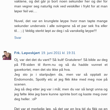
vaktene, og det går jo bort noen sekunder her og der for
man vegrer seg naturlig nok ved veiskiller i frykt for at man
løper feil vei....
Nuvel, det var en krunglete løype hvor man tapte mange
sekunder underveis i alle svingene så et par sek fra eller
til... ;-) Veldig sterkt løpt av deg i så vanskelig løype!!!
Svar
Frk. Løpeskjørt
19. juni 2011 kl. 19:31
Oj, var det det du vant? Så kult! Gratulerer! Så bilde av deg
på FB-siden til iform.nu og så du hadde vunnet et
gavekortet, men det sto ikke på hva.
Jeg sto jo i startpuljen da, men var så opptatt av
Endomondo, Spotify etc at jeg fikk ikke med meg noe på
scenen.
Jeg så deg etter jeg var i mål, men du var så langt unna og
jeg følte ikke jeg bare kunne sprinte bort og kaste meg over
deg heller. :oP
Det var et merkelig løp, så det var en bra tid du fikk og en