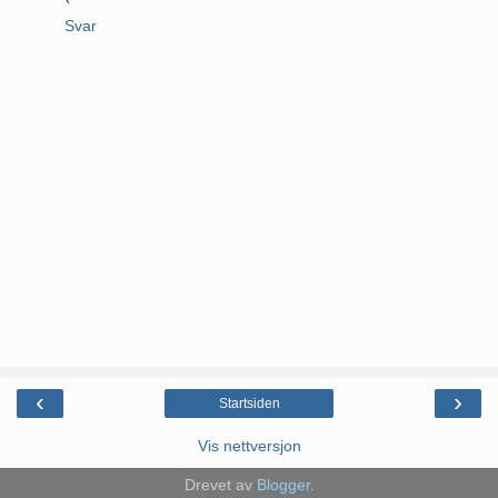
Svar
‹
›
Startsiden
Vis nettversjon
Drevet av
Blogger
.