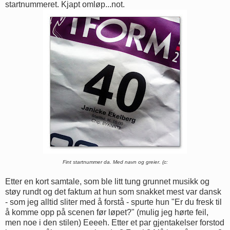
startnummeret. Kjapt omløp...not.
Fint startnummer da. Med navn og greier. (c:
Etter en kort samtale, som ble litt tung grunnet musikk og
støy rundt og det faktum at hun som snakket mest var dansk
- som jeg alltid sliter med å forstå - spurte hun "Er du fresk til
å komme opp på scenen før løpet?" (mulig jeg hørte feil,
men noe i den stilen) Eeeeh. Etter et par gjentakelser forstod