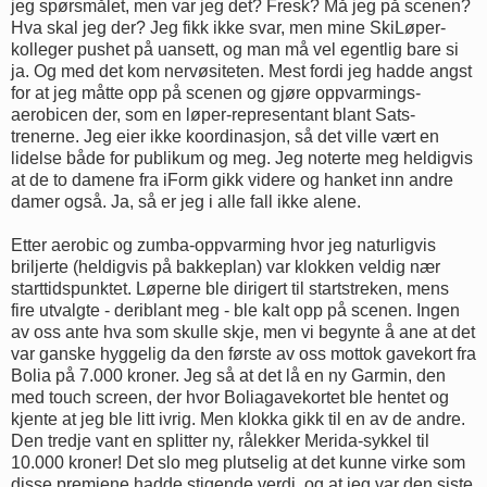
jeg spørsmålet, men var jeg det? Fresk? Må jeg på scenen?
Hva skal jeg der? Jeg fikk ikke svar, men mine SkiLøper-
kolleger pushet på uansett, og man må vel egentlig bare si
ja. Og med det kom nervøsiteten. Mest fordi jeg hadde angst
for at jeg måtte opp på scenen og gjøre oppvarmings-
aerobicen der, som en løper-representant blant Sats-
trenerne. Jeg eier ikke koordinasjon, så det ville vært en
lidelse både for publikum og meg. Jeg noterte meg heldigvis
at de to damene fra iForm gikk videre og hanket inn andre
damer også. Ja, så er jeg i alle fall ikke alene.
Etter aerobic og zumba-oppvarming hvor jeg naturligvis
briljerte (heldigvis på bakkeplan) var klokken veldig nær
starttidspunktet. Løperne ble dirigert til startstreken, mens
fire utvalgte - deriblant meg - ble kalt opp på scenen. Ingen
av oss ante hva som skulle skje, men vi begynte å ane at det
var ganske hyggelig da den første av oss mottok gavekort fra
Bolia på 7.000 kroner. Jeg så at det lå en ny Garmin, den
med touch screen, der hvor Boliagavekortet ble hentet og
kjente at jeg ble litt ivrig. Men klokka gikk til en av de andre.
Den tredje vant en splitter ny, rålekker Merida-sykkel til
10.000 kroner! Det slo meg plutselig at det kunne virke som
disse premiene hadde stigende verdi, og at jeg var den siste