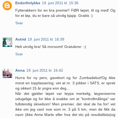
Endorfinlykke
19. juni 2011 kl. 15:36
Fytterakkern for en bra premie!! FØR løpet, til og med! Og
for et løp, du er bare så utrolig kjapp. Grattis :)
Svar
Astrid
19. juni 2011 kl. 16:39
Helt utrolig bra! Så morsomt! Gratulerer :-)
Svar
Anna
19. juni 2011 kl. 16:42
Hurra for ny pers, gavekort og for Zumbadebut!Og ikke
minst en topplassering; vet at nr. 3 jobber i SATS, er sprek
og sikkert 15 år yngre enn deg...
Når det gjelder løpet var løypa merkelig, løypeviserne
udugelige og for ikke å snakke om at "kontrollmålinga" var
fullstendig skivebom! Men premier, det skal de ha for! vet
ikke om jeg vant noe som nr. 3 på 5 km, men de fikk da
navn (ikke Anne Marte eller hva det sto på resultatlista)og