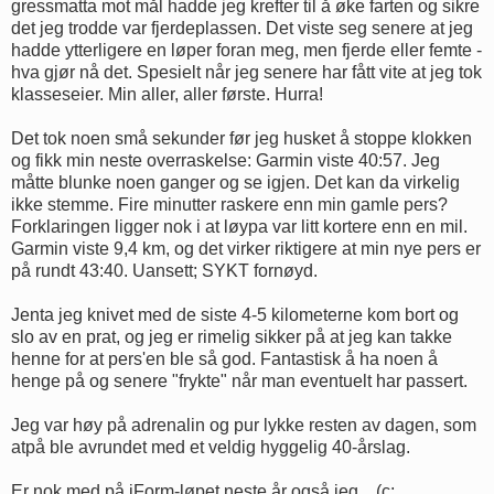
gressmatta mot mål hadde jeg krefter til å øke farten og sikre
det jeg trodde var fjerdeplassen. Det viste seg senere at jeg
hadde ytterligere en løper foran meg, men fjerde eller femte -
hva gjør nå det. Spesielt når jeg senere har fått vite at jeg tok
klasseseier. Min aller, aller første. Hurra!
Det tok noen små sekunder før jeg husket å stoppe klokken
og fikk min neste overraskelse: Garmin viste 40:57. Jeg
måtte blunke noen ganger og se igjen. Det kan da virkelig
ikke stemme. Fire minutter raskere enn min gamle pers?
Forklaringen ligger nok i at løypa var litt kortere enn en mil.
Garmin viste 9,4 km, og det virker riktigere at min nye pers er
på rundt 43:40. Uansett; SYKT fornøyd.
Jenta jeg knivet med de siste 4-5 kilometerne kom bort og
slo av en prat, og jeg er rimelig sikker på at jeg kan takke
henne for at pers'en ble så god. Fantastisk å ha noen å
henge på og senere "frykte" når man eventuelt har passert.
Jeg var høy på adrenalin og pur lykke resten av dagen, som
atpå ble avrundet med et veldig hyggelig 40-årslag.
Er nok med på iForm-løpet neste år også jeg... (c;