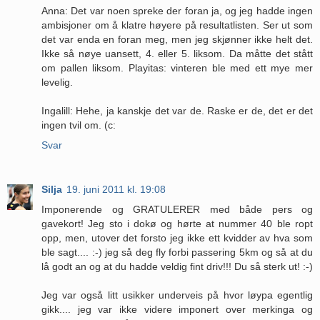
Anna: Det var noen spreke der foran ja, og jeg hadde ingen
ambisjoner om å klatre høyere på resultatlisten. Ser ut som
det var enda en foran meg, men jeg skjønner ikke helt det.
Ikke så nøye uansett, 4. eller 5. liksom. Da måtte det stått
om pallen liksom. Playitas: vinteren ble med ett mye mer
levelig.
Ingalill: Hehe, ja kanskje det var de. Raske er de, det er det
ingen tvil om. (c:
Svar
Silja
19. juni 2011 kl. 19:08
Imponerende og GRATULERER med både pers og
gavekort! Jeg sto i dokø og hørte at nummer 40 ble ropt
opp, men, utover det forsto jeg ikke ett kvidder av hva som
ble sagt.... :-) jeg så deg fly forbi passering 5km og så at du
lå godt an og at du hadde veldig fint driv!!! Du så sterk ut! :-)
Jeg var også litt usikker underveis på hvor løypa egentlig
gikk.... jeg var ikke videre imponert over merkinga og