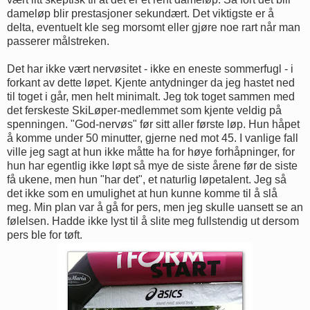
dameløp blir prestasjoner sekundært. Det viktigste er å
delta, eventuelt kle seg morsomt eller gjøre noe rart når man
passerer målstreken.
Det har ikke vært nervøsitet - ikke en eneste sommerfugl - i
forkant av dette løpet. Kjente antydninger da jeg hastet ned
til toget i går, men helt minimalt. Jeg tok toget sammen med
det ferskeste SkiLøper-medlemmet som kjente veldig på
spenningen. "God-nervøs" før sitt aller første løp. Hun håpet
å komme under 50 minutter, gjerne ned mot 45. I vanlige fall
ville jeg sagt at hun ikke måtte ha for høye forhåpninger, for
hun har egentlig ikke løpt så mye de siste årene før de siste
få ukene, men hun "har det", et naturlig løpetalent. Jeg så
det ikke som en umulighet at hun kunne komme til å slå
meg. Min plan var å gå for pers, men jeg skulle uansett se an
følelsen. Hadde ikke lyst til å slite meg fullstendig ut dersom
pers ble for tøft.