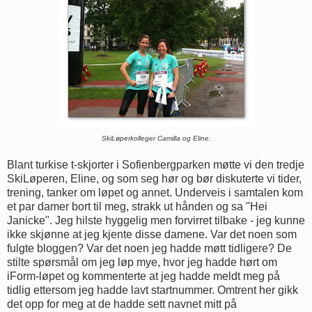
SkiLøperkolleger Camilla og Eline.
Blant turkise t-skjorter i Sofienbergparken møtte vi den tredje
SkiLøperen, Eline, og som seg hør og bør diskuterte vi tider,
trening, tanker om løpet og annet. Underveis i samtalen kom
et par damer bort til meg, strakk ut hånden og sa "Hei
Janicke". Jeg hilste hyggelig men forvirret tilbake - jeg kunne
ikke skjønne at jeg kjente disse damene. Var det noen som
fulgte bloggen? Var det noen jeg hadde møtt tidligere? De
stilte spørsmål om jeg løp mye, hvor jeg hadde hørt om
iForm-løpet og kommenterte at jeg hadde meldt meg på
tidlig ettersom jeg hadde lavt startnummer. Omtrent her gikk
det opp for meg at de hadde sett navnet mitt på