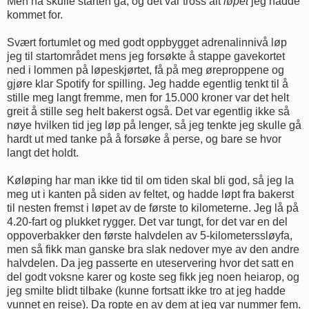
Men nå skulle starten gå, og det var tross alt
løpet
jeg hadde
kommet for.
Svært fortumlet og med godt oppbygget adrenalinnivå løp
jeg til startområdet mens jeg forsøkte å stappe gavekortet
ned i lommen på løpeskjørtet, få på meg øreproppene og
gjøre klar Spotify for spilling. Jeg hadde egentlig tenkt til å
stille meg langt fremme, men for 15.000 kroner var det helt
greit å stille seg helt bakerst også. Det var egentlig ikke så
nøye hvilken tid jeg løp på lenger, så jeg tenkte jeg skulle gå
hardt ut med tanke på å forsøke å perse, og bare se hvor
langt det holdt.
Køløping har man ikke tid til om tiden skal bli god, så jeg la
meg ut i kanten på siden av feltet, og hadde løpt fra bakerst
til nesten fremst i løpet av de første to kilometerne. Jeg lå på
4.20-fart og plukket rygger. Det var tungt, for det var en del
oppoverbakker den første halvdelen av 5-kilometerssløyfa,
men så fikk man ganske bra slak nedover mye av den andre
halvdelen. Da jeg passerte en uteservering hvor det satt en
del godt voksne karer og koste seg fikk jeg noen heiarop, og
jeg smilte blidt tilbake (kunne fortsatt ikke tro at jeg hadde
vunnet en reise). Da ropte en av dem at jeg var nummer fem.