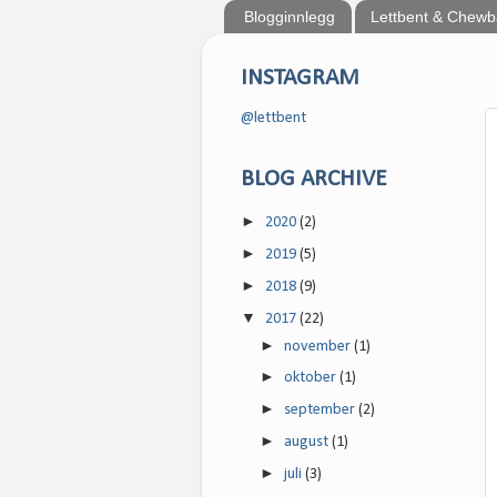
Blogginnlegg
Lettbent & Chew
INSTAGRAM
@lettbent
BLOG ARCHIVE
►
2020
(2)
►
2019
(5)
►
2018
(9)
▼
2017
(22)
►
november
(1)
►
oktober
(1)
►
september
(2)
►
august
(1)
►
juli
(3)