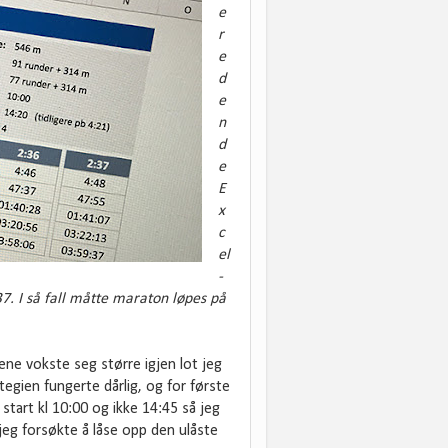
e
r
e
d
e
n
d
e
E
x
c
el
-
7. I så fall måtte maraton løpes på
ne vokste seg større igjen lot jeg
egien fungerte dårlig, og for første
 start kl 10:00 og ikke 14:45 så jeg
 jeg forsøkte å låse opp den ulåste