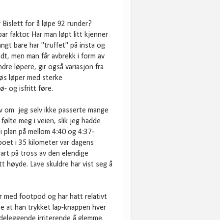
Bislett for å løpe 92 runder?
r faktor. Har man løpt litt kjenner
angt bare har "truffet" på insta og
ndt, men man får avbrekk i form av
ndre løpere, gir også variasjon fra
løs løper med sterke
- og isfritt føre.
elv om jeg selv ikke passerte mange
følte meg i veien, slik jeg hadde
 i plan på mellom 4:40 og 4:37-
poet i 35 kilometer var dagens
art på tross av den elendige
t høyde. Lave skuldre har vist seg å
er med footpod og har hatt relativt
e at han trykket lap-knappen hver
deleggende irriterende å glemme.