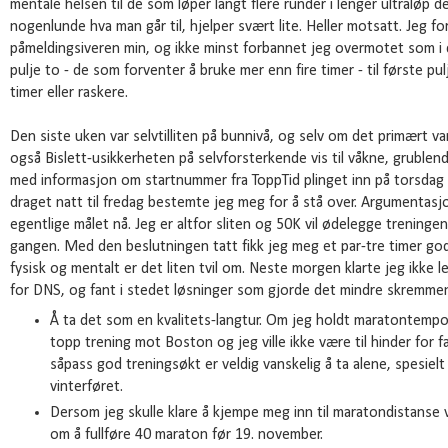
mentale helsen til de som løper langt flere runder i lenger ultraløp de
nogenlunde hva man går til, hjelper svært lite. Heller motsatt. Jeg 
påmeldingsiveren min, og ikke minst forbannet jeg overmotet som i d
pulje to - de som forventer å bruke mer enn fire timer - til første pul
timer eller raskere.
Den siste uken var selvtilliten på bunnivå, og selv om det primært 
også Bislett-usikkerheten på selvforsterkende vis til våkne, gruble
med informasjon om startnummer fra ToppTid plinget inn på torsdag ba
draget natt til fredag bestemte jeg meg for å stå over. Argumentasj
egentlige målet nå. Jeg er altfor sliten og 50K vil ødelegge treninge
gangen. Med den beslutningen tatt fikk jeg meg et par-tre timer god
fysisk og mentalt er det liten tvil om. Neste morgen klarte jeg ikke
for DNS, og fant i stedet løsninger som gjorde det mindre skremmende å
Å ta det som en kvalitets-langtur. Om jeg holdt maratontempo 
topp trening mot Boston og jeg ville ikke være til hinder for f
såpass god treningsøkt er veldig vanskelig å ta alene, spesielt
vinterføret.
Dersom jeg skulle klare å kjempe meg inn til maratondistanse v
om å fullføre 40 maraton før 19. november.