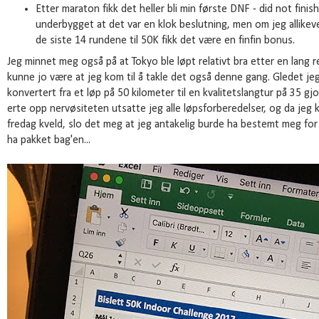
Etter maraton fikk det heller bli min første DNF - did not fini
underbygget at det var en klok beslutning, men om jeg allikevel
de siste 14 rundene til 50K fikk det være en finfin bonus.
Jeg minnet meg også på at Tokyo ble løpt relativt bra etter en lang 
kunne jo være at jeg kom til å takle det også denne gang. Gledet je
konvertert fra et løp på 50 kilometer til en kvalitetslangtur på 35 g
erte opp nervøsiteten utsatte jeg alle løpsforberedelser, og da jeg k
fredag kveld, slo det meg at jeg antakelig burde ha bestemt meg for
ha pakket bag'en...