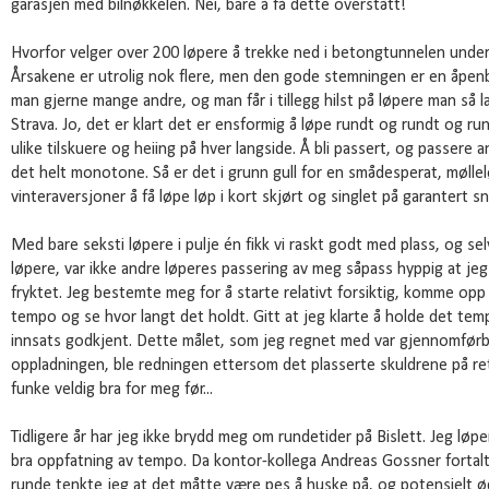
garasjen med bilnøkkelen. Nei, bare å få dette overstått!
Hvorfor velger over 200 løpere å trekke ned i betongtunnelen under 
Årsakene er utrolig nok flere, men den gode stemningen er en åpenba
man gjerne mange andre, og man får i tillegg hilst på løpere man så l
Strava. Jo, det er klart det er ensformig å løpe rundt og rundt og ru
ulike tilskuere og heiing på hver langside. Å bli passert, og passere a
det helt monotone. Så er det i grunn gull for en smådesperat, mølle
vinteraversjoner å få løpe løp i kort skjørt og singlet på garantert snø
Med bare seksti løpere i pulje én fikk vi raskt godt med plass, og s
løpere, var ikke andre løperes passering av meg såpass hyppig at jeg 
fryktet. Jeg bestemte meg for å starte relativt forsiktig, komme opp
tempo og se hvor langt det holdt. Gitt at jeg klarte å holde det tem
innsats godkjent. Dette målet, som jeg regnet med var gjennomførb
oppladningen, ble redningen ettersom det plasserte skuldrene på ret
funke veldig bra for meg før...
Tidligere år har jeg ikke brydd meg om rundetider på Bislett. Jeg løp
bra oppfatning av tempo. Da kontor-kollega Andreas Gossner fortalt
runde tenkte jeg at det måtte være pes å huske på, og potensielt ø