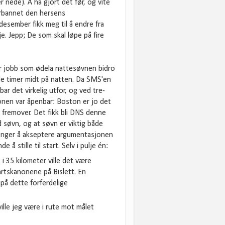
r nede). Å ha gjort det før, og vite
forbannet den hersens
esember fikk meg til å endre fra
je. Jepp; De som skal løpe på fire
var jobb som ødela nattesøvnen bidro
nde timer midt på natten. Da SMS'en
r det virkelig utfor, og ved tre-
onen var åpenbar: Boston er jo det
n fremover. Det fikk bli DNS denne
 søvn, og at søvn er viktig både
 lenger å akseptere argumentasjonen
 stille til start. Selv i pulje én:
i 35 kilometer ville det være
artskanonene på Bislett. En
 på dette forferdelige
ille jeg være i rute mot målet