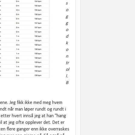
s
o
g
g
o
d
k
o
n
tr
ol
l.
B
ælene. Jeg fikk ikke med meg hvem
undt når man løper rundt og rundt i
etter hvert innså jeg at han "hang
til at jeg ofte opplever det. Det er
sten flere ganger enn ikke overraskes