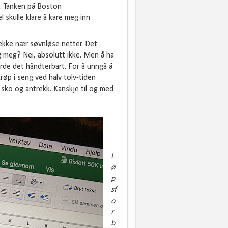
sh. Tanken på Boston
 skulle klare å kare meg inn
rekke nær søvnløse netter. Det
g meg? Nei, absolutt ikke. Men å ha
jorde det håndterbart. For å unngå å
røp i seng ved halv tolv-tiden
 sko og antrekk. Kanskje til og med
L
ø
p
sf
o
r
b