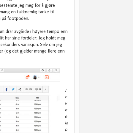
, bestemte jeg meg for å gjøre
 mang en takknemlig tanke til
ri på footpoden.
som drar avgårde i høyere tempo enn
llit har sine fordeler; Jeg holdt meg
 sekunders variasjon. Selv om jeg
øper (og det gjelder mange flere enn
J
e
v
n
e
la
p