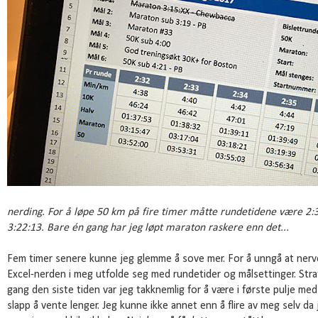
nerding. For å løpe 50 km på fire timer måtte rundetidene være 2:3
3:22:13. Bare én gang har jeg løpt maraton raskere enn det...
Fem timer senere kunne jeg glemme å sove mer. For å unngå at nerve
Excel-nerden i meg utfolde seg med rundetider og målsettinger. Strat
gang den siste tiden var jeg takknemlig for å være i første pulje med
slapp å vente lenger. Jeg kunne ikke annet enn å flire av meg selv da