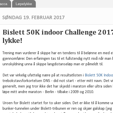
bacca
Løpelykke
SØNDAG 19. FEBRUAR 2017
Bislett 50K indoor Challenge 201
lykke!
Trening man vurderer å skippe har en tendens til å belønne en med ek
gjennomfører. Den erfaringen tas til et fullstendig nytt nivå når man
unnskyldning unna å skippe langdistanseløp man er påmeldt til.
Det var virkelig ufattelig nære på at resultatlisten i
Bislett 50K Indoo
trebokstavsforkortelsen DNS - did not start - etter mitt navn. Det vil
generelt, men jeg tror ikke det har skjedd i maraton eller ultra siden
løpe mitt andre maraton - Berlin - tilbake i 2009 og 2010.
Uroen for Bislett startet for to uker siden. Det er ikke til å komme u
bunker-tunnelen under Bislett-tribunen er ren og skjær galskap (jeg 