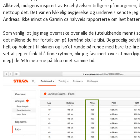
Allikevel, muligens inspirert av Excel-øvelsen tidligere på morgenen
nettopp det. Det var en lykkelig avgjørelse og underveis sendte jeg
Andreas. Ikke minst da Garmin ca halvveis rapporterte om lavt batte
Som vanlig lot jeg meg overraske over alle de (utelukkende menn) 
det målene de har fortalt om på forhånd skulle tilsi. Begredelig selvti
helt og holdent til planen og lap'et runde på runde med bare tre-fire
vet at jeg er flink til å finne rytmen, blir jeg fascinert over at man l
meg) de 546 meterne på tilnærmet samme tid.