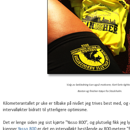
Valg av bekledning kan også motivere; Kort farts-tights 
Boston og finisher-trøye fra Stockholm.
Kilometerantallet pr uke er tilbake på nivået jeg trives best med, o
intervalløkter bidratt til ytterligere optimisme.
Det er lenge siden jeg sist kjørte "Yasso 800", og plutselig fikk jeg ly
kjenner
Yasso 800
er det en intervalløkt bestående av 800-metere "