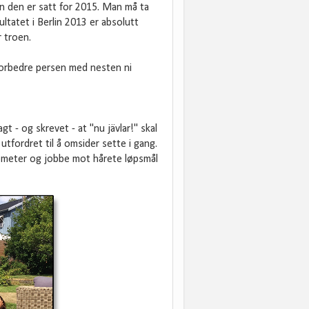
n den er satt for 2015. Man må ta
ltatet i Berlin 2013 er absolutt
r troen.
 forbedre persen med nesten ni
t - og skrevet - at "nu jävlar!" skal
utfordret til å omsider sette i gang.
kilometer og jobbe mot hårete løpsmål