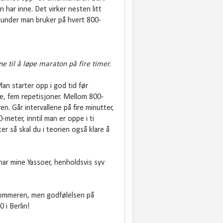
 har inne. Det virker nesten litt
kunder man bruker på hvert 800-
e til å løpe maraton på fire timer.
an starter opp i god tid før
e, fem repetisjoner. Mellom 800-
. Går intervallene på fire minutter,
-meter, inntil man er oppe i ti
ter så skal du i teorien også klare å
har mine Yassoer, henholdsvis syv
ommeren, men godfølelsen på
0 i Berlin!