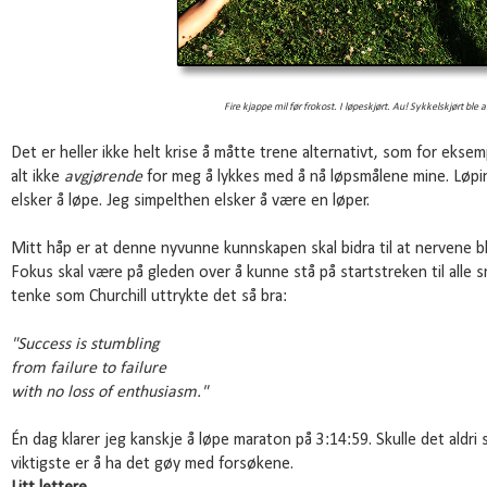
Fire kjappe mil før frokost. I løpeskjørt. Au! Sykkelskjørt ble 
Det er heller ikke helt krise å måtte trene alternativt, som for eksem
alt ikke
avgjørende
for meg å lykkes med å nå løpsmålene mine. Løpin
elsker å løpe. Jeg simpelthen elsker å være en løper.
Mitt håp er at denne nyvunne kunnskapen skal bidra til at nervene blir
Fokus skal være på gleden over å kunne stå på startstreken til alle
tenke som Churchill uttrykte det så bra:
"Success is
stumbling
from failure to failure
with no loss of enthusiasm."
Én dag klarer jeg kanskje å løpe maraton på 3:14:59. Skulle det aldri s
viktigste er å ha det gøy med forsøkene.