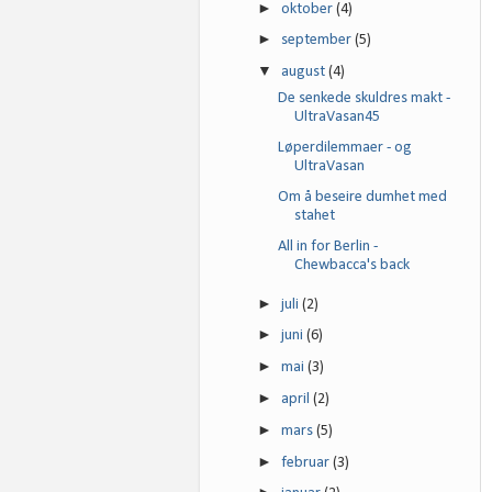
►
oktober
(4)
►
september
(5)
▼
august
(4)
De senkede skuldres makt -
UltraVasan45
Løperdilemmaer - og
UltraVasan
Om å beseire dumhet med
stahet
All in for Berlin -
Chewbacca's back
►
juli
(2)
►
juni
(6)
►
mai
(3)
►
april
(2)
►
mars
(5)
►
februar
(3)