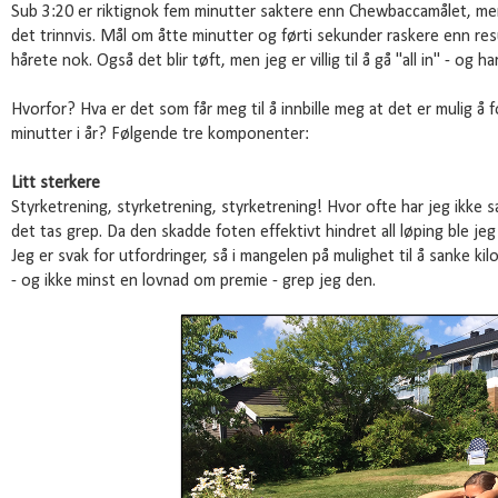
Sub 3:20 er riktignok fem minutter saktere enn Chewbaccamålet, me
det trinnvis. Mål om åtte minutter og førti sekunder raskere enn resu
hårete nok. Også det blir tøft, men jeg er villig til å gå "all in" - og ha
Hvorfor? Hva er det som får meg til å innbille meg at det er mulig å
minutter i år? Følgende tre komponenter:
Litt sterkere
Styrketrening, styrketrening, styrketrening! Hvor ofte har jeg ikke sag
det tas grep. Da den skadde foten effektivt hindret all løping ble jeg 
Jeg er svak for utfordringer, så i mangelen på mulighet til å sanke 
- og ikke minst en lovnad om premie - grep jeg den.