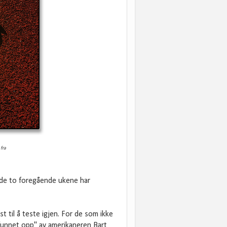
fra
g de to foregående ukene har
st til å teste igjen. For de som ikke
funnet opp" av amerikaneren Bart