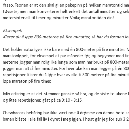
Yasso. Teorien er at den skal gi en pekepinn på hvilken maratontid man
tøysete, men man konverterer helt enkelt det antall minutter og se
metersintervall til timer og minutter. Voila; maratontiden din!
Eksempel:
Klarer du å løpe 800-meterne på fire minutter, så har du formen inn
Det holder naturligvis ikke bare med én 800-meter på fire minutter. M
maratonløpet, for eksempel et par måneder før, og begynner med fir
meterne jogger man rolig like lenge som man har brukt på 800-meteren
jogger man altså fire minutter. For hver uke kan man legger på én 800
repetisjoner. Klarer du å løpe hver av alle ti 800-metere på fire minut
løpe maraton på fire timer.
Min erfaring er at det stemmer ganske så bra, og de siste to ukene 
og åtte repetisjoner, gått på ca 3:10 - 3:15.
Chewbaccas behåring har ikke vært noe å drømme om denne hete s
banen blåste i alle fall liv i dyret i meg igjen. I høst går jeg for sub 3:2