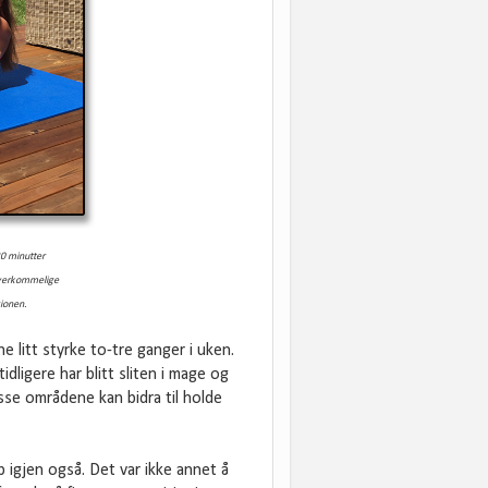
30
minutter
overkommelige
gionen.
 litt styrke to-tre ganger i uken.
dligere har blitt sliten i mage og
isse områdene kan bidra til holde
 igjen også. Det var ikke annet å