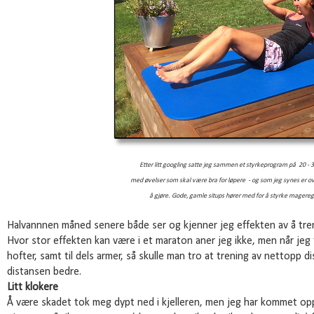
Etter litt googling satte jeg sammen et styrkeprogram på
20 - 
med øvelser som skal være bra for løpere
- og som jeg synes er 
å gjøre. Gode, gamle situps hører med for å styrke magere
Halvannnen måned senere både ser og kjenner jeg effekten av å trene
Hvor stor effekten kan være i et maraton aner jeg ikke, men når jeg ti
hofter, samt til dels armer, så skulle man tro at trening av nettopp d
distansen bedre.
Litt klokere
Å være skadet tok meg dypt ned i kjelleren, men jeg har kommet opp