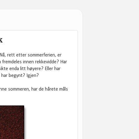
k
Nå, rett etter sommerferien, er
n fremdeles innen rekkevidde? Har
kte enda litt høyere? Eller har
g har begynt? Igjen?
nne sommeren, har de hårete måls