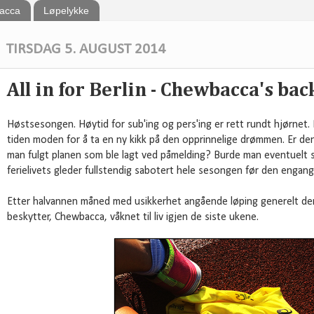
bacca
Løpelykke
TIRSDAG 5. AUGUST 2014
All in for Berlin - Chewbacca's bac
Høstsesongen. Høytid for sub'ing og pers'ing er rett rundt hjørnet. 
tiden moden for å ta en ny kikk på den opprinnelige drømmen. Er de
man fulgt planen som ble lagt ved påmelding? Burde man eventuelt si
ferielivets gleder fullstendig sabotert hele sesongen før den engan
Etter halvannen måned med usikkerhet angående løping generelt de
beskytter, Chewbacca, våknet til liv igjen de siste ukene.