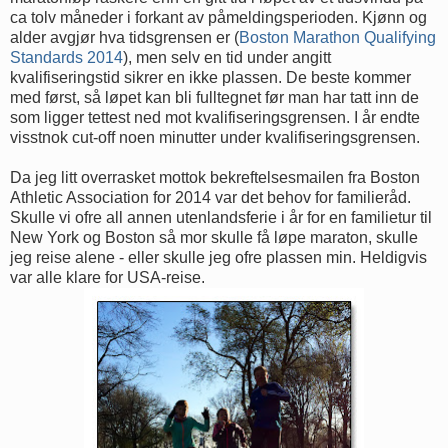
ca tolv måneder i forkant av påmeldingsperioden. Kjønn og
alder avgjør hva tidsgrensen er (
Boston Marathon Qualifying
Standards 2014
), men selv en tid under angitt
kvalifiseringstid sikrer en ikke plassen. De beste kommer
med først, så løpet kan bli fulltegnet før man har tatt inn de
som ligger tettest ned mot kvalifiseringsgrensen. I år endte
visstnok cut-off noen minutter under kvalifiseringsgrensen.
Da jeg litt overrasket mottok bekreftelsesmailen fra Boston
Athletic Association for 2014 var det behov for familieråd.
Skulle vi ofre all annen utenlandsferie i år for en familietur til
New York og Boston så mor skulle få løpe maraton, skulle
jeg reise alene - eller skulle jeg ofre plassen min. Heldigvis
var alle klare for USA-reise.