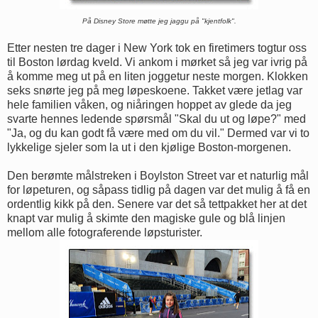
På Disney Store møtte jeg jaggu på
"kjentfolk".
Etter nesten tre dager i New York tok en firetimers togtur oss
til Boston lørdag kveld. Vi ankom i mørket så jeg var ivrig på
å komme meg ut på en liten joggetur neste morgen. Klokken
seks snørte jeg på meg løpeskoene. Takket være jetlag var
hele familien våken, og niåringen hoppet av glede da jeg
svarte hennes ledende spørsmål "Skal du ut og løpe?" med
"Ja, og du kan godt få være med om du vil." Dermed var vi to
lykkelige sjeler som la ut i den kjølige Boston-morgenen.
Den berømte målstreken i Boylston Street var et naturlig mål
for løpeturen, og såpass tidlig på dagen var det mulig å få en
ordentlig kikk på den. Senere var det så tettpakket her at det
knapt var mulig å skimte den magiske gule og blå linjen
mellom alle fotograferende løpsturister.