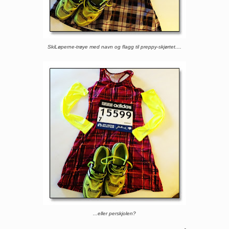
SkiLøperne-trøye med navn og flagg til preppy-skjørtet....
...eller perskjolen?