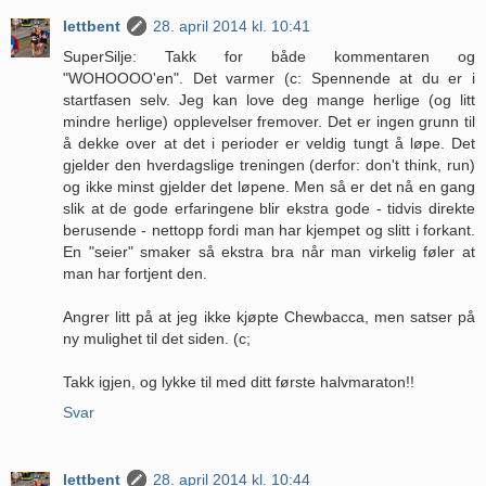
lettbent
28. april 2014 kl. 10:41
SuperSilje: Takk for både kommentaren og
"WOHOOOO'en". Det varmer (c: Spennende at du er i
startfasen selv. Jeg kan love deg mange herlige (og litt
mindre herlige) opplevelser fremover. Det er ingen grunn til
å dekke over at det i perioder er veldig tungt å løpe. Det
gjelder den hverdagslige treningen (derfor: don't think, run)
og ikke minst gjelder det løpene. Men så er det nå en gang
slik at de gode erfaringene blir ekstra gode - tidvis direkte
berusende - nettopp fordi man har kjempet og slitt i forkant.
En "seier" smaker så ekstra bra når man virkelig føler at
man har fortjent den.
Angrer litt på at jeg ikke kjøpte Chewbacca, men satser på
ny mulighet til det siden. (c;
Takk igjen, og lykke til med ditt første halvmaraton!!
Svar
lettbent
28. april 2014 kl. 10:44