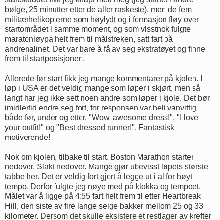
bølge, 25 minutter etter de aller raskeste), men de fem
militærhelikopterne som høylydt og i formasjon fløy over
startområdet i samme moment, og som visstnok fulgte
maratonløypa helt frem til målstreken, satt fart på
andrenalinet. Det var bare å få av seg ekstratøyet og finne
frem til startposisjonen.
Allerede før start fikk jeg mange kommentarer på kjolen. I
løp i USA er det veldig mange som løper i skjørt, men så
langt har jeg ikke sett noen andre som løper i kjole. Det bør
imidlertid endre seg fort, for responsen var helt vanvittig
både før, under og etter. "Wow, awesome dress!", "I love
your outfit!" og "Best dressed runner!". Fantastisk
motiverende!
Nok om kjolen, tilbake til start. Boston Marathon starter
nedover. Slakt nedover. Mange gjør ubevisst løpets største
tabbe her. Det er veldig fort gjort å legge ut i altfor høyt
tempo. Derfor fulgte jeg nøye med på klokka og tempoet.
Målet var å ligge på 4:55 fart helt frem til etter Heartbreak
Hill, den siste av fire lange seige bakker mellom 25 og 33
kilometer. Dersom det skulle eksistere et restlager av krefter