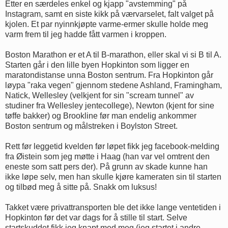
Etter en særdeles enkel og kjapp "avstemming" på
Instagram, samt en siste kikk på værvarselet, falt valget på
kjolen. Et par nyinnkjøpte varme-ermer skulle holde meg
varm frem til jeg hadde fått varmen i kroppen.
Boston Marathon er et A til B-marathon, eller skal vi si B til A.
Starten går i den lille byen Hopkinton som ligger en
maratondistanse unna Boston sentrum. Fra Hopkinton går
løypa "raka vegen" gjennom stedene Ashland, Framingham,
Natick, Wellesley (velkjent for sin "scream tunnel" av
studiner fra Wellesley jentecollege), Newton (kjent for sine
tøffe bakker) og Brookline før man endelig ankommer
Boston sentrum og målstreken i Boylston Street.
Rett før leggetid kvelden før løpet fikk jeg facebook-melding
fra Øistein som jeg møtte i Haag (han var vel omtrent den
eneste som satt pers der). På grunn av skade kunne han
ikke løpe selv, men han skulle kjøre kameraten sin til starten
og tilbød meg å sitte på. Snakk om luksus!
Takket være privattransporten ble det ikke lange ventetiden i
Hopkinton før det var dags for å stille til start. Selve
startskuddet fikk jeg knapt med meg (jeg startet i andre