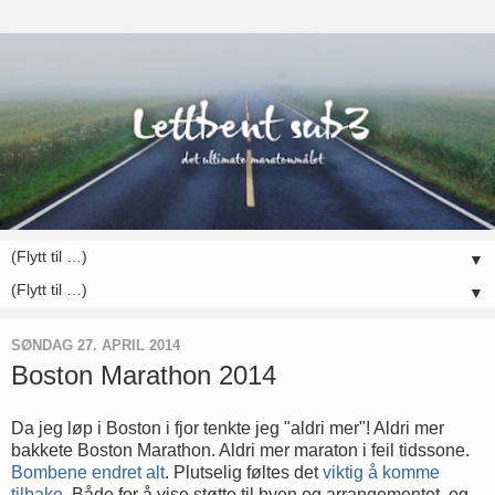
▼
▼
SØNDAG 27. APRIL 2014
Boston Marathon 2014
Da jeg løp i Boston i fjor tenkte jeg "aldri mer"! Aldri mer
bakkete Boston Marathon. Aldri mer maraton i feil tidssone.
Bombene endret alt
. Plutselig føltes det
viktig å komme
tilbake
. Både for å vise støtte til byen og arrangementet, og