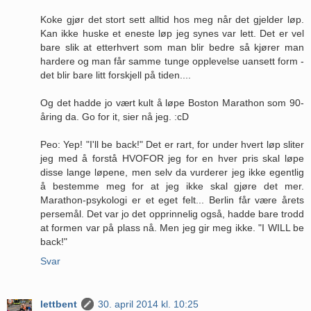
Koke gjør det stort sett alltid hos meg når det gjelder løp.
Kan ikke huske et eneste løp jeg synes var lett. Det er vel
bare slik at etterhvert som man blir bedre så kjører man
hardere og man får samme tunge opplevelse uansett form -
det blir bare litt forskjell på tiden....
Og det hadde jo vært kult å løpe Boston Marathon som 90-
åring da. Go for it, sier nå jeg. :cD
Peo: Yep! "I'll be back!" Det er rart, for under hvert løp sliter
jeg med å forstå HVOFOR jeg for en hver pris skal løpe
disse lange løpene, men selv da vurderer jeg ikke egentlig
å bestemme meg for at jeg ikke skal gjøre det mer.
Marathon-psykologi er et eget felt... Berlin får være årets
persemål. Det var jo det opprinnelig også, hadde bare trodd
at formen var på plass nå. Men jeg gir meg ikke. "I WILL be
back!"
Svar
lettbent
30. april 2014 kl. 10:25