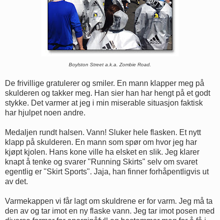
Boylston Street a.k.a. Zombie Road.
De frivillige gratulerer og smiler. En mann klapper meg på
skulderen og takker meg. Han sier han har hengt på et godt
stykke. Det varmer at jeg i min miserable situasjon faktisk
har hjulpet noen andre.
Medaljen rundt halsen. Vann! Sluker hele flasken. Et nytt
klapp på skulderen. En mann som spør om hvor jeg har
kjøpt kjolen. Hans kone ville ha elsket en slik. Jeg klarer
knapt å tenke og svarer "Running Skirts" selv om svaret
egentlig er "Skirt Sports". Jaja, han finner forhåpentligvis ut
av det.
Varmekappen vi får lagt om skuldrene er for varm. Jeg må ta
den av og tar imot en ny flaske vann. Jeg tar imot posen med