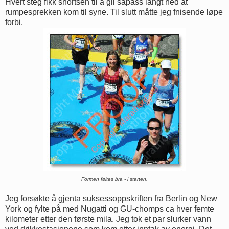
Hvert steg fikk shortsen til å gli såpass langt ned at
rumpesprekken kom til syne. Til slutt måtte jeg fnisende løpe
forbi.
Formen føltes bra - i starten.
Jeg forsøkte å gjenta suksessoppskriften fra Berlin og New
York og fylte på med Nugatti og GU-chomps ca hver femte
kilometer etter den første mila. Jeg tok et par slurker vann