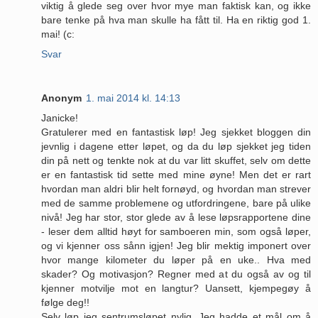
viktig å glede seg over hvor mye man faktisk kan, og ikke
bare tenke på hva man skulle ha fått til. Ha en riktig god 1.
mai! (c:
Svar
Anonym
1. mai 2014 kl. 14:13
Janicke!
Gratulerer med en fantastisk løp! Jeg sjekket bloggen din
jevnlig i dagene etter løpet, og da du løp sjekket jeg tiden
din på nett og tenkte nok at du var litt skuffet, selv om dette
er en fantastisk tid sette med mine øyne! Men det er rart
hvordan man aldri blir helt fornøyd, og hvordan man strever
med de samme problemene og utfordringene, bare på ulike
nivå! Jeg har stor, stor glede av å lese løpsrapportene dine
- leser dem alltid høyt for samboeren min, som også løper,
og vi kjenner oss sånn igjen! Jeg blir mektig imponert over
hvor mange kilometer du løper på en uke.. Hva med
skader? Og motivasjon? Regner med at du også av og til
kjenner motvilje mot en langtur? Uansett, kjempegøy å
følge deg!!
Selv løp jeg sentrumsløpet nylig. Jeg hadde et mål om å