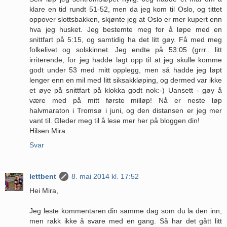
klare en tid rundt 51-52, men da jeg kom til Oslo, og tittet
oppover slottsbakken, skjønte jeg at Oslo er mer kupert enn
hva jeg husket. Jeg bestemte meg for å løpe med en
snittfart på 5:15, og samtidig ha det litt gøy. Få med meg
folkelivet og solskinnet. Jeg endte på 53:05 (grrr.. litt
irriterende, for jeg hadde lagt opp til at jeg skulle komme
godt under 53 med mitt opplegg, men så hadde jeg løpt
lenger enn en mil med litt siksakkløping, og dermed var ikke
et øye på snittfart på klokka godt nok:-) Uansett - gøy å
være med på mitt første milløp! Nå er neste løp
halvmaraton i Tromsø i juni, og den distansen er jeg mer
vant til. Gleder meg til å lese mer her på bloggen din!
Hilsen Mira
Svar
lettbent
8. mai 2014 kl. 17:52
Hei Mira,
Jeg leste kommentaren din samme dag som du la den inn,
men rakk ikke å svare med en gang. Så har det gått litt