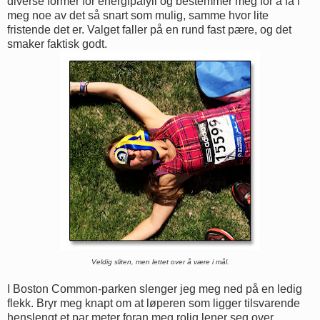
diverse former for energipåfyll og bestemmer meg for å få i
meg noe av det så snart som mulig, samme hvor lite
fristende det er. Valget faller på en rund fast pære, og det
smaker faktisk godt.
Veldig sliten, men lettet over å være i mål.
I Boston Common-parken slenger jeg meg ned på en ledig
flekk. Bryr meg knapt om at løperen som ligger tilsvarende
henslengt et par meter foran meg rolig lener seg over