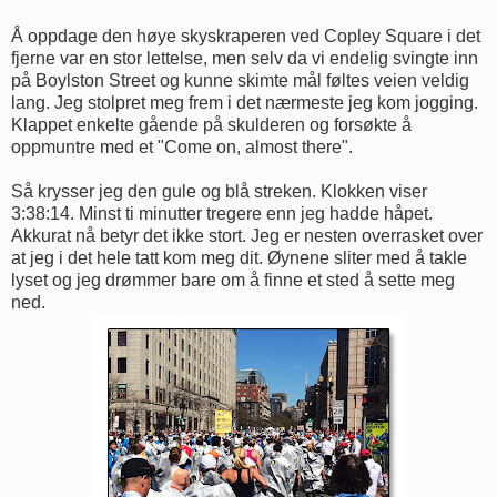
Å oppdage den høye skyskraperen ved Copley Square i det
fjerne var en stor lettelse, men selv da vi endelig svingte inn
på Boylston Street og kunne skimte mål føltes veien veldig
lang. Jeg stolpret meg frem i det nærmeste jeg kom jogging.
Klappet enkelte gående på skulderen og forsøkte å
oppmuntre med et "Come on, almost there".
Så krysser jeg den gule og blå streken. Klokken viser
3:38:14. Minst ti minutter tregere enn jeg hadde håpet.
Akkurat nå betyr det ikke stort. Jeg er nesten overrasket over
at jeg i det hele tatt kom meg dit. Øynene sliter med å takle
lyset og jeg drømmer bare om å finne et sted å sette meg
ned.