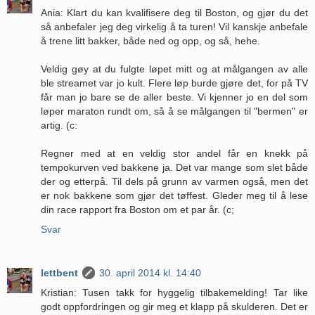
Ania: Klart du kan kvalifisere deg til Boston, og gjør du det
så anbefaler jeg deg virkelig å ta turen! Vil kanskje anbefale
å trene litt bakker, både ned og opp, og så, hehe.
Veldig gøy at du fulgte løpet mitt og at målgangen av alle
ble streamet var jo kult. Flere løp burde gjøre det, for på TV
får man jo bare se de aller beste. Vi kjenner jo en del som
løper maraton rundt om, så å se målgangen til "bermen" er
artig. (c:
Regner med at en veldig stor andel får en knekk på
tempokurven ved bakkene ja. Det var mange som slet både
der og etterpå. Til dels på grunn av varmen også, men det
er nok bakkene som gjør det tøffest. Gleder meg til å lese
din race rapport fra Boston om et par år. (c;
Svar
lettbent
30. april 2014 kl. 14:40
Kristian: Tusen takk for hyggelig tilbakemelding! Tar like
godt oppfordringen og gir meg et klapp på skulderen. Det er