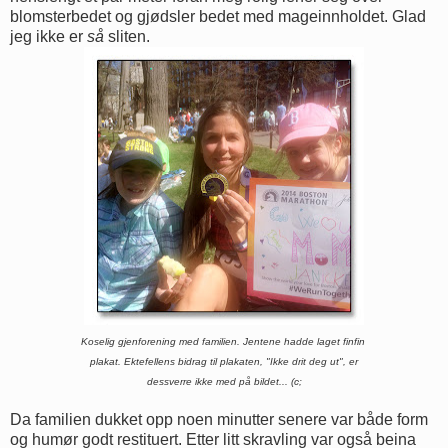
blomsterbedet og gjødsler bedet med mageinnholdet. Glad
jeg ikke er
så
sliten.
Koselig gjenforening med familien. Jentene hadde laget finfin
plakat. Ektefellens bidrag til plakaten, "Ikke drit deg ut", er
dessverre ikke
med på bildet... (c;
Da familien dukket opp noen minutter senere var både form
og humør godt restituert. Etter litt skravling var også beina