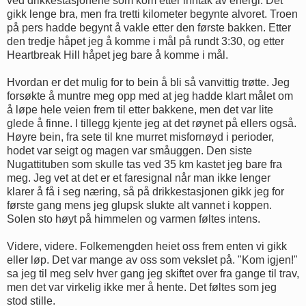
ved drikkestasjonene som kom etter inntak av energi. Det
gikk lenge bra, men fra tretti kilometer begynte alvoret. Troen
på pers hadde begynt å vakle etter den første bakken. Etter
den tredje håpet jeg å komme i mål på rundt 3:30, og etter
Heartbreak Hill håpet jeg bare å komme i mål.
Hvordan er det mulig for to bein å bli så vanvittig trøtte. Jeg
forsøkte å muntre meg opp med at jeg hadde klart målet om
å løpe hele veien frem til etter bakkene, men det var lite
glede å finne. I tillegg kjente jeg at det røynet på ellers også.
Høyre bein, fra sete til kne murret misfornøyd i perioder,
hodet var seigt og magen var småuggen. Den siste
Nugattituben som skulle tas ved 35 km kastet jeg bare fra
meg. Jeg vet at det er et faresignal når man ikke lenger
klarer å få i seg næring, så på drikkestasjonen gikk jeg for
første gang mens jeg glupsk slukte alt vannet i koppen.
Solen sto høyt på himmelen og varmen føltes intens.
Videre, videre. Folkemengden heiet oss frem enten vi gikk
eller løp. Det var mange av oss som vekslet på. "Kom igjen!"
sa jeg til meg selv hver gang jeg skiftet over fra gange til trav,
men det var virkelig ikke mer å hente. Det føltes som jeg
stod stille.