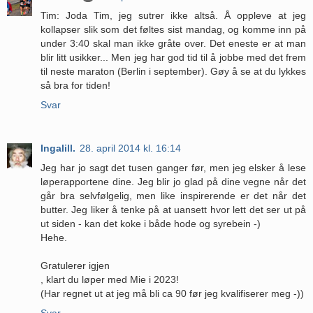
Tim: Joda Tim, jeg sutrer ikke altså. Å oppleve at jeg
kollapser slik som det føltes sist mandag, og komme inn på
under 3:40 skal man ikke gråte over. Det eneste er at man
blir litt usikker... Men jeg har god tid til å jobbe med det frem
til neste maraton (Berlin i september). Gøy å se at du lykkes
så bra for tiden!
Svar
Ingalill.
28. april 2014 kl. 16:14
Jeg har jo sagt det tusen ganger før, men jeg elsker å lese
løperapportene dine. Jeg blir jo glad på dine vegne når det
går bra selvfølgelig, men like inspirerende er det når det
butter. Jeg liker å tenke på at uansett hvor lett det ser ut på
ut siden - kan det koke i både hode og syrebein -)
Hehe.
Gratulerer igjen
, klart du løper med Mie i 2023!
(Har regnet ut at jeg må bli ca 90 før jeg kvalifiserer meg -))
Svar