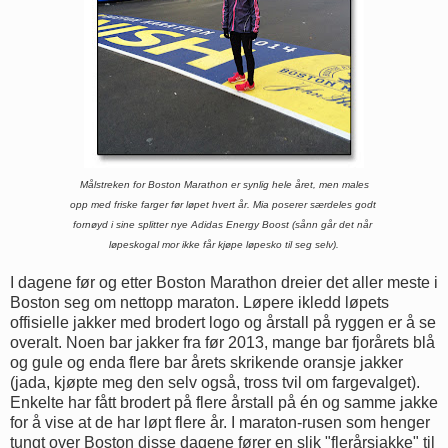
Målstreken for Boston Marathon er synlig hele året, men males
opp med friske farger før løpet hvert år. Mia poserer særdeles godt
fornøyd
i sine splitter nye Adidas Energy Boost (sånn går det når
løpeskogal mor
ikke får
kjøpe løpesko til seg selv).
I dagene før og etter Boston Marathon dreier det aller meste i
Boston seg om nettopp maraton. Løpere ikledd løpets
offisielle jakker med brodert logo og årstall på ryggen er å se
overalt. Noen bar jakker fra før 2013, mange bar fjorårets blå
og gule og enda flere bar årets skrikende oransje jakker
(jada, kjøpte meg den selv også, tross tvil om fargevalget).
Enkelte har fått brodert på flere årstall på én og samme jakke
for å vise at de har løpt flere år. I maraton-rusen som henger
tungt over Boston disse dagene fører en slik "flerårsjakke" til