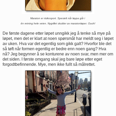
Maraton er risikosport. Spesielt når løypa går i
én retning hele veien. Nygrillet skulder av maratonløper. Ouch!
De første dagene etter løpet unngikk jeg å tenke så mye på
løpet, men det er klart at noen spørsmål har meldt seg i løpet
av uken. Hva var det egentlig som gikk galt? Hvorfor ble det
så tøft når formen egentlig er bedre enn noen gang? Hva
nå? Jeg begynner å se konturene av noen svar, men mer om
det siden. I første omgang skal jeg bare løpe etter eget
forgodtbefinnende. Mye, men ikke fullt så målrettet.