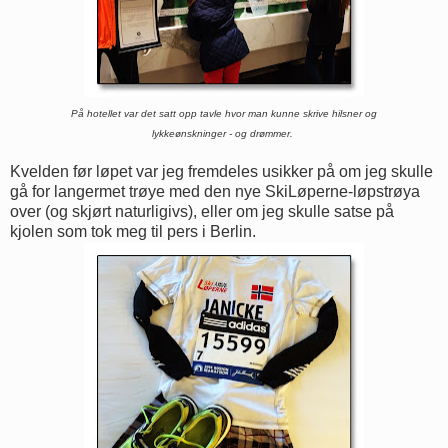
På hotellet var det satt opp tavle hvor man kunne skrive hilsner og
lykkeønskninger - og drømmer.
Kvelden før løpet var jeg fremdeles usikker på om jeg skulle
gå for langermet trøye med den nye SkiLøperne-løpstrøya
over (og skjørt naturligivs), eller om jeg skulle satse på
kjolen som tok meg til pers i Berlin.