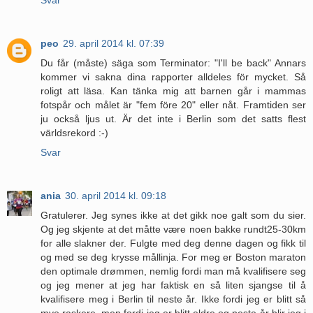
peo
29. april 2014 kl. 07:39
Du får (måste) säga som Terminator: "I'll be back" Annars
kommer vi sakna dina rapporter alldeles för mycket. Så
roligt att läsa. Kan tänka mig att barnen går i mammas
fotspår och målet är "fem före 20" eller nåt. Framtiden ser
ju också ljus ut. Är det inte i Berlin som det satts flest
världsrekord :-)
Svar
ania
30. april 2014 kl. 09:18
Gratulerer. Jeg synes ikke at det gikk noe galt som du sier.
Og jeg skjente at det måtte være noen bakke rundt25-30km
for alle slakner der. Fulgte med deg denne dagen og fikk til
og med se deg krysse mållinja. For meg er Boston maraton
den optimale drømmen, nemlig fordi man må kvalifisere seg
og jeg mener at jeg har faktisk en så liten sjangse til å
kvalifisere meg i Berlin til neste år. Ikke fordi jeg er blitt så
mye raskere, men fordi jeg er blitt eldre og neste år blir jeg i