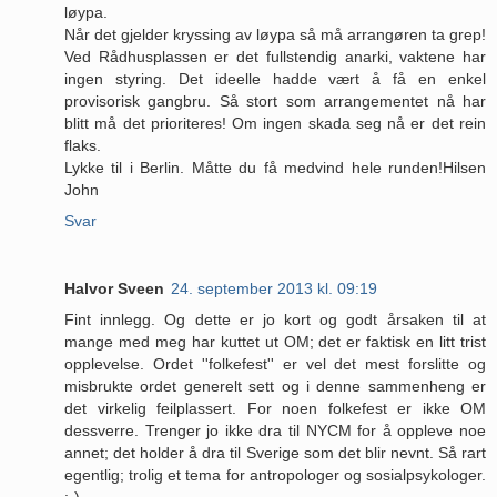
løypa.
Når det gjelder kryssing av løypa så må arrangøren ta grep!
Ved Rådhusplassen er det fullstendig anarki, vaktene har
ingen styring. Det ideelle hadde vært å få en enkel
provisorisk gangbru. Så stort som arrangementet nå har
blitt må det prioriteres! Om ingen skada seg nå er det rein
flaks.
Lykke til i Berlin. Måtte du få medvind hele runden!Hilsen
John
Svar
Halvor Sveen
24. september 2013 kl. 09:19
Fint innlegg. Og dette er jo kort og godt årsaken til at
mange med meg har kuttet ut OM; det er faktisk en litt trist
opplevelse. Ordet ''folkefest'' er vel det mest forslitte og
misbrukte ordet generelt sett og i denne sammenheng er
det virkelig feilplassert. For noen folkefest er ikke OM
dessverre. Trenger jo ikke dra til NYCM for å oppleve noe
annet; det holder å dra til Sverige som det blir nevnt. Så rart
egentlig; trolig et tema for antropologer og sosialpsykologer.