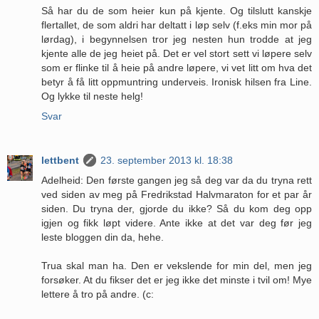
Så har du de som heier kun på kjente. Og tilslutt kanskje
flertallet, de som aldri har deltatt i løp selv (f.eks min mor på
lørdag), i begynnelsen tror jeg nesten hun trodde at jeg
kjente alle de jeg heiet på. Det er vel stort sett vi løpere selv
som er flinke til å heie på andre løpere, vi vet litt om hva det
betyr å få litt oppmuntring underveis. Ironisk hilsen fra Line.
Og lykke til neste helg!
Svar
lettbent
23. september 2013 kl. 18:38
Adelheid: Den første gangen jeg så deg var da du tryna rett
ved siden av meg på Fredrikstad Halvmaraton for et par år
siden. Du tryna der, gjorde du ikke? Så du kom deg opp
igjen og fikk løpt videre. Ante ikke at det var deg før jeg
leste bloggen din da, hehe.
Trua skal man ha. Den er vekslende for min del, men jeg
forsøker. At du fikser det er jeg ikke det minste i tvil om! Mye
lettere å tro på andre. (c: