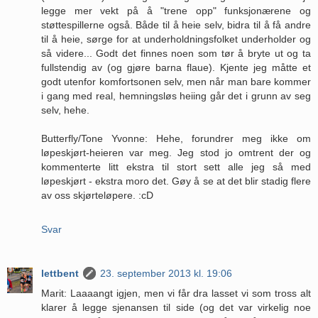
legge mer vekt på å "trene opp" funksjonærene og
støttespillerne også. Både til å heie selv, bidra til å få andre
til å heie, sørge for at underholdningsfolket underholder og
så videre... Godt det finnes noen som tør å bryte ut og ta
fullstendig av (og gjøre barna flaue). Kjente jeg måtte et
godt utenfor komfortsonen selv, men når man bare kommer
i gang med real, hemningsløs heiing går det i grunn av seg
selv, hehe.
Butterfly/Tone Yvonne: Hehe, forundrer meg ikke om
løpeskjørt-heieren var meg. Jeg stod jo omtrent der og
kommenterte litt ekstra til stort sett alle jeg så med
løpeskjørt - ekstra moro det. Gøy å se at det blir stadig flere
av oss skjørteløpere. :cD
Svar
lettbent
23. september 2013 kl. 19:06
Marit: Laaaangt igjen, men vi får dra lasset vi som tross alt
klarer å legge sjenansen til side (og det var virkelig noe