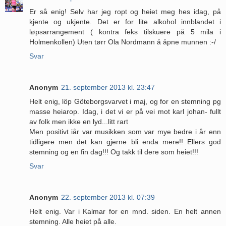
Er så enig! Selv har jeg ropt og heiet meg hes idag, på
kjente og ukjente. Det er for lite alkohol innblandet i
løpsarrangement ( kontra feks tilskuere på 5 mila i
Holmenkollen) Uten tørr Ola Nordmann å åpne munnen :-/
Svar
Anonym
21. september 2013 kl. 23:47
Helt enig, löp Göteborgsvarvet i maj, og for en stemning pg
masse heiarop. Idag, i det vi er på vei mot karl johan- fullt
av folk men ikke en lyd...litt rart
Men positivt iår var musikken som var mye bedre i år enn
tidligere men det kan gjerne bli enda mere!! Ellers god
stemning og en fin dag!!! Og takk til dere som heiet!!!
Svar
Anonym
22. september 2013 kl. 07:39
Helt enig. Var i Kalmar for en mnd. siden. En helt annen
stemning. Alle heiet på alle.