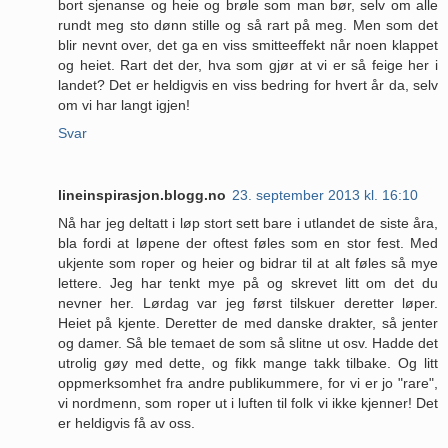
bort sjenanse og heie og brøle som man bør, selv om alle
rundt meg sto dønn stille og så rart på meg. Men som det
blir nevnt over, det ga en viss smitteeffekt når noen klappet
og heiet. Rart det der, hva som gjør at vi er så feige her i
landet? Det er heldigvis en viss bedring for hvert år da, selv
om vi har langt igjen!
Svar
lineinspirasjon.blogg.no
23. september 2013 kl. 16:10
Nå har jeg deltatt i løp stort sett bare i utlandet de siste åra,
bla fordi at løpene der oftest føles som en stor fest. Med
ukjente som roper og heier og bidrar til at alt føles så mye
lettere. Jeg har tenkt mye på og skrevet litt om det du
nevner her. Lørdag var jeg først tilskuer deretter løper.
Heiet på kjente. Deretter de med danske drakter, så jenter
og damer. Så ble temaet de som så slitne ut osv. Hadde det
utrolig gøy med dette, og fikk mange takk tilbake. Og litt
oppmerksomhet fra andre publikummere, for vi er jo "rare",
vi nordmenn, som roper ut i luften til folk vi ikke kjenner! Det
er heldigvis få av oss.