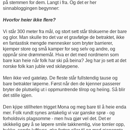
på stemmen for dem. Langt i fra. Og det er her
sinnabloggingen begynner:
Hvorfor heier ikke flere?
Vi står 300 meter fra mål, og stort sett står tilskuerne der bare
og glor. Man skulle tro det var et gravfølge de betraktet, ikke
en fantastisk mengde mennesker som bryter barrierer,
kjemper store og små kamper for seg selv og andre, og
oppnår sine drømmemål. Hva er det med nordmenn som
bare kan heie når folk har ski på beina? Jeg har jo sett at det
norske folk kan juble ved skiløypene.
Men ikke ved gateløp. De fleste står fullstendig tause og
bare betrakter løperne. Først når den de kjenner passerer
bryter de plutselig ut i oppmuntrende tilrop og heiing. Så blir
det stille igjen.
Den kjipe stillheten trigget Mona og meg bare til å heie enda
mer. Folk rundt synes antakelig vi var ganske sprø - og
forholdsvis plagsomme - men hva gjør vel det. Det er
skikkelig gøy å se løpere smile takknemlig, vise tomler opp,