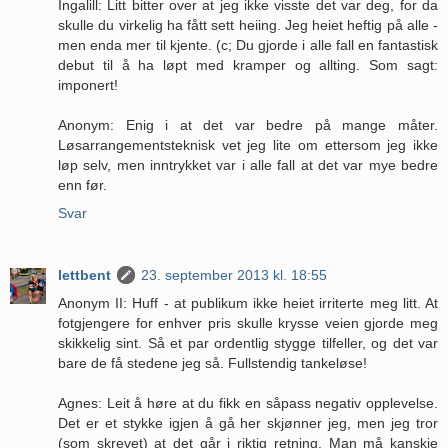
Ingalill: Litt bitter over at jeg ikke visste det var deg, for da
skulle du virkelig ha fått sett heiing. Jeg heiet heftig på alle -
men enda mer til kjente. (c; Du gjorde i alle fall en fantastisk
debut til å ha løpt med kramper og allting. Som sagt:
imponert!
Anonym: Enig i at det var bedre på mange måter.
Løsarrangementsteknisk vet jeg lite om ettersom jeg ikke
løp selv, men inntrykket var i alle fall at det var mye bedre
enn før.
Svar
lettbent
23. september 2013 kl. 18:55
Anonym II: Huff - at publikum ikke heiet irriterte meg litt. At
fotgjengere for enhver pris skulle krysse veien gjorde meg
skikkelig sint. Så et par ordentlig stygge tilfeller, og det var
bare de få stedene jeg så. Fullstendig tankeløse!
Agnes: Leit å høre at du fikk en såpass negativ opplevelse.
Det er et stykke igjen å gå her skjønner jeg, men jeg tror
(som skrevet) at det går i riktig retning. Man må kanskje