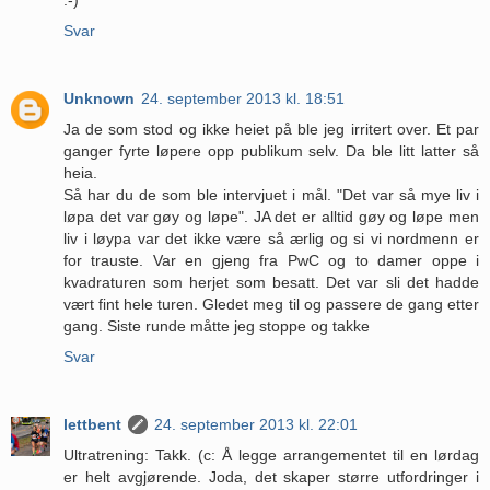
:-)
Svar
Unknown
24. september 2013 kl. 18:51
Ja de som stod og ikke heiet på ble jeg irritert over. Et par
ganger fyrte løpere opp publikum selv. Da ble litt latter så
heia.
Så har du de som ble intervjuet i mål. "Det var så mye liv i
løpa det var gøy og løpe". JA det er alltid gøy og løpe men
liv i løypa var det ikke være så ærlig og si vi nordmenn er
for trauste. Var en gjeng fra PwC og to damer oppe i
kvadraturen som herjet som besatt. Det var sli det hadde
vært fint hele turen. Gledet meg til og passere de gang etter
gang. Siste runde måtte jeg stoppe og takke
Svar
lettbent
24. september 2013 kl. 22:01
Ultratrening: Takk. (c: Å legge arrangementet til en lørdag
er helt avgjørende. Joda, det skaper større utfordringer i