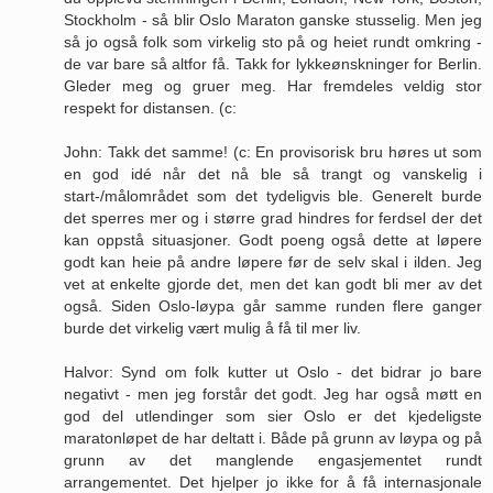
Stockholm - så blir Oslo Maraton ganske stusselig. Men jeg
så jo også folk som virkelig sto på og heiet rundt omkring -
de var bare så altfor få. Takk for lykkeønskninger for Berlin.
Gleder meg og gruer meg. Har fremdeles veldig stor
respekt for distansen. (c:
John: Takk det samme! (c: En provisorisk bru høres ut som
en god idé når det nå ble så trangt og vanskelig i
start-/målområdet som det tydeligvis ble. Generelt burde
det sperres mer og i større grad hindres for ferdsel der det
kan oppstå situasjoner. Godt poeng også dette at løpere
godt kan heie på andre løpere før de selv skal i ilden. Jeg
vet at enkelte gjorde det, men det kan godt bli mer av det
også. Siden Oslo-løypa går samme runden flere ganger
burde det virkelig vært mulig å få til mer liv.
Halvor: Synd om folk kutter ut Oslo - det bidrar jo bare
negativt - men jeg forstår det godt. Jeg har også møtt en
god del utlendinger som sier Oslo er det kjedeligste
maratonløpet de har deltatt i. Både på grunn av løypa og på
grunn av det manglende engasjementet rundt
arrangementet. Det hjelper jo ikke for å få internasjonale