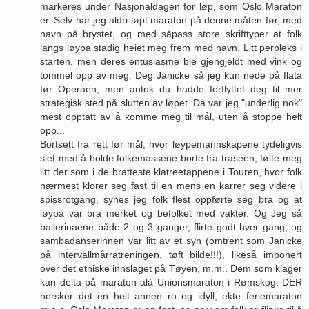
markeres under Nasjonaldagen for løp, som Oslo Maraton
er. Selv har jeg aldri løpt maraton på denne måten før, med
navn på brystet, og med såpass store skrifttyper at folk
langs løypa stadig heiet meg frem med navn. Litt perpleks i
starten, men deres entusiasme ble gjengjeldt med vink og
tommel opp av meg. Deg Janicke så jeg kun nede på flata
før Operaen, men antok du hadde forflyttet deg til mer
strategisk sted på slutten av løpet. Da var jeg "underlig nok"
mest opptatt av å komme meg til mål, uten å stoppe helt
opp...
Bortsett fra rett før mål, hvor løypemannskapene tydeligvis
slet med å holde folkemassene borte fra traseen, følte meg
litt der som i de bratteste klatreetappene i Touren, hvor folk
nærmest klorer seg fast til en mens en karrer seg videre i
spissrotgang, synes jeg folk flest oppførte seg bra og at
løypa var bra merket og befolket med vakter. Og Jeg så
ballerinaene både 2 og 3 ganger, flirte godt hver gang, og
sambadanserinnen var litt av et syn (omtrent som Janicke
på intervallmårratreningen, tøft bilde!!!), likeså imponert
over det etniske innslaget på Tøyen, m.m.. Dem som klager
kan delta på maraton alà Unionsmaraton i Rømskog, DER
hersker det en helt annen ro og idyll, ekte feriemaraton