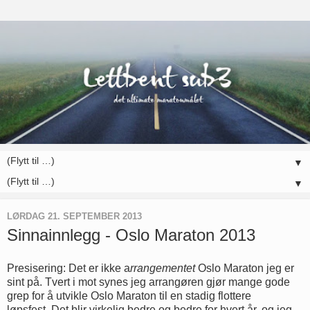
▼
▼
LØRDAG 21. SEPTEMBER 2013
Sinnainnlegg - Oslo Maraton 2013
Presisering: Det er ikke a
rrangementet
Oslo Maraton jeg er
sint på. Tvert i mot synes jeg arrangøren gjør mange gode
grep for å utvikle Oslo Maraton til en stadig flottere
løpsfest. Det blir virkelig bedre og bedre for hvert år, og jeg