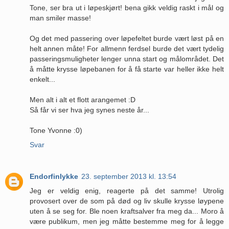
Tone, ser bra ut i løpeskjørt! bena gikk veldig raskt i mål og
man smiler masse!
Og det med passering over løpefeltet burde vært løst på en
helt annen måte! For allmenn ferdsel burde det vært tydelig
passeringsmuligheter lenger unna start og målområdet. Det
å måtte krysse løpebanen for å få starte var heller ikke helt
enkelt...
Men alt i alt et flott arangemet :D
Så får vi ser hva jeg synes neste år...
Tone Yvonne :0)
Svar
Endorfinlykke
23. september 2013 kl. 13:54
Jeg er veldig enig, reagerte på det samme! Utrolig
provosert over de som på død og liv skulle krysse løypene
uten å se seg for. Ble noen kraftsalver fra meg da... Moro å
være publikum, men jeg måtte bestemme meg for å legge