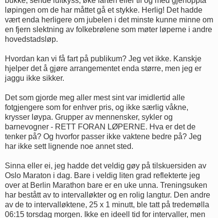
bukke, sende luftkyss, øke farten eller til og med gjenoppta
løpingen om de har måttet gå et stykke. Herlig! Det hadde
vært enda herligere om jubelen i det minste kunne minne om
en fjern slektning av folkebrølene som møter løperne i andre
hovedstadsløp.
Hvordan kan vi få fart på publikum? Jeg vet ikke. Kanskje
hjelper det å gjøre arrangementet enda større, men jeg er
jaggu ikke sikker.
Det som gjorde meg aller mest sint var imidlertid alle
fotgjengere som for enhver pris, og ikke særlig våkne,
krysser løypa. Grupper av mennensker, sykler og
barnevogner - RETT FORAN LØPERNE. Hva er det de
tenker på? Og hvorfor passer ikke vaktene bedre på? Jeg
har ikke sett lignende noe annet sted.
Sinna eller ei, jeg hadde det veldig gøy på tilskuersiden av
Oslo Maraton i dag. Bare i veldig liten grad reflekterte jeg
over at Berlin Marathon bare er en uke unna. Treningsuken
har bestått av to intervalløkter og en rolig langtur. Den andre
av de to intervalløktene, 25 x 1 minutt, ble tatt på tredemølla
06:15 torsdag morgen. Ikke en ideell tid for intervaller, men