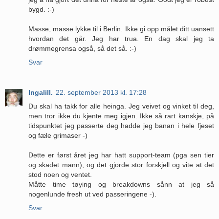
bygd. :-)
Masse, masse lykke til i Berlin. Ikke gi opp målet ditt uansett
hvordan det går. Jeg har trua. En dag skal jeg ta
drømmegrensa også, så det så. :-)
Svar
Ingalill.
22. september 2013 kl. 17:28
Du skal ha takk for alle heinga. Jeg veivet og vinket til deg,
men tror ikke du kjente meg igjen. Ikke så rart kanskje, på
tidspunktet jeg passerte deg hadde jeg banan i hele fjeset
og fæle grimaser -)
Dette er først året jeg har hatt support-team (pga sen tier
og skadet mann), og det gjorde stor forskjell og vite at det
stod noen og ventet.
Måtte time tøying og breakdowns sånn at jeg så
nogenlunde fresh ut ved passeringene -).
Svar