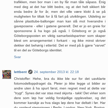
trafikken, men bor man i en by får man tåle såpass. Enig
med deg at det har blitt bedre, og at det helt sikkert blir
enda bedre år for år, men det ville være klokt å se på
muligheten for tiltak for å få fart på utviklingen. Utdeling av
sånne plasttube-ballonger man kan slå mot hverandre i
gaveposene - eller i gatene generelt. Det er jo en greie for
sponsorene å ha logo på også. I Göteborg er jo også
Göteborgsposten en viktig samarbeidspartner som skaper
blest om arrangementet i forkant - og ikke minst skriver
dekker det behørig i ettertid. Det er med på å gjøre "varvet"
til en del av Göteborgs identitet.
Svar
lettbent
24. september 2013 kl. 22:18
Christoffer: Hehe, bra du ikke ble sur for det uavklarte
fotomodelloppdraget da. Pleier jo ikke legge ut bilder av
andre uten å ha spurt først, men regnet med at dette var
"trygt". Synes det var stas med skjorta - takk! Det virker som
dere som løp har veldig forskjellige opplevelser, og det
kommer kanskje av hva slags løp dere har deltatt i før. Har
du opplevd stemningen i Berlin, London, New York, Boston,