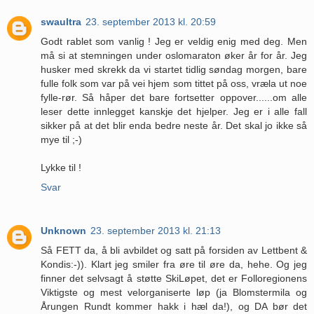
swaultra
23. september 2013 kl. 20:59
Godt rablet som vanlig ! Jeg er veldig enig med deg. Men
må si at stemningen under oslomaraton øker år for år. Jeg
husker med skrekk da vi startet tidlig søndag morgen, bare
fulle folk som var på vei hjem som tittet på oss, vræla ut noe
fylle-rør. Så håper det bare fortsetter oppover......om alle
leser dette innlegget kanskje det hjelper. Jeg er i alle fall
sikker på at det blir enda bedre neste år. Det skal jo ikke så
mye til ;-)
Lykke til !
Svar
Unknown
23. september 2013 kl. 21:13
Så FETT da, å bli avbildet og satt på forsiden av Lettbent &
Kondis:-)). Klart jeg smiler fra øre til øre da, hehe. Og jeg
finner det selvsagt å støtte SkiLøpet, det er Folloregionens
Viktigste og mest velorganiserte løp (ja Blomstermila og
Årungen Rundt kommer hakk i hæl da!), og DA bør det