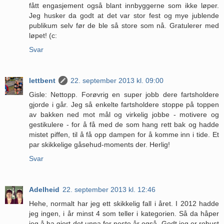
fått engasjement også blant innbyggerne som ikke løper.
Jeg husker da godt at det var stor fest og mye jublende
publikum selv før de ble så store som nå. Gratulerer med
løpet! (c:
Svar
lettbent
22. september 2013 kl. 09:00
Gisle: Nettopp. Forøvrig en super jobb dere fartsholdere
gjorde i går. Jeg så enkelte fartsholdere stoppe på toppen
av bakken ned mot mål og virkelig jobbe - motivere og
gestikulere - for å få med de som hang rett bak og hadde
mistet piffen, til å få opp dampen for å komme inn i tide. Et
par skikkelige gåsehud-moments der. Herlig!
Svar
Adelheid
22. september 2013 kl. 12:46
Hehe, normalt har jeg ett skikkelig fall i året. I 2012 hadde
jeg ingen, i år minst 4 som teller i kategorien. Så da håper
jeg å ha gjort det unna for neste år også. Godt jeg er robust