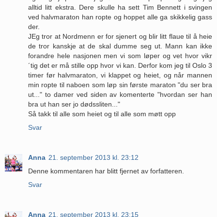
alltid litt ekstra. Dere skulle ha sett Tim Bennett i svingen
ved halvmaraton han ropte og hoppet alle ga skikkelig gass
der.
JEg tror at Nordmenn er for sjenert og blir litt flaue til å heie
de tror kanskje at de skal dumme seg ut. Mann kan ikke
forandre hele nasjonen men vi som løper og vet hvor vikr
´tig det er må stille opp hvor vi kan. Derfor kom jeg til Oslo 3
timer før halvmaraton, vi klappet og heiet, og når mannen
min ropte til naboen som løp sin første maraton "du ser bra
ut..." to damer ved siden av komenterte "hvordan ser han
bra ut han ser jo dødssliten..."
Så takk til alle som heiet og til alle som møtt opp
Svar
Anna
21. september 2013 kl. 23:12
Denne kommentaren har blitt fjernet av forfatteren.
Svar
Anna
21. september 2013 kl. 23:15