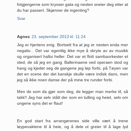
fotgjengerne som krysser gata og nesten sneier deg etter at
du har passert. Skjønner de ingenting?
Svar
Agnes
23. september 2013 kl. 11:24
Jeg er hjertens enig. Bortsett fra at jeg er nesten enda mer
negativ... Det var egentlig ikke mye å skryte av av musikk
og organisert halloi heller. Det var et flott sambaorkester et
sted, de så jeg en gang. Ballerinaene ved operaen stod og
hang og kjedet seg de gangene jeg løp forbi, på Tøyen var
det en scene der det kanskje skulle være indisk dans, men
jeg så ikke noen danse der på mine tre runder forbi.
Men de som da gjør som deg, de legger man merke til, så
takk!! Jeg har selv stått der som en tulling og heiet, selv om
ungene syns det er flaut!
En god start fra arrangørenes side ville vært å trene
løypevaktene til å heie, og å dele ut greier til å lage lyd