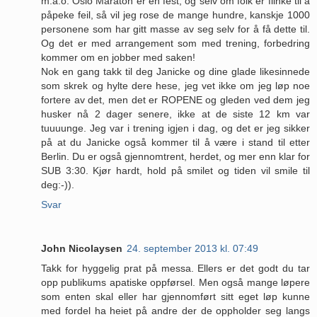
m.a.o. Oslo Maraton er en fest, og selv om folk er flinke til å
påpeke feil, så vil jeg rose de mange hundre, kanskje 1000
personene som har gitt masse av seg selv for å få dette til.
Og det er med arrangement som med trening, forbedring
kommer om en jobber med saken!
Nok en gang takk til deg Janicke og dine glade likesinnede
som skrek og hylte dere hese, jeg vet ikke om jeg løp noe
fortere av det, men det er ROPENE og gleden ved dem jeg
husker nå 2 dager senere, ikke at de siste 12 km var
tuuuunge. Jeg var i trening igjen i dag, og det er jeg sikker
på at du Janicke også kommer til å være i stand til etter
Berlin. Du er også gjennomtrent, herdet, og mer enn klar for
SUB 3:30. Kjør hardt, hold på smilet og tiden vil smile til
deg:-)).
Svar
John Nicolaysen
24. september 2013 kl. 07:49
Takk for hyggelig prat på messa. Ellers er det godt du tar
opp publikums apatiske oppførsel. Men også mange løpere
som enten skal eller har gjennomført sitt eget løp kunne
med fordel ha heiet på andre der de oppholder seg langs