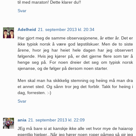
til med maraton! Dette klarer du!!
Svar
Adelheid
21. september 2013 kl. 20:34
Har gjort meg de samme observasjonene, år etter år. Det er
ikke typisk norsk å være god løpstilskuer. Men de to siste
årene, hvor jeg har heiet hele dagen har jeg observert
følgende. Hvis jeg kjører på, er det gjerne flere som tør å
henge seg på. For noen dreier det seg om typisk norsk
sjenanse, og de følger på dersom noen starter.
Men skal man ha skikkelig stemning og heiing må man dra
et annet sted. Og sånn tror jeg det forblir. Takk for heiing i
dag, forresten. :-)
Svar
ania
21. september 2013 kl. 22:09
JEg må bare si at kanskje ikke alle vet hvor mye de haiarop
egentlig hjelper...Når jeg hører noen roper påmeg så gir jeg