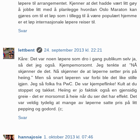
løpere til arrangementet. Kjenner at det hadde vært litt gøy
å jobbe litt med å planlegge hvordan Oslo Maraton kan
gjøres om til et løp som i tillegg til å være populært hjemme
er et løp internasjonale løpere reiser til.
Svar
lettbent
24. september 2013 kl. 22:21
Kåre: Det var noen løpere som dro i gang publikum selv ja,
så det jeg også. Kjempemorsomt. Jeg tenkte at "NÅ
skjønner de det. Nå skjønner de at løperne setter pris på
heiing." Men så snart løperen var forbi ble det like stille
igjen. Jeg så folka fra PwC. De var kjempeflinke! Kult at du
stoppet og takket. Heiing er jo faktisk også en gjensidig
greie - det er morsomst å heie når du ser det har effekt. Det
var veldig tydelig at mange av løperne satte pris på litt
pepping og godord. (c;
Svar
hannajosie
1. oktober 2013 kl. 07:46