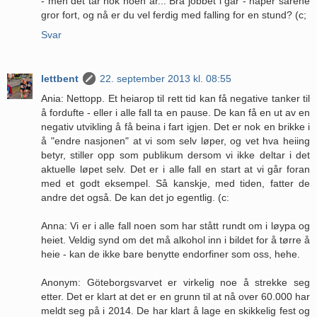
- men det tar nok noen år... Bra jobbet i går - håper sårene
gror fort, og nå er du vel ferdig med falling for en stund? (c;
Svar
lettbent
22. september 2013 kl. 08:55
Ania: Nettopp. Et heiarop til rett tid kan få negative tanker til
å fordufte - eller i alle fall ta en pause. De kan få en ut av en
negativ utvikling å få beina i fart igjen. Det er nok en brikke i
å "endre nasjonen" at vi som selv løper, og vet hva heiing
betyr, stiller opp som publikum dersom vi ikke deltar i det
aktuelle løpet selv. Det er i alle fall en start at vi går foran
med et godt eksempel. Så kanskje, med tiden, fatter de
andre det også. De kan det jo egentlig. (c:
Anna: Vi er i alle fall noen som har stått rundt om i løypa og
heiet. Veldig synd om det må alkohol inn i bildet for å tørre å
heie - kan de ikke bare benytte endorfiner som oss, hehe.
Anonym: Göteborgsvarvet er virkelig noe å strekke seg
etter. Det er klart at det er en grunn til at nå over 60.000 har
meldt seg på i 2014. De har klart å lage en skikkelig fest og