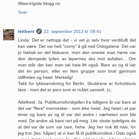
Www.trigisle.blogg.no
Svar
lettbent
22. september 2013 kl. 08:41
Linda: Det er nettopp det - vi vet jo selv hvor verdifullt det
kan være. Det var helt "corny" å gå ned Oslogatene. Det var
jo faktisk en del tilskuere, men den eneste man hørte var
den dempede lyden av løpernes sko mot asfalten... Om
man står der kan man vel heie litt også. Bare av og til var
det én person, eller en liten gruppe som brøt gjennom
stillheten og heiet. Merkelig!
Takk for lykkeønskning for Berlin. Skuldrene er forholdsvis
lave - men det er pers som er målet uansett. (c;
Adelheid: Ja. Publikumsforskjellen fra tidligere år var bare at
det var *flere* mennesker - som ikke heiet. Jeg heiet i et par
timer og bare av og til var det andre i nærheten som ble
med. De andre så bare rart på meg. Lite visste tydeligvis de
at det var de som var rare, hehe. Jeg her nok litt naiv, for
jeg tror (les: håper) at vi kan få til publikumsfest i Oslo også