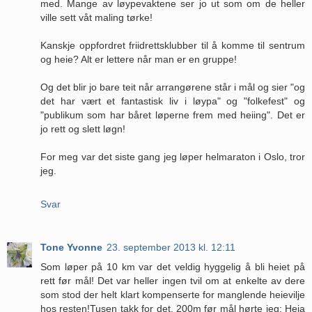
med. Mange av løypevaktene ser jo ut som om de heller
ville sett våt maling tørke!
Kanskje oppfordret friidrettsklubber til å komme til sentrum
og heie? Alt er lettere når man er en gruppe!
Og det blir jo bare teit når arrangørene står i mål og sier "og
det har vært et fantastisk liv i løypa" og "folkefest" og
"publikum som har båret løperne frem med heiing". Det er
jo rett og slett løgn!
For meg var det siste gang jeg løper helmaraton i Oslo, tror
jeg.
Svar
Tone Yvonne
23. september 2013 kl. 12:11
Som løper på 10 km var det veldig hyggelig å bli heiet på
rett før mål! Det var heller ingen tvil om at enkelte av dere
som stod der helt klart kompenserte for manglende heievilje
hos resten!Tusen takk for det. 200m før mål hørte jeg: Heia