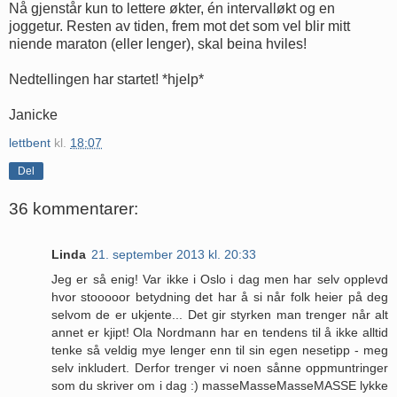
Nå gjenstår kun to lettere økter, én intervalløkt og en
joggetur. Resten av tiden, frem mot det som vel blir mitt
niende maraton (eller lenger), skal beina hviles!
Nedtellingen har startet! *hjelp*
Janicke
lettbent
kl.
18:07
Del
36 kommentarer:
Linda
21. september 2013 kl. 20:33
Jeg er så enig! Var ikke i Oslo i dag men har selv opplevd
hvor stooooor betydning det har å si når folk heier på deg
selvom de er ukjente... Det gir styrken man trenger når alt
annet er kjipt! Ola Nordmann har en tendens til å ikke alltid
tenke så veldig mye lenger enn til sin egen nesetipp - meg
selv inkludert. Derfor trenger vi noen sånne oppmuntringer
som du skriver om i dag :) masseMasseMasseMASSE lykke