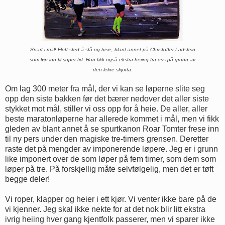
Snart i mål! Flott sted å stå og heie, blant annet på Christoffer Ladstein
som løp inn til super tid.
Han fikk også
ekstra heiing fra oss på grunn av
den lekre skjorta.
Om lag 300 meter fra mål, der vi kan se løperne slite seg
opp den siste bakken før det bærer nedover det aller siste
stykket mot mål, stiller vi oss opp for å heie. De aller, aller
beste maratonløperne har allerede kommet i mål, men vi fikk
gleden av blant annet å se spurtkanon Roar Tomter frese inn
til ny pers under den magiske tre-timers grensen. Deretter
raste det på mengder av imponerende løpere. Jeg er i grunn
like imponert over de som løper på fem timer, som dem som
løper på tre. På forskjellig måte selvfølgelig, men det er tøft
begge deler!
Vi roper, klapper og heier i ett kjør. Vi venter ikke bare på de
vi kjenner. Jeg skal ikke nekte for at det nok blir litt ekstra
ivrig heiing hver gang kjentfolk passerer, men vi sparer ikke