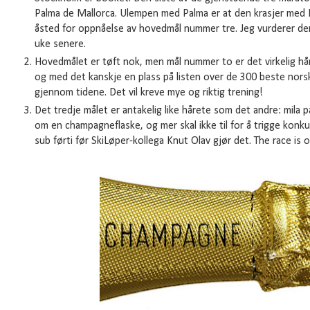
Palma de Mallorca. Ulempen med Palma er at den krasjer med 
åsted for oppnåelse av hovedmål nummer tre. Jeg vurderer de
uke senere.
Hovedmålet er tøft nok, men mål nummer to er det virkelig hå
og med det kanskje en plass på listen over de 300 beste nors
gjennom tidene. Det vil kreve mye og riktig trening!
Det tredje målet er antakelig like hårete som det andre: mila p
om en champagneflaske, og mer skal ikke til for å trigge konkur
sub førti før SkiLøper-kollega Knut Olav gjør det. The race is 