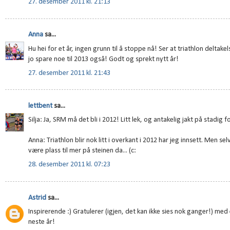
27. desember 2011 kl. 21:13
Anna
sa...
Hu hei for et år, ingen grunn til å stoppe nå! Ser at triathlon deltak
jo spare noe til 2013 også! Godt og sprekt nytt år!
27. desember 2011 kl. 21:43
lettbent
sa...
Silja: Ja, SRM må det bli i 2012! Litt lek, og antakelig jakt på stadig 
Anna: Triathlon blir nok litt i overkant i 2012 har jeg innsett. Men se
være plass til mer på steinen da... (c:
28. desember 2011 kl. 07:23
Astrid
sa...
Inspirerende :) Gratulerer (igjen, det kan ikke sies nok ganger!) med 
neste år!