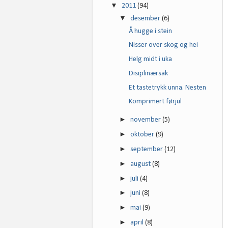
▼
2011
(94)
▼
desember
(6)
Å hugge i stein
Nisser over skog og hei
Helg midt i uka
Disiplinærsak
Et tastetrykk unna. Nesten
Komprimert førjul
►
november
(5)
►
oktober
(9)
►
september
(12)
►
august
(8)
►
juli
(4)
►
juni
(8)
►
mai
(9)
►
april
(8)