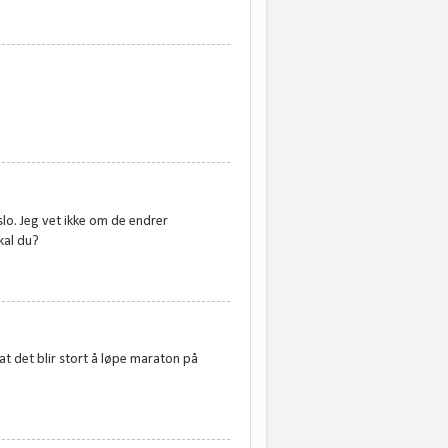
slo. Jeg vet ikke om de endrer
kal du?
 at det blir stort å løpe maraton på