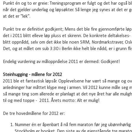
Punkt én og to er greie: Treningsprogram er fulgt og det har også bli
når det gjelder underlag og løpsøkter. Så lenge jeg synes at det er 
at det er "lek".
Punkt tre er definitivt godkjent; Mens det ble fire gjennomførte lø
det i 2011 blitt elleve løp pluss et skirenn. De konkrete deltakelses-
blitt oppnådd, selv om det ikke ble noen SRM, Nordmarkstraver, Oslo
Det, og at målet om sub 3:30 i Berlin ikke helt ble nådd, er i grunn fli
Endelig vurdering av måloppnåelse 2011 er dermed: Godkjent!
Steinhugging - målene for 2012
2011 ble et fantastisk løpsår. Opplevelsene har vært så mange og ov
anledninger har måttet klype meg i armen. Vil 2012 kunne måle seg m
så mange ting som allerede er planlagt at det nye året har alle muligh
til og med toppe - 2011. Årets motto: Alt er mulig!
De tre hovedmålene for 2012 er:
Nummer én er åpenbart å nå fem maraton før jeg ubønnhørlig v
Stockholm er booket. Den siste av de gjenstående tre maratonl