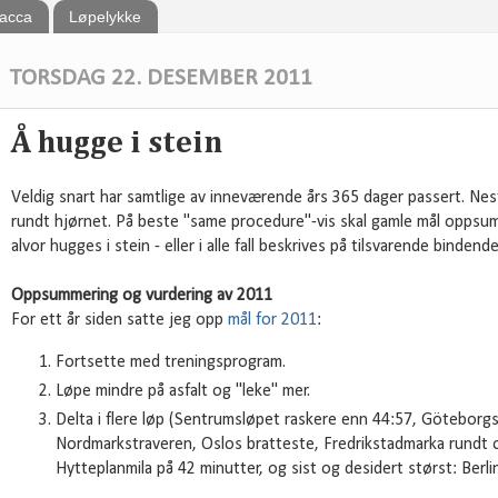
bacca
Løpelykke
TORSDAG 22. DESEMBER 2011
Å hugge i stein
Veldig snart har samtlige av inneværende års 365 dager passert. Nes
rundt hjørnet. På beste "same procedure"-vis skal gamle mål oppsu
alvor hugges i stein - eller i alle fall beskrives på tilsvarende bindend
Oppsummering og vurdering av 2011
For ett år siden satte jeg opp
mål for 2011
:
Fortsette med treningsprogram.
Løpe mindre på asfalt og "leke" mer.
Delta i flere løp (Sentrumsløpet raskere enn 44:57, Göteborgs
Nordmarkstraveren, Oslos bratteste, Fredrikstadmarka rundt
Hytteplanmila på 42 minutter, og sist og desidert størst: Berl