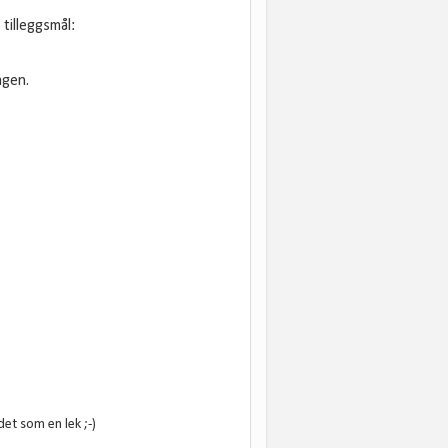
tilleggsmål:
agen.
et som en lek ;-)