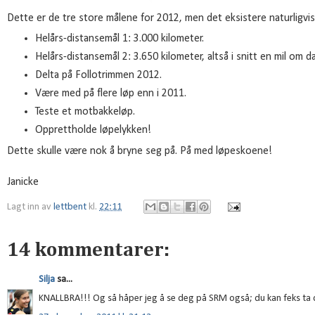
Dette er de tre store målene for 2012, men det eksistere naturligvis 
Helårs-distansemål 1: 3.000 kilometer.
Helårs-distansemål 2: 3.650 kilometer, altså i snitt en mil om d
Delta på Follotrimmen 2012.
Være med på flere løp enn i 2011.
Teste et motbakkeløp.
Opprettholde løpelykken!
Dette skulle være nok å bryne seg på. På med løpeskoene!
Janicke
Lagt inn av
lettbent
kl.
22:11
14 kommentarer:
Silja
sa...
KNALLBRA!!! Og så håper jeg å se deg på SRM også; du kan feks ta d