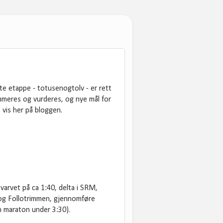
te etappe - totusenogtolv - er rett
mmeres og vurderes, og nye mål for
e vis her på bloggen.
varvet på ca 1:40, delta i SRM,
 og Follotrimmen, gjennomføre
in maraton under 3:30).