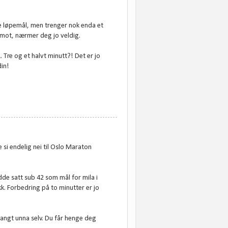
ore løpemål, men trenger nok enda et
rimot, nærmer deg jo veldig.
Tre og et halvt minutt?! Det er jo
din!
ke si endelig nei til Oslo Maraton
adde satt sub 42 som mål for mila i
kk. Forbedring på to minutter er jo
langt unna selv. Du får henge deg