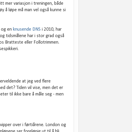
tt mer variasjon i treningen, både
gøy å løpe må man vel også kunne si
p og en
knusende DNS
i 2010, har
 og tidsmålene har i stor grad også
s Bratteste eller Follotrimmen.
sespikkeri.
erveldende at jeg ved flere
ed det? Tiden vil vise, men det er
eter til ikke bare å måle seg - men
ipper over i førtiårene. London og
øpene ser foreløpig ut til å bli