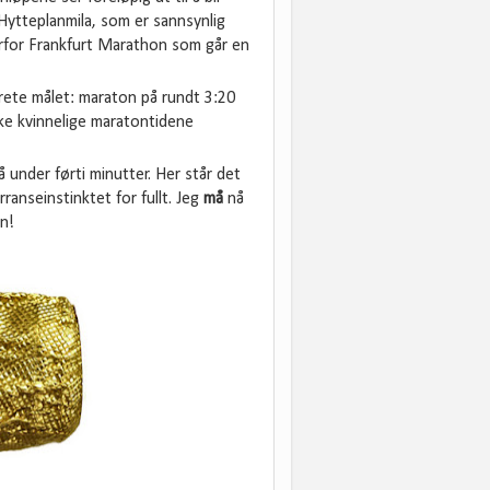
Hytteplanmila, som er sannsynlig
rfor Frankfurt Marathon som går en
rete målet: maraton på rundt 3:20
ke kvinnelige maratontidene
å under førti minutter. Her står det
ranseinstinktet for fullt. Jeg
må
nå
on!