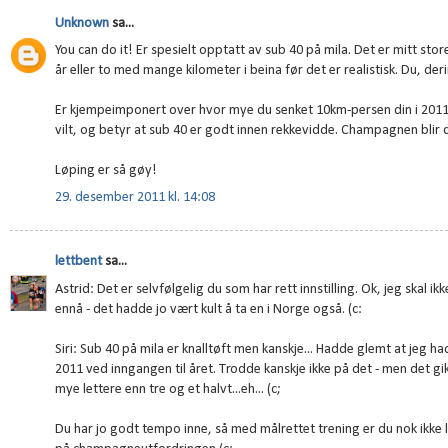
Unknown
sa...
You can do it! Er spesielt opptatt av sub 40 på mila. Det er mitt st
år eller to med mange kilometer i beina før det er realistisk. Du, de
Er kjempeimponert over hvor mye du senket 10km-persen din i 2011. 
vilt, og betyr at sub 40 er godt innen rekkevidde. Champagnen blir 
Løping er så gøy!
29. desember 2011 kl. 14:08
lettbent
sa...
Astrid: Det er selvfølgelig du som har rett innstilling. Ok, jeg skal ik
ennå - det hadde jo vært kult å ta en i Norge også. (c:
Siri: Sub 40 på mila er knalltøft men kanskje... Hadde glemt at jeg h
2011 ved inngangen til året. Trodde kanskje ikke på det - men det gi
mye lettere enn tre og et halvt...eh... (c;
Du har jo godt tempo inne, så med målrettet trening er du nok ikke 