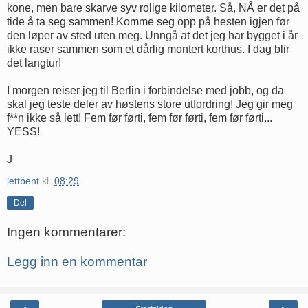
kone, men bare skarve syv rolige kilometer. Så, NÅ er det på
tide å ta seg sammen! Komme seg opp på hesten igjen før
den løper av sted uten meg. Unngå at det jeg har bygget i år
ikke raser sammen som et dårlig montert korthus. I dag blir
det langtur!
I morgen reiser jeg til Berlin i forbindelse med jobb, og da
skal jeg teste deler av høstens store utfordring! Jeg gir meg
f**n ikke så lett! Fem før førti, fem før førti, fem før førti...
YESS!
J
lettbent
kl.
08:29
Del
Ingen kommentarer:
Legg inn en kommentar