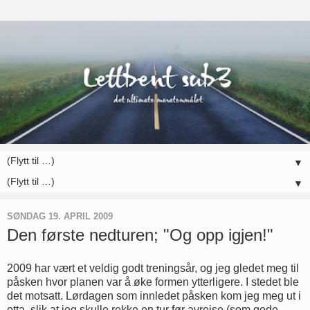
▼
▼
SØNDAG 19. APRIL 2009
Den første nedturen; "Og opp igjen!"
2009 har vært et veldig godt treningsår, og jeg gledet meg til
påsken hvor planen var å øke formen ytterligere. I stedet ble
det motsatt. Lørdagen som innledet påsken kom jeg meg ut i
otta, slik at jeg skulle rekke en tur før avreise (som gode