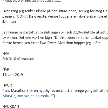
- Men 3:10 er besnærende nære da...
Hver gang jeg tenker tilbake på den situasjonen, ser jeg for meg Ho
pannen: "DOH!". De øverste, deilige toppene av lykkefølelsen ble eff
ikke over.
Jeg kunne ha påstått at beslutningen om sub 3:10-målet ble utsatt p
synke inn. Det ville vært en løgn. Når slike idéer først har dukket opp,
ferske beruselsen etter Two Rivers Marathon hopper jeg i dét:
HVA
Sub 3:10 på maraton
NÅR
14. april 2019
HVOR
Paris Marathon (for en nydelig revansje etter forrige gang dét ville v
Motvilje, motivasjon og medalje
")
HVORDAN