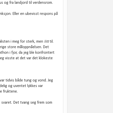
s og fra landjord til verdensrom.
ksjon. Eller en ubevisst respons på
ealisten i meg for sterk, men
litt
til.
rrige store måloppnåelsen. Det
thon i fjor, da jeg ble konfrontert
eg visste at det var det klokeste
 var tidvis både tung og vond. Jeg
ndelig og uventet lykkes var
e fruktene.
på svaret. Det tvang seg frem som