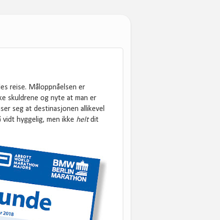
des reise. Måloppnåelsen er
ke skuldrene og nyte at man er
iser seg at destinasjonen allikevel
å vidt hyggelig, men ikke
helt
dit