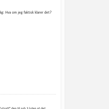
ig: Hva om jeg faktisk klarer det?
utsatt" den til sub 3 (uten at det