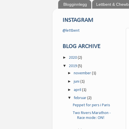
Blogginnlegg
Lettbent & Chew
INSTAGRAM
@lettbent
BLOG ARCHIVE
►
2020
(2)
▼
2019
(5)
►
november
(1)
►
juni
(1)
►
april
(1)
▼
februar
(2)
Peppet for pers i Paris
Two Rivers Marathon -
Race mode: ON!