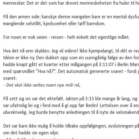
mennesker. Det er det som har drevet menneskeheten fra huler til hu
På den annen side: kanskje denne mangelen bare er en mental dysfun
manglende selvtillit, kjedsomhet eller tøff barndom.
For noen er nok veien - reisen - helt enkelt det egentlige målet.
Hva det nå enn skyldes: Jeg vil videre! Ikke kjempelangt, til dét er r
Idéen er ikke ny. Den dukket opp som en uunngåelig følge av den fo
hadde knapt gått et kvarter etter målgangen på 3:11:07 i Berlin Mara
med spørsmålet "Hva nå?". Det automatisk genererte svaret - fordi j
svaret:
- Det skal ikke settes noen nye mål nå,
På sett og vis var det ektefølt. Jakten på 3:15 ble mange år lang, og
var ufattelig lei og i ferd med å gi opp før Berlin! Lettelsen over å e
ubeskrivelig. Jeg burde benytte anledningen til å nyte de velsmakend
Det var bare ikke mulig å holde tilbake oppfølgingen, avslutningen 
om det hadde sin egen vilje: