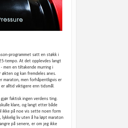
anson-programmet satt en støkk i
:25-tempo. At det opplevdes langt
 - men en tiltakende murring i
er økten og kan fremdeles anes.
tter maraton, men forhåpentligvis er
 er alltid viktigere enn tidsmål.
t gjør faktisk ingen verdens ting.
ulle klare, og langt etter både
il ikke på noe vis sette noen form
, lykkelig liv uten å ha løpt maraton
 angre på senere, er om jeg ikke