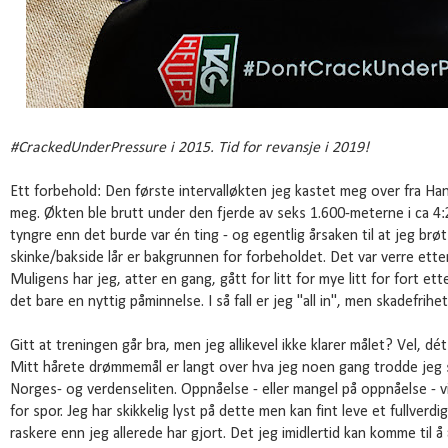
#CrackedUnderPressure i 2015. Tid for revansje i 2019!
Ett forbehold: Den første intervalløkten jeg kastet meg over fra H
meg. Økten ble brutt under den fjerde av seks 1.600-meterne i ca 4
tyngre enn det burde var én ting - og egentlig årsaken til at jeg brøt
skinke/bakside lår er bakgrunnen for forbeholdet. Det var verre ett
Muligens har jeg, atter en gang, gått for litt for mye litt for fort e
det bare en nyttig påminnelse. I så fall er jeg "all in", men skadefrihet
Gitt at treningen går bra, men jeg allikevel ikke klarer målet? Vel, dé
Mitt hårete drømmemål er langt over hva jeg noen gang trodde jeg sk
Norges- og verdenseliten. Oppnåelse - eller mangel på oppnåelse - v
for spor. Jeg har skikkelig lyst på dette men kan fint leve et fullverdig
raskere enn jeg allerede har gjort. Det jeg imidlertid kan komme til å