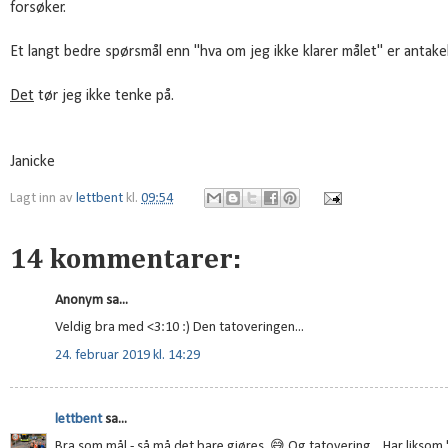
forsøker.
Et langt bedre spørsmål enn "hva om jeg ikke klarer målet" er antakel
Det
tør jeg ikke tenke på.
Janicke
Lagt inn av
lettbent
kl.
09:54
14 kommentarer:
Anonym sa...
Veldig bra med <3:10 :) Den tatoveringen...
24. februar 2019 kl. 14:29
lettbent
sa...
Bra som mål - så må det bare gjøres. 😅 Og tatovering... Har liksom "