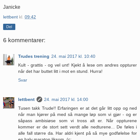
Janicke
lettbent
kl.
09:42
Del
6 kommentarer:
Trudes trening
24. mai 2017 kl. 10:40
Kult - grattis - og vel unt! Kjekt å lese om andres oppturer
når det har buttet litt i mot en stund. Hurra!
Svar
lettbent
24. mai 2017 kl. 14:00
Tusen takk Trude!! Erfaringen er at det går litt opp og ned
når man kjører på med så mange løp som vi gjør - og er
såpass ambisiøse som vi tross alt er. Når oppturene
kommer er de stort sett verdt alle nedturene... De føles i
alle fall større da. Har aldri kjent på så mye godfølelse for
en halv maraton liksom. (c: