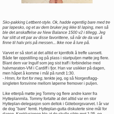
Sko-pakking Lettbent-style. Ok, hadde egentlig bare med tre
par løpesko, og et av dem bruker jeg ikke til løping, men så
ble det anskaffelse av New Balance 1500 v2 i tillegg. Jeg
har slitt ut ett par av disse favorittene, så når de da var å
finne til halv pris på messen... Ikke noe å lure på.
Varvet er så stort at det alltid er kjentfolk å treffe uansett.
Både før oppstilling og på plass i startpuljen møtte jeg flere.
Blant dem var Ingulf som jeg sist traff i forbindelse med
halvmaraton-VM i Cardiff i fjor. Han var usikker på dagen,
men håpet å komme i mål på rundt 1:30.
- Hmm, for fort for meg
, tenkte jeg, og så Norgesflagg-
singleten forsvinne mellom løperne fremover i puljen.
Like etterpå møtte jeg Tommy og flere andre karer fra
Hytteplanmila. Tommy fortalte at det alltid var en stor
Hytteplan-delegasjon som deltok i Göteborgsvarvet. I år var
de dog "bare" femti. Hytteplan-gutta diskuterte sine mål for
dagen. Konklusjonen ble at de skulle sikte mot 1:35, og