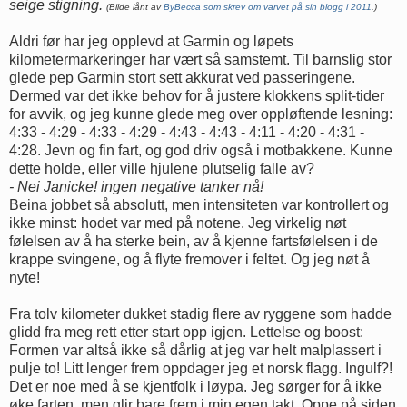
seige stigning.
(Bilde lånt av
ByBecca som skrev om varvet på sin blogg i 2011
.)
Aldri før har jeg opplevd at Garmin og løpets
kilometermarkeringer har vært så samstemt. Til barnslig stor
glede pep Garmin stort sett akkurat ved passeringene.
Dermed var det ikke behov for å justere klokkens split-tider
for avvik, og jeg kunne glede meg over oppløftende lesning:
4:33 - 4:29 - 4:33 - 4:29 - 4:43 - 4:43 - 4:11 - 4:20 - 4:31 -
4:28. Jevn og fin fart, og god driv også i motbakkene. Kunne
dette holde, eller ville hjulene plutselig falle av?
- Nei Janicke! ingen negative tanker nå!
Beina jobbet så absolutt, men intensiteten var kontrollert og
ikke minst: hodet var med på notene. Jeg virkelig nøt
følelsen av å ha sterke bein, av å kjenne fartsfølelsen i de
krappe svingene, og å flyte fremover i feltet. Og jeg nøt å
nyte!
Fra tolv kilometer dukket stadig flere av ryggene som hadde
glidd fra meg rett etter start opp igjen. Lettelse og boost:
Formen var altså ikke så dårlig at jeg var helt malplassert i
pulje to! Litt lenger frem oppdager jeg et norsk flagg. Ingulf?!
Det er noe med å se kjentfolk i løypa. Jeg sørger for å ikke
øke farten, men glir bare frem i min egen takt. Oppe på siden