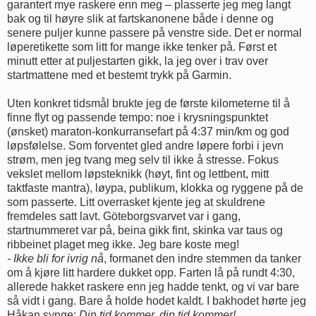
garantert mye raskere enn meg – plasserte jeg meg langt
bak og til høyre slik at fartskanonene både i denne og
senere puljer kunne passere på venstre side. Det er normal
løperetikette som litt for mange ikke tenker på. Først et
minutt etter at puljestarten gikk, la jeg over i trav over
startmattene med et bestemt trykk på Garmin.
Uten konkret tidsmål brukte jeg de første kilometerne til å
finne flyt og passende tempo: noe i krysningspunktet
(ønsket) maraton-konkurransefart på 4:37 min/km og god
løpsfølelse. Som forventet gled andre løpere forbi i jevn
strøm, men jeg tvang meg selv til ikke å stresse. Fokus
vekslet mellom løpsteknikk (høyt, fint og lettbent, mitt
taktfaste mantra), løypa, publikum, klokka og ryggene på de
som passerte. Litt overrasket kjente jeg at skuldrene
fremdeles satt lavt. Göteborgsvarvet var i gang,
startnummeret var på, beina gikk fint, skinka var taus og
ribbeinet plaget meg ikke. Jeg bare koste meg!
- Ikke bli for ivrig nå
, formanet den indre stemmen da tanker
om å kjøre litt hardere dukket opp. Farten lå på rundt 4:30,
allerede hakket raskere enn jeg hadde tenkt, og vi var bare
så vidt i gang. Bare å holde hodet kaldt. I bakhodet hørte jeg
Håkan synge:
Din tid kommer, din tid kommer!