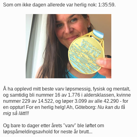
Som om ikke dagen allerede var herlig nok: 1:35:59.
Å ha opplevd mitt beste varv løpsmessig, fysisk og mentalt,
og samtidig bli nummer 16 av 1.776 i aldersklassen, kvinne
nummer 229 av 14.522, og løper 3.099 av alle 42.290 - for
en opptur! For en herlig helg! Ah, Göteborg:
Nu kan du få
mig så lätt!!!
Og bare to dager etter årets "varv" ble løftet om
løpspåmeldingsavhold for neste år brutt...