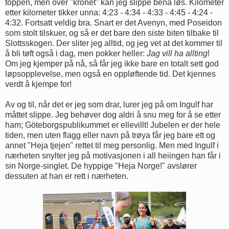
toppen, men over "krönet" kan jeg slippe bena løs. Kilometer
etter kilometer tikker unna: 4:23 - 4:34 - 4:33 - 4:45 - 4:24 -
4:32. Fortsatt veldig bra. Snart er det Avenyn, med Poseidon
som stolt tilskuer, og så er det bare den siste biten tilbake til
Slottsskogen. Der sliter jeg alltid, og jeg vet at det kommer til
å bli tøft også i dag, men pokker heller:
Jag vill ha allting
!
Om jeg kjemper på nå, så får jeg ikke bare en totalt sett god
løpsopplevelse, men også en oppløftende tid. Det kjennes
verdt å kjempe for!
Av og til, når det er jeg som drar, lurer jeg på om Ingulf har
måttet slippe. Jeg behøver dog aldri å snu meg for å se etter
ham; Göteborgspublikummet er ellevillt! Jubelen er der hele
tiden, men uten flagg eller navn på trøya får jeg bare ett og
annet "Heja tjejen" rettet til meg personlig. Men med Ingulf i
nærheten snylter jeg på motivasjonen i all heiingen han får i
sin Norge-singlet. De hyppige "Heja Norge!" avslører
dessuten at han er rett i nærheten.