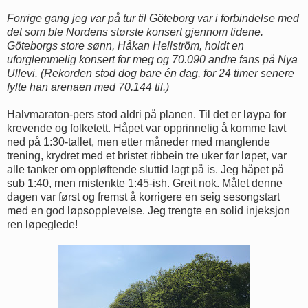
Forrige gang jeg var på tur til Göteborg var i forbindelse med
det som ble Nordens største konsert gjennom tidene.
Göteborgs store sønn, Håkan Hellström, holdt en
uforglemmelig konsert for meg og 70.090 andre fans på Nya
Ullevi. (Rekorden stod dog bare én dag, for 24 timer senere
fylte han arenaen med 70.144 til.)
Halvmaraton-pers stod aldri på planen. Til det er løypa for
krevende og folketett. Håpet var opprinnelig å komme lavt
ned på 1:30-tallet, men etter måneder med manglende
trening, krydret med et bristet ribbein tre uker før løpet, var
alle tanker om oppløftende sluttid lagt på is. Jeg håpet på
sub 1:40, men mistenkte 1:45-ish. Greit nok. Målet denne
dagen var først og fremst å korrigere en seig sesongstart
med en god løpsopplevelse. Jeg trengte en solid injeksjon
ren løpeglede!