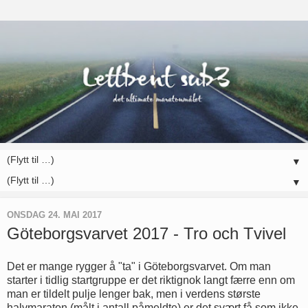
▼
▼
ONSDAG 24. MAI 2017
Göteborgsvarvet 2017 - Tro och Tvivel
Det er mange rygger å "ta" i Göteborgsvarvet. Om man
starter i tidlig startgruppe er det riktignok langt færre enn om
man er tildelt pulje lenger bak, men i verdens største
halvmaraton (målt i antall påmeldte) er det svært få som ikke